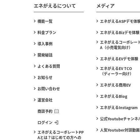
エネがえるについて
メディア
機能一覧
エネがえるASPデモ体
料金プラン
エネがえるBizデモ体験
エネがえるコーポレート
導入事例
A（小売電気向け）
開発秘話
エネがえるEVデモ体験
よくある質問
エネがえるEV TCO
（ディーラー向け）
お知らせ
エネがえる商用EV
お問い合わせ
エネがえるBlog
運営会社
エネがえるInstagram
商談予約
公式Youtubeチャンネ
ログイン
人気Youtuber対談動画
エネがえるコーポレートPP
Aとは？はじめての方への