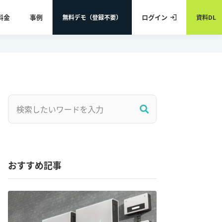
料金
事例
ログイン
無料デモ（登録不要）
資料DL
おすすめ記事