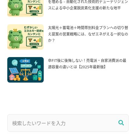
を埋める – 自動化された技術的デューデリジェン
スによる中小企業脱炭素化支援の新たな地平
太陽光＋蓄電池＋時間帯別料金プランへの切り替
え提案の営業戦略には、なぜエネがえる一択なの
か？
卒FIT後に後悔しない！売電派・自家消費派の最
適容量の違いとは【2025年最新版】