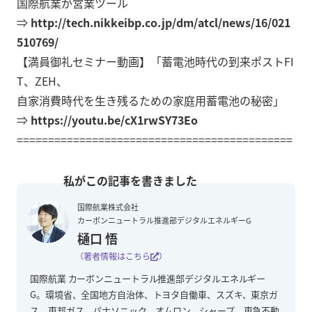
国際航業が営業ツール
⇒
http://tech.nikkeibp.co.jp/dm/atcl/news/16/021
510769/
【満員御礼セミナー動画】「蓄電池時代の到来ポストFI
T、ZEH、
自家消費時代を生き残るための家庭用蓄電池の秘密」
⇒
https://youtu.be/cX1rwSY73Eo
============================================
国際航業株式会社
カーボンニュートラル推進部デジタルエネルギーG
樋口 悟
（著者情報はこちら
）
国際航業 カーボンニュートラル推進部デジタルエネルギー
G。環境省、全国地方自治体、トヨタ自働車、スズキ、東京ガ
ス、東邦ガス、パナソニック、オムロン、シャープ、東急不動