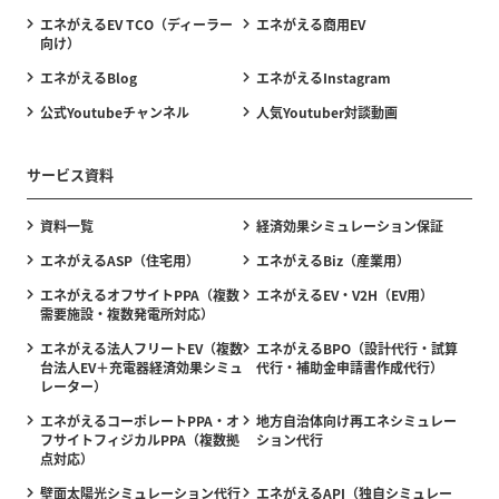
エネがえるEV TCO（ディーラー
エネがえる商用EV
向け）
エネがえるBlog
エネがえるInstagram
公式Youtubeチャンネル
人気Youtuber対談動画
サービス資料
資料一覧
経済効果シミュレーション保証
エネがえるASP（住宅用）
エネがえるBiz（産業用）
エネがえるオフサイトPPA（複数
エネがえるEV・V2H（EV用）
需要施設・複数発電所対応）
エネがえる法人フリートEV（複数
エネがえるBPO（設計代行・試算
台法人EV＋充電器経済効果シミュ
代行・補助金申請書作成代行）
レーター）
エネがえるコーポレートPPA・オ
地方自治体向け再エネシミュレー
フサイトフィジカルPPA（複数拠
ション代行
点対応）
壁面太陽光シミュレーション代行
エネがえるAPI（独自シミュレー