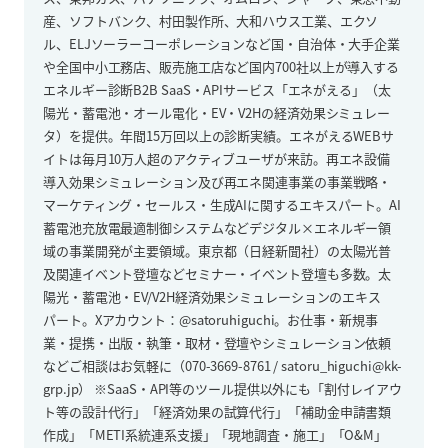
産、ソフトバンク、村田製作所、大和ハウス工業、エクソ
ル、ELJソーラーコーポレーションなど国・自治体・大手企業
や全国中小工務店、販売施工店など国内700社以上が導入する
エネルギー診断B2B SaaS・APIサービス「エネがえる」（太
陽光・蓄電池・オール電化・EV・V2Hの経済効果シミュレー
タ）を提供。年間15万回以上の診断実績。エネがえるWEBサ
イトは毎月10万人超のアクティブユーザが来訪。再エネ設備
導入効果シミュレーション及び再エネ関連事業の事業戦略・
マーケティング・セールス・生成AIに関するエキスパート。AI
蓄電池充放電最適制御システムなどデジタル×エネルギー領
域の事業開発が主要領域。東京都（日経新聞社）の太陽光普
及関連イベント登壇などセミナー・イベント登壇も多数。太
陽光・蓄電池・EV/V2H経済効果シミュレーションのエキス
パート。Xアカウント：@satoruhiguchi。お仕事・新規事
業・提携・出版・執筆・取材・登壇やシミュレーション依頼
などご相談はお気軽に（070-3669-8761 / satoru_higuchi@kk-
grp.jp） ※SaaS・API等のツール提供以外にも「割付レイアウ
ト等の設計代行」「経済効果の試算代行」「補助金申請書類
作成」「METI系統連系支援」「現地調査・施工」「O&M」