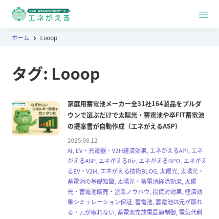
ホーム
Looop
タグ:
Looop
家庭用蓄電池メーカー全31社164製品をプルダ
ウンで選ぶだけで太陽光・蓄電池や卒FIT蓄電池
の提案書が自動作成（エネがえるASP）
2025.08.12
AI, EV・充電器・V2H経済効果, エネがえるAPI, エネ
がえるASP, エネがえるBiz, エネがえるBPO, エネがえ
るEV・V2H, エネがえる技術BLOG, 太陽光, 太陽光・
蓄電池の基礎知識, 太陽光・蓄電池経済効果, 太陽
光・蓄電池販売・営業ノウハウ, 投資対効果, 経済効
果シミュレーション保証, 蓄電池, 蓄電池は元が取れ
る・元が取れない, 蓄電池充放電最適制御, 電気代削