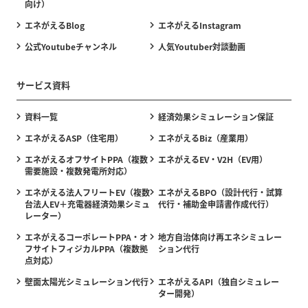
向け）
エネがえるBlog
エネがえるInstagram
公式Youtubeチャンネル
人気Youtuber対談動画
サービス資料
資料一覧
経済効果シミュレーション保証
エネがえるASP（住宅用）
エネがえるBiz（産業用）
エネがえるオフサイトPPA（複数
エネがえるEV・V2H（EV用）
需要施設・複数発電所対応）
エネがえる法人フリートEV（複数
エネがえるBPO（設計代行・試算
台法人EV＋充電器経済効果シミュ
代行・補助金申請書作成代行）
レーター）
エネがえるコーポレートPPA・オ
地方自治体向け再エネシミュレー
フサイトフィジカルPPA（複数拠
ション代行
点対応）
壁面太陽光シミュレーション代行
エネがえるAPI（独自シミュレー
ター開発）