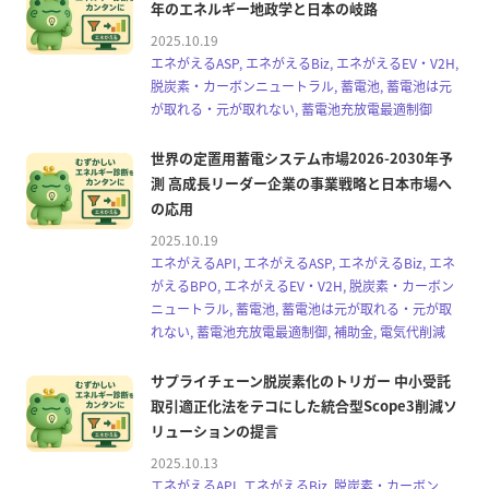
年のエネルギー地政学と日本の岐路
2025.10.19
エネがえるASP, エネがえるBiz, エネがえるEV・V2H,
脱炭素・カーボンニュートラル, 蓄電池, 蓄電池は元
が取れる・元が取れない, 蓄電池充放電最適制御
世界の定置用蓄電システム市場2026-2030年予
測 高成長リーダー企業の事業戦略と日本市場へ
の応用
2025.10.19
エネがえるAPI, エネがえるASP, エネがえるBiz, エネ
がえるBPO, エネがえるEV・V2H, 脱炭素・カーボン
ニュートラル, 蓄電池, 蓄電池は元が取れる・元が取
れない, 蓄電池充放電最適制御, 補助金, 電気代削減
サプライチェーン脱炭素化のトリガー 中小受託
取引適正化法をテコにした統合型Scope3削減ソ
リューションの提言
2025.10.13
エネがえるAPI, エネがえるBiz, 脱炭素・カーボン