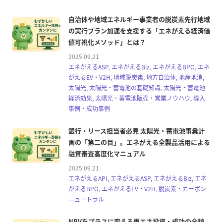
自治体や地域エネルギー事業者の脱炭素先行地域
の実行プラン加速を支援する「エネがえる経済価
値可視化メソッド」とは？
2025.09.21
エネがえるASP, エネがえるBiz, エネがえるBPO, エネ
がえるEV・V2H, 地域脱炭素, 地方自治体, 地産地消,
太陽光, 太陽光・蓄電池の基礎知識, 太陽光・蓄電池
経済効果, 太陽光・蓄電池販売・営業ノウハウ, 導入
事例・成功事例
銀行・リース担当者必見 太陽光・蓄電池事業計
画の「第二の目」。エネがえる全製品活用による
融資審査高度化マニュアル
2025.09.21
エネがえるAPI, エネがえるASP, エネがえるBiz, エネ
がえるBPO, エネがえるEV・V2H, 脱炭素・カーボン
ニュートラル
NPVをプラスに変える再エネ投資・成功の全貌