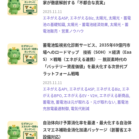
家が徹底解剖する「不都合な真実」
2025.11.11
エネがえるASP, エネがえるBiz, 太陽光, 太陽光・蓄電
池の基礎知識, 太陽光・蓄電池経済効果, 太陽光・蓄
電池販売・営業ノウハウ
蓄電池監視劣化診断サービス、2035年69億円市
場へのロードマップ 技術（SOH）×経済（Eaa
S）×戦略（エネがえる連携）— 脱炭素時代の
「バッテリー資産価値」を最大化する次世代プ
ラットフォーム戦略
2025.11.11
エネがえるAPI, エネがえるASP, エネがえるBiz, エネ
がえるBPO, エネがえるEV・V2H, エネがえる新商品,
蓄電池, 蓄電池は元が取れる・元が取れない, 蓄電池
充放電最適制御, 電気代削減
自治体向け予算消化率を最速・最大化する自治体
スマエネ補助金消化加速パッケージ（創蓄省エネ
設備対応）