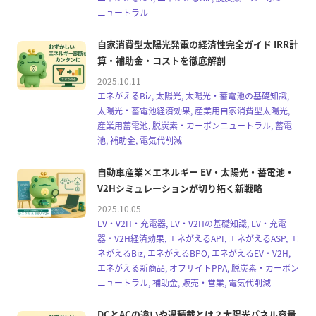
ニュートラル
自家消費型太陽光発電の経済性完全ガイド IRR計
算・補助金・コストを徹底解剖
2025.10.11
エネがえるBiz, 太陽光, 太陽光・蓄電池の基礎知識,
太陽光・蓄電池経済効果, 産業用自家消費型太陽光,
産業用蓄電池, 脱炭素・カーボンニュートラル, 蓄電
池, 補助金, 電気代削減
自動車産業×エネルギー EV・太陽光・蓄電池・
V2Hシミュレーションが切り拓く新戦略
2025.10.05
EV・V2H・充電器, EV・V2Hの基礎知識, EV・充電
器・V2H経済効果, エネがえるAPI, エネがえるASP, エ
ネがえるBiz, エネがえるBPO, エネがえるEV・V2H,
エネがえる新商品, オフサイトPPA, 脱炭素・カーボン
ニュートラル, 補助金, 販売・営業, 電気代削減
DCとACの違いや過積載とは？太陽光パネル容量