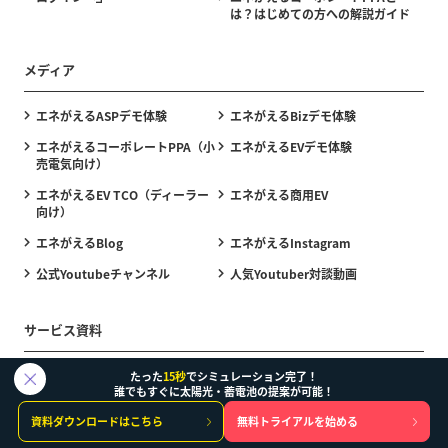
は？はじめての方への解説ガイド
メディア
エネがえるASPデモ体験
エネがえるBizデモ体験
エネがえるコーポレートPPA（小
エネがえるEVデモ体験
売電気向け）
エネがえるEV TCO（ディーラー
エネがえる商用EV
向け）
エネがえるBlog
エネがえるInstagram
公式Youtubeチャンネル
人気Youtuber対談動画
サービス資料
資料一覧
経済効果シミュレーション保証
たった
15秒
でシミュレーション完了！
誰でもすぐに太陽光・蓄電池の提案が可能！
エネがえるASP（住宅用）
エネがえるBiz（産業用）
資料ダウンロードはこちら
無料トライアルを始める
エネがえるオフサイトPPA（複数
エネがえるEV・V2H（EV用）