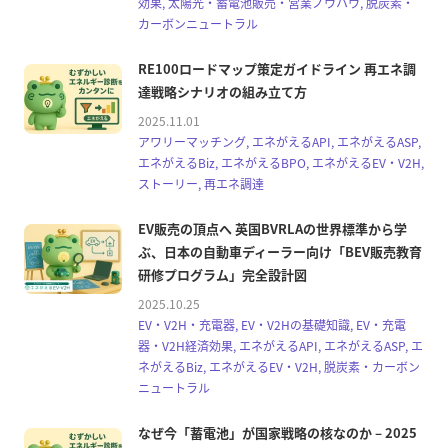
効果, 太陽光・蓄電池販売・営業ノウハウ, 脱炭素・
カーボンニュートラル
RE100ロードマップ策定ガイドライン 再エネ調
達戦略シナリオの組み立て方
2025.11.01
アワリーマッチング, エネがえるAPI, エネがえるASP,
エネがえるBiz, エネがえるBPO, エネがえるEV・V2H,
ストーリー, 再エネ調達
EV販売の頂点へ 英国BVRLAの世界標準から学
ぶ、日本の自動車ディーラー向け「BEV販売教育
研修プログラム」完全設計図
2025.10.25
EV・V2H・充電器, EV・V2Hの基礎知識, EV・充電
器・V2H経済効果, エネがえるAPI, エネがえるASP, エ
ネがえるBiz, エネがえるEV・V2H, 脱炭素・カーボン
ニュートラル
なぜ今「蓄電池」が国家戦略の核なのか – 2025