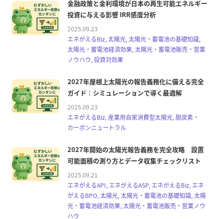
金融政策と金利環境が日本の再生可能エネルギー
投資に与える影響 IRR感度分析
2025.09.23
エネがえるBiz, 太陽光, 太陽光・蓄電池の基礎知識,
太陽光・蓄電池経済効果, 太陽光・蓄電池販売・営業
ノウハウ, 投資対効果
2027年屋根上太陽光の報告義務化に備える完全
ガイド｜シミュレーションで導く最適解
2025.09.23
エネがえるBiz, 産業用自家消費型太陽光, 脱炭素・
カーボンニュートラル
2027年開始の太陽光報告義務を完全攻略 設置
可能面積の測り方とデータ収集チェックリスト
2025.09.21
エネがえるAPI, エネがえるASP, エネがえるBiz, エネ
がえるBPO, 太陽光, 太陽光・蓄電池の基礎知識, 太陽
光・蓄電池経済効果, 太陽光・蓄電池販売・営業ノウ
ハウ