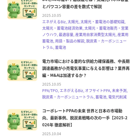
とパワコン容量の差を数式で解説
2025.10.05
エネがえるBiz, 太陽光, 太陽光・蓄電池の基礎知識,
太陽光・蓄電池経済効果, 太陽光・蓄電池販売・営業
ノウハウ, 最適容量, 産業用自家消費型太陽光, 産業用
蓄電池, 用語・製品の解説, 脱炭素・カーボンニュー
トラル, 蓄電池
電力市場における量的な供給力確保義務、中長期
調達義務が小売電気事業に与える影響は？業界再
編・M&Aは加速するか？
2025.10.05
PPA/TPO, エネがえるBiz, オフサイトPPA, 未来予測,
脱炭素・カーボンニュートラル, 蓄電池, 電気代削減
コーポレートPPAの未来 世界と日本の市場動
向、最新事例、脱炭素戦略の次の一手【2025-2
026年 徹底解析】
2025.10.04