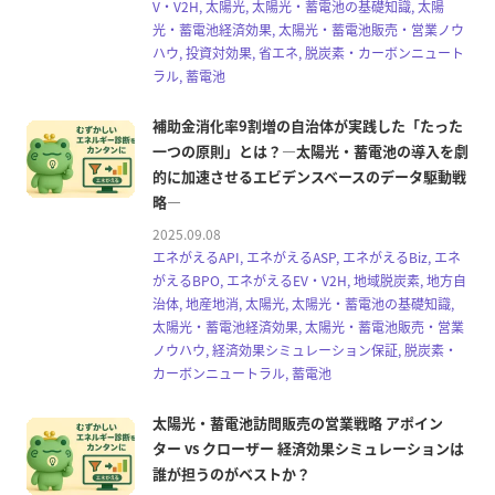
V・V2H, 太陽光, 太陽光・蓄電池の基礎知識, 太陽
光・蓄電池経済効果, 太陽光・蓄電池販売・営業ノウ
ハウ, 投資対効果, 省エネ, 脱炭素・カーボンニュート
ラル, 蓄電池
補助金消化率9割増の自治体が実践した「たった
一つの原則」とは？―太陽光・蓄電池の導入を劇
的に加速させるエビデンスベースのデータ駆動戦
略―
2025.09.08
エネがえるAPI, エネがえるASP, エネがえるBiz, エネ
がえるBPO, エネがえるEV・V2H, 地域脱炭素, 地方自
治体, 地産地消, 太陽光, 太陽光・蓄電池の基礎知識,
太陽光・蓄電池経済効果, 太陽光・蓄電池販売・営業
ノウハウ, 経済効果シミュレーション保証, 脱炭素・
カーボンニュートラル, 蓄電池
太陽光・蓄電池訪問販売の営業戦略 アポイン
ター vs クローザー 経済効果シミュレーションは
誰が担うのがベストか？