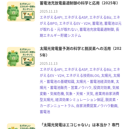
蓄電池充放電最適制御の科学と応用（2025年）
2025.11.13
エネがえるAPI, エネがえるASP, エネがえるBiz, エネ
がえるBPO, エネがえるEV・V2H, 蓄電池, 蓄電池は元
が取れる・元が取れない, 蓄電池充放電最適制御, 長
期エネルギー貯蔵システム
太陽光発電量予測の科学と脱炭素への活用（202
5年）
2025.11.13
エネがえるAPI, エネがえるASP, エネがえるBiz, エネ
がえるEV・V2H, エネがえる技術BLOG, 太陽光, 太陽
光・蓄電池の基礎知識, 太陽光・蓄電池経済効果, 太
陽光・蓄電池販売・営業ノウハウ, 投資対効果, 気候
変動・気候危機, 気象・天候・天気, 産業用自家消費
型太陽光, 経済効果シミュレーション保証, 脱炭素・
カーボンニュートラル, 自家消費提案ノウハウ動画,
蓄電池
「太陽光発電はエコじゃない」は本当か？ 専門