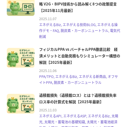
略 V2G・BIPV技術から読み解く8つの政策提言
【2025年11月最新】
2025.11.07
エネがえるBiz, エネがえる技術BLOG, エネがえる操
作デモ・FAQ, 脱炭素・カーボンニュートラル, 電気代
削減
フィジカルPPA vs バーチャルPPA徹底比較 経
済メリットと自動見積もりシミュレーター構想の
解説【2025年最新】
2025.11.06
PPA/TPO, エネがえるBiz, エネがえる新商品, オフサ
イトPPA, 脱炭素・カーボンニュートラル
過積載損失（過積載ロス）とは？過積載損失率
ロス率の計算式を解説【2025年最新】
2025.11.03
エネがえるAPI, エネがえるASP, エネがえるBiz, 太陽
光, 太陽光・蓄電池の基礎知識, 太陽光・蓄電池経済