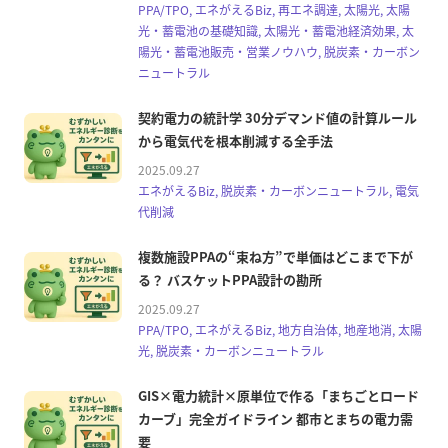
PPA/TPO, エネがえるBiz, 再エネ調達, 太陽光, 太陽
光・蓄電池の基礎知識, 太陽光・蓄電池経済効果, 太
陽光・蓄電池販売・営業ノウハウ, 脱炭素・カーボン
ニュートラル
契約電力の統計学 30分デマンド値の計算ルール
から電気代を根本削減する全手法
2025.09.27
エネがえるBiz, 脱炭素・カーボンニュートラル, 電気
代削減
複数施設PPAの“束ね方”で単価はどこまで下が
る？ バスケットPPA設計の勘所
2025.09.27
PPA/TPO, エネがえるBiz, 地方自治体, 地産地消, 太陽
光, 脱炭素・カーボンニュートラル
GIS×電力統計×原単位で作る「まちごとロード
カーブ」完全ガイドライン 都市とまちの電力需
要