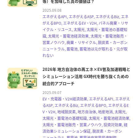
等）を加味した真の価値は？
2025.09.08
エネがえるAPI, エネがえるASP, エネがえるBiz, エネ
がえるBPO, エネがえるEV・V2H, パネル廃棄・リサ
イクル・リユース, 太陽光, 太陽光・蓄電池の基礎知
識, 太陽光・蓄電池経済効果, 太陽光・蓄電池販売・
営業ノウハウ, 廃棄・リサイクル, 脱炭素・カーボン
ニュートラル, 蓄電池, 蓄電池は元が取れる・元が取
れない
2026年 地方自治体の再エネ×EV普及加速戦略と
シミュレーション活用 GX時代を勝ち抜くための
統合的アプローチ
2025.09.07
EV・充電器・V2H経済効果, エネがえるAPI, エネがえ
るASP, エネがえるBiz, エネがえるBPO, エネがえるE
V・V2H, 地域脱炭素, 地方自治体, 地産地消, 太陽光,
太陽光・蓄電池の基礎知識, 太陽光・蓄電池経済効果,
太陽光・蓄電池販売・営業ノウハウ, 投資対効果, 経
済効果シミュレーション保証, 脱炭素・カーボン
ニュートラル, 蓄電池, 蓄電池充放電最適制御