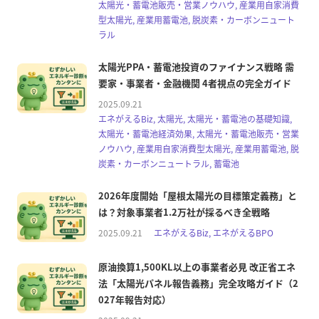
太陽光・蓄電池販売・営業ノウハウ, 産業用自家消費
型太陽光, 産業用蓄電池, 脱炭素・カーボンニュート
ラル
太陽光PPA・蓄電池投資のファイナンス戦略 需
要家・事業者・金融機関 4者視点の完全ガイド
2025.09.21
エネがえるBiz, 太陽光, 太陽光・蓄電池の基礎知識,
太陽光・蓄電池経済効果, 太陽光・蓄電池販売・営業
ノウハウ, 産業用自家消費型太陽光, 産業用蓄電池, 脱
炭素・カーボンニュートラル, 蓄電池
2026年度開始「屋根太陽光の目標策定義務」と
は？対象事業者1.2万社が採るべき全戦略
2025.09.21
エネがえるBiz, エネがえるBPO
原油換算1,500KL以上の事業者必見 改正省エネ
法「太陽光パネル報告義務」完全攻略ガイド（2
027年報告対応）