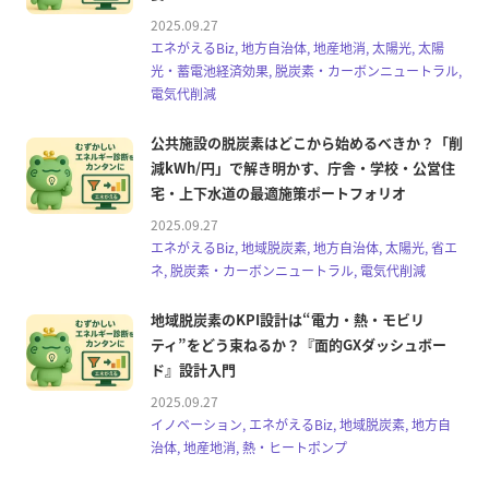
2025.09.27
エネがえるBiz, 地方自治体, 地産地消, 太陽光, 太陽
光・蓄電池経済効果, 脱炭素・カーボンニュートラル,
電気代削減
公共施設の脱炭素はどこから始めるべきか？「削
減kWh/円」で解き明かす、庁舎・学校・公営住
宅・上下水道の最適施策ポートフォリオ
2025.09.27
エネがえるBiz, 地域脱炭素, 地方自治体, 太陽光, 省エ
ネ, 脱炭素・カーボンニュートラル, 電気代削減
地域脱炭素のKPI設計は“電力・熱・モビリ
ティ”をどう束ねるか？『面的GXダッシュボー
ド』設計入門
2025.09.27
イノベーション, エネがえるBiz, 地域脱炭素, 地方自
治体, 地産地消, 熱・ヒートポンプ