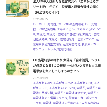
法人EV導入は新たな経営次元へ「エネがえるフ
リートEV」が拓く、脱炭素と経済合理性の両立
【完全攻略ガイド】
2025.09.15
EV・V2H・充電器, EV・V2Hの基礎知識, EV・充電
器・V2H経済効果, エネがえるBiz, エネがえるEV・V2
H, 太陽光, 太陽光・蓄電池の基礎知識, 太陽光・蓄電
池経済効果, 太陽光・蓄電池販売・営業ノウハウ, 産
業用自家消費型太陽光, 産業用蓄電池, 脱炭素・カー
ボンニュートラル, 電気代削減
FIT売電幻想の終わり 太陽光「自家消費」シフト
が必然となる7つの根拠 ～なぜいつまでも人は売
電単価を気にしてしまうのか？～
2025.09.09
エネがえるAPI, エネがえるASP, エネがえるBiz, エネ
がえるBPO, エネがえるEV・V2H, 太陽光, 太陽光・蓄
電池の基礎知識, 太陽光・蓄電池経済効果, 太陽光・
蓄電池販売・営業ノウハウ, 脱炭素・カーボンニュー
トラル, 蓄電池, 蓄電池は元が取れる・元が取れない