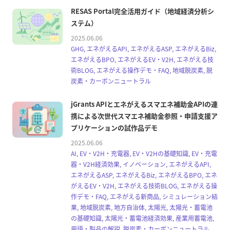
RESAS Portal完全活用ガイド（地域経済分析シ
ステム）
2025.06.06
GHG, エネがえるAPI, エネがえるASP, エネがえるBiz,
エネがえるBPO, エネがえるEV・V2H, エネがえる技
術BLOG, エネがえる操作デモ・FAQ, 地域脱炭素, 脱
炭素・カーボンニュートラル
jGrants APIとエネがえるスマエネ補助金APIの連
携による次世代スマエネ補助金参照・申請支援ア
プリケーションの試作品デモ
2025.06.06
AI, EV・V2H・充電器, EV・V2Hの基礎知識, EV・充電
器・V2H経済効果, イノベーション, エネがえるAPI,
エネがえるASP, エネがえるBiz, エネがえるBPO, エネ
がえるEV・V2H, エネがえる技術BLOG, エネがえる操
作デモ・FAQ, エネがえる新商品, シミュレーション結
果, 地域脱炭素, 地方自治体, 太陽光, 太陽光・蓄電池
の基礎知識, 太陽光・蓄電池経済効果, 産業用蓄電池,
用語・製品の解説, 脱炭素・カーボンニュートラル,