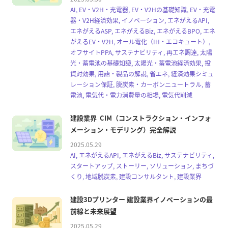
AI, EV・V2H・充電器, EV・V2Hの基礎知識, EV・充電
器・V2H経済効果, イノベーション, エネがえるAPI,
エネがえるASP, エネがえるBiz, エネがえるBPO, エネ
がえるEV・V2H, オール電化（IH・エコキュート）,
オフサイトPPA, サステナビリティ, 再エネ調達, 太陽
光・蓄電池の基礎知識, 太陽光・蓄電池経済効果, 投
資対効果, 用語・製品の解説, 省エネ, 経済効果シミュ
レーション保証, 脱炭素・カーボンニュートラル, 蓄
電池, 電気代・電力消費量の相場, 電気代削減
建設業界 CIM（コンストラクション・インフォ
メーション・モデリング）完全解説
2025.05.29
AI, エネがえるAPI, エネがえるBiz, サステナビリティ,
スタートアップ, ストーリー, ソリューション, まちづ
くり, 地域脱炭素, 建設コンサルタント, 建設業界
建設3Dプリンター 建設業界イノベーションの最
前線と未来展望
2025.05.29