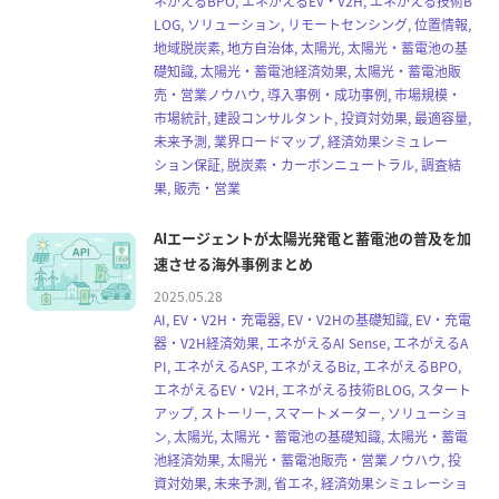
ネがえるBPO, エネがえるEV・V2H, エネがえる技術B
LOG, ソリューション, リモートセンシング, 位置情報,
地域脱炭素, 地方自治体, 太陽光, 太陽光・蓄電池の基
礎知識, 太陽光・蓄電池経済効果, 太陽光・蓄電池販
売・営業ノウハウ, 導入事例・成功事例, 市場規模・
市場統計, 建設コンサルタント, 投資対効果, 最適容量,
未来予測, 業界ロードマップ, 経済効果シミュレー
ション保証, 脱炭素・カーボンニュートラル, 調査結
果, 販売・営業
AIエージェントが太陽光発電と蓄電池の普及を加
速させる海外事例まとめ
2025.05.28
AI, EV・V2H・充電器, EV・V2Hの基礎知識, EV・充電
器・V2H経済効果, エネがえるAI Sense, エネがえるA
PI, エネがえるASP, エネがえるBiz, エネがえるBPO,
エネがえるEV・V2H, エネがえる技術BLOG, スタート
アップ, ストーリー, スマートメーター, ソリューショ
ン, 太陽光, 太陽光・蓄電池の基礎知識, 太陽光・蓄電
池経済効果, 太陽光・蓄電池販売・営業ノウハウ, 投
資対効果, 未来予測, 省エネ, 経済効果シミュレーショ