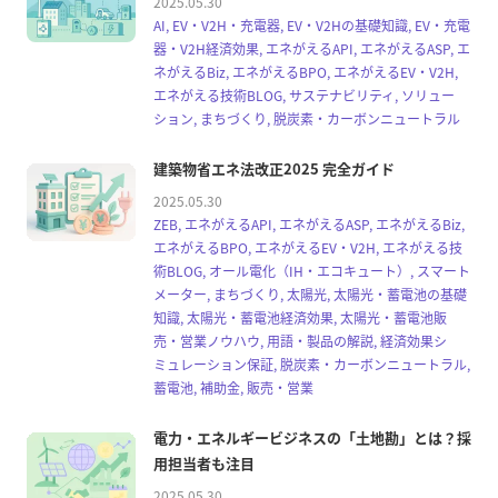
2025.05.30
AI, EV・V2H・充電器, EV・V2Hの基礎知識, EV・充電
器・V2H経済効果, エネがえるAPI, エネがえるASP, エ
ネがえるBiz, エネがえるBPO, エネがえるEV・V2H,
エネがえる技術BLOG, サステナビリティ, ソリュー
ション, まちづくり, 脱炭素・カーボンニュートラル
建築物省エネ法改正2025 完全ガイド
2025.05.30
ZEB, エネがえるAPI, エネがえるASP, エネがえるBiz,
エネがえるBPO, エネがえるEV・V2H, エネがえる技
術BLOG, オール電化（IH・エコキュート）, スマート
メーター, まちづくり, 太陽光, 太陽光・蓄電池の基礎
知識, 太陽光・蓄電池経済効果, 太陽光・蓄電池販
売・営業ノウハウ, 用語・製品の解説, 経済効果シ
ミュレーション保証, 脱炭素・カーボンニュートラル,
蓄電池, 補助金, 販売・営業
電力・エネルギービジネスの「土地勘」とは？採
用担当者も注目
2025.05.30