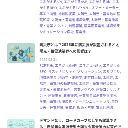
エネがえるAPI, エネがえるASP, エネがえるBiz, エネ
がえるBPO, エネがえるEV・V2H, スマートメーター,
再エネ調達, 地域脱炭素, 太陽光, 太陽光・蓄電池の基
礎知識, 太陽光・蓄電池経済効果, 太陽光・蓄電池販
売・営業ノウハウ, 最適容量, 産業用蓄電池, 経済効果
シミュレーション保証, 蓄電池
防災庁とは？2026年に防災長が設置されると太
陽光・蓄電池業界への影響は？
2025.05.31
BCP対策, エネがえるAPI, エネがえるBiz, エネがえる
BPO, サステナビリティ, ソリューション, まちづくり,
地域脱炭素, 地政学・地経学, 地方自治体, 太陽光, 太
陽光・蓄電池の基礎知識, 太陽光・蓄電池経済効果,
太陽光・蓄電池販売・営業ノウハウ, 建設コンサルタ
ント, 建設業界, 政策提言, 産業用自家消費型太陽光,
産業用蓄電池, 脱炭素・カーボンニュートラル, 自然
災害・停電対策, 蓄電池, 販売・営業, 電気代削減
デマンドなし、ロードカーブなしでも試算でき
る！産業用自家消費型太陽光や蓄電池の試算がで