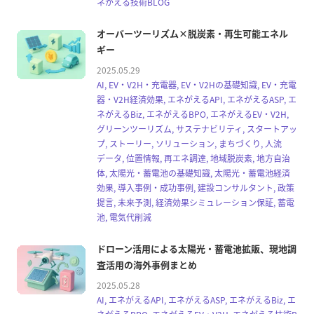
ネがえる技術BLOG
オーバーツーリズム×脱炭素・再生可能エネル
ギー
2025.05.29
AI, EV・V2H・充電器, EV・V2Hの基礎知識, EV・充電
器・V2H経済効果, エネがえるAPI, エネがえるASP, エ
ネがえるBiz, エネがえるBPO, エネがえるEV・V2H,
グリーンツーリズム, サステナビリティ, スタートアッ
プ, ストーリー, ソリューション, まちづくり, 人流
データ, 位置情報, 再エネ調達, 地域脱炭素, 地方自治
体, 太陽光・蓄電池の基礎知識, 太陽光・蓄電池経済
効果, 導入事例・成功事例, 建設コンサルタント, 政策
提言, 未来予測, 経済効果シミュレーション保証, 蓄電
池, 電気代削減
ドローン活用による太陽光・蓄電池拡販、現地調
査活用の海外事例まとめ
2025.05.28
AI, エネがえるAPI, エネがえるASP, エネがえるBiz, エ