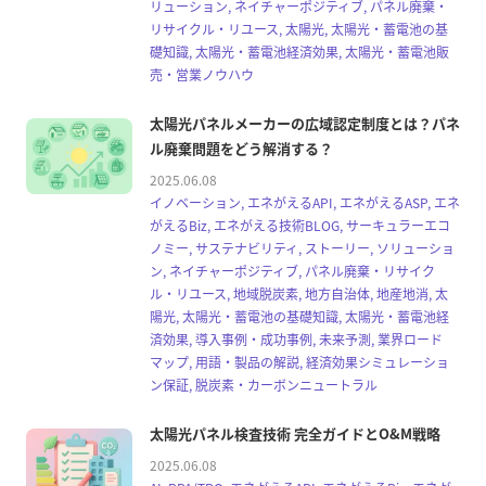
リューション, ネイチャーポジティブ, パネル廃棄・
リサイクル・リユース, 太陽光, 太陽光・蓄電池の基
礎知識, 太陽光・蓄電池経済効果, 太陽光・蓄電池販
売・営業ノウハウ
太陽光パネルメーカーの広域認定制度とは？パネ
ル廃棄問題をどう解消する？
2025.06.08
イノベーション, エネがえるAPI, エネがえるASP, エネ
がえるBiz, エネがえる技術BLOG, サーキュラーエコ
ノミー, サステナビリティ, ストーリー, ソリューショ
ン, ネイチャーポジティブ, パネル廃棄・リサイク
ル・リユース, 地域脱炭素, 地方自治体, 地産地消, 太
陽光, 太陽光・蓄電池の基礎知識, 太陽光・蓄電池経
済効果, 導入事例・成功事例, 未来予測, 業界ロード
マップ, 用語・製品の解説, 経済効果シミュレーショ
ン保証, 脱炭素・カーボンニュートラル
太陽光パネル検査技術 完全ガイドとO&M戦略
2025.06.08