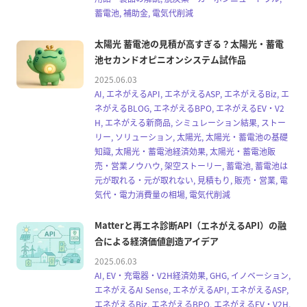
蓄電池, 補助金, 電気代削減
太陽光 蓄電池の見積が高すぎる？太陽光・蓄電
池セカンドオピニオンシステム試作品
2025.06.03
AI, エネがえるAPI, エネがえるASP, エネがえるBiz, エ
ネがえるBLOG, エネがえるBPO, エネがえるEV・V2
H, エネがえる新商品, シミュレーション結果, ストー
リー, ソリューション, 太陽光, 太陽光・蓄電池の基礎
知識, 太陽光・蓄電池経済効果, 太陽光・蓄電池販
売・営業ノウハウ, 架空ストーリー, 蓄電池, 蓄電池は
元が取れる・元が取れない, 見積もり, 販売・営業, 電
気代・電力消費量の相場, 電気代削減
Matterと再エネ診断API（エネがえるAPI）の融
合による経済価値創造アイデア
2025.06.03
AI, EV・充電器・V2H経済効果, GHG, イノベーション,
エネがえるAI Sense, エネがえるAPI, エネがえるASP,
エネがえるBiz, エネがえるBPO, エネがえるEV・V2H,