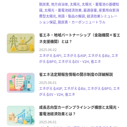
脱炭素, 地方自治体, 太陽光, 太陽光・蓄電池の基礎知
識, 太陽光・蓄電池経済効果, 最適容量, 産業用自家消
費型太陽光, 用語・製品の解説, 経済効果シミュレー
ション保証, 脱炭素・カーボンニュートラル
省エネ・地域パートナーシップ（金融機関×省エ
ネ支援機関）とは？
2025.06.02
エネがえるAPI, エネがえるASP, エネがえるBiz, エネ
がえるBPO, エネがえるEV・V2H, 省エネ
省エネ法定期報告情報の開示制度の詳細解説
2025.06.01
エネがえるASP, エネがえるBiz, エネがえるBPO, エネ
がえるEV・V2H, 省エネ
成長志向型カーボンプライシング構想と太陽光・
蓄電池経済効果とは？
2025.06.01