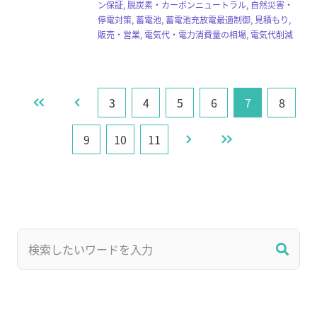
ン保証, 脱炭素・カーボンニュートラル, 自然災害・
停電対策, 蓄電池, 蓄電池充放電最適制御, 見積もり,
販売・営業, 電気代・電力消費量の相場, 電気代削減
3
4
5
6
7
8
9
10
11