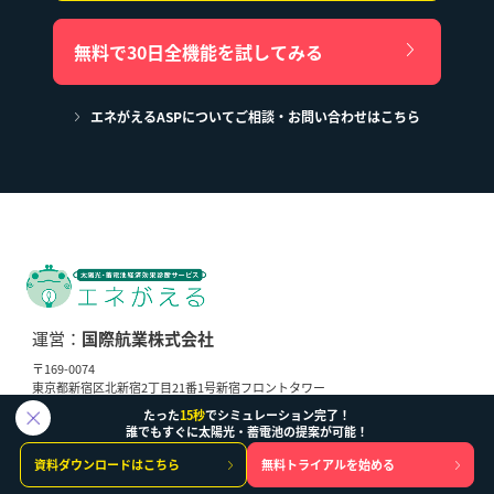
無料で30日全機能を試してみる
エネがえるASPについてご相談・お問い合わせはこちら
運営：
国際航業株式会社
〒169-0074
東京都新宿区北新宿2丁目21番1号新宿フロントタワー
たった
15秒
でシミュレーション完了！
コーポレートサイト
採用情報
誰でもすぐに太陽光・蓄電池の提案が可能！
資料ダウンロードはこちら
無料トライアルを始める