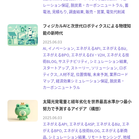
レーション保証, 脱炭素・カーボンニュートラル, 蓄
電池, 見積もり, 調査結果, 販売・営業, 電気代削減
フィジカルAIと次世代ロボティクスによる物理知
能の新時代
2025.06.03
AI, イノベーション, エネがえるAPI, エネがえるBiz,
エネがえるBPO, エネがえるEV・V2H, エネがえる技
術BLOG, サステナビリティ, シミュレーション結果,
スタートアップ, ストーリー, ソリューション, ロボ
ティクス, 人材不足, 位置情報, 未来予測, 業界ロード
マップ, 経済効果シミュレーション保証, 脱炭素・
カーボンニュートラル
太陽光発電量と経年劣化を世界最高水準かつ最小
努力で予測するアイデア（構想）
2025.06.03
エネがえるAPI, エネがえるASP, エネがえるBiz, エネ
がえるBPO, エネがえる技術BLOG, エネがえる新商
品, シミュレーション結果, リモートセンシング, 地域