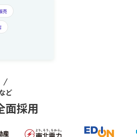
販売
店
！
など
全面採用