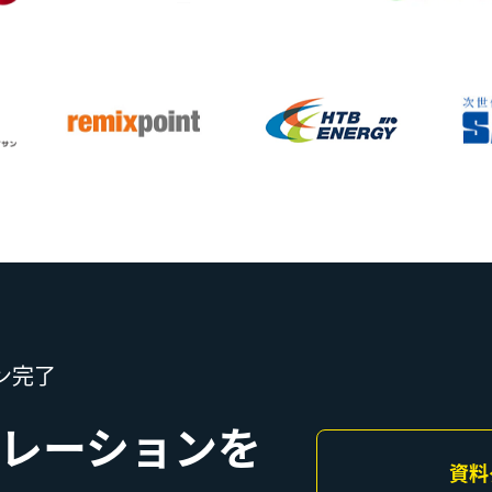
ン完了
レーションを
資料