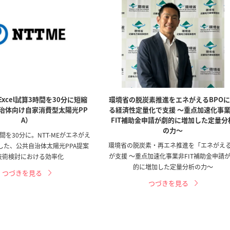
、Excel試算3時間を30分に短縮
環境省の脱炭素推進をエネがえるBPO
治体向け自家消費型太陽光PP
る経済性定量化で支援 ～重点加速化事
A）
FIT補助金申請が劇的に増加した定量分
の力～
3時間を30分に。NTT-MEがエネがえ
環境省の脱炭素・再エネ推進を「エネがえ
現した、公共自治体太陽光PPA提案
が支援 ～重点加速化事業非FIT補助金申請
技術検討における効率化
的に増加した定量分析の力～
つづきを見る
つづきを見る