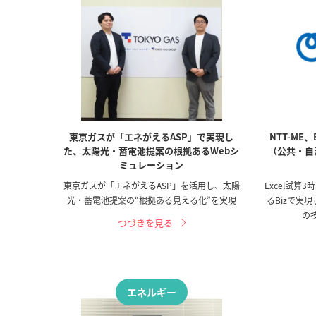
東京ガスが「エネがえるASP」で実現し
NTT-ME
た、太陽光・蓄電池提案の根拠あるWebシ
（公共・自
ミュレーション
東京ガスが「エネがえるASP」を活用し、太陽
Excel試算
光・蓄電池提案の“根拠ある見える化”を実現
るBizで実
の
つづきを見る
エネルギー