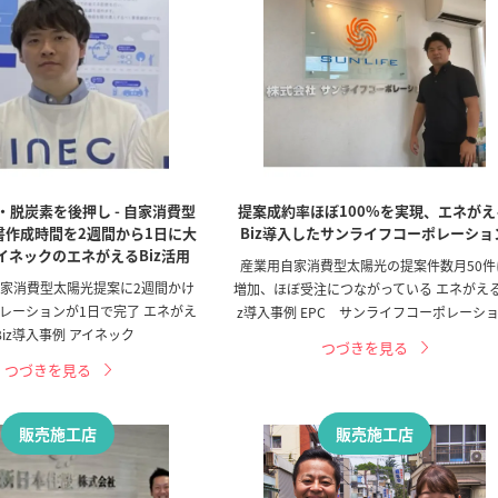
・脱炭素を後押し - 自家消費型
提案成約率ほぼ100%を実現、エネがえ
書作成時間を2週間から1日に大
Biz導入したサンライフコーポレーショ
アイネックのエネがえるBiz活用
産業用自家消費型太陽光の提案件数月50件
家消費型太陽光提案に2週間かけ
増加、ほぼ受注につながっている エネがえる
レーションが1日で完了 エネがえ
z導入事例 EPC サンライフコーポレーシ
Biz導入事例 アイネック
つづきを見る
つづきを見る
販売施工店
販売施工店