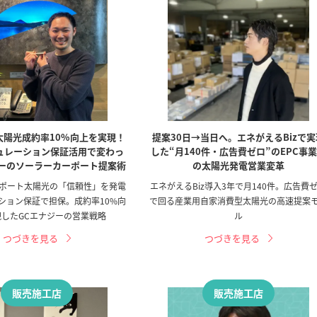
太陽光成約率10%向上を実現！
提案30日→当日へ。エネがえるBizで実
ュレーション保証活用で変わっ
した“月140件・広告費ゼロ”のEPC事
ジーのソーラーカーポート提案術
の太陽光発電営業変革
ポート太陽光の「信頼性」を発電
エネがえるBiz導入3年で月140件。広告費
ション保証で担保。成約率10%向
で回る産業用自家消費型太陽光の高速提案
したGCエナジーの営業戦略
ル
つづきを見る
つづきを見る
販売施工店
販売施工店