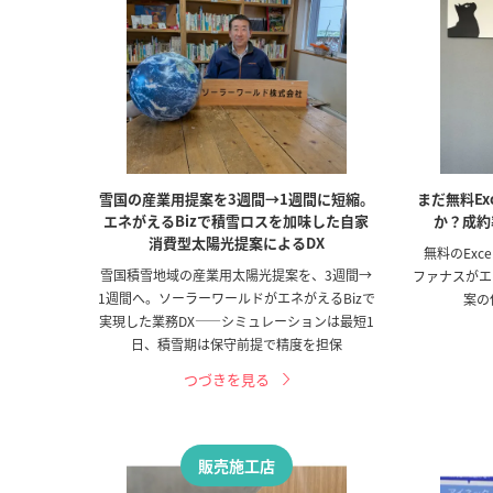
雪国の産業用提案を3週間→1週間に短縮。
まだ無料Ex
エネがえるBizで積雪ロスを加味した自家
か？成約
消費型太陽光提案によるDX
無料のExc
雪国積雪地域の産業用太陽光提案を、3週間→
ファナスがエ
1週間へ。ソーラーワールドがエネがえるBizで
案の
実現した業務DX——シミュレーションは最短1
日、積雪期は保守前提で精度を担保
つづきを見る
販売施工店