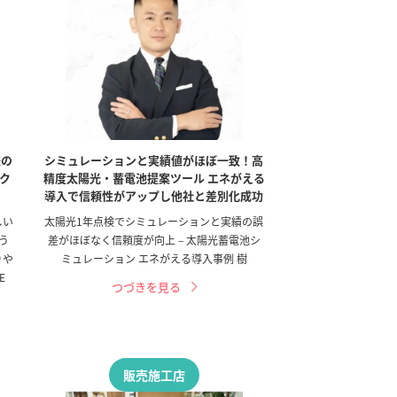
様の
シミュレーションと実績値がほぼ一致！高
ク
精度太陽光・蓄電池提案ツール エネがえる
導入で信頼性がアップし他社と差別化成功
しい
太陽光1年点検でシミュレーションと実績の誤
う
差がほぼなく信頼度が向上 – 太陽光蓄電池シ
りや
ミュレーション エネがえる導入事例 樹
E
つづきを見る
販売施工店