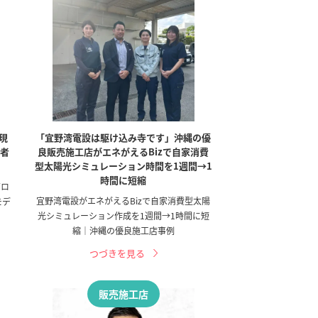
現
「宜野湾電設は駆け込み寺です」沖縄の優
業者
良販売施工店がエネがえるBizで自家消費
型太陽光シミュレーション時間を1週間→1
時間に短縮
ゼロ
宜野湾電設がエネがえるBizで自家消費型太陽
モデ
光シミュレーション作成を1週間→1時間に短
縮｜沖縄の優良施工店事例
つづきを見る
販売施工店