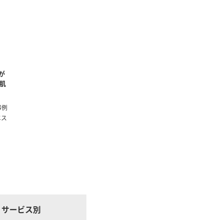
が
肌
事例
エス
サービス別