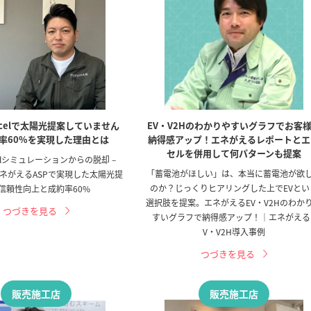
celで太陽光提案していません
EV・V2Hのわかりやすいグラフでお客
率60%を実現した理由とは
納得感アップ！エネがえるレポートとエ
セルを併用して何パターンも提案
elシミュレーションからの脱却 –
「蓄電池がほしい」は、本当に蓄電池が欲
ネがえるASPで実現した太陽光提
のか？じっくりヒアリングした上でEVとい
信頼性向上と成約率60%
選択肢を提案。エネがえるEV・V2Hのわか
つづきを見る
すいグラフで納得感アップ！｜エネがえる
V・V2H導入事例
つづきを見る
販売施工店
販売施工店