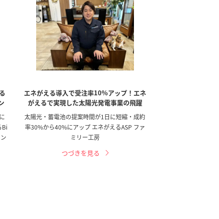
る
エネがえる導入で受注率10%アップ！エネ
ン
がえるで実現した太陽光発電事業の飛躍
に
太陽光・蓄電池の提案時間が1日に短縮・成約
Bi
率30%から40%にアップ エネがえるASP ファ
ョン
ミリー工房
つづきを見る