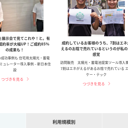
を展示会で見てこれや！と。有
成約しているお客様のうち、7割はエネ
成約率が大幅UP！ご成約85%
えるのお陰で売れているというのが私の
の成果も！
感覚
の成功事例も 住宅用太陽光・蓄電
訪問販売 太陽光・蓄電池提案ツール導入
ミュレーター導入事例 – 新日本住
7割はエネがえるがあるお陰で売れている 
設
ケー・テック
つづきを見る
つづきを見る
利用規模別