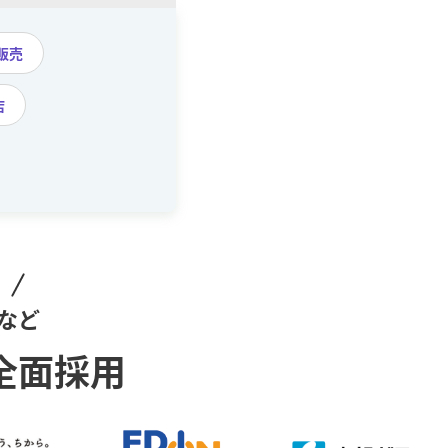
販売
店
！
など
全面採用