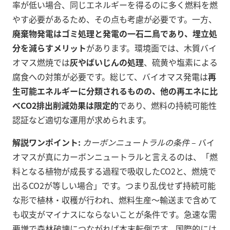
率が低い場合、同じエネルギーを得るのに多く燃料を燃
やす必要があるため、その点も考慮が必要です。一方、
廃棄物発電はゴミ処理と発電の一石二鳥であり、埋立処
分を減らすメリット
があります。環境面では、木質バイ
オマス燃焼では
灰やばいじんの処理
、硫黄や塩素による
腐食への対策が必要です。総じて、バイオマス発電は
再
生可能エネルギーに分類されるものの、他の再エネに比
べCO2排出削減効果は限定的
であり、燃料の持続可能性
認証など適切な運用が求められます。
解説ワンポイント:
カーボンニュートラルの条件
– バイ
オマスが真にカーボンニュートラルと言えるのは、「燃
料となる植物が成長する過程で吸収したCO2と、燃焼で
出るCO2が等しい場合」です。つまり乱伐せず持続可能
な形で植林・収穫が行われ、燃料生産～輸送まで含めて
も収支がマイナスにならないことが条件です。急速な需
要増で森林破壊につながれば本末転倒です。国際的には