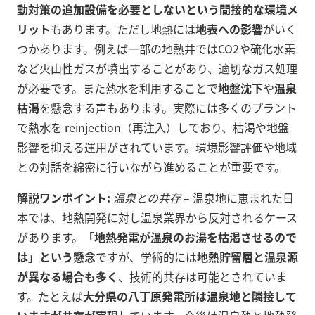
動対策の追加設備を必要としないという間接的な環境メ
リット
もあります。ただし地熱には
地表への影響
がいく
つかあります。例えば一部の地熱井ではCO2や硫化水素
など火山性ガスが噴出することがあり、適切なガス処理
が必要です。また熱水を利用することで
地盤沈下
や
温泉
枯渇
を懸念する声もあります。実際には多くのプラント
で熱水を reinjection（再注入）しており、枯渇や地盤
影響を抑える運用がされています。環境影響評価や地域
との対話を綿密に行いながら進めることが重要です。
解説ワンポイント:
温泉との共存
– 温泉地に恵まれた日
本では、地熱開発に対し温泉業界から反対されるケース
があります。
「地熱発電が温泉のお湯を枯渇させるので
は」という懸念
ですが、学術的には
地熱貯留層と温泉源
が異なる場合も多く
、技術的共存は可能とされていま
す。たとえば
大分県の八丁原発電所は温泉地と隣接して