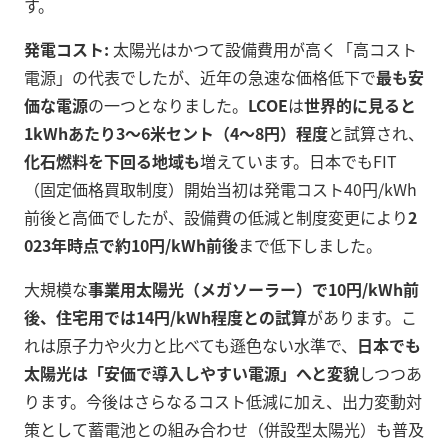
す。
発電コスト:
太陽光はかつて設備費用が高く「高コスト
電源」の代表でしたが、近年の急速な価格低下で
最も安
価な電源
の一つとなりました。
LCOE
は
世界的に見ると
1kWhあたり3～6米セント（4～8円）程度
と試算され、
化石燃料を下回る地域も
増えています。日本でもFIT
（固定価格買取制度）開始当初は発電コスト40円/kWh
前後と高価でしたが、設備費の低減と制度変更により
2
023年時点で約10円/kWh前後
まで低下しました。
大規模な
事業用太陽光（メガソーラー）で10円/kWh前
後、住宅用では14円/kWh程度との試算
があります。こ
れは原子力や火力と比べても遜色ない水準で、
日本でも
太陽光は「安価で導入しやすい電源」へと変貌
しつつあ
ります。今後はさらなるコスト低減に加え、出力変動対
策として蓄電池との組み合わせ（併設型太陽光）も普及