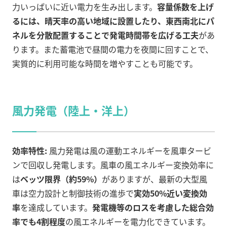
力いっぱいに近い電力を生み出します。
容量係数を上げ
るには、晴天率の高い地域に設置したり、東西南北にパ
ネルを分散配置することで発電時間帯を広げる工夫
があ
ります。また蓄電池で昼間の電力を夜間に回すことで、
実質的に利用可能な時間を増やすことも可能です。
風力発電（陸上・洋上）
効率特性:
風力発電は風の運動エネルギーを風車タービ
ンで回収し発電します。風車の風エネルギー変換効率に
は
ベッツ限界（約59%）
がありますが、最新の大型風
車は空力設計と制御技術の進歩で
実効50%近い変換効
率
を達成しています。
発電機等のロスを考慮した総合効
率でも4割程度
の風エネルギーを電力化できています。