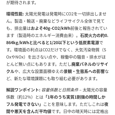
が期待されます。
環境性能:
太陽光発電は発電時にCO2を一切排出しませ
ん。製造・輸送・廃棄などライフサイクル全体で見て
も、排出量は
およそ40g-CO2/kWh
前後と報告されてい
ます（製造時のエネルギー消費由来）。
石炭火力の約0.
864kg/kWhと比べると1/20以下という低炭素電源
で
す。環境面の利点はCO2だけでなく、大気汚染物質（S
OxやNOx）を出さない点や、稼働中の騒音・排水がほ
とんど無い点にもあります。ただし
廃棄パネルのリサイ
クル
や、広大な設置面積ゆえの
景観・生態系への影響
な
ど、新たな環境課題にも取り組む必要があります。
解説ワンポイント:
容量係数と日照条件
– 太陽光の容量
係数（約12%）とは
「1年のうち実質1割強の時間しか
フル発電できない」
ことを意味します。ただしこれは
夜
間や悪天を含んだ平均値
です。日中の晴天時には定格出