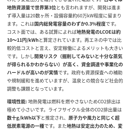
地熱資源量で世界第3位
とも言われますが、開発は進ま
ず導入量は20数ヶ所・設備容量約60万kW程度に留まり
ます。これは
国内総発電容量のわずか0.3%程度
です。
コスト面では、ある試算によれば
地熱発電のLCOEは約
10～11円/kWh
と算定されています。再エネの中では比
較的低コストと言え、安定稼働によるメリットも大きい
です。しかし
開発リスク（掘削してみないと十分な蒸気
が得られるかわからない）が高く、資金調達や事業化の
ハードルが高いのが実情
です。政府も資源探査への補助
や規制緩和を進めていますが、温泉との競合など社会的
調整も課題となっています。
環境性能:
地熱発電は燃料を燃やさないためCO2排出は
極めて小さいです。ライフサイクル全体のCO2排出量は
数十g/kWh以下
と推定され、
原子力や風力と同じく超
低炭素電源の一種
です。また
地熱は安定出力のため、変