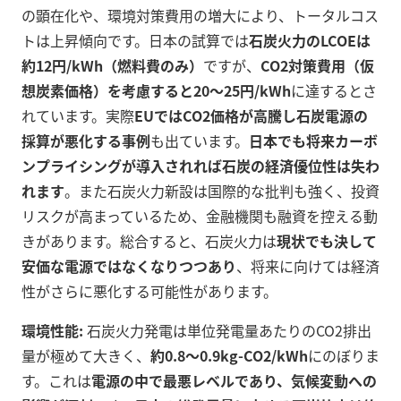
の顕在化や、環境対策費用の増大により、トータルコス
トは上昇傾向です。日本の試算では
石炭火力のLCOEは
約12円/kWh（燃料費のみ）
ですが、
CO2対策費用（仮
想炭素価格）を考慮すると20～25円/kWh
に達するとさ
れています。実際
EUではCO2価格が高騰し石炭電源の
採算が悪化する事例
も出ています。
日本でも将来カーボ
ンプライシングが導入されれば石炭の経済優位性は失わ
れます
。また石炭火力新設は国際的な批判も強く、投資
リスクが高まっているため、金融機関も融資を控える動
きがあります。総合すると、石炭火力は
現状でも決して
安価な電源ではなくなりつつあり
、将来に向けては経済
性がさらに悪化する可能性があります。
環境性能:
石炭火力発電は単位発電量あたりのCO2排出
量が極めて大きく、
約0.8～0.9kg-CO2/kWh
にのぼりま
す。これは
電源の中で最悪レベルであり、気候変動への