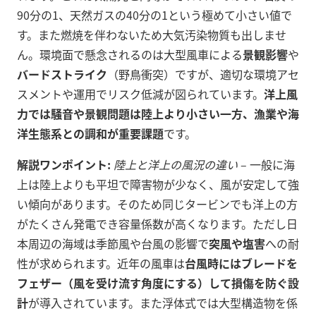
90分の1、天然ガスの40分の1という極めて小さい値で
す。また燃焼を伴わないため大気汚染物質も出しませ
ん。環境面で懸念されるのは大型風車による
景観影響
や
バードストライク
（野鳥衝突）ですが、適切な環境アセ
スメントや運用でリスク低減が図られています。
洋上風
力では騒音や景観問題は陸上より小さい一方、漁業や海
洋生態系との調和が重要課題
です。
解説ワンポイント:
陸上と洋上の風況の違い
– 一般に海
上は陸上よりも平坦で障害物が少なく、風が安定して強
い傾向があります。そのため同じタービンでも洋上の方
がたくさん発電でき容量係数が高くなります。ただし日
本周辺の海域は季節風や台風の影響で
突風や塩害
への耐
性が求められます。近年の風車は
台風時にはブレードを
フェザー（風を受け流す角度にする）して損傷を防ぐ設
計
が導入されています。また浮体式では大型構造物を係