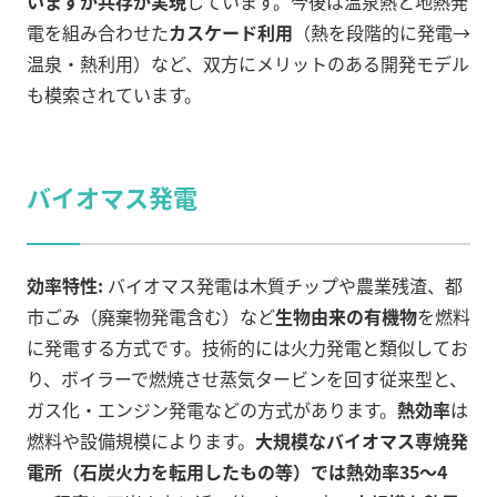
いますが共存が実現
しています。今後は温泉熱と地熱発
電を組み合わせた
カスケード利用
（熱を段階的に発電→
温泉・熱利用）など、双方にメリットのある開発モデル
も模索されています。
バイオマス発電
効率特性:
バイオマス発電は木質チップや農業残渣、都
市ごみ（廃棄物発電含む）など
生物由来の有機物
を燃料
に発電する方式です。技術的には火力発電と類似してお
り、ボイラーで燃焼させ蒸気タービンを回す従来型と、
ガス化・エンジン発電などの方式があります。
熱効率
は
燃料や設備規模によります。
大規模なバイオマス専焼発
電所（石炭火力を転用したもの等）では熱効率35～4