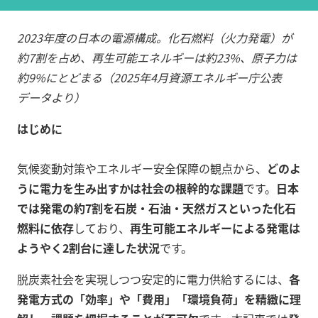
2023年度の日本の電源構成。化石燃料（火力発電）が
約7割を占め、再生可能エネルギーは約23%、原子力は
約9%にとどまる（2025年4月資源エネルギー庁公表
データより）
はじめに
気候変動対策やエネルギー安全保障の観点から、
どのよ
うに電力を生み出すかは社会の根幹的な課題
です。
日本
では発電の約7割を石炭・石油・天然ガスといった化石
燃料に依存
しており、
再生可能エネルギーによる発電は
ようやく2割台に達した状況
です。
脱炭素社会を実現しつつ安定的に電力供給するには、
各
発電方式の「効率」や「費用」「環境負荷」を精緻に理