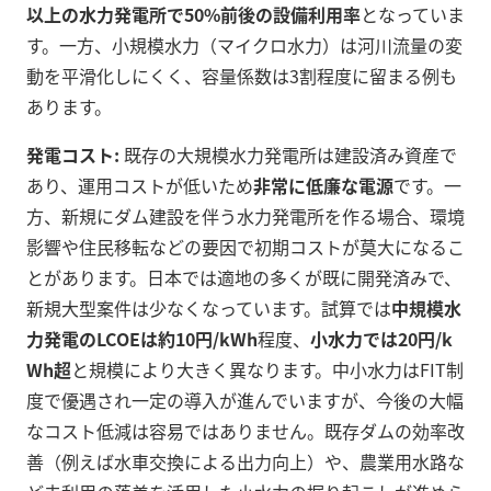
以上の水力発電所で50%前後の設備利用率
となっていま
す。一方、小規模水力（マイクロ水力）は河川流量の変
動を平滑化しにくく、容量係数は3割程度に留まる例も
あります。
発電コスト:
既存の大規模水力発電所は建設済み資産で
あり、運用コストが低いため
非常に低廉な電源
です。一
方、新規にダム建設を伴う水力発電所を作る場合、環境
影響や住民移転などの要因で初期コストが莫大になるこ
とがあります。日本では適地の多くが既に開発済みで、
新規大型案件は少なくなっています。試算では
中規模水
力発電のLCOEは約10円/kWh
程度、
小水力では20円/k
Wh超
と規模により大きく異なります。中小水力はFIT制
度で優遇され一定の導入が進んでいますが、今後の大幅
なコスト低減は容易ではありません。既存ダムの効率改
善（例えば水車交換による出力向上）や、農業用水路な