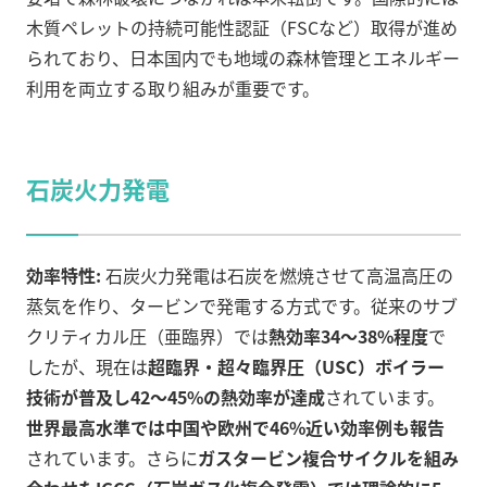
木質ペレットの持続可能性認証（FSCなど）取得が進め
られており、日本国内でも地域の森林管理とエネルギー
利用を両立する取り組みが重要です。
石炭火力発電
効率特性:
石炭火力発電は石炭を燃焼させて高温高圧の
蒸気を作り、タービンで発電する方式です。従来のサブ
クリティカル圧（亜臨界）では
熱効率34～38%程度
で
したが、現在は
超臨界・超々臨界圧（USC）ボイラー
技術が普及し42～45%の熱効率が達成
されています。
世界最高水準では中国や欧州で46%近い効率例も報告
されています。さらに
ガスタービン複合サイクルを組み