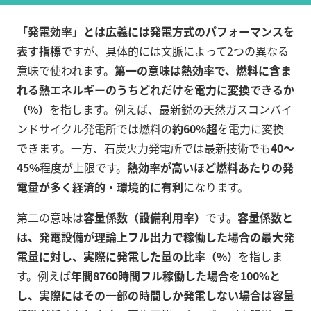
「発電効率」とは広義には発電方式のパフォーマンスを
表す指標
ですが、具体的には文脈によって2つの異なる
意味で使われます。
第一の意味は熱効率で、燃料に含ま
れる熱エネルギーのうちどれだけを電力に変換できるか
（%）
を指します。例えば、最新鋭の天然ガスコンバイ
ンドサイクル発電所では燃料の
約60%超
を電力に変換
できます。一方、石炭火力発電所では最新技術でも
40～
45%
程度が上限です。
熱効率が高いほど燃料あたりの発
電量が多く経済的・環境的に有利
になります。
第二の意味は
容量係数（設備利用率）
です。
容量係数と
は、発電設備が理論上フル出力で稼働した場合の最大発
電量に対し、実際に発電した量の比率（%）
を指しま
す。例えば
年間8760時間フル稼働した場合を100%と
し、実際にはその一部の時間しか発電しない場合は容量