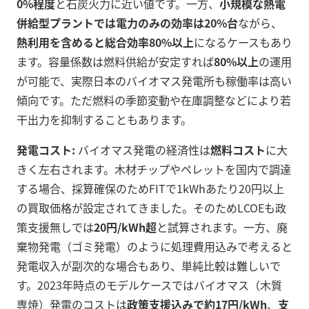
0%程度
と石炭火力に近い値です。一方、
小規模な熱電
併給型プラントでは電力のみの効率は20%台
ながら、
熱利用を含めると総合効率80%以上
になるケースもあり
ます。容量係数は燃料供給が安定すれば
80%以上
の運用
が可能で、実際日本のバイオマス発電所も稼働率は高い
傾向です。ただ燃料の季節変動や在庫調整などにより若
干出力を抑制することもあります。
発電コスト:
バイオマス発電の経済性は
燃料コスト
に大
きく左右されます。木材チップやペレットを国内で調達
する場合、採算確保のためFITで1kWhあたり20円以上
の買取価格が設定されてきました。そのためLCOEも政
策支援無しでは
20円/kWh超
と試算されます。一方、廃
棄物発電（ゴミ発電）のように処理費用込みで考えると
発電収入が副次的な場合もあり、単純比較は難しいで
す。2023年時点のモデルケースではバイオマス（木質
専焼）発電のコストは
政策支援込みで約17円/kWh
、
支