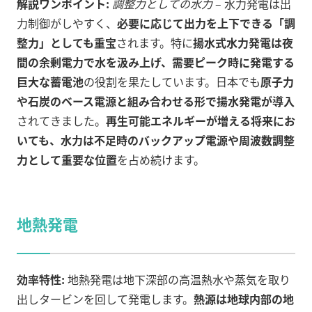
解説ワンポイント:
調整力としての水力
– 水力発電は出
力制御がしやすく、
必要に応じて出力を上下できる「調
整力」としても重宝
されます。特に
揚水式水力発電は夜
間の余剰電力で水を汲み上げ、需要ピーク時に発電する
巨大な蓄電池
の役割を果たしています。日本でも
原子力
や石炭のベース電源と組み合わせる形で揚水発電が導入
されてきました。
再生可能エネルギーが増える将来にお
いても、水力は不足時のバックアップ電源や周波数調整
力として重要な位置
を占め続けます。
地熱発電
効率特性:
地熱発電は地下深部の高温熱水や蒸気を取り
出しタービンを回して発電します。
熱源は地球内部の地