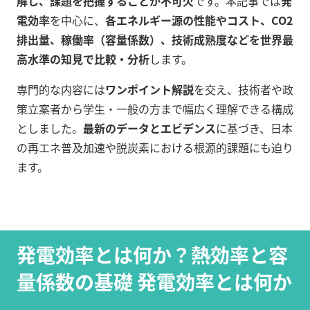
解し、課題を把握することが不可欠
です。本記事では
発
電効率
を中心に、
各エネルギー源の性能やコスト、CO2
排出量、稼働率（容量係数）、技術成熟度などを世界最
高水準の知見で比較・分析
します。
専門的な内容には
ワンポイント解説
を交え、技術者や政
策立案者から学生・一般の方まで幅広く理解できる構成
としました。
最新のデータとエビデンス
に基づき、日本
の再エネ普及加速や脱炭素における根源的課題にも迫り
ます。
発電効率とは何か？熱効率と容
量係数の基礎 発電効率とは何か