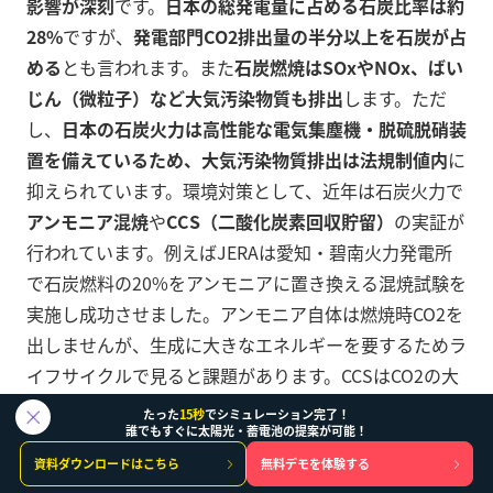
影響が深刻
です。
日本の総発電量に占める石炭比率は約
28%
ですが、
発電部門CO2排出量の半分以上を石炭が占
める
とも言われます。また
石炭燃焼はSOxやNOx、ばい
じん（微粒子）など大気汚染物質も排出
します。ただ
し、
日本の石炭火力は高性能な電気集塵機・脱硫脱硝装
置を備えているため、大気汚染物質排出は法規制値内
に
抑えられています。環境対策として、近年は石炭火力で
アンモニア混焼
や
CCS（二酸化炭素回収貯留）
の実証が
行われています。例えばJERAは愛知・碧南火力発電所
で石炭燃料の20%をアンモニアに置き換える混焼試験を
実施し成功させました。アンモニア自体は燃焼時CO2を
出しませんが、生成に大きなエネルギーを要するためラ
イフサイクルで見ると課題があります。CCSはCO2の大
部分を回収できますが、発電効率低下やコスト増大を招
たった
15秒
でシミュレーション完了！
誰でもすぐに太陽光・蓄電池の提案が可能！
きます。つまり石炭火力をクリーンに使う試みはあるも
資料ダウンロードはこちら
無料デモを体験する
のの、抜本的な解決策にはまだなっていません。