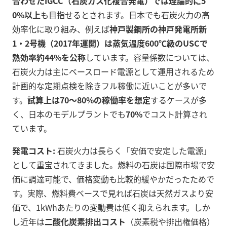
合わせたIGCC（石炭ガス化複合発電）では理論的に5
0%以上
も目指せるとされます。日本でも石炭火力の高
効率化に取り組み、例えば
神戸製鋼所の神戸発電所新
1・2号機（2017年運開）は蒸気温度600℃級のUSCで
熱効率約44%を公称
しています。容量係数については、
石炭火力は主にベースロード電源として運用されるため
計画的な定期点検を除きフル稼働に近いことが多いで
す。
試算上は70～80%の稼働率を想定
するケースが多
く、日本のモデルプラントでも
70%
でコスト計算され
ています。
発電コスト:
石炭火力は長らく「安価で安定した電源」
として重宝されてきました。燃料の石炭は国際市場で安
価に調達可能で、価格変動も比較的緩やかだったためで
す。実際、燃料費ベースで見れば石炭は天然ガスより安
価で、1kWhあたりの変動費は低く抑えられます。しか
し近年は
二酸化炭素排出コスト
（炭素税や排出権価格）