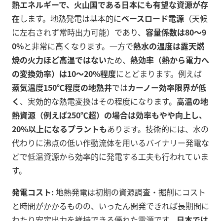
熱エネルギーで、火山国である日本にも有望な資源が存
在
します。地熱発電は基本的に
ベースロード電源
（天候
に左右されず常時出力可能）であり、
容量係数は80～9
0%
と非常に高くなります。一方で
熱水の温度は露天燃
焼の火力ほど高温ではない
ため、
熱効率（熱から電力へ
の変換効率）は10～20%程度
にとどまります。例えば
蒸気温度150℃程度の地熱井
では
カーノー効率限界が低
く
、実効的な熱電変換はその程度になります。
高温の地
熱資源（例えば250℃超）の場合は効率もやや向上し、
20%以上になるプラントも
あります。技術的には、水の
代わりに沸点の低い作動流体を用いるバイナリー発電な
どで低温資源から効率的に発電する工夫も行われていま
す。
発電コスト:
地熱発電は初期の資源調査・掘削にコスト
と時間がかかるものの、いったん開発できれば長期間に
わたり安定出力を維持できる優れた電源です。
日本では