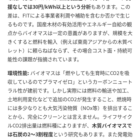
援なしでは30円/kWh以上という分析
もあります。この
差は、FITによる事業者利潤や補助を含むか否かで生じ
るものです。国産木材の有効活用やエネルギー自給の観
点からバイオマスは一定の意義がありますが、規模を大
きくすると燃料を輸入（例えば東南アジアからの木質ペ
レット）に頼らねばならず、その場合コスト面・持続可
能性の課題が指摘されています。
環境性能:
バイオマスは「燃やしても生育時にCO2を吸
収しているのでプラマイゼロ」というカーボンニュート
ラル性が建前です。しかし実際には燃料の輸送や加工、
土地利用変化などで追加のCO2が発生すること、燃焼時
には多少なりとも大気汚染物質（NOx等）を排出するこ
とから、完全にクリーンとは言えません。ライフサイク
ルCO2排出量は燃料種によりますが、
木質バイオマスで
は石炭の2～3割程度
という研究もあります。また発電効