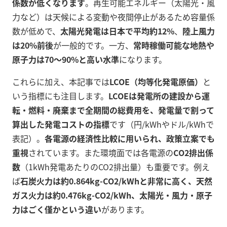
係数が低くなります
。再生可能エネルギー（太陽光・風
力など）は天候による変動や夜間停止があるため容量係
数が低めで、
太陽光発電は日本で平均約12%
、
陸上風力
は20%前後
が一般的です。一方、
常時稼働可能な地熱や
原子力は70～90%と高い水準
になります。
これらに加え、本記事では
LCOE（均等化発電原価）
と
いう指標にも注目します。
LCOEは発電所の建設から運
転・燃料・廃棄まで全期間の総費用を、発電量で割って
算出した発電コストの指標
です（円/kWhやドル/kWhで
表記）。
各電源の経済性比較に用いられ、政策立案でも
重視
されています。また環境面では各電源の
CO2排出係
数
（1kWh発電あたりのCO2排出量）も重要です。例え
ば
石炭火力は約0.864kg-CO2/kWhと非常に高く、天然
ガス火力は約0.476kg-CO2/kWh、太陽光・風力・原子
力はごく僅かという違い
があります。