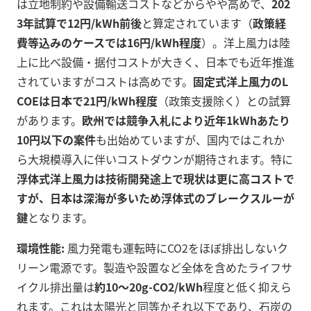
は立地制約や設備輸送コストなどからやや高めで、
202
3年試算で12円/kWh前後
と算定されています（
政策経
費等込みのケースでは16円/kWh程度
）。洋上風力は陸
上に比べ設備・据付コストが大きく、日本でも近年推進
されていますがコストは高めです。
固定式洋上風力のL
COEは日本で21円/kWh程度
（政策支援除く）との試算
があります。
欧州では競争入札により近年1kWhあたり
10円以下の案件
も出始めていますが、国内ではこれか
ら大規模導入に伴いコストダウンが期待されます。特に
浮体式洋上風力は技術開発途上で現状は更に高コストで
すが、日本は深海が多いため浮体式のブレークスルーが
鍵
となります。
環境性能:
風力発電も運転時にCO2をほぼ排出しないク
リーン電源です。製造や設置など全体を含めたライフサ
イクル排出量は
約10～20g-CO2/kWh
程度と低く抑えら
れます。これは太陽光と同等かそれ以下であり、石炭の