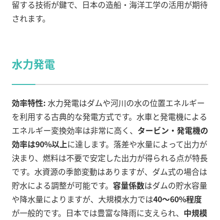
留する技術が鍵で、日本の造船・海洋工学の活用が期待
されます。
水力発電
効率特性:
水力発電はダムや河川の水の位置エネルギー
を利用する古典的な発電方式です。水車と発電機による
エネルギー変換効率は非常に高く、
タービン・発電機の
効率は90%以上
に達します。落差や水量によって出力が
決まり、燃料は不要で安定した出力が得られる点が特長
です。水資源の季節変動はありますが、ダム式の場合は
貯水による調整が可能です。
容量係数
はダムの貯水容量
や降水量によりますが、大規模水力では
40～60%程度
が一般的です。日本では豊富な降雨に支えられ、
中規模