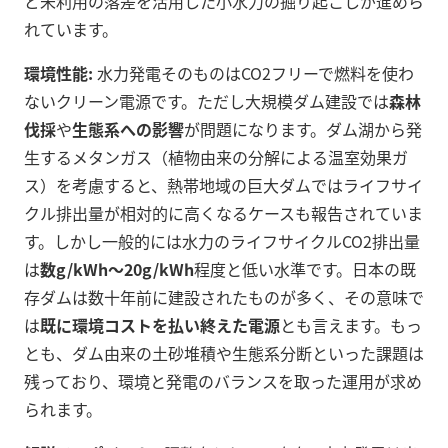
ど未利用の落差を活用した小水力の掘り起こしが進めら
れています。
環境性能:
水力発電そのものはCO2フリーで燃料を使わ
ないクリーン電源です。ただし大規模ダム建設では
森林
伐採
や
生態系への影響
が問題になります。ダム湖から発
生するメタンガス（植物由来の分解による温室効果ガ
ス）を考慮すると、熱帯地域の巨大ダムではライフサイ
クル排出量が相対的に高くなるケースも報告されていま
す。しかし一般的には水力のライフサイクルCO2排出量
は
数g/kWh～20g/kWh
程度と低い水準です。日本の既
存ダムは数十年前に建設されたものが多く、その意味で
は
既に環境コストを払い終えた電源
とも言えます。もっ
とも、ダム由来の土砂堆積や生態系分断といった課題は
残っており、環境と発電のバランスを取った運用が求め
られます。