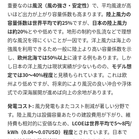
重要なのは
風況（風の強さ・安定性）
で、平均風速が高
いほど出力が上がり容量係数も高まります。
陸上風力の
容量係数は世界平均で約25%
ですが、
日本の陸上風力
は約20%
とやや低めです。地形の制約や乱流などで理想
的な風況を得にくいことが一因です。洋上風力は海上の
強風を利用できるため一般に陸上より高い容量係数を示
し、
欧州北海では50%以上
に達する例もあります。しか
し日本の洋上風力は現状実績が少ないものの、
モデル想
定では30～40%程度
と見積もられています。これは欧
州より低めですが、将来的により風況の良い沖合や浮体
式での深海展開が進めば向上の余地があります。
発電コスト:
風力発電もまたコスト削減が著しい分野で
す。陸上風力は設備容量あたりの建設費用が下がり、維
持費も相対的に安価なため、
LCOEは世界平均で5～8円/
kWh（0.04～0.07USD）程度
とされています。日本で