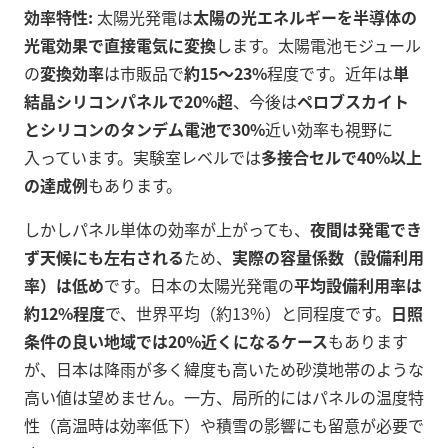
効率特性:
太陽光発電は
太陽の光エネルギーを半導体の
光電効果で直接電気に変換
します。太陽電池モジュール
の
変換効率
は市販品で
約15～23%
程度です。近年は
単
結晶シリコンパネルで20%超
、今後は
ペロブスカイト
とシリコンのタンデム電池で30%
近い効率も視野に
入っています。実験室レベルでは
多接合セルで40%以上
の達成例
もあります。
しかしパネル単体の効率が上がっても、
夜間は発電でき
ず天候にも左右される
ため、
実際の容量係数（設備利用
率）は低め
です。日本の太陽光発電の
平均設備利用率は
約12%程度
で、世界平均（約13%）と同程度です
。
日照
条件の良い地域では20%近くになるケース
もあります
が、日本は降雨が多く緯度も高いため砂漠地帯のような
高い値は望めません。一方、局所的にはパネルの温度特
性（高温時は効率低下）や積雪の影響にも留意が必要で