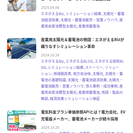
2025.04.06
エネがえるBiz, シミュレーション結果, 太陽光・蓄電
池経済効果, 太陽光・蓄電池販売・営業ノウハウ, 産
業用自家消費型太陽光, 産業用蓄電池
産業用太陽光＆蓄電池の物語：エネがえるBizが
織りなすシミュレーション革命
2024.10.24
エネがえるBiz, エネがえるBLOG, エネがえる技術BL
OG, シミュレーション結果, ストーリー, ソリュー
ション, 地域脱炭素, 地方自治体, 太陽光, 太陽光・蓄
電池の基礎知識, 太陽光・蓄電池経済効果, 太陽光・
蓄電池販売・営業ノウハウ, 導入事例・成功事例, 産
業用自家消費型太陽光, 産業用蓄電池, 用語・製品の
解説, 経済効果シミュレーション保証
電気料金プラン単価参照APIとは？電力会社、EV
充電器メーカー、蓄電池メーカーが続々採用
2024.10.20