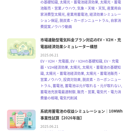
の基礎知識, 太陽光・蓄電池経済効果, 太陽光・蓄電
池販売・営業ノウハウ, 気象・天候・天気, 産業用自
家消費型太陽光, 産業用蓄電池, 経済効果シミュレー
ション保証, 脱炭素・カーボンニュートラル, 自家消
費提案ノウハウ動画
市場連動型電気料金プラン対応のEV・V2H・充
電器経済効果シミュレーター構想
2025.06.21
EV・V2H・充電器, EV・V2Hの基礎知識, EV・充電
器・V2H経済効果, 太陽光, 太陽光・蓄電池の基礎知
識, 太陽光・蓄電池経済効果, 太陽光・蓄電池販売・
営業ノウハウ, 投資対効果, 脱炭素・カーボンニュー
トラル, 蓄電池, 蓄電池は元が取れる・元が取れない,
蓄電池充放電最適制御, 販売・営業, 電気代・電力消
費量の相場, 電気代削減
系統用蓄電池の収益シミュレーション｜10MWh
事業性試算【2026年版】
2025.06.21