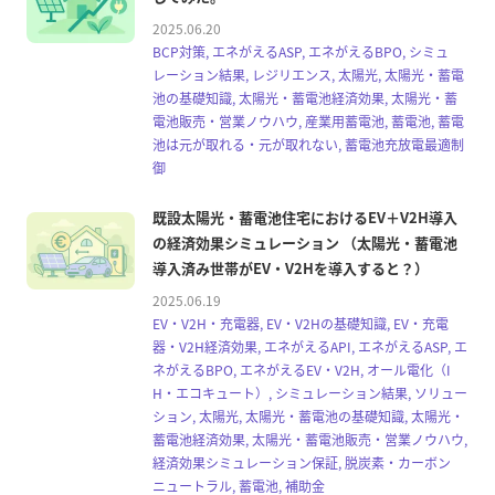
2025.06.20
BCP対策, エネがえるASP, エネがえるBPO, シミュ
レーション結果, レジリエンス, 太陽光, 太陽光・蓄電
池の基礎知識, 太陽光・蓄電池経済効果, 太陽光・蓄
電池販売・営業ノウハウ, 産業用蓄電池, 蓄電池, 蓄電
池は元が取れる・元が取れない, 蓄電池充放電最適制
御
既設太陽光・蓄電池住宅におけるEV＋V2H導入
の経済効果シミュレーション （太陽光・蓄電池
導入済み世帯がEV・V2Hを導入すると？）
2025.06.19
EV・V2H・充電器, EV・V2Hの基礎知識, EV・充電
器・V2H経済効果, エネがえるAPI, エネがえるASP, エ
ネがえるBPO, エネがえるEV・V2H, オール電化（I
H・エコキュート）, シミュレーション結果, ソリュー
ション, 太陽光, 太陽光・蓄電池の基礎知識, 太陽光・
蓄電池経済効果, 太陽光・蓄電池販売・営業ノウハウ,
経済効果シミュレーション保証, 脱炭素・カーボン
ニュートラル, 蓄電池, 補助金