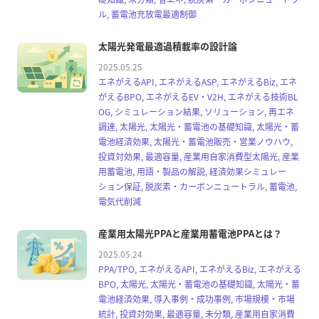
ル, 蓄電池充放電最適制御
太陽光発電最適過積載率の設計論
2025.05.25
エネがえるAPI, エネがえるASP, エネがえるBiz, エネ
がえるBPO, エネがえるEV・V2H, エネがえる技術BL
OG, シミュレーション結果, ソリューション, 再エネ
調達, 太陽光, 太陽光・蓄電池の基礎知識, 太陽光・蓄
電池経済効果, 太陽光・蓄電池販売・営業ノウハウ,
投資対効果, 最適容量, 産業用自家消費型太陽光, 産業
用蓄電池, 用語・製品の解説, 経済効果シミュレー
ション保証, 脱炭素・カーボンニュートラル, 蓄電池,
電気代削減
産業用太陽光PPAと産業用蓄電池PPAとは？
2025.05.24
PPA/TPO, エネがえるAPI, エネがえるBiz, エネがえる
BPO, 太陽光, 太陽光・蓄電池の基礎知識, 太陽光・蓄
電池経済効果, 導入事例・成功事例, 市場規模・市場
統計, 投資対効果, 最適容量, 未分類, 産業用自家消費