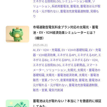
エネがえる技術BLOG, シミュレーション結果, ソ
リューション, 系統用蓄電池, 蓄電池, 蓄電池は元が取
れる・元が取れない, 蓄電池充放電最適制御, 見積も
り
市場連動型電気料金プラン対応の太陽光・蓄電
池・EV・V2H経済効果シミュレーターとは？
（構想）
2025.06.21
AI, EV・V2H・充電器, EV・V2Hの基礎知識, EV・充電
器・V2H経済効果, エネがえるAPI, エネがえるASP, エ
ネがえるBiz, エネがえるBPO, エネがえるEV・V2H,
エネがえる技術BLOG, エネがえる新商品, スマート
メーター, ソリューション, 太陽光, 太陽光・蓄電池の
基礎知識, 太陽光・蓄電池経済効果, 太陽光・蓄電池
販売・営業ノウハウ, 産業用蓄電池, 蓄電池, 蓄電池は
元が取れる・元が取れない, 蓄電池充放電最適制御,
販売・営業, 電気代削減
蓄電池は元が取れない？本当に？を徹底的に検証
してみた。