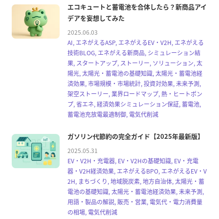
エコキュートと蓄電池を合体したら？新商品アイ
デアを妄想してみた
2025.06.03
AI, エネがえるASP, エネがえるEV・V2H, エネがえる
技術BLOG, エネがえる新商品, シミュレーション結
果, スタートアップ, ストーリー, ソリューション, 太
陽光, 太陽光・蓄電池の基礎知識, 太陽光・蓄電池経
済効果, 市場規模・市場統計, 投資対効果, 未来予測,
架空ストーリー, 業界ロードマップ, 熱・ヒートポン
プ, 省エネ, 経済効果シミュレーション保証, 蓄電池,
蓄電池充放電最適制御, 電気代削減
ガソリン代節約の完全ガイド【2025年最新版】
2025.05.31
EV・V2H・充電器, EV・V2Hの基礎知識, EV・充電
器・V2H経済効果, エネがえるBPO, エネがえるEV・V
2H, まちづくり, 地域脱炭素, 地方自治体, 太陽光・蓄
電池の基礎知識, 太陽光・蓄電池経済効果, 未来予測,
用語・製品の解説, 販売・営業, 電気代・電力消費量
の相場, 電気代削減