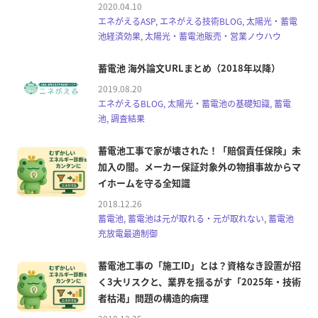
2020.04.10
エネがえるASP, エネがえる技術BLOG, 太陽光・蓄電
池経済効果, 太陽光・蓄電池販売・営業ノウハウ
蓄電池 海外論文URLまとめ（2018年以降）
2019.08.20
エネがえるBLOG, 太陽光・蓄電池の基礎知識, 蓄電
池, 調査結果
蓄電池工事で家が壊された！「賠償責任保険」未
加入の闇。メーカー保証対象外の物損事故からマ
イホームを守る全知識
2018.12.26
蓄電池, 蓄電池は元が取れる・元が取れない, 蓄電池
充放電最適制御
蓄電池工事の「施工ID」とは？資格なき設置が招
く3大リスクと、業界を揺るがす「2025年・技術
者枯渇」問題の構造的病理