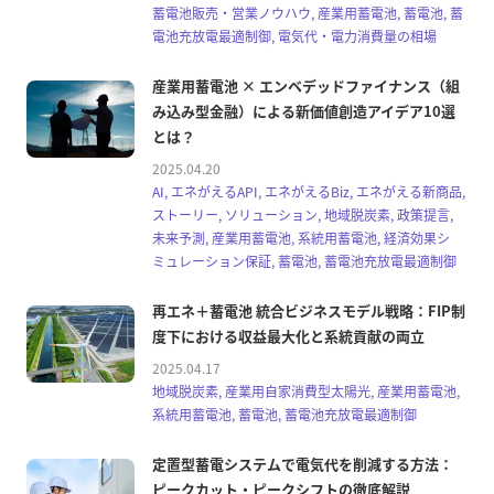
蓄電池販売・営業ノウハウ, 産業用蓄電池, 蓄電池, 蓄
電池充放電最適制御, 電気代・電力消費量の相場
産業用蓄電池 × エンベデッドファイナンス（組
み込み型金融）による新価値創造アイデア10選
とは？
2025.04.20
AI, エネがえるAPI, エネがえるBiz, エネがえる新商品,
ストーリー, ソリューション, 地域脱炭素, 政策提言,
未来予測, 産業用蓄電池, 系統用蓄電池, 経済効果シ
ミュレーション保証, 蓄電池, 蓄電池充放電最適制御
再エネ＋蓄電池 統合ビジネスモデル戦略：FIP制
度下における収益最大化と系統貢献の両立
2025.04.17
地域脱炭素, 産業用自家消費型太陽光, 産業用蓄電池,
系統用蓄電池, 蓄電池, 蓄電池充放電最適制御
定置型蓄電システムで電気代を削減する方法：
ピークカット・ピークシフトの徹底解説