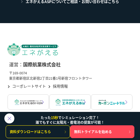
エネがえるASPについてご相談・お問い合わせはこちら
運営：
国際航業株式会社
〒169-0074
東京都新宿区北新宿2丁目21番1号新宿フロントタワー
コーポレートサイト
採用情報
たった
15秒
でシミュレーション完了！
誰でもすぐに太陽光・蓄電池の提案が可能！
エネがえるについて
資料ダウンロードはこちら
無料トライアルを始める
機能一覧
料金プラン