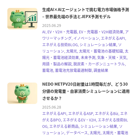
生成AI×AIエージェントで挑む電力市場価格予測
– 世界最先端の手法とJEPX予測モデル
2025.06.29
AI, EV・V2H・充電器, EV・充電器・V2H経済効果, ア
ワリーマッチング, イノベーション, エネがえるAPI,
エネがえる技術BLOG, シミュレーション結果, ソ
リューション, 太陽光, 太陽光・蓄電池の基礎知識, 太
陽光・蓄電池経済効果, 未来予測, 気象・天候・天気,
用語・製品の解説, 脱炭素・カーボンニュートラル,
蓄電池, 蓄電池充放電最適制御, 調査結果
NEDO METPV20日射量は1時間毎だが、どう30
分値の発電量・自家消費シミュレーションに適用
させるか？
2025.06.28
エネがえるAPI, エネがえるASP, エネがえるBiz, エネ
がえるBPO, エネがえるEV・V2H, エネがえる技術BL
OG, エネがえる新商品, シミュレーション結果, ソ
リューション, データベース, 太陽光, 太陽光・蓄電池