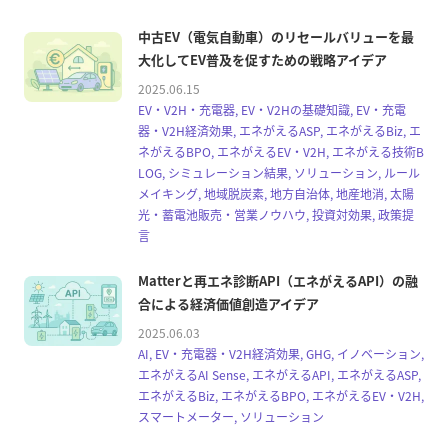
中古EV（電気自動車）のリセールバリューを最
大化してEV普及を促すための戦略アイデア
2025.06.15
EV・V2H・充電器, EV・V2Hの基礎知識, EV・充電
器・V2H経済効果, エネがえるASP, エネがえるBiz, エ
ネがえるBPO, エネがえるEV・V2H, エネがえる技術B
LOG, シミュレーション結果, ソリューション, ルール
メイキング, 地域脱炭素, 地方自治体, 地産地消, 太陽
光・蓄電池販売・営業ノウハウ, 投資対効果, 政策提
言
Matterと再エネ診断API（エネがえるAPI）の融
合による経済価値創造アイデア
2025.06.03
AI, EV・充電器・V2H経済効果, GHG, イノベーション,
エネがえるAI Sense, エネがえるAPI, エネがえるASP,
エネがえるBiz, エネがえるBPO, エネがえるEV・V2H,
スマートメーター, ソリューション