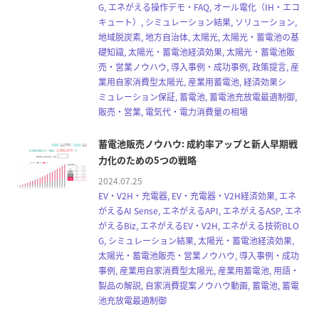
G, エネがえる操作デモ・FAQ, オール電化（IH・エコ
キュート）, シミュレーション結果, ソリューション,
地域脱炭素, 地方自治体, 太陽光, 太陽光・蓄電池の基
礎知識, 太陽光・蓄電池経済効果, 太陽光・蓄電池販
売・営業ノウハウ, 導入事例・成功事例, 政策提言, 産
業用自家消費型太陽光, 産業用蓄電池, 経済効果シ
ミュレーション保証, 蓄電池, 蓄電池充放電最適制御,
販売・営業, 電気代・電力消費量の相場
蓄電池販売ノウハウ: 成約率アップと新人早期戦
力化のための5つの戦略
2024.07.25
EV・V2H・充電器, EV・充電器・V2H経済効果, エネ
がえるAI Sense, エネがえるAPI, エネがえるASP, エネ
がえるBiz, エネがえるEV・V2H, エネがえる技術BLO
G, シミュレーション結果, 太陽光・蓄電池経済効果,
太陽光・蓄電池販売・営業ノウハウ, 導入事例・成功
事例, 産業用自家消費型太陽光, 産業用蓄電池, 用語・
製品の解説, 自家消費提案ノウハウ動画, 蓄電池, 蓄電
池充放電最適制御