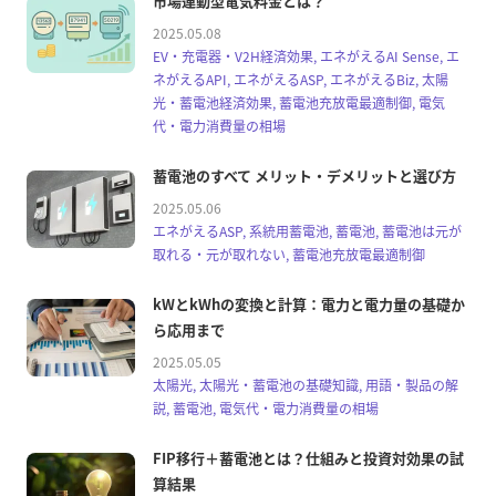
市場連動型電気料金とは？
2025.05.08
EV・充電器・V2H経済効果, エネがえるAI Sense, エ
ネがえるAPI, エネがえるASP, エネがえるBiz, 太陽
光・蓄電池経済効果, 蓄電池充放電最適制御, 電気
代・電力消費量の相場
蓄電池のすべて メリット・デメリットと選び方
2025.05.06
エネがえるASP, 系統用蓄電池, 蓄電池, 蓄電池は元が
取れる・元が取れない, 蓄電池充放電最適制御
kWとkWhの変換と計算：電力と電力量の基礎か
ら応用まで
2025.05.05
太陽光, 太陽光・蓄電池の基礎知識, 用語・製品の解
説, 蓄電池, 電気代・電力消費量の相場
FIP移行＋蓄電池とは？仕組みと投資対効果の試
算結果