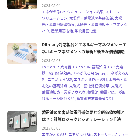
2025.05.04
エネがえるBiz, シミュレーション結果, ストーリー,
ソリューション, 太陽光・蓄電池の基礎知識, 太陽
光・蓄電池経済効果, 太陽光・蓄電池販売・営業ノウ
ハウ, 産業用蓄電池, 系統用蓄電池
DRready対応製品とエネルギーマネジメン ーエ
ネルギーマネジメントの革新と新たな価値創造
2025.05.03
EV・V2H・充電器, EV・V2Hの基礎知識, EV・充電
器・V2H経済効果, エネがえるAI Sense, エネがえるA
PI, エネがえるASP, エネがえるEV・V2H, 太陽光・蓄
電池の基礎知識, 太陽光・蓄電池経済効果, 太陽光・
蓄電池販売・営業ノウハウ, 蓄電池, 蓄電池は元が取
れる・元が取れない, 蓄電池充放電最適制御
蓄電池の災害時停電回避効果と金銭価値換算と
は？：計算ロジックとシミュレーション手法
2025.05.03
エネがえるASP, エネがえるBiz, ストーリー, ソリュー