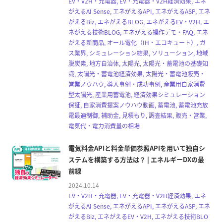
EV・V2H・充電器, EV・充電器・V2H経済効果, エネ
がえるAI Sense, エネがえるAPI, エネがえるASP, エネ
がえるBiz, エネがえるBLOG, エネがえるEV・V2H, エ
ネがえる技術BLOG, エネがえる操作デモ・FAQ, エネ
がえる新商品, オール電化（IH・エコキュート）, ガ
ス業界, シミュレーション結果, ソリューション, 地域
脱炭素, 地方自治体, 太陽光, 太陽光・蓄電池の基礎知
識, 太陽光・蓄電池経済効果, 太陽光・蓄電池販売・
営業ノウハウ, 導入事例・成功事例, 産業用自家消費
型太陽光, 産業用蓄電池, 経済効果シミュレーション
保証, 自家消費提案ノウハウ動画, 蓄電池, 蓄電池充放
電最適制御, 補助金, 見積もり, 調査結果, 販売・営業,
電気代・電力消費量の相場
電気料金APIと料金単価参照APIを用いて独自シ
ステムを構築する方法は？ | エネルギーDXの最
前線
2024.10.14
EV・V2H・充電器, EV・充電器・V2H経済効果, エネ
がえるAI Sense, エネがえるAPI, エネがえるASP, エネ
がえるBiz, エネがえるEV・V2H, エネがえる技術BLO