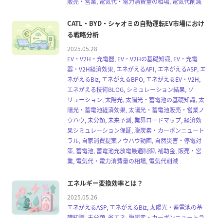
販売・営業, 電気代・電力消費量の相場, 電気代削減
CATL・BYD・シャオミの自動運転EV市場におけ
る戦略分析
2025.05.28
EV・V2H・充電器, EV・V2Hの基礎知識, EV・充電
器・V2H経済効果, エネがえるAPI, エネがえるASP, エ
ネがえるBiz, エネがえるBPO, エネがえるEV・V2H,
エネがえる技術BLOG, シミュレーション結果, ソ
リューション, 太陽光, 太陽光・蓄電池の基礎知識, 太
陽光・蓄電池経済効果, 太陽光・蓄電池販売・営業ノ
ウハウ, 未分類, 未来予測, 業界ロードマップ, 経済効
果シミュレーション保証, 脱炭素・カーボンニュート
ラル, 自家消費提案ノウハウ動画, 自然災害・停電対
策, 蓄電池, 蓄電池充放電最適制御, 補助金, 販売・営
業, 電気代・電力消費量の相場, 電気代削減
エネルギー変換効率とは？
2025.05.26
エネがえるASP, エネがえるBiz, 太陽光・蓄電池の基
礎知識, 未分類, 省エネ, 脱炭素・カーボンニュートラ