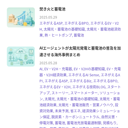
焚き火と蓄電池
2025.05.29
エネがえるASP, エネがえるBPO, エネがえるEV・V2
H, 太陽光・蓄電池の基礎知識, 太陽光・蓄電池経済効
果, 熱・ヒートポンプ, 蓄電池
AIエージェントが太陽光発電と蓄電池の普及を加
速させる海外事例まとめ
2025.05.28
AI, EV・V2H・充電器, EV・V2Hの基礎知識, EV・充電
器・V2H経済効果, エネがえるAI Sense, エネがえるA
PI, エネがえるASP, エネがえるBiz, エネがえるBPO,
エネがえるEV・V2H, エネがえる技術BLOG, スタート
アップ, ストーリー, スマートメーター, ソリューショ
ン, 太陽光, 太陽光・蓄電池の基礎知識, 太陽光・蓄電
池経済効果, 太陽光・蓄電池販売・営業ノウハウ, 投
資対効果, 未来予測, 省エネ, 経済効果シミュレーショ
ン保証, 脱炭素・カーボンニュートラル, 自然災害・
停電対策, 蓄電池, 蓄電池充放電最適制御, 見積もり,