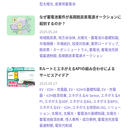
型太陽光, 産業用蓄電池
なぜ蓄電池案件が長期脱炭素電源オークションに
殺到するのか？
2025.05.24
地域脱炭素, 地方自治体, 太陽光・蓄電池の基礎知識,
市場規模・市場統計, 投資対効果, 業界ロードマップ,
脱炭素・カーボンニュートラル, 蓄電池, 蓄電池充放
電最適制御, 長期脱炭素電源オークション
BルートとエネがえるAPIの組み合わせによる
サービスアイデア
2025.05.17
EV・V2H・充電器, EV・V2Hの基礎知識, EV・充電
器・V2H経済効果, エネがえるAI Sense, エネがえるA
PI, エネがえるASP, エネがえるBiz, エネがえるBPO,
エネがえるEV・V2H, エネがえる技術BLOG, ソリュー
ション, 太陽光, 太陽光・蓄電池の基礎知識, 太陽光・
蓄電池経済効果, 導入事例・成功事例, 蓄電池充放電
最適制御, 電気代削減