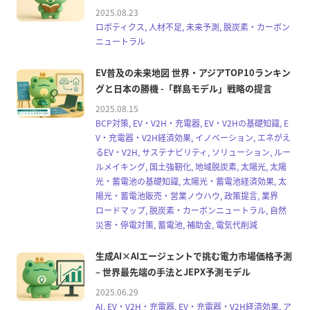
2025.08.23
ロボティクス, 人材不足, 未来予測, 脱炭素・カーボン
ニュートラル
EV普及の未来地図 世界・アジアTOP10ランキン
グと日本の勝機 -「群島モデル」戦略の提言
2025.08.15
BCP対策, EV・V2H・充電器, EV・V2Hの基礎知識, E
V・充電器・V2H経済効果, イノベーション, エネがえ
るEV・V2H, サステナビリティ, ソリューション, ルー
ルメイキング, 国土強靭化, 地域脱炭素, 太陽光, 太陽
光・蓄電池の基礎知識, 太陽光・蓄電池経済効果, 太
陽光・蓄電池販売・営業ノウハウ, 政策提言, 業界
ロードマップ, 脱炭素・カーボンニュートラル, 自然
災害・停電対策, 蓄電池, 補助金, 電気代削減
生成AI×AIエージェントで挑む電力市場価格予測
– 世界最先端の手法とJEPX予測モデル
2025.06.29
AI, EV・V2H・充電器, EV・充電器・V2H経済効果, ア