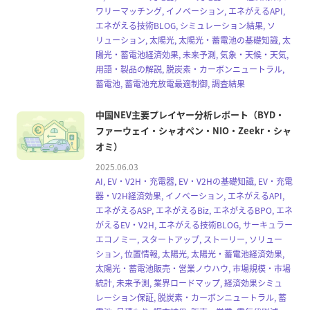
ワリーマッチング, イノベーション, エネがえるAPI,
エネがえる技術BLOG, シミュレーション結果, ソ
リューション, 太陽光, 太陽光・蓄電池の基礎知識, 太
陽光・蓄電池経済効果, 未来予測, 気象・天候・天気,
用語・製品の解説, 脱炭素・カーボンニュートラル,
蓄電池, 蓄電池充放電最適制御, 調査結果
中国NEV主要プレイヤー分析レポート（BYD・
ファーウェイ・シャオペン・NIO・Zeekr・シャ
オミ）
2025.06.03
AI, EV・V2H・充電器, EV・V2Hの基礎知識, EV・充電
器・V2H経済効果, イノベーション, エネがえるAPI,
エネがえるASP, エネがえるBiz, エネがえるBPO, エネ
がえるEV・V2H, エネがえる技術BLOG, サーキュラー
エコノミー, スタートアップ, ストーリー, ソリュー
ション, 位置情報, 太陽光, 太陽光・蓄電池経済効果,
太陽光・蓄電池販売・営業ノウハウ, 市場規模・市場
統計, 未来予測, 業界ロードマップ, 経済効果シミュ
レーション保証, 脱炭素・カーボンニュートラル, 蓄