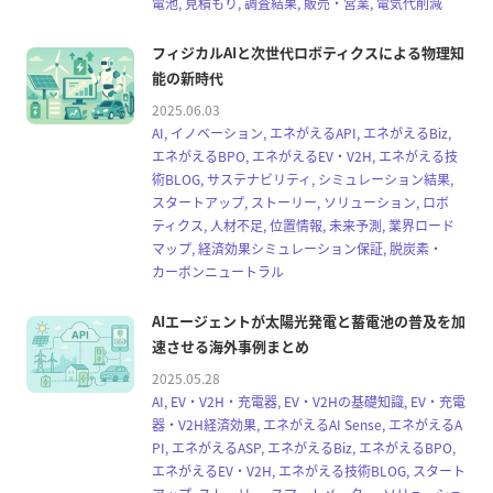
電池, 見積もり, 調査結果, 販売・営業, 電気代削減
フィジカルAIと次世代ロボティクスによる物理知
能の新時代
2025.06.03
AI, イノベーション, エネがえるAPI, エネがえるBiz,
エネがえるBPO, エネがえるEV・V2H, エネがえる技
術BLOG, サステナビリティ, シミュレーション結果,
スタートアップ, ストーリー, ソリューション, ロボ
ティクス, 人材不足, 位置情報, 未来予測, 業界ロード
マップ, 経済効果シミュレーション保証, 脱炭素・
カーボンニュートラル
AIエージェントが太陽光発電と蓄電池の普及を加
速させる海外事例まとめ
2025.05.28
AI, EV・V2H・充電器, EV・V2Hの基礎知識, EV・充電
器・V2H経済効果, エネがえるAI Sense, エネがえるA
PI, エネがえるASP, エネがえるBiz, エネがえるBPO,
エネがえるEV・V2H, エネがえる技術BLOG, スタート