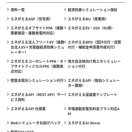
資料一覧
経済効果シミュレーション保証
エネがえるASP（住宅用）
エネがえるBiz（産業用）
エネがえるオフサイトPPA（複数
エネがえるEV・V2H（EV用）
需要施設・複数発電所対応）
エネがえる法人フリートEV（複数
エネがえるBPO（設計代行・試算
台法人EV＋充電器経済効果シミュ
代行・補助金申請書作成代行）
レーター）
エネがえるコーポレートPPA・オ
地方自治体向け再エネシミュレー
フサイトフィジカルPPA（複数拠
ション代行
点対応）
壁面太陽光シミュレーション代行
エネがえるAPI（独自シミュレー
ター開発）
エネがえるAPI（REST API）サー
エネがえる稟議書テンプレート
ビス資料
エネがえるAPI 仕様書
市場連動型電気料金プラン対応A
PI
Webシミュレータ丸投げパック
エネがえるAI Sense
制度TRACKER