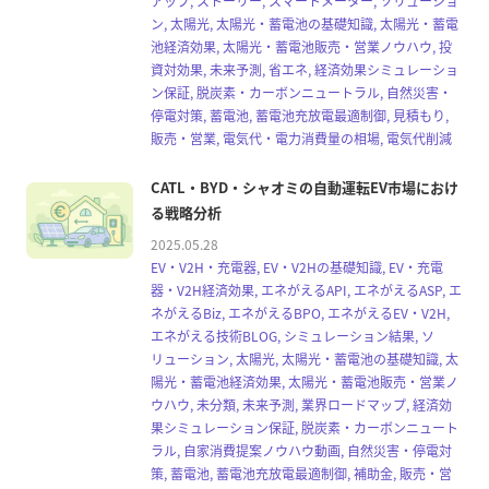
アップ, ストーリー, スマートメーター, ソリューショ
ン, 太陽光, 太陽光・蓄電池の基礎知識, 太陽光・蓄電
池経済効果, 太陽光・蓄電池販売・営業ノウハウ, 投
資対効果, 未来予測, 省エネ, 経済効果シミュレーショ
ン保証, 脱炭素・カーボンニュートラル, 自然災害・
停電対策, 蓄電池, 蓄電池充放電最適制御, 見積もり,
販売・営業, 電気代・電力消費量の相場, 電気代削減
CATL・BYD・シャオミの自動運転EV市場におけ
る戦略分析
2025.05.28
EV・V2H・充電器, EV・V2Hの基礎知識, EV・充電
器・V2H経済効果, エネがえるAPI, エネがえるASP, エ
ネがえるBiz, エネがえるBPO, エネがえるEV・V2H,
エネがえる技術BLOG, シミュレーション結果, ソ
リューション, 太陽光, 太陽光・蓄電池の基礎知識, 太
陽光・蓄電池経済効果, 太陽光・蓄電池販売・営業ノ
ウハウ, 未分類, 未来予測, 業界ロードマップ, 経済効
果シミュレーション保証, 脱炭素・カーボンニュート
ラル, 自家消費提案ノウハウ動画, 自然災害・停電対
策, 蓄電池, 蓄電池充放電最適制御, 補助金, 販売・営