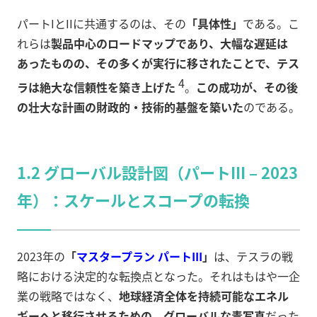
パートIとIIに共通するのは、その
「具体性」
である。こ
れらは
製品中心のロードマップであり、大幅な遅延は
あったものの、その多くが実行に移されたことで、テス
4
ラは絶大な信頼性を築き上げた
。
この成功が、その後
の壮大な計画の財政的・技術的基盤を築いた
のである。
1.2 グローバル設計図（パートIII – 2023
年）：スケールとスコープの転換
2023年の
「
マスタープラン パートIII
」
は、テスラの戦
略における決定的な転換点となった。それはもはや一企
業の戦略ではなく、
地球経済全体を持続可能なエネル
ギーへと移行させるための、グローバルな青写真
だった