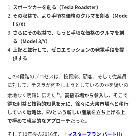
スポーツカーを創る（Tesla Roadster）
その収益で、より手頃な価格のクルマを創る（Mode
l S/X）
さらにその収益で、もっと手頃な価格のクルマを創
る（Model 3/Y）
上記と並行して、ゼロエミッションの発電手段を提
供する
この4段階のプロセスは、投資家、顧客、そして従業員
に対して、テスラが何をしようとしているのかを疑いの
6
余地なく明確に伝えた
。
高級市場から参入し、そこで
得た利益と技術的知見を元に、徐々に大衆市場へと移行
していく戦略は、EVという新しい産業を立ち上げる上
で極めて現実的なアプローチ
だった。
そして10年後の2016年、
「
マスタープラン パートII
」