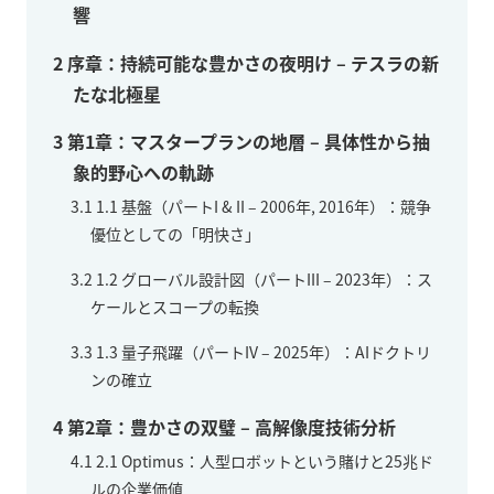
響
2
序章：持続可能な豊かさの夜明け – テスラの新
たな北極星
3
第1章：マスタープランの地層 – 具体性から抽
象的野心への軌跡
3.1
1.1 基盤（パートI & II – 2006年, 2016年）：競争
優位としての「明快さ」
3.2
1.2 グローバル設計図（パートIII – 2023年）：ス
ケールとスコープの転換
3.3
1.3 量子飛躍（パートIV – 2025年）：AIドクトリ
ンの確立
4
第2章：豊かさの双璧 – 高解像度技術分析
4.1
2.1 Optimus：人型ロボットという賭けと25兆ド
ルの企業価値