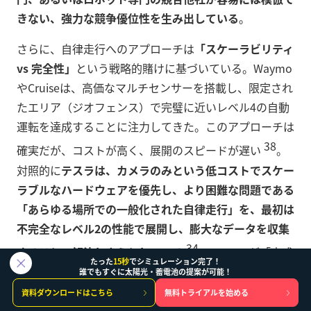
きない、強力な競争優位性を生み出している
。
さらに、自律走行へのアプローチは
「スケーラビリティ
vs 完全性」
という戦略的賭けに基づいている。Waymo
やCruiseは、高価なマルチセンサーを搭載し、限定され
たエリア（ジオフェンス）で完璧に近いレベル4の自動
運転を達成することに注力してきた。このアプローチは
38
確実だが、コストが高く、展開のスピードが遅い
。
対照的に
テスラは、カメラのみという低コストでスケー
ラブルなハードウェアを優先し、より困難な問題である
「あらゆる場所での一般化された自律走行」を、最初は
不完全なレベル2の性能で展開し、膨大なデータを収集
34
することで解決しようとしている
。Waymoが「完成
たった
15秒
でシミュレーション完了！
させてから普及させる」戦略なら、
テスラは「普及させ
誰でもすぐに太陽光・蓄電池の提案が可能！
ながら完成させる」戦略
だ。Robotaxiの成否は、この
資料ダウンロードはこちら
無料トライアルを始める
壮大な賭けが、規制当局の忍耐が尽きるか、競合が追い