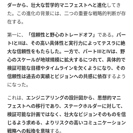
ダーから、壮大な哲学的マニフェストへと進化
してき
た。この進化の背景には、二つの重要な戦略的判断が存
在する。
第一に、
「信頼性と野心のトレードオフ」
である。
パー
トIとIIは、その高い具体性と実行力によってテスラに絶
大な信頼性をもたらした。一方で、パートIIIとIVは、野
心のスケールが地球規模に拡大するにつれて、具体的で
検証可能な目標やタイムラインを欠くようになり、その
信頼性は過去の実績とビジョンへの共感に依存
するよう
になった。
これは、
エンジニアリングの設計図から、思想的マニ
フェストへの移行であり、ステークホルダーに対して、
検証可能な計画ではなく、壮大なビジョンそのものを信
じるよう求める、よりリスクの高いコミュニケーション
戦略への転換を意味
する。