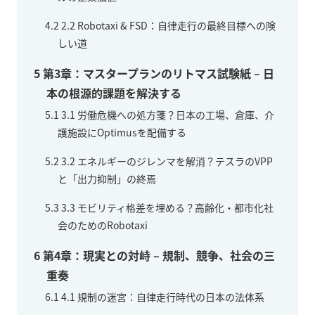
4.2
2.2 Robotaxi & FSD：自律走行の最終目標への険
しい道
5
第3章：マスタープランのリトマス試験紙 – 日
本の根源的課題を解決する
5.1
3.1 労働危機への処方箋？日本の工場、倉庫、介
護施設にOptimusを配備する
5.2
3.2 エネルギーのジレンマを解消？テスラのVPP
と「出力抑制」の終焉
5.3
3.3 モビリティ格差を埋める？高齢化・都市化社
会のためのRobotaxi
6
第4章：現実との対峙 – 規制、競争、社会の三
重奏
6.1
4.1 規制の迷宮：自律走行時代の日本の法体系