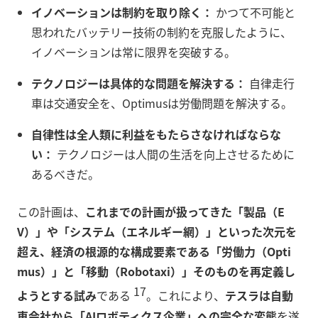
イノベーションは制約を取り除く：
かつて不可能と
思われたバッテリー技術の制約を克服したように、
イノベーションは常に限界を突破する。
テクノロジーは具体的な問題を解決する：
自律走行
車は交通安全を、Optimusは労働問題を解決する。
自律性は全人類に利益をもたらさなければならな
い：
テクノロジーは人間の生活を向上させるために
あるべきだ。
この計画は、
これまでの計画が扱ってきた「製品（E
V）」や「システム（エネルギー網）」といった次元を
超え、経済の根源的な構成要素である「労働力（Opti
mus）」と「移動（Robotaxi）」そのものを再定義し
17
ようとする試み
である
。これにより、
テスラは自動
車会社から「AIロボティクス企業」への完全な変態
を遂