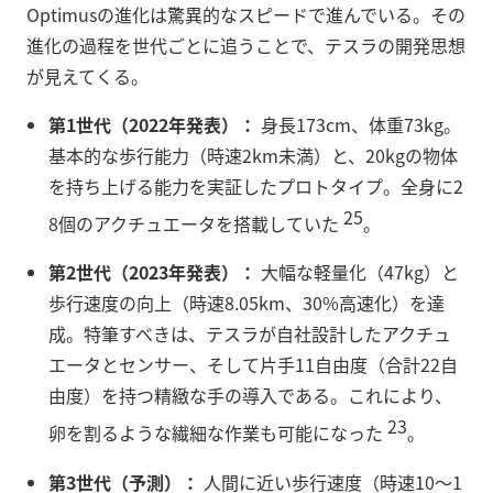
Optimusの進化は驚異的なスピードで進んでいる。その
進化の過程を世代ごとに追うことで、テスラの開発思想
が見えてくる。
第1世代（2022年発表）：
身長173cm、体重73kg。
基本的な歩行能力（時速2km未満）と、20kgの物体
を持ち上げる能力を実証したプロトタイプ。全身に2
25
8個のアクチュエータを搭載していた
。
第2世代（2023年発表）：
大幅な軽量化（47kg）と
歩行速度の向上（時速8.05km、30%高速化）を達
成。特筆すべきは、テスラが自社設計したアクチュ
エータとセンサー、そして片手11自由度（合計22自
由度）を持つ精緻な手の導入である。これにより、
23
卵を割るような繊細な作業も可能になった
。
第3世代（予測）：
人間に近い歩行速度（時速10〜1