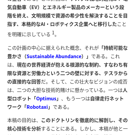
気自動車（EV）とエネルギー製品のメーカーという段
階を終え、文明規模で資源の希少性を解決することを目
指す、本格的なAI・ロボティクス企業へと移行した
こと
1
を明確に示している
。
この計画の中心に据えられた概念、それが
「持続可能な
豊かさ（
Sustainable Abundance
）」
である。これ
は、
現在の世界経済が抱える根源的な制約、すなわち有
限な資源と労働力という二つの壁に対する、テスラから
の直接的な回答
だ。そして、この壮大なビジョンの成否
は、二つの大胆な技術的賭けに懸かっている。一つは
人
型ロボット「
Optimus
」
、もう一つは
自律走行ネット
ワーク「
Robotaxi
」
である。
本稿の目的は、
このドクトリンを徹底的に解剖し、その
核心技術を分析
することにある。しかし、本稿が他と一