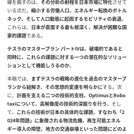
線を画すのは、
その分析の射程を日本市場に特化
させて
いる点だ。
縮小する労働人口、エネルギー転換のボトル
ネック、そして人口動態に起因するモビリティの衰退
。
これらは、
日本が直面する最も根深く、解決が困難な国
家的課題
である。
テスラのマスタープラン パートIVは、破壊的であると
同時に、これらの課題に対する一つの潜在的なソリュー
ションとして機能しうるのか
。
本稿では、
まずテスラの戦略の進化を過去のマスタープ
ランから紐解き、その思想的変遷を明らかに
する。次
に、
計画を支える二つの技術的支柱、OptimusとRobo
taxiについて、高解像度の技術的深掘りを行う
。そし
て、
これらの技術が日本の具体的な課題、すなわち「2
024年問題」に象徴される物流危機、再生可能エネル
ギー導入の障壁、地方の交通崩壊といった問題にどのよ