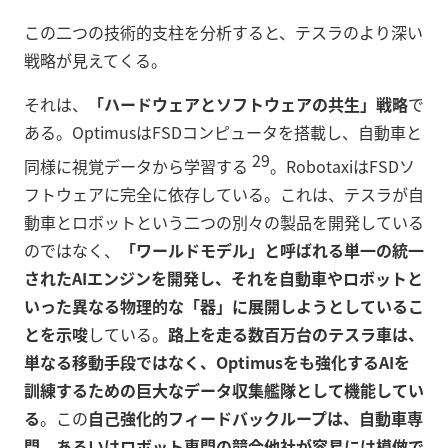
この二つの技術的支柱を分析すると、テスラのより深い
戦略が見えてくる。
それは、
「ハードウェアとソフトウェアの共生」戦略
で
ある。OptimusはFSDコンピュータを搭載し、自動車と
29
同様に視覚データから学習する
。RobotaxiはFSDソ
フトウェアに完全に依存している。これは、テスラが自
動車とロボットという二つの別々の製品を開発している
のではなく、
「ワールドモデル」と呼ばれる単一の統一
されたAIエンジンを開発し、それを自動車やロボットと
いった異なる物理的な「器」に展開しようとしているこ
とを示唆
している。
路上を走る数百万台のテスラ車は、
単なる移動手段ではなく、Optimusをも強化するAIを
訓練するための巨大なデータ収集艦隊として機能してい
る
。この
自己強化的フィードバックループは、自動車専
門、あるいはロボット専門の競合他社が容易には模倣で