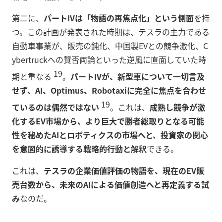
第二に、
パートIVは「物語の再焦点化」という側面
を持
つ。この計画が発表された時期は、テスラの主力である
自動車事業が、販売の鈍化、中国製EVとの競争激化、C
ybertruckへの賛否両論といった逆風に直面していた時
19
期と重なる
。
パートIVが、新型車について一切言及
せず、AI、Optimus、Robotaxiに完全に焦点を合わせ
19
ているのは偶然ではない
。これは、
成熟し競争が激
化するEV市場から、より巨大で勝者総取りとなる可能
性を秘めたAIとロボティクスの市場へと、投資家の関心
を意図的に誘導する戦略的行動と解釈
できる。
これは、
テスラの企業価値評価の物語を、現在のEV販
売台数から、未来のAIによる価値創造へと再定義する試
み
なのだ。