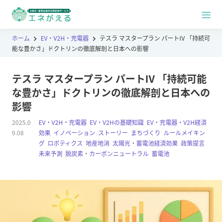
ホーム
EV・V2H・充電器
テスラ マスタープラン パートIV 「持続可
能な豊かさ」ドクトリンの徹底解剖と日本への影響
テスラ マスタープラン パートIV 「持続可能
な豊かさ」ドクトリンの徹底解剖と日本への
影響
2025.0
EV・V2H・充電器
,
EV・V2Hの基礎知識
,
EV・充電器・V2H経済
9.08
効果
,
イノベーション
,
ストーリー
,
まちづくり
,
ルールメイキン
グ
,
ロボティクス
,
地産地消
,
太陽光・蓄電池経済効果
,
政策提言
,
未来予測
,
脱炭素・カーボンニュートラル
,
蓄電池