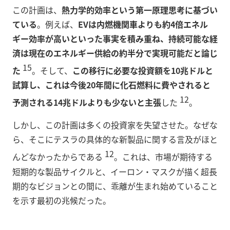
この計画は、
熱力学的効率という第一原理思考に基づい
ている
。例えば、
EVは内燃機関車よりも約4倍エネル
ギー効率が高いといった事実を積み重ね、持続可能な経
済は現在のエネルギー供給の約半分で実現可能だと論じ
15
た
。そして、
この移行に必要な投資額を10兆ドルと
試算し、これは今後20年間に化石燃料に費やされると
12
予測される14兆ドルよりも少ないと主張
した
。
しかし、この計画は多くの投資家を失望させた。なぜな
ら、そこにテスラの具体的な新製品に関する言及がほと
12
んどなかったからである
。これは、市場が期待する
短期的な製品サイクルと、イーロン・マスクが描く超長
期的なビジョンとの間に、乖離が生まれ始めていること
を示す最初の兆候だった。