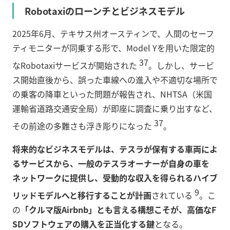
Robotaxiのローンチとビジネスモデル
2025年6月、テキサス州オースティンで、人間のセーフ
ティモニターが同乗する形で、Model Yを用いた限定的
37
なRobotaxiサービスが開始された
。しかし、サービ
ス開始直後から、誤った車線への進入や不適切な場所で
の乗客の降車といった問題が報告され、NHTSA（米国
運輸省道路交通安全局）が即座に調査に乗り出すなど、
37
その前途の多難さも浮き彫りになった
。
将来的なビジネスモデルは、テスラが保有する車両によ
るサービスから、一般のテスラオーナーが自身の車を
ネットワークに提供し、受動的な収入を得られるハイブ
9
リッドモデルへと移行することが計画
されている
。こ
の
「クルマ版Airbnb」とも言える構想こそが、高価なF
SDソフトウェアの購入を正当化する鍵
となる。