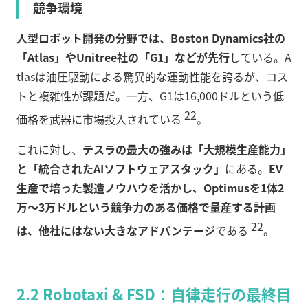
競争環境
人型ロボット開発の分野では、Boston Dynamics社の
「Atlas」やUnitree社の「G1」などが先行
している。A
tlasは油圧駆動による驚異的な運動性能を誇るが、コス
トと複雑性が課題だ。一方、G1は16,000ドルという低
22
価格を武器に市場投入されている
。
これに対し、
テスラの最大の強みは「大規模生産能力」
と「統合されたAIソフトウェアスタック」
にある。
EV
生産で培った製造ノウハウを活かし、Optimusを1体2
万〜3万ドルという競争力のある価格で量産する計画
22
は、他社にはない大きなアドバンテージ
である
。
2.2 Robotaxi & FSD：自律走行の最終目