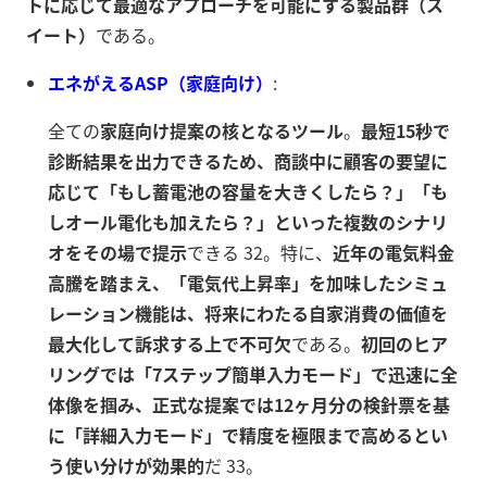
トに応じて最適なアプローチを可能にする製品群（ス
イート）
である。
エネがえるASP（家庭向け）
:
全ての
家庭向け提案の核となるツール
。
最短15秒で
診断結果を出力できるため、商談中に顧客の要望に
応じて「もし蓄電池の容量を大きくしたら？」「も
しオール電化も加えたら？」といった複数のシナリ
オをその場で提示
できる 32。特に、
近年の電気料金
高騰を踏まえ、「電気代上昇率」を加味したシミュ
レーション機能は、将来にわたる自家消費の価値を
最大化して訴求する上で不可欠
である。
初回のヒア
リングでは「7ステップ簡単入力モード」で迅速に全
体像を掴み、正式な提案では12ヶ月分の検針票を基
に「詳細入力モード」で精度を極限まで高めるとい
う使い分けが効果的
だ 33。