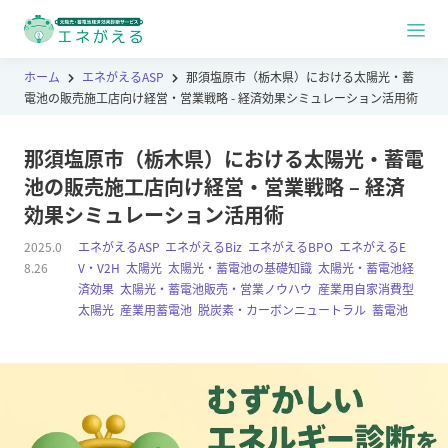
ホーム
エネがえるASP
那須塩原市（栃木県）における太陽光・蓄
電池の販売施工店向け経営・営業戦略 - 経済効果シミュレーション活用術
那須塩原市（栃木県）における太陽光・蓄電
池の販売施工店向け経営・営業戦略 – 経済
効果シミュレーション活用術
2025.0
エネがえるASP
,
エネがえるBiz
,
エネがえるBPO
,
エネがえるE
8.26
V・V2H
,
太陽光
,
太陽光・蓄電池の基礎知識
,
太陽光・蓄電池経
済効果
,
太陽光・蓄電池販売・営業ノウハウ
,
産業用自家消費型
太陽光
,
産業用蓄電池
,
脱炭素・カーボンニュートラル
,
蓄電池