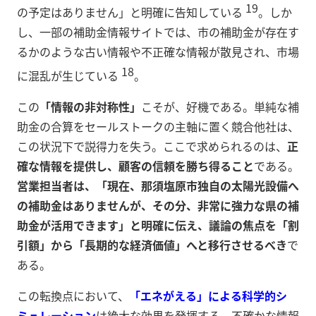
19
の予定はありません」と明確に告知している
。しか
し、一部の補助金情報サイトでは、市の補助金が存在す
るかのような古い情報や不正確な情報が散見され、市場
18
に混乱が生じている
。
この
「情報の非対称性」
こそが、好機である。単純な補
助金の合算をセールストークの主軸に置く競合他社は、
この状況下で説得力を失う。ここで求められるのは、
正
確な情報を提供し、顧客の信頼を勝ち得ること
である。
営業担当者は、「現在、那須塩原市独自の太陽光設備へ
の補助金はありませんが、その分、非常に強力な県の補
助金が活用できます」と明確に伝え、議論の焦点を「割
引額」から「長期的な経済価値」へと移行させるべき
で
ある。
この転換点において、
「エネがえる」による科学的シ
ミュレーション
は絶大な効果を発揮する。不確かな情報