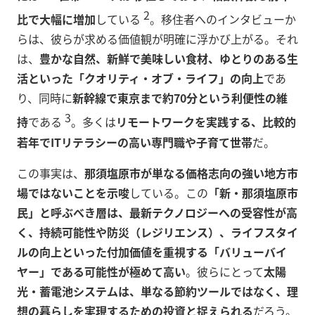
2
比で大幅に増加
している
。移住者へのインタビューか
らは、彼らが求める価値観が明確に浮かび上がる。それ
は、
豊かな自然、新鮮で美味しい食材、ゆとりのある生
活といった「クオリティ・オブ・ライフ」の向上
であ
り、同時に
新幹線で東京まで約70分という利便性の維
3
持
である
。多くは
リモートワークを実践する、比較的
若年でITリテラシーの高い専門職や子育て世帯
だ。
この事実は、
那須塩原市が単なる価格志向の強い地方市
場ではないことを示唆
している。この
「新・那須塩原市
民」と呼ぶべき層は、最新テクノロジーへの受容性が高
く、持続可能性や防災（レジリエンス）、ライフスタイ
ルの向上といった付加価値を重視する「バリューバイ
ヤー」である可能性が極めて高い
。彼らにとって
太陽
光・蓄電池システムは、単なる節約ツールではなく、理
想の暮らしを実現するための投資と捉えられる
だろう。