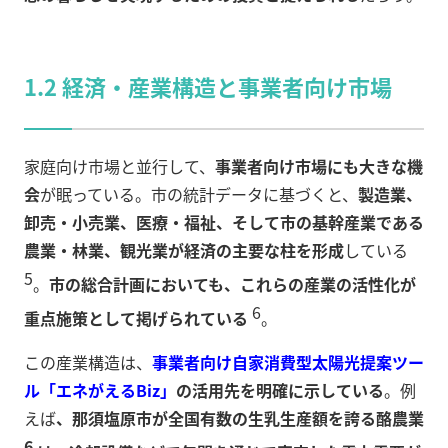
1.2 経済・産業構造と事業者向け市場
家庭向け市場と並行して、
事業者向け市場にも大きな機
会
が眠っている。市の統計データに基づくと、
製造業、
卸売・小売業、医療・福祉、そして市の基幹産業である
農業・林業、観光業が経済の主要な柱を形成
している
5
。
市の総合計画においても、これらの産業の活性化が
6
重点施策として掲げられている
。
この産業構造は、
事業者向け自家消費型太陽光提案ツー
ル「エネがえるBiz」
の活用先を明確に示している
。例
えば
、那須塩原市が全国有数の生乳生産額を誇る酪農業
6