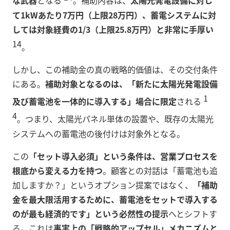
な武器
となる
。補助内容は、
太陽光発電設備に対し
て1kWあたり7万円（上限28万円）、蓄電システムに対
しては対象経費の1/3（上限25.8万円）と非常に手厚い
14
。
しかし、この補助金の真の戦略的価値は、その交付条件
にある。
補助対象となるのは、「新たに太陽光発電設備
1
及び蓄電池を一体的に導入する」場合に限定
される
4
。つまり、太陽光パネル単体の設置や、既存の太陽光
システムへの蓄電池の後付けは対象外となる。
この
「セット導入必須」という条件は、営業プロセスを
根底から変える力を持つ
。顧客との対話は「蓄電池も追
加しますか？」というオプション提案ではなく、
「補助
金を最大限活用するために、蓄電池をセットで導入する
のが最も経済的です」という必然性の提示
へとシフトす
る。これは
事実上の「戦略的アップセル」メカニズムと