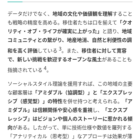
データだけでなく、
地域の文化や価値観を理解
すること
も戦略の精度を高める。移住者たちは口を揃えて
「クオ
リティ・オブ・ライフが確実に上がった」
と語り、
地域
コミュニティとの繋がり、地産地消、自然と利便性の調
3
和を高く評価
している
。また、
移住者に対して寛容
で、新しい挑戦を歓迎するオープンな風土
があることも
4
指摘されている
。
ソーシャルスタイル理論を援用すれば、この地域の主要
な顧客層は
「アミダブル（協調型）」と「エクスプレッ
シブ（感覚型）」の特性
を併せ持つと考えられる。
「ア
ミダブル」は信頼関係や安心感を重視
し、
「エクスプ
レッシブ」はビジョンや個人のストーリーに惹かれる傾
向
がある。したがって、単に技術仕様や数値を羅列する
「アナリティカル（思考型）」なアプローチは効果が薄