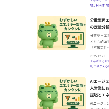
地方自治体, 
分散型再
の定量分
分散型再エ
と社会的厚生
「不確実性
2025.12.21
エネがえるAPI
G, エネがえる
AIエージ
人営業における「
提唱とエ
AIエージェ