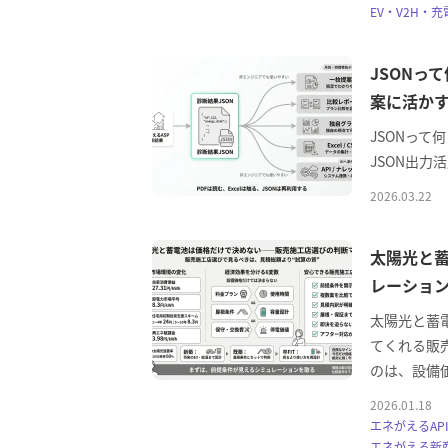
EV・V2H・充
JSONっ
案に活かす
JSONって
JSON出力
2026.03.22
太陽光と
レーショ
太陽光と蓄
てくれる販
のは、設備
2026.01.18
エネがえるAPI
エネがえる新