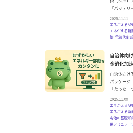
術（SOH）
「バッテリ
2025.11.11
エネがえるAPI
エネがえる新商
御, 電気代削減
自治体向
金消化加
自治体向け
パッケージ
「たった一
2025.11.09
エネがえるAPI
エネがえる新商品
電池の基礎知識
果シミュレー