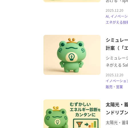
おける「Spec-D
2025.12.20
AI, イノベーシ
エネがえる技術
シミュレ
計案（「エネが
シミュレー
ネがえる Sal
2025.12.20
イノベーション,
販売・営業
太陽光・蓄
ンドリブ
太陽光・蓄