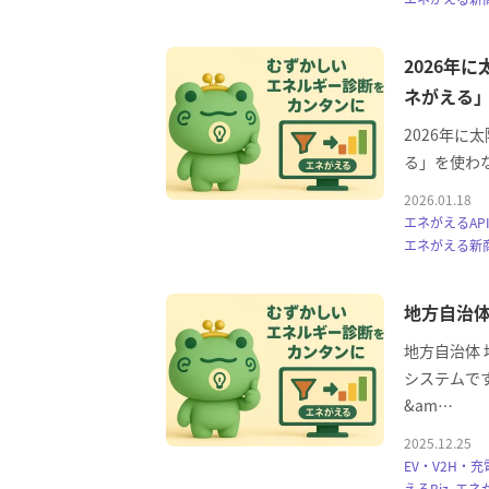
2026年
ネがえる
2026年
る」を使わ
2026.01.18
エネがえるAPI
エネがえる新
地方自治体
地方自治体
システムで
&am…
2025.12.25
EV・V2H・充
えるBiz, エ