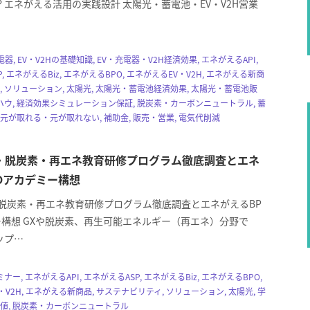
エネがえる活用の実践設計 太陽光・蓄電池・EV・V2H営業
電器, EV・V2Hの基礎知識, EV・充電器・V2H経済効果, エネがえるAPI,
, エネがえるBiz, エネがえるBPO, エネがえるEV・V2H, エネがえる新商
ー, ソリューション, 太陽光, 太陽光・蓄電池経済効果, 太陽光・蓄電池販
ウ, 経済効果シミュレーション保証, 脱炭素・カーボンニュートラル, 蓄
は元が取れる・元が取れない, 補助金, 販売・営業, 電気代削減
X・脱炭素・再エネ教育研修プログラム徹底調査とエネ
Oアカデミー構想
・脱炭素・再エネ教育研修プログラム徹底調査とエネがえるBP
ー構想 GXや脱炭素、再生可能エネルギー（再エネ）分野で
ップ…
ー, エネがえるAPI, エネがえるASP, エネがえるBiz, エネがえるBPO,
V2H, エネがえる新商品, サステナビリティ, ソリューション, 太陽光, 学
価値, 脱炭素・カーボンニュートラル