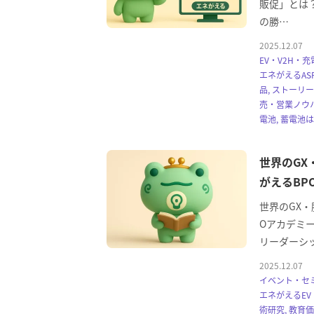
販促」とは？
の勝…
2025.12.07
EV・V2H・充
エネがえるASP
品, ストーリ
売・営業ノウハ
電池, 蓄電池
世界のG
がえるBP
世界のGX
Oアカデミ
リーダーシ
2025.12.07
イベント・セミナ
エネがえるEV・
術研究, 教育