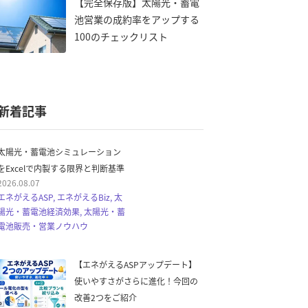
【完全保存版】太陽光・蓄電
池営業の成約率をアップする
100のチェックリスト
新着記事
太陽光・蓄電池シミュレーション
をExcelで内製する限界と判断基準
2026.08.07
エネがえるASP, エネがえるBiz, 太
陽光・蓄電池経済効果, 太陽光・蓄
電池販売・営業ノウハウ
【エネがえるASPアップデート】
使いやすさがさらに進化！今回の
改善2つをご紹介