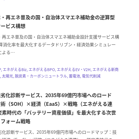
素・再エネ普及の国・自治体スマエネ補助金の逆算型
サービス構想
・再エネ普及の国・自治体スマエネ補助金設計支援サービス構
予算消化率を最大化するデータドリブン・経済効果シミュレー
による…
, エネがえるBiz, エネがえるBPO, エネがえるEV・V2H, エネがえる新商
体, 太陽光, 脱炭素・カーボンニュートラル, 蓄電池, 電気代削減
劣化診断サービス、2035年69億円市場へのロード
術（SOH）×経済（EaaS）×戦略（エネがえる連
炭素時代の「バッテリー資産価値」を最大化する次世
トフォーム戦略
化診断サービス、2035年69億円市場へのロードマップ：技