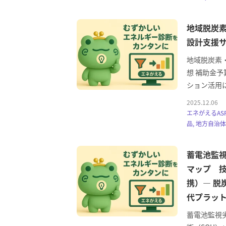
地域脱炭
設計支援
地域脱炭素
想 補助金
ション活用
2025.12.06
エネがえるASP
品, 地方自治
蓄電池監視
マップ 技
携）— 脱
代プラッ
蓄電池監視劣