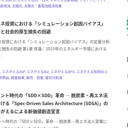
地産地消, 太陽光, 太陽光・蓄電池経済効果
エネ投資における「シミュレーション起因バイアス」
析と社会的厚生損失の回避
ネ投資における「シミュレーション起因バイアス」の定量分析
損失の回避 第1章 序論：2025年のエネルギー市場における
…
, エネがえるASP, エネがえるBiz, エネがえるBPO, エネがえる技術BLO
新商品, 調査結果, 販売・営業, 電気代削減
ェント時代の「SDD×SDD」革命 ― 脱炭素・再エネ法
Spec-Driven Sales Architecture (SDSA)」の
ネがえるによる新価値創造宣言
ント時代の「SDD×SDD」革命 ― 脱炭素・再エネ法人営業に