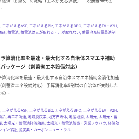
×経済（EaaS）×戦略（エネがえる連携）— 脱炭素時代の
…
, エネがえるASP, エネがえるBiz, エネがえるBPO, エネがえるEV・V2H,
品, 蓄電池, 蓄電池は元が取れる・元が取れない, 蓄電池充放電最適制
け予算消化率を最速・最大化する自治体スマエネ補助
速パッケージ（創蓄省エネ設備対応）
予算消化率を最速・最大化する自治体スマエネ補助金消化加速
（創蓄省エネ設備対応） 予算消化率9割増の自治体が実践した
つの…
, エネがえるASP, エネがえるBiz, エネがえるBPO, エネがえるEV・V2H,
, 再エネ調達, 地域脱炭素, 地方自治体, 地産地消, 太陽光, 太陽光・蓄
, 太陽光・蓄電池経済効果, 太陽光・蓄電池販売・営業ノウハウ, 経済効
ション保証, 脱炭素・カーボンニュートラル