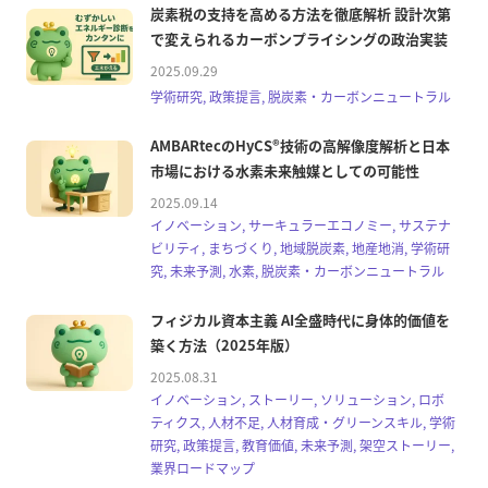
炭素税の支持を高める方法を徹底解析 設計次第
で変えられるカーボンプライシングの政治実装
2025.09.29
学術研究, 政策提言, 脱炭素・カーボンニュートラル
AMBARtecのHyCS®技術の高解像度解析と日本
市場における水素未来触媒としての可能性
2025.09.14
イノベーション, サーキュラーエコノミー, サステナ
ビリティ, まちづくり, 地域脱炭素, 地産地消, 学術研
究, 未来予測, 水素, 脱炭素・カーボンニュートラル
フィジカル資本主義 AI全盛時代に身体的価値を
築く方法（2025年版）
2025.08.31
イノベーション, ストーリー, ソリューション, ロボ
ティクス, 人材不足, 人材育成・グリーンスキル, 学術
研究, 政策提言, 教育価値, 未来予測, 架空ストーリー,
業界ロードマップ