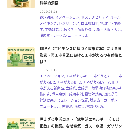
科学的洞察
2025.08.23
BCP対策, イノベーション, サステナビリティ, ルール
メイキング, レジリエンス, 国土強靭化, 地政学・地経
学, 学術研究, 気候変動・気候危機, 気象・天候・天気,
脱炭素・カーボンニュートラル
EBPM（エビデンスに基づく政策立案）による脱
炭素・再エネ普及におけるエネがえるの有効性と
は？
2025.08.18
イノベーション, エネがえるAPI, エネがえるASP, エネ
がえるBiz, エネがえるBPO, エネがえるEV・V2H, エ
ネがえる新商品, 太陽光, 太陽光・蓄電池経済効果, 学
術研究, 導入事例・成功事例, 投資対効果, 政策提言,
経済効果シミュレーション保証, 脱炭素・カーボン
ニュートラル, 蓄電池, 補助金, 電気代削減
見えざる生活コスト「総生活エネルギー（TLE）
指数」の提案。なぜ電気・ガス・水道・ガソリン