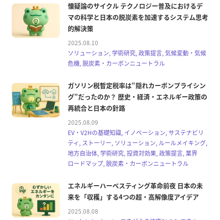
懐疑論のサイクル テクノロジー普及におけるデ
マの科学と日本の脱炭素を加速するシステム思考
的解決策
2025.08.10
ソリューション, 学術研究, 政策提言, 気候変動・気候
危機, 脱炭素・カーボンニュートラル
ガソリン税暫定税率は“隠れカーボンプライシン
グ”だったのか？ 歴史・経済・エネルギー政策の
再統合と日本の針路
2025.08.09
EV・V2Hの基礎知識, イノベーション, サステナビリ
ティ, ストーリー, ソリューション, ルールメイキング,
地方自治体, 学術研究, 投資対効果, 政策提言, 業界
ロードマップ, 脱炭素・カーボンニュートラル
エネルギーハーベスティング革命前夜 日本の未
来を「収穫」する4つの超・高解像度アイデア
2025.08.08