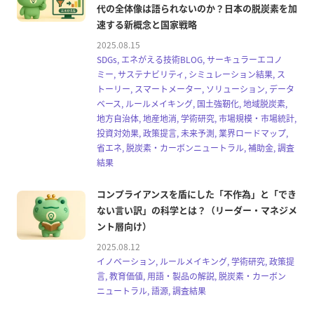
代の全体像は語られないのか？日本の脱炭素を加
速する新概念と国家戦略
2025.08.15
SDGs, エネがえる技術BLOG, サーキュラーエコノ
ミー, サステナビリティ, シミュレーション結果, ス
トーリー, スマートメーター, ソリューション, データ
ベース, ルールメイキング, 国土強靭化, 地域脱炭素,
地方自治体, 地産地消, 学術研究, 市場規模・市場統計,
投資対効果, 政策提言, 未来予測, 業界ロードマップ,
省エネ, 脱炭素・カーボンニュートラル, 補助金, 調査
結果
コンプライアンスを盾にした「不作為」と「でき
ない言い訳」の科学とは？（リーダー・マネジメ
ント層向け）
2025.08.12
イノベーション, ルールメイキング, 学術研究, 政策提
言, 教育価値, 用語・製品の解説, 脱炭素・カーボン
ニュートラル, 語源, 調査結果