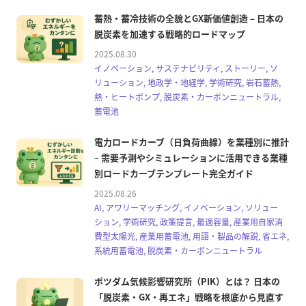
蓄熱・蓄冷技術の全貌とGX新価値創造 – 日本の
脱炭素を加速する戦略的ロードマップ
2025.08.30
イノベーション, サステナビリティ, ストーリー, ソ
リューション, 地政学・地経学, 学術研究, 岩石蓄熱,
熱・ヒートポンプ, 脱炭素・カーボンニュートラル,
蓄電池
電力ロードカーブ（日負荷曲線）を業種別に推計
– 需要予測やシミュレーションに活用できる業種
別ロードカーブテンプレート完全ガイド
2025.08.26
AI, アワリーマッチング, イノベーション, ソリュー
ション, 学術研究, 政策提言, 最適容量, 産業用自家消
費型太陽光, 産業用蓄電池, 用語・製品の解説, 省エネ,
系統用蓄電池, 脱炭素・カーボンニュートラル
ポツダム気候影響研究所（PIK）とは？ 日本の
「脱炭素・GX・再エネ」戦略を根底から見直す