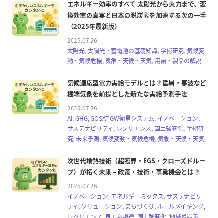
エネルギー効率のすべて 太陽光から火力まで、変
換効率の真実と日本の脱炭素を加速する次の一手
（2025年最新版）
2025.07.26
太陽光, 太陽光・蓄電池の基礎知識, 学術研究, 気候変
動・気候危機, 気象・天候・天気, 用語・製品の解説
気候適応型電力需給モデルとは？猛暑・寒波など
極端気象を前提とした新たな需給予測手法
2025.07.26
AI, GHG, GOSAT-GW衛星システム, イノベーション,
サステナビリティ, レジリエンス, 国土強靭化, 学術研
究, 未来予測, 気候変動・気候危機, 気象・天候・天気
次世代地熱技術（超臨界・EGS・クローズドルー
プ）が拓く未来 – 政策・技術・事業機会とは？
2025.07.26
イノベーション, エネルギーミックス, サステナビリ
ティ, ソリューション, まちづくり, ルールメイキング,
レジリエンス, 再エネ調達, 国土強靭化, 地域脱炭素,