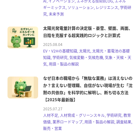
AI, イノベーション, エネがえる技術BLOG, エネル
ギーミックス, ソリューション, レジリエンス, 学術研
究, 未来予測
太陽光発電量計算の決定版 – 豪雪、壁面、両面、
日陰を克服する超実践的ロジックと計算式
2025.08.04
EV・V2Hの基礎知識, 太陽光, 太陽光・蓄電池の基礎
知識, 学術研究, 気候変動・気候危機, 気象・天候・天
気, 用語・製品の解説
なぜ日本の職場から「無駄な業務」は消えないの
か？言えない管理職、自信がない現場が生む「沈
黙の共依存」を科学的に解明し、断ち切る方法
【2025年最新版】
2025.07.27
人材不足, 人材育成・グリーンスキル, 学術研究, 教育
価値, 業界ロードマップ, 用語・製品の解説, 調査結果,
販売・営業