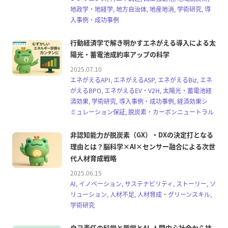
地政学・地経学, 地方自治体, 地産地消, 学術研究, 導
入事例・成功事例
行動経済学で解き明かすエネがえる導入による太
陽光・蓄電池成約率アップの科学
2025.07.10
エネがえるAPI, エネがえるASP, エネがえるBiz, エネ
がえるBPO, エネがえるEV・V2H, 太陽光・蓄電池経
済効果, 学術研究, 導入事例・成功事例, 経済効果シ
ミュレーション保証, 脱炭素・カーボンニュートラル
非認知能力が脱炭素（GX）・DXの決定打となる
理由とは？脳科学×AI×センサー融合による次世
代人材育成戦略
2025.06.15
AI, イノベーション, サステナビリティ, ストーリー, ソ
リューション, 人材不足, 人材育成・グリーンスキル,
学術研究
自己責任の科学と哲学とAI 人間中心社会から技