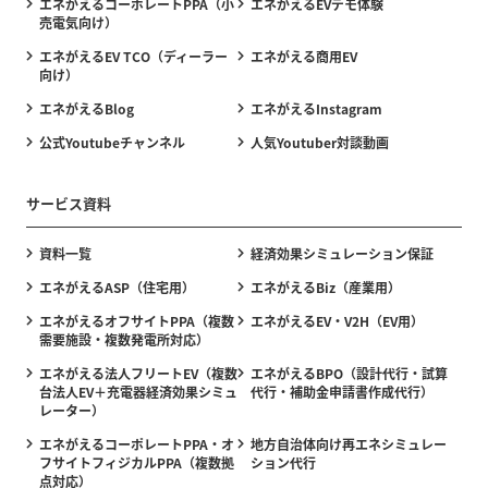
エネがえるコーポレートPPA（小
エネがえるEVデモ体験
売電気向け）
エネがえるEV TCO（ディーラー
エネがえる商用EV
向け）
エネがえるBlog
エネがえるInstagram
公式Youtubeチャンネル
人気Youtuber対談動画
サービス資料
資料一覧
経済効果シミュレーション保証
エネがえるASP（住宅用）
エネがえるBiz（産業用）
エネがえるオフサイトPPA（複数
エネがえるEV・V2H（EV用）
需要施設・複数発電所対応）
エネがえる法人フリートEV（複数
エネがえるBPO（設計代行・試算
台法人EV＋充電器経済効果シミュ
代行・補助金申請書作成代行）
レーター）
エネがえるコーポレートPPA・オ
地方自治体向け再エネシミュレー
フサイトフィジカルPPA（複数拠
ション代行
点対応）