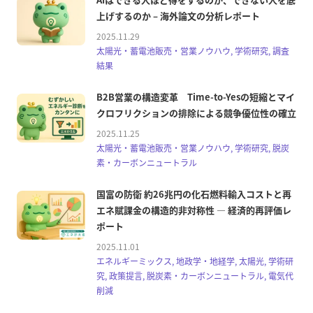
上げするのか – 海外論文の分析レポート
2025.11.29
太陽光・蓄電池販売・営業ノウハウ, 学術研究, 調査
結果
B2B営業の構造変革 Time-to-Yesの短縮とマイ
クロフリクションの排除による競争優位性の確立
2025.11.25
太陽光・蓄電池販売・営業ノウハウ, 学術研究, 脱炭
素・カーボンニュートラル
国富の防衛 約26兆円の化石燃料輸入コストと再
エネ賦課金の構造的非対称性 — 経済的再評価レ
ポート
2025.11.01
エネルギーミックス, 地政学・地経学, 太陽光, 学術研
究, 政策提言, 脱炭素・カーボンニュートラル, 電気代
削減