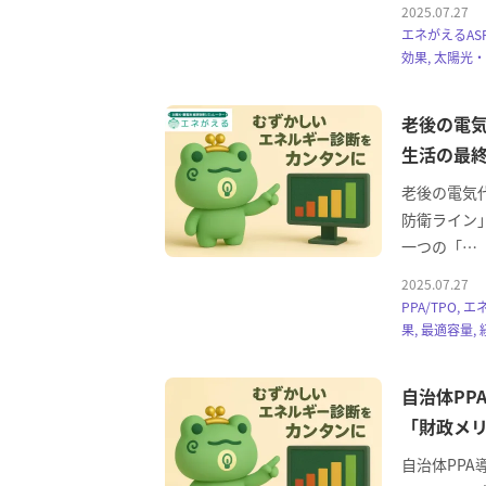
2025.07.27
エネがえるAS
効果, 太陽光
老後の電
生活の最終
老後の電気
防衛ライン」
一つの「…
2025.07.27
PPA/TPO,
果, 最適容量
自治体PP
「財政メ
自治体PP