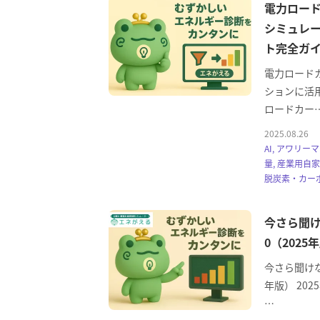
電力ロード
シミュレ
ト完全ガ
電力ロード
ションに活
ロードカー
2025.08.26
AI, アワリー
量, 産業用自
脱炭素・カー
今さら聞け
0（2025
今さら聞けな
年版） 20
…