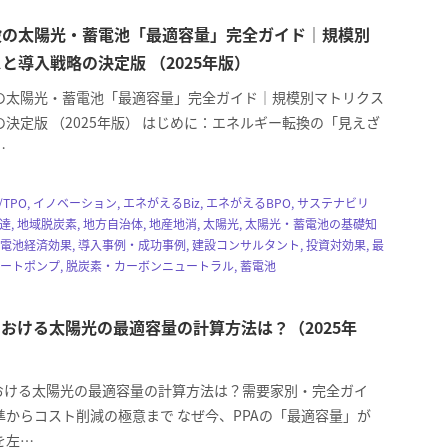
設の太陽光・蓄電池「最適容量」完全ガイド｜規模別
と導入戦略の決定版 （2025年版）
の太陽光・蓄電池「最適容量」完全ガイド｜規模別マトリクス
決定版 （2025年版） はじめに：エネルギー転換の「見えざ
…
PA/TPO, イノベーション, エネがえるBiz, エネがえるBPO, サステナビリ
達, 地域脱炭素, 地方自治体, 地産地消, 太陽光, 太陽光・蓄電池の基礎知
蓄電池経済効果, 導入事例・成功事例, 建設コンサルタント, 投資対効果, 最
ヒートポンプ, 脱炭素・カーボンニュートラル, 蓄電池
における太陽光の最適容量の計算方法は？（2025年
における太陽光の最適容量の計算方法は？需要家別・完全ガイ
準からコスト削減の極意まで なぜ今、PPAの「最適容量」が
を左…