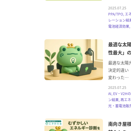
2025.07.25
PPA/TPO, 
レーション結果
電池経済効果,
最適な太
性最大」の
最適な太陽
決定的違い（
変わった…
2025.07.25
AI, EV・V2
ン結果, 再エ
光・蓄電池販売
南向き屋