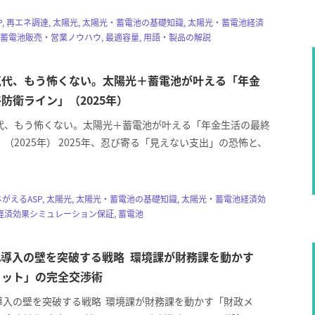
P, 再エネ調達, 太陽光, 太陽光・蓄電池の基礎知識, 太陽光・蓄電池経済
・蓄電池販売・営業ノウハウ, 最適容量, 用語・製品の解説
気代、もう怖くない。太陽光＋蓄電池が叶える「年金
防衛ライン」（2025年）
代、もう怖くない。太陽光＋蓄電池が叶える「年金生活の最終
（2025年） 2025年、忍び寄る「見えない支出」の恐怖と、
 エネがえるASP, 太陽光, 太陽光・蓄電池の基礎知識, 太陽光・蓄電池経済効
, 経済効果シミュレーション保証, 蓄電池
A導入の壁を突破する戦略 環境課が財務課を動かす
リット」の完全交渉術
A導入の壁を突破する戦略 環境課が財務課を動かす「財政メ