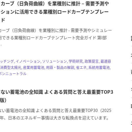
カーブ（日負荷曲線）を業種別に推計 – 需要予測や
ーションに活用できる業種別ロードカーブテンプレー
イド
カーブ（日負荷曲線）を業種別に推計 - 需要予測やシミュレー
用できる業種別ロードカーブテンプレート完全ガイド 第I部
…
マッチング, イノベーション, ソリューション, 学術研究, 政策提言, 最適容
家消費型太陽光, 産業用蓄電池, 用語・製品の解説, 省エネ, 系統用蓄電池,
ボンニュートラル
ない蓄電池の全知識 よくある質問と答え最重要TOP3
年版）
い蓄電池の全知識 よくある質問と答え最重要TOP30（2025
25年、日本のエネルギー事情は大きな転換点を迎えています。