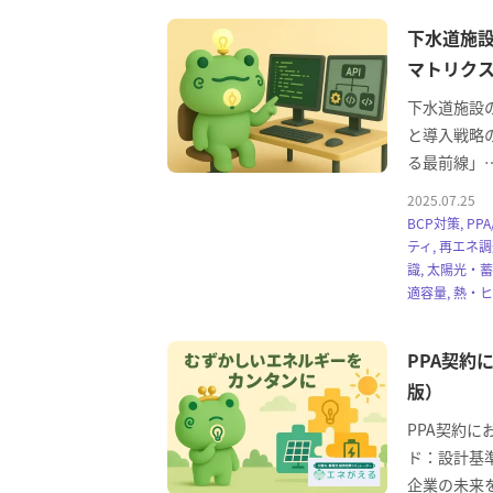
下水道施
マトリクス
下水道施設
と導入戦略の
る最前線」
2025.07.25
BCP対策, P
ティ, 再エネ調
識, 太陽光・
適容量, 熱・
PPA契約
版）
PPA契約
ド：設計基
企業の未来