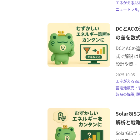
エネがえるASP
ニュートラル,
DCとAC
の差を数
DCとAC
式で解説 は
設計や資…
2025.10.05
エネがえるBi
蓄電池販売・営
製品の解説, 
Solar
解析と戦
SolarG