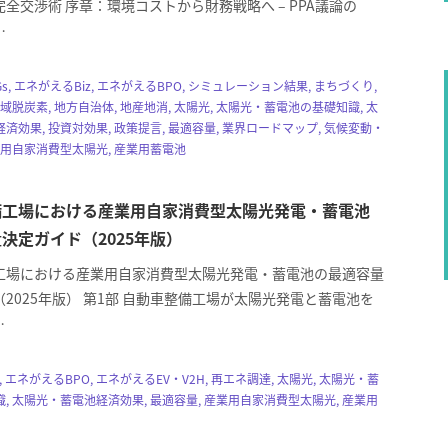
全交渉術 序章：環境コストから財務戦略へ – PPA議論の
…
SDGs, エネがえるBiz, エネがえるBPO, シミュレーション結果, まちづくり,
域脱炭素, 地方自治体, 地産地消, 太陽光, 太陽光・蓄電池の基礎知識, 太
済効果, 投資対効果, 政策提言, 最適容量, 業界ロードマップ, 気候変動・
業用自家消費型太陽光, 産業用蓄電池
備工場における産業用自家消費型太陽光発電・蓄電池
決定ガイド（2025年版）
工場における産業用自家消費型太陽光発電・蓄電池の最適容量
2025年版） 第1部 自動車整備工場が太陽光発電と蓄電池を
…
, エネがえるBPO, エネがえるEV・V2H, 再エネ調達, 太陽光, 太陽光・蓄
, 太陽光・蓄電池経済効果, 最適容量, 産業用自家消費型太陽光, 産業用