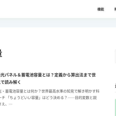
機能
量
陽光パネル＆蓄電池容量とは？定義から算出法まで世
見で読み解く
光・蓄電池容量とは何か？世界最高水準の知見で解き明かす科
ーチ 「ちょうどいい容量」はどう決める？――目的変数と説
さえ、…