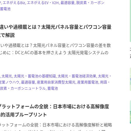
, エネがえるBiz, エネがえるEV・V2H, 最適容量, 脱炭素・カーボン
 蓄電池
の違いや過積載とは？太陽光パネル容量とパワコン容量
式で解説
の違いや過積載とは？太陽光パネル容量とパワコン容量の差を数
じめに：DCとACの基本を押さえよう 太陽光発電システムの
z, 太陽光, 太陽光・蓄電池の基礎知識, 太陽光・蓄電池経済効果, 太陽光・
業ノウハウ, 最適容量, 産業用自家消費型太陽光, 産業用蓄電池, 用語・
脱炭素・カーボンニュートラル, 蓄電池
GISプラットフォームの全貌：日本市場における高解像度
略的活用ブループリント
ISプラットフォームの全貌：日本市場における高解像度解析と戦略