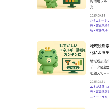
的活用ブルー
光…
2025.09.14
シミュレーショ
光・蓄電池経済
動・気候危機,
地域脱炭素
化による
地域脱炭素
データ駆動
を超えて – 
2025.08.31
エネがえるAS
光・蓄電池販売
ニュートラル, 