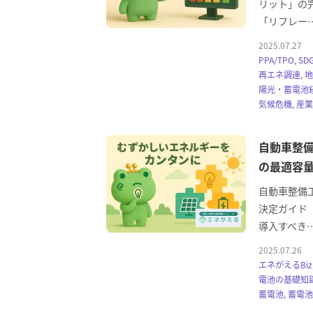
リット」の完
「リフレー
2025.07.27
PPA/TPO, 
再エネ調達, 地
陽光・蓄電池経
気候危機, 産
自動車整
の最適容量
自動車整備
決定ガイド（
導入すべき
2025.07.26
エネがえるBiz
電池の基礎知識
蓄電池, 蓄電池