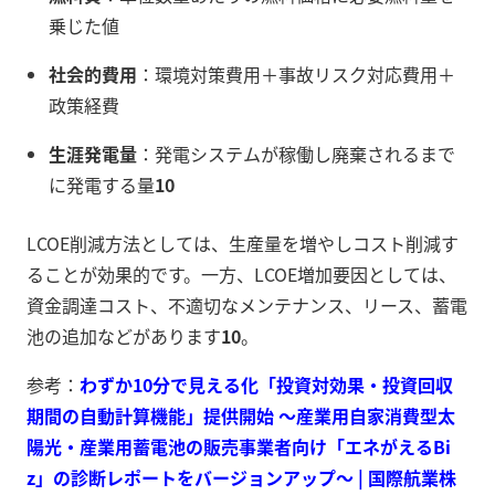
乗じた値
社会的費用
：環境対策費用＋事故リスク対応費用＋
政策経費
生涯発電量
：発電システムが稼働し廃棄されるまで
に発電する量
10
LCOE削減方法としては、生産量を増やしコスト削減す
ることが効果的です。一方、LCOE増加要因としては、
資金調達コスト、不適切なメンテナンス、リース、蓄電
池の追加などがあります
10
。
参考：
わずか10分で見える化「投資対効果・投資回収
期間の自動計算機能」提供開始 ～産業用自家消費型太
陽光・産業用蓄電池の販売事業者向け「エネがえるBi
z」の診断レポートをバージョンアップ～ | 国際航業株