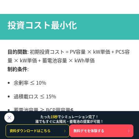
投資コスト最小化
目的関数
: 初期投資コスト = PV容量 × kW単価 + PCS容
量 × kW単価 + 蓄電池容量 × kWh単価
制約条件
:
余剰率 ≤ 10%
過積載ロス ≤ 15%
蓄電池容量 ≥ BCP用容量
6
たった
15秒
でシミュレーション完了！
誰でもすぐに太陽光・蓄電池の提案が可能！
資料ダウンロードはこちら
無料デモを体験する