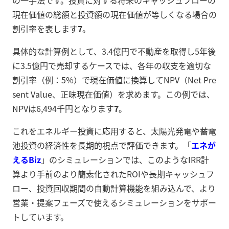
の一手法です。投資に対する将来のキャッシュフローの
現在価値の総額と投資額の現在価値が等しくなる場合の
割引率を表します
7
。
具体的な計算例として、3.4億円で不動産を取得し5年後
に3.5億円で売却するケースでは、各年の収支を適切な
割引率（例：5%）で現在価値に換算してNPV（Net Pre
sent Value、正味現在価値）を求めます。この例では、
NPVは6,494千円となります
7
。
これをエネルギー投資に応用すると、太陽光発電や蓄電
池投資の経済性を長期的視点で評価できます。「
エネが
えるBiz
」のシミュレーションでは、このようなIRR計
算より手前のより簡素化されたROIや長期キャッシュフ
ロー、投資回収期間の自動計算機能を組み込んで、より
営業・提案フェーズで使えるシミュレーションをサポー
トしています。