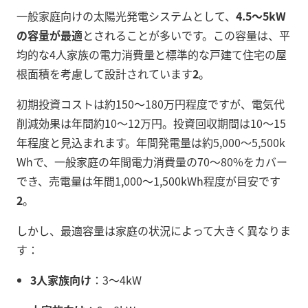
一般家庭向けの太陽光発電システムとして、
4.5～5kW
の容量が最適
とされることが多いです。この容量は、平
均的な4人家族の電力消費量と標準的な戸建て住宅の屋
根面積を考慮して設計されています
2
。
初期投資コストは約150～180万円程度ですが、電気代
削減効果は年間約10～12万円。投資回収期間は10～15
年程度と見込まれます。年間発電量は約5,000～5,500k
Whで、一般家庭の年間電力消費量の70～80%をカバー
でき、売電量は年間1,000～1,500kWh程度が目安です
2
。
しかし、最適容量は家庭の状況によって大きく異なりま
す：
3人家族向け
：3～4kW