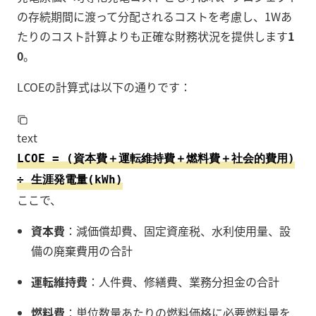
の存続期間に渡って分配されるコストを考慮し、1Wあ
たりのコスト計算よりも正確な財務状況を提供します
1
0
。
LCOEの計算式は以下の通りです：
text
LCOE = (資本費＋運転維持費＋燃料費＋社会的費用)
÷ 生涯発電量(kWh)
ここで、
資本費
：減価償却費、固定資産税、水利使用量、設
備の廃棄費用の合計
運転維持費
：人件費、修繕費、業務分担金の合計
燃料費
：単位数量あたりの燃料価格に必要燃料量を