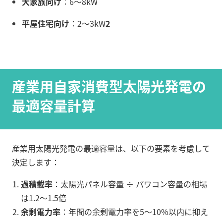
大家族向け
：6～8kW
平屋住宅向け
：2～3kW
2
産業用自家消費型太陽光発電の
最適容量計算
産業用太陽光発電の最適容量は、以下の要素を考慮して
決定します：
過積載率
：太陽光パネル容量 ÷ パワコン容量の相場
は1.2～1.5倍
余剰電力率
：年間の余剰電力率を5～10%以内に抑え