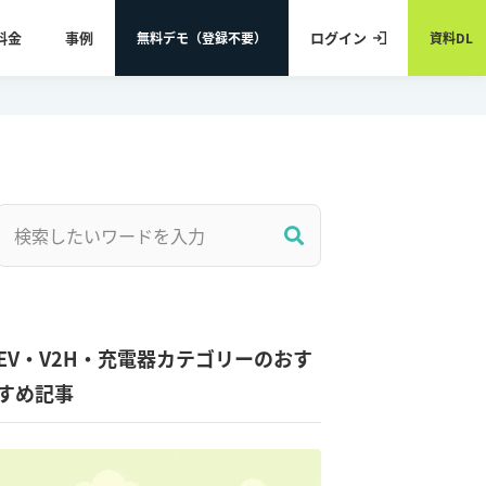
料金
事例
ログイン
無料デモ（登録不要）
資料DL
EV・V2H・充電器カテゴリーのおす
すめ記事