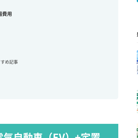
場費用
すすめ記事
電気自動車（EV）+定置