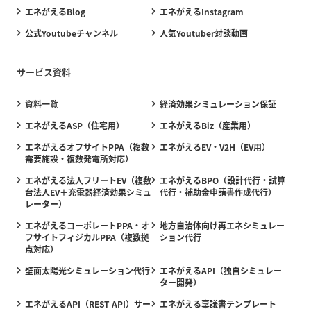
エネがえるBlog
エネがえるInstagram
公式Youtubeチャンネル
人気Youtuber対談動画
サービス資料
資料一覧
経済効果シミュレーション保証
エネがえるASP（住宅用）
エネがえるBiz（産業用）
エネがえるオフサイトPPA（複数
エネがえるEV・V2H（EV用）
需要施設・複数発電所対応）
エネがえる法人フリートEV（複数
エネがえるBPO（設計代行・試算
台法人EV＋充電器経済効果シミュ
代行・補助金申請書作成代行）
レーター）
エネがえるコーポレートPPA・オ
地方自治体向け再エネシミュレー
フサイトフィジカルPPA（複数拠
ション代行
点対応）
壁面太陽光シミュレーション代行
エネがえるAPI（独自シミュレー
ター開発）
エネがえるAPI（REST API）サー
エネがえる稟議書テンプレート