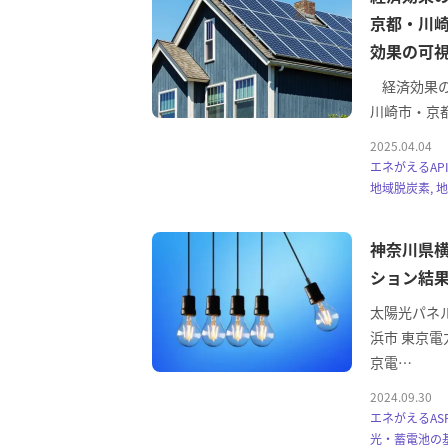
京都・川
効果の可
経済効果の
川崎市・京
2025.04.04
エネがえるAPI
地域脱炭素, 地
神奈川県
ション結果
太陽光パネ
浜市 東京電
京電…
2024.09.30
エネがえるASP
光・蓄電池の基