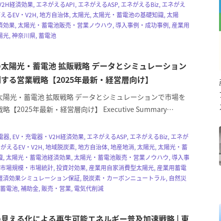
2H経済効果, エネがえるAPI, エネがえるASP, エネがえるBiz, エネがえ
がえるEV・V2H, 地方自治体, 太陽光, 太陽光・蓄電池の基礎知識, 太陽
効果, 太陽光・蓄電池販売・営業ノウハウ, 導入事例・成功事例, 産業用
光, 神奈川県, 蓄電池
太陽光・蓄電池 拡販戦略 データとシミュレーション
する営業戦略【2025年最新・経営層向け】
太陽光・蓄電池 拡販戦略 データとシミュレーションで市場を
【2025年最新・経営層向け】 Executive Summary…
電器, EV・充電器・V2H経済効果, エネがえるASP, エネがえるBiz, エネが
ネがえるEV・V2H, 地域脱炭素, 地方自治体, 地産地消, 太陽光, 太陽光・蓄
, 太陽光・蓄電池経済効果, 太陽光・蓄電池販売・営業ノウハウ, 導入事
 市場規模・市場統計, 投資対効果, 産業用自家消費型太陽光, 産業用蓄電
, 経済効果シミュレーション保証, 脱炭素・カーボンニュートラル, 自然災
蓄電池, 補助金, 販売・営業, 電気代削減
見える化による再生可能エネルギー普及加速戦略 | 東