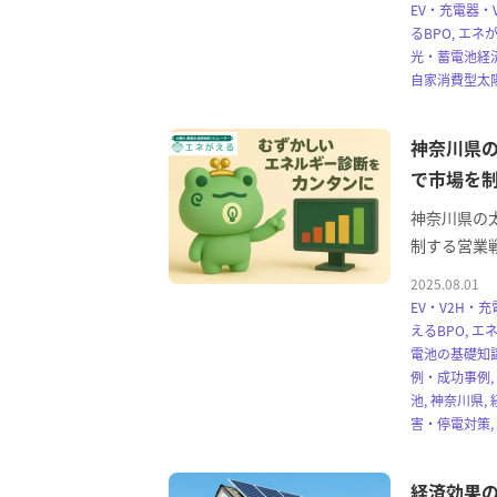
EV・充電器・V
るBPO, エネ
光・蓄電池経済
自家消費型太陽
神奈川県の
で市場を制
神奈川県の
制する営業戦略
2025.08.01
EV・V2H・充
えるBPO, エ
電池の基礎知識
例・成功事例,
池, 神奈川県
害・停電対策, 
経済効果の