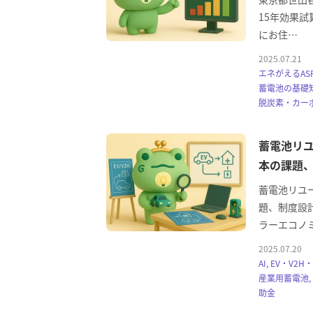
15年効果試
にお住…
2025.07.21
エネがえるASP
蓄電池の基礎知
脱炭素・カーボ
蓄電池リユ
本の課題
蓄電池リユー
題、制度設
ラーエコノ
2025.07.20
AI, EV・V
産業用蓄電池,
助金