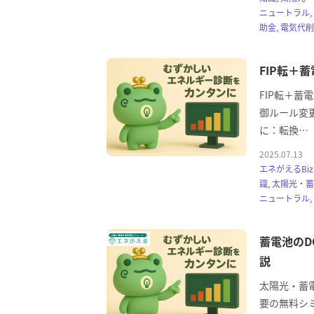
ニュートラル,
助金, 電気代
FIP転＋
FIP転＋蓄
御ルール変
に：転換…
2025.07.13
エネがえるBi
識, 太陽光・
ニュートラル,
蓄電池のD
説
太陽光・蓄
要の無料シミ