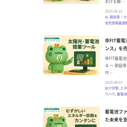
おける裁…
2025.08.10
AI, 脱炭素
池充放電最適
卒FIT蓄
ンス」を売
卒FIT蓄電
る ー 家庭
代…
2025.08.07
BCP対策, 
ウハウ, 蓄電
蓄電池ファ
た未来を