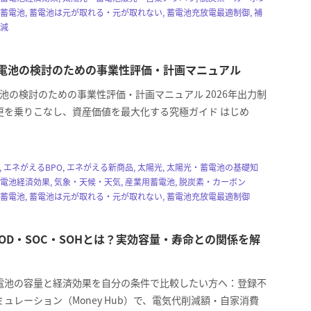
 蓄電池, 蓄電池は元が取れる・元が取れない, 蓄電池充放電最適制御, 補
削減
蓄電池の検討のための事業性評価・計画マニュアル
電池の検討のための事業性評価・計画マニュアル 2026年出力制
更を乗りこなし、資産価値を最大化する究極ガイド はじめ
z, エネがえるBPO, エネがえる新商品, 太陽光, 太陽光・蓄電池の基礎知
蓄電池経済効果, 気象・天候・天気, 産業用蓄電池, 脱炭素・カーボン
 蓄電池, 蓄電池は元が取れる・元が取れない, 蓄電池充放電最適制御
OD・SOC・SOHとは？実効容量・寿命との関係を解
電池の容量と経済効果を自分の条件で比較したい方へ：登録不
ュレーション（Money Hub）で、電気代削減額・自家消費