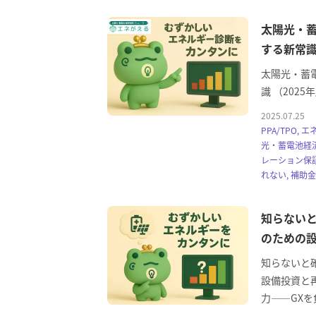
太陽光・蓄
する新常識
太陽光・蓄
識 （2025
2025.07.25
PPA/TPO,
光・蓄電池経済
レーション保証
れない, 補助
知らないと
のための
知らないと
設備投資と
力——GXを