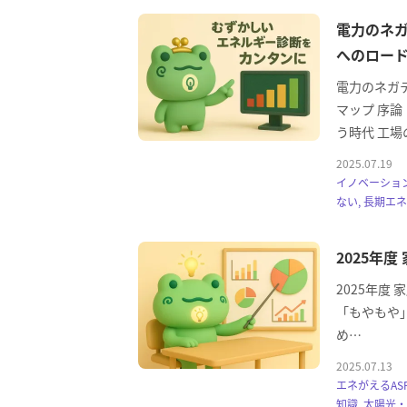
電力のネ
へのロー
電力のネガ
マップ 序
う時代 工場
2025.07.19
イノベーション
ない, 長期エ
2025年
2025年度
「もやもや
め…
2025.07.13
エネがえるASP
知識, 太陽光