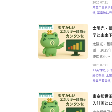
2025.07.21
産業用自家消費
池, 蓄電池は
太陽光・蓄
学と未来
太陽光・蓄
測」 202
脱炭素化…
2025.07.21
PPA/TPO
経済効果, 太
産業用蓄電池,
東京都世
入計画と1
東京都世田