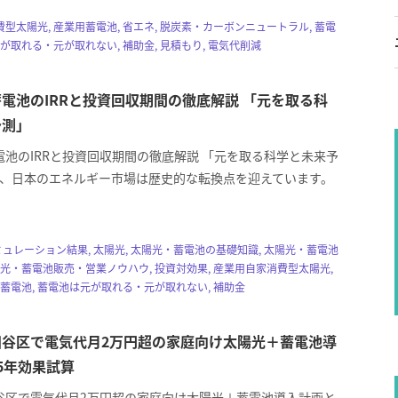
型太陽光, 産業用蓄電池, 省エネ, 脱炭素・カーボンニュートラル, 蓄電
元が取れる・元が取れない, 補助金, 見積もり, 電気代削減
電池のIRRと投資回収期間の徹底解説 「元を取る科
予測」
電池のIRRと投資回収期間の徹底解説 「元を取る科学と未来予
5年、日本のエネルギー市場は歴史的な転換点を迎えています。
, シミュレーション結果, 太陽光, 太陽光・蓄電池の基礎知識, 太陽光・蓄電池
陽光・蓄電池販売・営業ノウハウ, 投資対効果, 産業用自家消費型太陽光,
 蓄電池, 蓄電池は元が取れる・元が取れない, 補助金
田谷区で電気代月2万円超の家庭向け太陽光＋蓄電池導
5年効果試算
谷区で電気代月2万円超の家庭向け太陽光＋蓄電池導入計画と