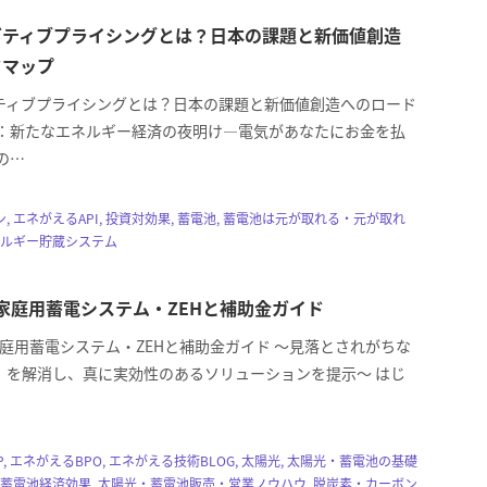
ガティブプライシングとは？日本の課題と新価値創造
ドマップ
ティブプライシングとは？日本の課題と新価値創造へのロード
論：新たなエネルギー経済の夜明け―電気があなたにお金を払
の…
, エネがえるAPI, 投資対効果, 蓄電池, 蓄電池は元が取れる・元が取れ
ネルギー貯蔵システム
度 家庭用蓄電システム・ZEHと補助金ガイド
 家庭用蓄電システム・ZEHと補助金ガイド 〜見落とされがちな
」を解消し、真に実効性のあるソリューションを提示〜 はじ
, エネがえるBPO, エネがえる技術BLOG, 太陽光, 太陽光・蓄電池の基礎
・蓄電池経済効果, 太陽光・蓄電池販売・営業ノウハウ, 脱炭素・カーボン