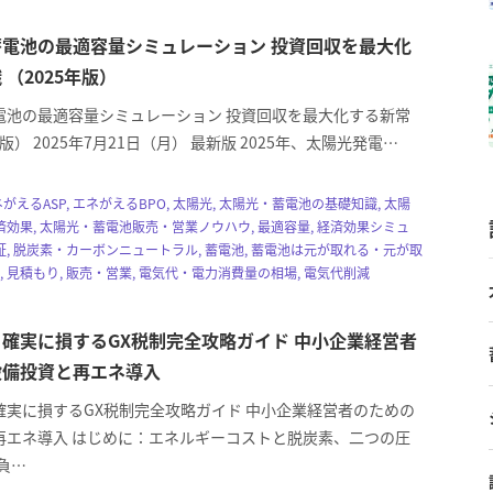
電池の最適容量シミュレーション 投資回収を最大化
 （2025年版）
電池の最適容量シミュレーション 投資回収を最大化する新常
年版） 2025年7月21日（月） 最新版 2025年、太陽光発電…
 エネがえるASP, エネがえるBPO, 太陽光, 太陽光・蓄電池の基礎知識, 太陽
効果, 太陽光・蓄電池販売・営業ノウハウ, 最適容量, 経済効果シミュ
, 脱炭素・カーボンニュートラル, 蓄電池, 蓄電池は元が取れる・元が取
金, 見積もり, 販売・営業, 電気代・電力消費量の相場, 電気代削減
確実に損するGX税制完全攻略ガイド 中小企業経営者
設備投資と再エネ導入
確実に損するGX税制完全攻略ガイド 中小企業経営者のための
再エネ導入 はじめに：エネルギーコストと脱炭素、二つの圧
負…