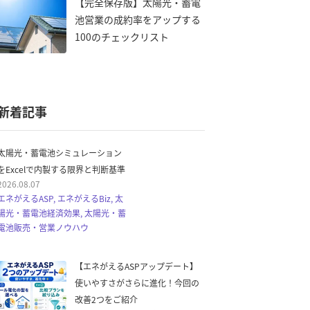
【完全保存版】太陽光・蓄電
池営業の成約率をアップする
100のチェックリスト
新着記事
太陽光・蓄電池シミュレーション
をExcelで内製する限界と判断基準
2026.08.07
エネがえるASP, エネがえるBiz, 太
陽光・蓄電池経済効果, 太陽光・蓄
電池販売・営業ノウハウ
【エネがえるASPアップデート】
使いやすさがさらに進化！今回の
改善2つをご紹介