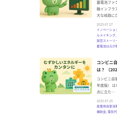
蓄電池ファ
融インフラ
大な岐路に
2025.07.27
イノベーション
ルメイキング,
架空ストーリー
蓄電池は元が
コンビニ
は？ （20
コンビニ自家
年度版） 
点に立た…
2025.07.25
産業用自家消費
補助金, 電気