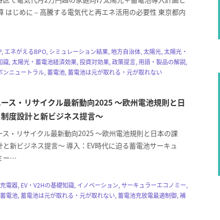
算 はじめに – 高騰する電気代と再エネ活用の必要性 東京都内
, エネがえるBPO, シミュレーション結果, 地方自治体, 太陽光, 太陽光・
識, 太陽光・蓄電池経済効果, 投資対効果, 政策提言, 用語・製品の解説,
ンニュートラル, 蓄電池, 蓄電池は元が取れる・元が取れない
ース・リサイクル最新動向2025 ～欧州電池規則と日
、制度設計と新ビジネス提言～
ス・リサイクル最新動向2025 ～欧州電池規則と日本の課
計と新ビジネス提言～ 導入：EV時代に迫る蓄電池サーキュ
ミー…
2H・充電器, EV・V2Hの基礎知識, イノベーション, サーキュラーエコノミー,
 蓄電池, 蓄電池は元が取れる・元が取れない, 蓄電池充放電最適制御, 補