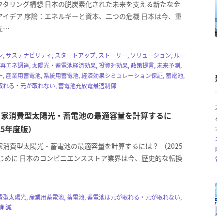
クタリング構想 日本の脱炭素化された未来を支える新たな金
アイデア 序論：エネルギーと資本、二つの危機 日本は今、重
立…
, サステナビリティ, スタートアップ, ストーリー, ソリューション, ルー
 再エネ調達, 太陽光・蓄電池経済効果, 投資対効果, 政策提言, 未来予測,
, 産業用蓄電池, 系統用蓄電池, 経済効果シミュレーション保証, 蓄電池,
取れる・元が取れない, 蓄電池充放電最適制御
自家消費型太陽光・蓄電池の最適容量を計算するに
25年度版）
消費型太陽光・蓄電池の最適容量を計算するには？ （2025
はじめに 日本のコンビニエンスストア業界は今、歴史的な転換
型太陽光, 産業用蓄電池, 蓄電池, 蓄電池は元が取れる・元が取れない,
代削減