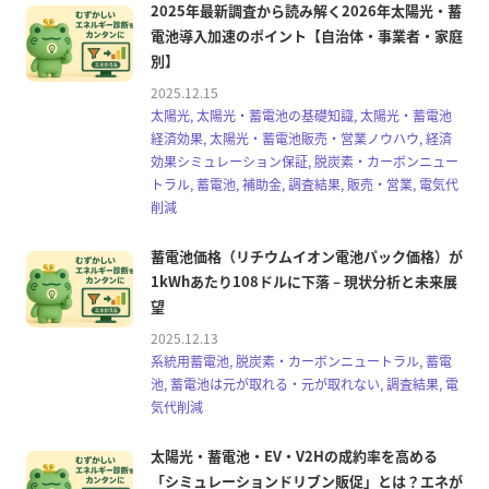
2025年最新調査から読み解く2026年太陽光・蓄
電池導入加速のポイント【自治体・事業者・家庭
別】
2025.12.15
太陽光, 太陽光・蓄電池の基礎知識, 太陽光・蓄電池
経済効果, 太陽光・蓄電池販売・営業ノウハウ, 経済
効果シミュレーション保証, 脱炭素・カーボンニュー
トラル, 蓄電池, 補助金, 調査結果, 販売・営業, 電気代
削減
蓄電池価格（リチウムイオン電池パック価格）が
1kWhあたり108ドルに下落 – 現状分析と未来展
望
2025.12.13
系統用蓄電池, 脱炭素・カーボンニュートラル, 蓄電
池, 蓄電池は元が取れる・元が取れない, 調査結果, 電
気代削減
太陽光・蓄電池・EV・V2Hの成約率を高める
「シミュレーションドリブン販促」とは？エネが