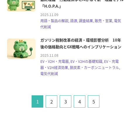
「H.O.P.A.」
2025.11.09
用語・製品の解説, 語源, 調査結果, 販売・営業, 電気
代削減
ガソリン税制改革の経済・環境影響分析 10年
後の価格動向とGX戦略へのインプリケーション
2025.11.08
EV・V2H・充電器, EV・V2Hの基礎知識, EV・充電
器・V2H経済効果, 脱炭素・カーボンニュートラル,
電気代削減
1
2
3
4
5