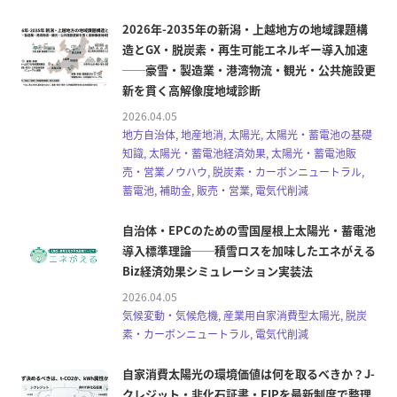
2026年-2035年の新潟・上越地方の地域課題構
造とGX・脱炭素・再生可能エネルギー導入加速
──豪雪・製造業・港湾物流・観光・公共施設更
新を貫く高解像度地域診断
2026.04.05
地方自治体, 地産地消, 太陽光, 太陽光・蓄電池の基礎
知識, 太陽光・蓄電池経済効果, 太陽光・蓄電池販
売・営業ノウハウ, 脱炭素・カーボンニュートラル,
蓄電池, 補助金, 販売・営業, 電気代削減
自治体・EPCのための雪国屋根上太陽光・蓄電池
導入標準理論──積雪ロスを加味したエネがえる
Biz経済効果シミュレーション実装法
2026.04.05
気候変動・気候危機, 産業用自家消費型太陽光, 脱炭
素・カーボンニュートラル, 電気代削減
自家消費太陽光の環境価値は何を取るべきか？J-
クレジット・非化石証書・FIPを最新制度で整理