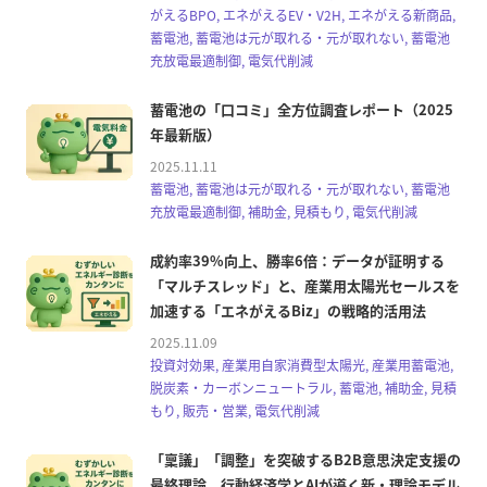
がえるBPO, エネがえるEV・V2H, エネがえる新商品,
蓄電池, 蓄電池は元が取れる・元が取れない, 蓄電池
充放電最適制御, 電気代削減
蓄電池の「口コミ」全方位調査レポート（2025
年最新版）
2025.11.11
蓄電池, 蓄電池は元が取れる・元が取れない, 蓄電池
充放電最適制御, 補助金, 見積もり, 電気代削減
成約率39%向上、勝率6倍：データが証明する
「マルチスレッド」と、産業用太陽光セールスを
加速する「エネがえるBiz」の戦略的活用法
2025.11.09
投資対効果, 産業用自家消費型太陽光, 産業用蓄電池,
脱炭素・カーボンニュートラル, 蓄電池, 補助金, 見積
もり, 販売・営業, 電気代削減
「稟議」「調整」を突破するB2B意思決定支援の
最終理論 行動経済学とAIが導く新・理論モデル