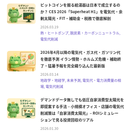
ビットコインを掘る給湯器は日本で成立するの
か？ CES 2026「Superheat H1」を電気代・余
剰太陽光・FIT・補助金・税務で徹底解剖
2026.03.19
熱・ヒートポンプ, 脱炭素・カーボンニュートラル,
電気代削減
2026年4月以降の電気代・ガス代・ガソリン代
を徹底予測 イラン情勢・ホルムズ危機・補助終
了・猛暑予報を完全織り込んだ最新版
2026.03.14
地政学・地経学, 未来予測, 電気代・電力消費量の相
場, 電気代削減
デマンドデータ無しでも低圧自家消費型太陽光を
即提案する手法 – 小規模オフィス・店舗の電気代
削減策は「自家消費太陽光」– ROIシミュレー
ションで見る投資回収のリアル
2026.01.30