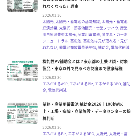
れなくなった」理由
2026.03.30
太陽光, 太陽光・蓄電池の基礎知識, 太陽光・蓄電池
経済効果, 太陽光・蓄電池販売・営業ノウハウ, 産業
用自家消費型太陽光, 産業用蓄電池, 脱炭素・カーボ
ンニュートラル, 蓄電池, 蓄電池は元が取れる・元が
取れない, 蓄電池充放電最適制御, 補助金, 電気代削減
機能性PV補助金とは？東京都の上乗せ額・対象
製品・東京以外で見るべき制度まで徹底解説
2026.03.30
エネがえるASP, エネがえるBiz, エネがえるBPO, 補助
金, 電気代削減
業務・産業用蓄電池 補助金2026｜100kW以
上・工場・病院・商業施設・データセンターの採
算判断
2026.03.30
エネがえるBiz, エネがえるBPO, 太陽光, 太陽光・蓄