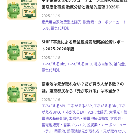
営高度化事業 徹底分析と戦略的展望 2026年
2025.11.19
産業用自家消費型太陽光, 脱炭素・カーボンニュート
ラル, 電気代削減
SHIFT事業による産業脱炭素 戦略的投資レポー
ト2025-2026年版
2025.11.18
エネがえるBiz, エネがえるBPO, 地方自治体, 補助金,
電気代削減
蓄電池は元が取れない？だが買う人が多数？の
謎。東京都民なら「元が取れる」は本当か？
2025.11.16
エネがえるAPI, エネがえるASP, エネがえるBiz, エネ
がえるBPO, エネがえるEV・V2H, 太陽光, 太陽光・蓄
電池の基礎知識, 太陽光・蓄電池経済効果, 太陽光・
蓄電池販売・営業ノウハウ, 脱炭素・カーボンニュー
トラル, 蓄電池, 蓄電池は元が取れる・元が取れない,