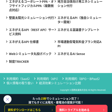
エネがえるコーポレートPPA・オ
地方自治体向け再エネシミュレー
フサイトフィジカルPPA（複数拠
ション代行
点対応）
壁面太陽光シミュレーション代行
エネがえるAPI（独自シミュレー
ター開発）
エネがえるAPI（REST API）サー
エネがえる稟議書テンプレート
ビス資料
エネがえるAPI 仕様書
市場連動型電気料金プラン対応A
PI
Webシミュレータ丸投げパック
エネがえるAI Sense
制度TRACKER
利用規約（SaaS）
利用規約（API）
利用規約（BPO・BPaaS）
個人情報の取り扱い
経済効果シミュレーション比較
Copyright ©国際航業株式会社 All Rights Reserved.
たった
15秒
でシミュレーション完了！
誰でもすぐに太陽光・蓄電池の提案が可能！
資料ダウンロードはこちら
無料トライアルを始める