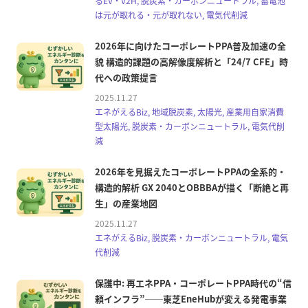
るEV・V2H, 脱炭素・カーボンニュートラル, 蓄電池
は元が取れる・元が取れない, 電気代削減
2026年に向けたコーポレートPPA普及加速の全
貌 構造的課題の高解像度解析と「24/7 CFE」時
代への政策提言
2025.11.27
エネがえるBiz, 地域脱炭素, 太陽光, 産業用自家消費
型太陽光, 脱炭素・カーボンニュートラル, 電気代削
減
2026年を見据えたコーポレートPPAの全系的・
構造的解析 GX 2040とOBBBAが描く「断絶と再
生」の産業地図
2025.11.27
エネがえるBiz, 脱炭素・カーボンニュートラル, 電気
代削減
保護中: 再エネPPA・コーポレートPPA時代の“信
頼インフラ”──東芝EneHubが変える発電事業