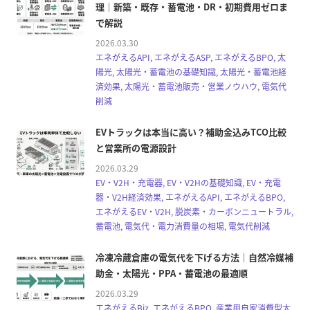
理｜新築・既存・蓄電池・DR・初期費用ゼロま
で解説
2026.03.30
エネがえるAPI, エネがえるASP, エネがえるBPO, 太
陽光, 太陽光・蓄電池の基礎知識, 太陽光・蓄電池経
済効果, 太陽光・蓄電池販売・営業ノウハウ, 電気代
削減
EVトラックは本当に高い？補助金込みTCO比較
と営業所の電源設計
2026.03.29
EV・V2H・充電器, EV・V2Hの基礎知識, EV・充電
器・V2H経済効果, エネがえるAPI, エネがえるBPO,
エネがえるEV・V2H, 脱炭素・カーボンニュートラル,
蓄電池, 電気代・電力消費量の相場, 電気代削減
冷凍冷蔵倉庫の電気代を下げる方法｜自然冷媒補
助金・太陽光・PPA・蓄電池の最適順
2026.03.29
エネがえるBiz, エネがえるBPO, 産業用自家消費型太