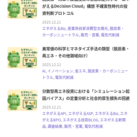
がえるDecision Cloud」構想 不確実性時代の投
資判断プロトコル
2025.12.21
エネがえるBiz, 産業用自家消費型太陽光, 脱炭素・
カーボンニュートラル, 販売・営業, 電気代削減
異常値の科学とマネタイズ手法の類型（脱炭素・
再エネ・その他領域向け）
2025.12.21
AI, イノベーション, 省エネ, 脱炭素・カーボンニュー
トラル, 電気代削減
分散型再エネ投資における「シミュレーション起
因バイアス」の定量分析と社会的厚生損失の回避
2025.12.21
エネがえるAPI, エネがえるASP, エネがえるBiz, エネ
がえるBPO, エネがえる技術BLOG, エネがえる新商
品, 調査結果, 販売・営業, 電気代削減