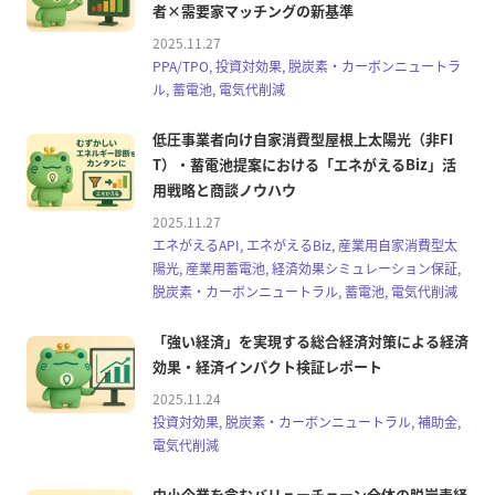
者×需要家マッチングの新基準
2025.11.27
PPA/TPO, 投資対効果, 脱炭素・カーボンニュートラ
ル, 蓄電池, 電気代削減
低圧事業者向け自家消費型屋根上太陽光（非FI
T）・蓄電池提案における「エネがえるBiz」活
用戦略と商談ノウハウ
2025.11.27
エネがえるAPI, エネがえるBiz, 産業用自家消費型太
陽光, 産業用蓄電池, 経済効果シミュレーション保証,
脱炭素・カーボンニュートラル, 蓄電池, 電気代削減
「強い経済」を実現する総合経済対策による経済
効果・経済インパクト検証レポート
2025.11.24
投資対効果, 脱炭素・カーボンニュートラル, 補助金,
電気代削減
中小企業を含むバリューチェーン全体の脱炭素経