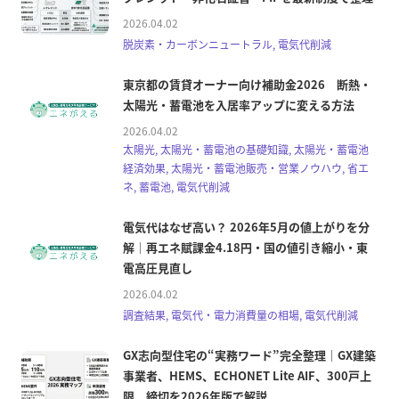
2026.04.02
脱炭素・カーボンニュートラル, 電気代削減
東京都の賃貸オーナー向け補助金2026 断熱・
太陽光・蓄電池を入居率アップに変える方法
2026.04.02
太陽光, 太陽光・蓄電池の基礎知識, 太陽光・蓄電池
経済効果, 太陽光・蓄電池販売・営業ノウハウ, 省エ
ネ, 蓄電池, 電気代削減
電気代はなぜ高い？ 2026年5月の値上がりを分
解｜再エネ賦課金4.18円・国の値引き縮小・東
電高圧見直し
2026.04.02
調査結果, 電気代・電力消費量の相場, 電気代削減
GX志向型住宅の“実務ワード”完全整理｜GX建築
事業者、HEMS、ECHONET Lite AIF、300戸上
限、締切を2026年版で解説