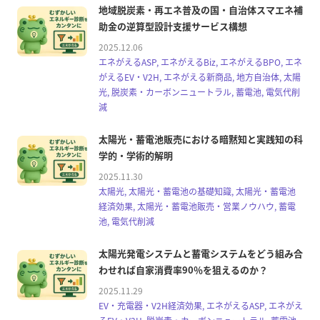
地域脱炭素・再エネ普及の国・自治体スマエネ補
助金の逆算型設計支援サービス構想
2025.12.06
エネがえるASP, エネがえるBiz, エネがえるBPO, エネ
がえるEV・V2H, エネがえる新商品, 地方自治体, 太陽
光, 脱炭素・カーボンニュートラル, 蓄電池, 電気代削
減
太陽光・蓄電池販売における暗黙知と実践知の科
学的・学術的解明
2025.11.30
太陽光, 太陽光・蓄電池の基礎知識, 太陽光・蓄電池
経済効果, 太陽光・蓄電池販売・営業ノウハウ, 蓄電
池, 電気代削減
太陽光発電システムと蓄電システムをどう組み合
わせれば自家消費率90％を狙えるのか？
2025.11.29
EV・充電器・V2H経済効果, エネがえるASP, エネがえ