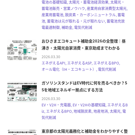
電池の基礎知識, 太陽光・蓄電池経済効果, 太陽光・
蓄電池販売・営業ノウハウ, 産業用自家消費型太陽光,
産業用蓄電池, 脱炭素・カーボンニュートラル, 蓄電
池, 蓄電池は元が取れる・元が取れない, 蓄電池充放
電最適制御, 補助金, 電気代削減
おひさまエコキュート補助金2026の全整理｜昼
沸き・太陽光自家消費・東京助成までわかる
2026.03.30
エネがえるAPI, エネがえるASP, エネがえるBPO,
オール電化（IH・エコキュート）, 電気代削減
ガソリンスタンドはEV時代に何を売るべきか？S
Sを地域エネルギー拠点にする方法
2026.03.30
EV・V2H・充電器, EV・V2Hの基礎知識, エネがえるB
iz, エネがえるBPO, 地域脱炭素, 地産地消, 太陽光, 電
気代削減
東京都の太陽光義務化と補助金をわかりやすく整