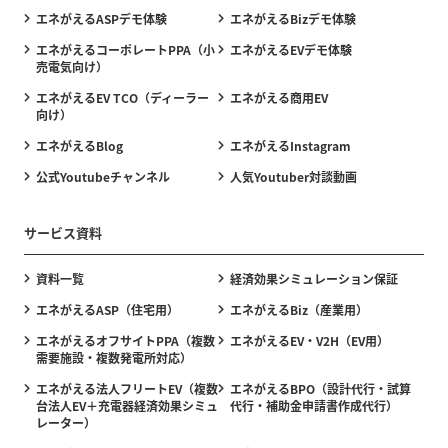
エネがえるASPデモ体験
エネがえるBizデモ体験
エネがえるコーポレートPPA（小
エネがえるEVデモ体験
売電気向け）
エネがえるEV TCO（ディーラー
エネがえる商用EV
向け）
エネがえるBlog
エネがえるInstagram
公式Youtubeチャンネル
人気Youtuber対談動画
サービス資料
資料一覧
経済効果シミュレーション保証
エネがえるASP（住宅用）
エネがえるBiz（産業用）
エネがえるオフサイトPPA（複数
エネがえるEV・V2H（EV用）
需要施設・複数発電所対応）
エネがえる法人フリートEV（複数
エネがえるBPO（設計代行・試算
台法人EV＋充電器経済効果シミュ
代行・補助金申請書作成代行）
レーター）