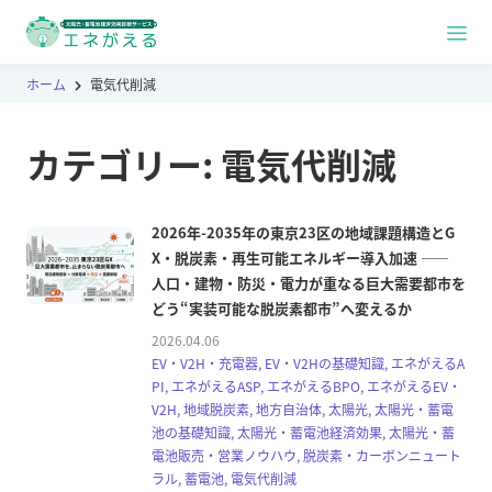
ホーム
電気代削減
カテゴリー:
電気代削減
2026年-2035年の東京23区の地域課題構造とG
X・脱炭素・再生可能エネルギー導入加速 ――
人口・建物・防災・電力が重なる巨大需要都市を
どう“実装可能な脱炭素都市”へ変えるか
2026.04.06
EV・V2H・充電器, EV・V2Hの基礎知識, エネがえるA
PI, エネがえるASP, エネがえるBPO, エネがえるEV・
V2H, 地域脱炭素, 地方自治体, 太陽光, 太陽光・蓄電
池の基礎知識, 太陽光・蓄電池経済効果, 太陽光・蓄
電池販売・営業ノウハウ, 脱炭素・カーボンニュート
ラル, 蓄電池, 電気代削減