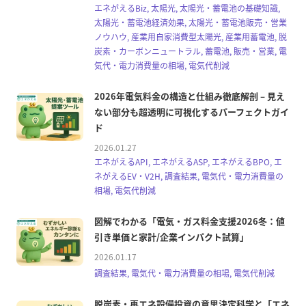
エネがえるBiz, 太陽光, 太陽光・蓄電池の基礎知識,
太陽光・蓄電池経済効果, 太陽光・蓄電池販売・営業
ノウハウ, 産業用自家消費型太陽光, 産業用蓄電池, 脱
炭素・カーボンニュートラル, 蓄電池, 販売・営業, 電
気代・電力消費量の相場, 電気代削減
2026年電気料金の構造と仕組み徹底解剖 – 見え
ない部分も超透明に可視化するパーフェクトガイ
ド
2026.01.27
エネがえるAPI, エネがえるASP, エネがえるBPO, エ
ネがえるEV・V2H, 調査結果, 電気代・電力消費量の
相場, 電気代削減
図解でわかる「電気・ガス料金支援2026冬：値
引き単価と家計/企業インパクト試算」
2026.01.17
調査結果, 電気代・電力消費量の相場, 電気代削減
脱炭素・再エネ設備投資の意思決定科学と「エネ