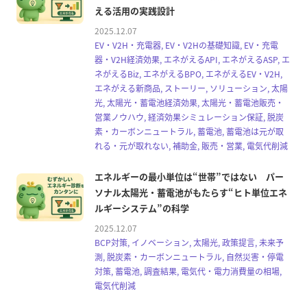
える活用の実践設計
2025.12.07
EV・V2H・充電器, EV・V2Hの基礎知識, EV・充電
器・V2H経済効果, エネがえるAPI, エネがえるASP, エ
ネがえるBiz, エネがえるBPO, エネがえるEV・V2H,
エネがえる新商品, ストーリー, ソリューション, 太陽
光, 太陽光・蓄電池経済効果, 太陽光・蓄電池販売・
営業ノウハウ, 経済効果シミュレーション保証, 脱炭
素・カーボンニュートラル, 蓄電池, 蓄電池は元が取
れる・元が取れない, 補助金, 販売・営業, 電気代削減
エネルギーの最小単位は“世帯”ではない パー
ソナル太陽光・蓄電池がもたらす“ヒト単位エネ
ルギーシステム”の科学
2025.12.07
BCP対策, イノベーション, 太陽光, 政策提言, 未来予
測, 脱炭素・カーボンニュートラル, 自然災害・停電
対策, 蓄電池, 調査結果, 電気代・電力消費量の相場,
電気代削減