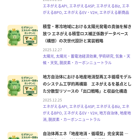
エネがえるAPI, エネがえるASP, エネがえるBiz, エネ
がえるBPO, エネがえるEV・V2H, エネがえる新商品
積雪・寒冷地域における太陽光発電の真価を解き
放つ エネがえる積雪ロス補正係数データベース
（構想）の次世代設計と実装戦略
2025.12.27
太陽光, 太陽光・蓄電池経済効果, 学術研究, 気象・天
候・天気, 脱炭素・カーボンニュートラル
地方自治体における地産地消型再エネ循環モデル
のシステム工学的再構築 エネがえるを基点とし
た分散型リソースの「出口戦略」と収益化構造
2025.12.25
エネがえるAPI, エネがえるASP, エネがえるBiz, エネ
がえるBPO, エネがえるEV・V2H, 地方自治体, 地産地
消, 脱炭素・カーボンニュートラル
自治体再エネ「地産地消・循環型」完全実装 ―