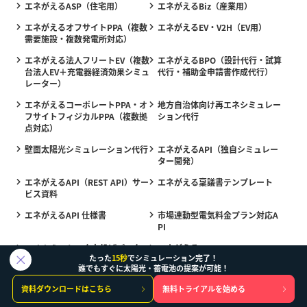
エネがえるASP（住宅用）
エネがえるBiz（産業用）
エネがえるオフサイトPPA（複数
エネがえるEV・V2H（EV用）
需要施設・複数発電所対応）
エネがえる法人フリートEV（複数
エネがえるBPO（設計代行・試算
台法人EV＋充電器経済効果シミュ
代行・補助金申請書作成代行）
レーター）
エネがえるコーポレートPPA・オ
地方自治体向け再エネシミュレー
フサイトフィジカルPPA（複数拠
ション代行
点対応）
壁面太陽光シミュレーション代行
エネがえるAPI（独自シミュレー
ター開発）
エネがえるAPI（REST API）サー
エネがえる稟議書テンプレート
ビス資料
エネがえるAPI 仕様書
市場連動型電気料金プラン対応A
PI
Webシミュレータ丸投げパック
エネがえるAI Sense
たった
15秒
でシミュレーション完了！
誰でもすぐに太陽光・蓄電池の提案が可能！
制度TRACKER
資料ダウンロードはこちら
無料トライアルを始める