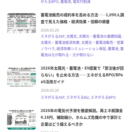
がえるBPO, 蓄電池, 電気代削減
蓄電池販売の成約率を高める方法──1,090人調
査で見えた価格・経済効果・信頼の順番
2026.03.20
エネがえるASP, 太陽光, 太陽光・蓄電池の基礎知識,
太陽光・蓄電池経済効果, 太陽光・蓄電池販売・営業
ノウハウ, 経済効果シミュレーション保証, 蓄電池, 蓄
電池は元が取れる・元が取れない
2026年太陽光・蓄電池・EV提案で「受注後が回
らない」を止める方法――エネがえるBPO/BPa
aS活用ガイド
2026.03.20
エネがえるASP, エネがえるBiz, エネがえるBPO
2026年の電気代予測を徹底解説。再エネ賦課金
4.18円、補助縮小、ホルムズ危機の中で家計と
企業はどう備えるべきか