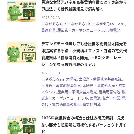
最適な太陽光パネル＆蓄電池容量とは？定義から
算出法まで世界最新知見で読み解く
2026.02.13
エネがえるASP, エネがえるBiz, エネがえるEV・V2H,
最適容量, 脱炭素・カーボンニュートラル, 蓄電池
デマンドデータ無しでも低圧自家消費型太陽光を
即提案する手法 – 小規模オフィス・店舗の電気代
削減策は「自家消費太陽光」– ROIシミュレー
ションで見る投資回収のリアル
2026.01.30
エネがえるBiz, 太陽光, 太陽光・蓄電池の基礎知識,
太陽光・蓄電池経済効果, 太陽光・蓄電池販売・営業
ノウハウ, 産業用自家消費型太陽光, 産業用蓄電池, 脱
炭素・カーボンニュートラル, 蓄電池, 販売・営業, 電
気代・電力消費量の相場, 電気代削減
2026年電気料金の構造と仕組み徹底解剖 – 見え
ない部分も超透明に可視化するパーフェクトガイ
ド