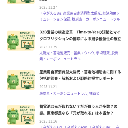
2025.11.27
エネがえるBiz, 産業用自家消費型太陽光, 経済効果シ
ミュレーション保証, 脱炭素・カーボンニュートラル
B2B営業の構造変革 Time-to-Yesの短縮とマイ
クロフリクションの排除による競争優位性の確立
2025.11.25
太陽光・蓄電池販売・営業ノウハウ, 学術研究, 脱炭
素・カーボンニュートラル
産業用自家消費型太陽光・蓄電池補助金に関する
包括的調査・解析および戦略的提言レポート
2025.11.21
脱炭素・カーボンニュートラル, 補助金
蓄電池は元が取れない？だが買う人が多数？の
謎。東京都民なら「元が取れる」は本当か？
2025.11.16
エネがえるAPI, エネがえるASP, エネがえるBiz, エネ