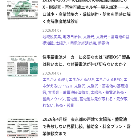
X・脱炭素・再生可能エネルギー導入加速――人
口減少・産業競争力・系統制約・防災を同時に解
く高解像度地域診断
2026.04.07
地域脱炭素, 地方自治体, 太陽光, 太陽光・蓄電池の基
礎知識, 太陽光・蓄電池経済効果, 蓄電池
住宅蓄電池メーカーに必要なのは“提案OS” 製品
は強いのに、なぜ蓄電池が伸び切らないのか？
2026.04.07
エネがえるAPI, エネがえるASP, エネがえるBPO, エ
ネがえるEV・V2H, 太陽光, 太陽光・蓄電池の基礎知
識, 太陽光・蓄電池経済効果, 太陽光・蓄電池販売・
営業ノウハウ, 蓄電池, 蓄電池は元が取れる・元が取
れない, 販売・営業
2026年4月版｜東京都の戸建て太陽光・蓄電池
で失敗しない見積比較。補助金・料金プラン・営
業依頼文まで