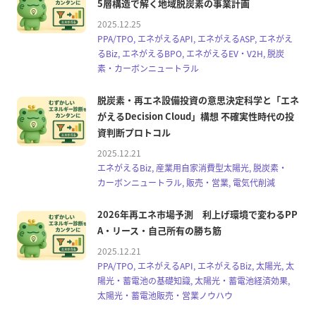
5層構造で解く地域脱炭素の事業計画
2025.12.25
PPA/TPO, エネがえるAPI, エネがえるASP, エネがえ
るBiz, エネがえるBPO, エネがえるEV・V2H, 脱炭
素・カーボンニュートラル
脱炭素・再エネ設備投資の意思決定科学と「エネ
がえるDecision Cloud」構想 不確実性時代の投
資判断プロトコル
2025.12.21
エネがえるBiz, 産業用自家消費型太陽光, 脱炭素・
カーボンニュートラル, 販売・営業, 電気代削減
2026年再エネ市場予測 利上げ環境で変わるPP
A・リース・自己所有の勝ち筋
2025.12.21
PPA/TPO, エネがえるAPI, エネがえるBiz, 太陽光, 太
陽光・蓄電池の基礎知識, 太陽光・蓄電池経済効果,
太陽光・蓄電池販売・営業ノウハウ