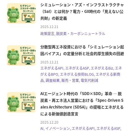
シミュレーション・アズ・インフラストラクチャ
（SaI）とは何か？電力・GX時代の「見えない公
共財」の新定義
2025.12.21
政策提言, 脱炭素・カーボンニュートラル
分散型再エネ投資における「シミュレーション起
因バイアス」の定量分析と社会的厚生損失の回避
2025.12.21
エネがえるAPI, エネがえるASP, エネがえるBiz, エネ
がえるBPO, エネがえる技術BLOG, エネがえる新商
品, 調査結果, 販売・営業, 電気代削減
AIエージェント時代の「SDD×SDD」革命 ― 脱
炭素・再エネ法人営業における「Spec-Driven S
ales Architecture (SDSA)」の提唱とエネがえる
による新価値創造宣言
2025.12.20
AI, イノベーション, エネがえるAPI, エネがえるASP,