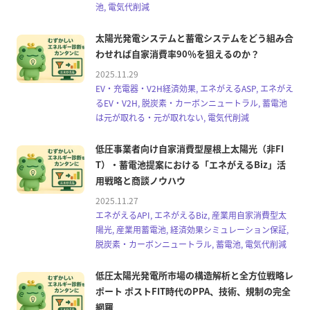
池, 電気代削減
太陽光発電システムと蓄電システムをどう組み合
わせれば自家消費率90％を狙えるのか？
2025.11.29
EV・充電器・V2H経済効果, エネがえるASP, エネがえ
るEV・V2H, 脱炭素・カーボンニュートラル, 蓄電池
は元が取れる・元が取れない, 電気代削減
低圧事業者向け自家消費型屋根上太陽光（非FI
T）・蓄電池提案における「エネがえるBiz」活
用戦略と商談ノウハウ
2025.11.27
エネがえるAPI, エネがえるBiz, 産業用自家消費型太
陽光, 産業用蓄電池, 経済効果シミュレーション保証,
脱炭素・カーボンニュートラル, 蓄電池, 電気代削減
低圧太陽光発電所市場の構造解析と全方位戦略レ
ポート ポストFIT時代のPPA、技術、規制の完全
網羅