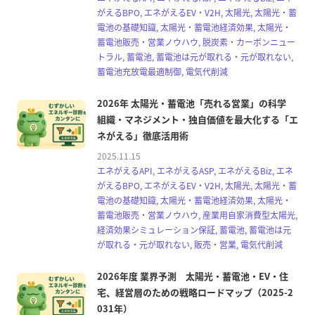
がえるBPO, エネがえるEV・V2H, 太陽光, 太陽光・蓄
電池の基礎知識, 太陽光・蓄電池経済効果, 太陽光・
蓄電池販売・営業ノウハウ, 脱炭素・カーボンニュー
トラル, 蓄電池, 蓄電池は元が取れる・元が取れない,
蓄電池充放電最適制御, 電気代削減
2026年 太陽光・蓄電池「売れる営業」の科学
組織・マネジメント・独自価値を最大化する「エ
ネがえる」徹底活用術
2025.11.15
エネがえるAPI, エネがえるASP, エネがえるBiz, エネ
がえるBPO, エネがえるEV・V2H, 太陽光, 太陽光・蓄
電池の基礎知識, 太陽光・蓄電池経済効果, 太陽光・
蓄電池販売・営業ノウハウ, 産業用自家消費型太陽光,
経済効果シミュレーション保証, 蓄電池, 蓄電池は元
が取れる・元が取れない, 販売・営業, 電気代削減
2026年度 業界予測 太陽光・蓄電池・EV・住
宅、経営層のための戦略ロードマップ（2025-2
031年）