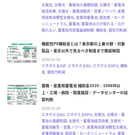
太陽光, 太陽光・蓄電池の基礎知識, 太陽光・蓄電池
経済効果, 太陽光・蓄電池販売・営業ノウハウ, 産業
用自家消費型太陽光, 産業用蓄電池, 脱炭素・カーボ
ンニュートラル, 蓄電池, 蓄電池は元が取れる・元が
取れない, 蓄電池充放電最適制御, 補助金, 電気代削減
機能性PV補助金とは？東京都の上乗せ額・対象
製品・東京以外で見るべき制度まで徹底解説
2026.03.30
エネがえるASP, エネがえるBiz, エネがえるBPO, 補助
金, 電気代削減
業務・産業用蓄電池 補助金2026｜100kW以
上・工場・病院・商業施設・データセンターの採
算判断
2026.03.30
エネがえるBiz, エネがえるBPO, 太陽光, 太陽光・蓄
電池の基礎知識, 太陽光・蓄電池経済効果, 太陽光・
蓄電池販売・営業ノウハウ, 産業用自家消費型太陽光,
産業用蓄電池, 脱炭素・カーボンニュートラル, 蓄電