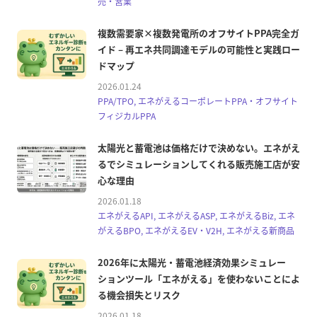
売・営業
複数需要家×複数発電所のオフサイトPPA完全ガ
イド – 再エネ共同調達モデルの可能性と実践ロー
ドマップ
2026.01.24
PPA/TPO, エネがえるコーポレートPPA・オフサイト
フィジカルPPA
太陽光と蓄電池は価格だけで決めない。エネがえ
るでシミュレーションしてくれる販売施工店が安
心な理由
2026.01.18
エネがえるAPI, エネがえるASP, エネがえるBiz, エネ
がえるBPO, エネがえるEV・V2H, エネがえる新商品
2026年に太陽光・蓄電池経済効果シミュレー
ションツール「エネがえる」を使わないことによ
る機会損失とリスク
2026.01.18