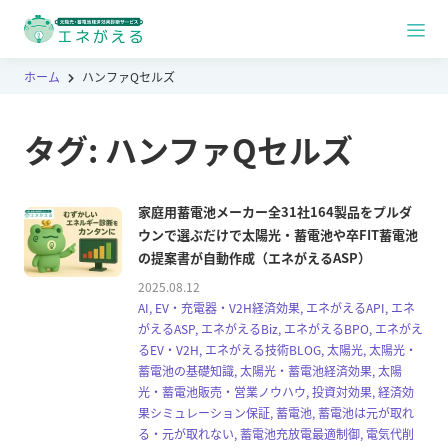
ホーム
ハンファQセルズ
タグ:
ハンファQセルズ
家庭用蓄電池メーカー全31社164製品をプルダ
ウンで選ぶだけで太陽光・蓄電池や卒FIT蓄電池
の提案書が自動作成（エネがえるASP）
2025.08.12
AI, EV・充電器・V2H経済効果, エネがえるAPI, エネ
がえるASP, エネがえるBiz, エネがえるBPO, エネがえ
るEV・V2H, エネがえる技術BLOG, 太陽光, 太陽光・
蓄電池の基礎知識, 太陽光・蓄電池経済効果, 太陽
光・蓄電池販売・営業ノウハウ, 投資対効果, 経済効
果シミュレーション保証, 蓄電池, 蓄電池は元が取れ
る・元が取れない, 蓄電池充放電最適制御, 電気代削