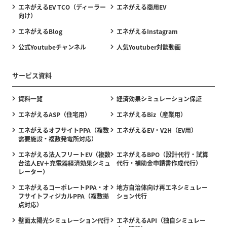
エネがえるEV TCO（ディーラー
エネがえる商用EV
向け）
エネがえるBlog
エネがえるInstagram
公式Youtubeチャンネル
人気Youtuber対談動画
サービス資料
資料一覧
経済効果シミュレーション保証
エネがえるASP（住宅用）
エネがえるBiz（産業用）
エネがえるオフサイトPPA（複数
エネがえるEV・V2H（EV用）
需要施設・複数発電所対応）
エネがえる法人フリートEV（複数
エネがえるBPO（設計代行・試算
台法人EV＋充電器経済効果シミュ
代行・補助金申請書作成代行）
レーター）
エネがえるコーポレートPPA・オ
地方自治体向け再エネシミュレー
フサイトフィジカルPPA（複数拠
ション代行
点対応）
壁面太陽光シミュレーション代行
エネがえるAPI（独自シミュレー