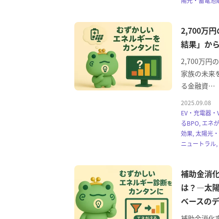
陽光・蓄電池販
2,700
結果」か
2,700万
家族の未来
る金融資…
2025.09.08
EV・充電器・V
るBPO, エネ
効果, 太陽光
ニュートラル,
補助金消
は？―太
ベースの
補助金消化