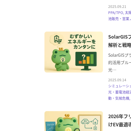
2025.09.21
PPA/TPO
池販売・営業ノ
Solar
解析と戦
SolarG
的活用ブルー
光…
2025.09.14
シミュレーショ
光・蓄電池経済
動・気候危機,
2026年
けEV最適