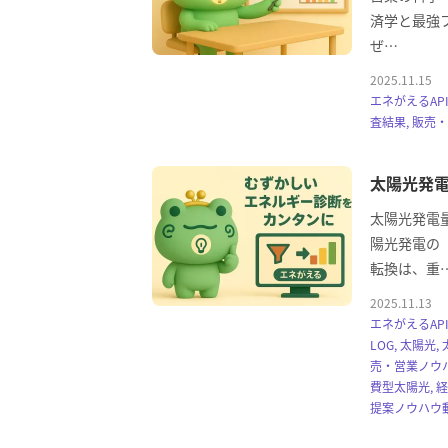
済学と最強フ
ぜ…
2025.11.15
エネがえるAPI
査結果, 販売
太陽光発電
太陽光発電量
陽光発電の
転換は、重
2025.11.13
エネがえるAPI
LOG, 太陽
売・営業ノウハ
費型太陽光, 
提案ノウハウ動