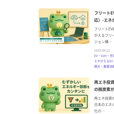
フリートE
応）-エネ
フリートE
がえるフリー
ジョン構…
2025.09.21
EV・V2H・充
エネがえるEV
陽光・蓄電池
再エネ投資
の脱炭素
再エネ投資の
日本のエネ
化の…