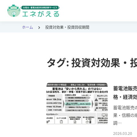
ホーム
投資対効果・投資回収期間
タグ:
投資対効果・
蓄電池販売
格・経済
蓄電池販売
果・信頼の順
調…
2026.03.20