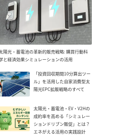
太陽光・蓄電池の革新的販売戦略: 購買行動科
学と経済効果シミュレーションの活用
「投資回収期間10分算出ツー
ル」を活用した自家消費型太
陽光EPC拡販戦略のすべて
太陽光・蓄電池・EV・V2Hの
成約率を高める「シミュレー
ションドリブン販促」とは？
エネがえる活用の実践設計