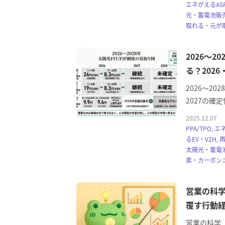
エネがえるAS
光・蓄電池販売
取れる・元が
2026～2
る？202
2026～2
2027の確
2025.12.07
PPA/TPO, 
るEV・V2H
太陽光・蓄電池
素・カーボンニ
営業の科
覆す行動経
営業の科学