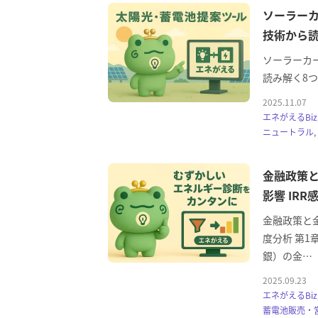
ソーラーカ
技術から読
ソーラーカー
読み解く8つの
2025.11.07
エネがえるBi
ニュートラル,
金融政策
影響 IRR
金融政策と
度分析 第1
銀）の金…
2025.09.23
エネがえるBi
蓄電池販売・営