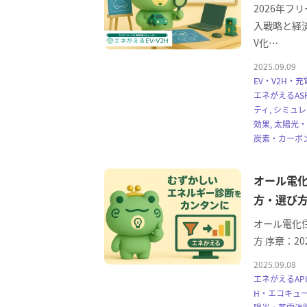
2026年フ
入戦略と経
V化…
2025.09.09
EV・V2H・充
エネがえるASP
ティ, シミュ
効果, 太陽光
炭素・カーボン
オール電化
方・選び
オール電化住
方 序章：2
2025.09.08
エネがえるAPI
H・エコキュー