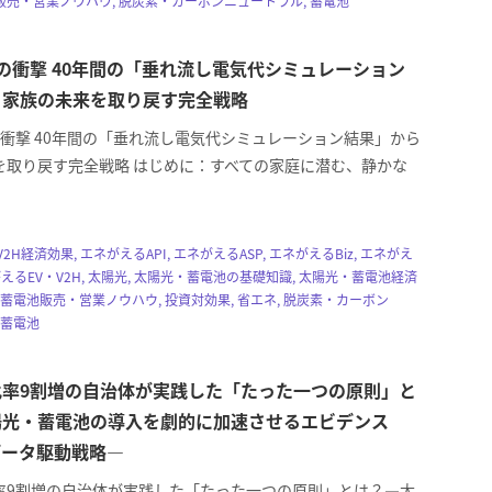
売・営業ノウハウ, 脱炭素・カーボンニュートラル, 蓄電池
万円の衝撃 40年間の「垂れ流し電気代シミュレーション
ら家族の未来を取り戻す完全戦略
円の衝撃 40年間の「垂れ流し電気代シミュレーション結果」から
を取り戻す完全戦略 はじめに：すべての家庭に潜む、静かな
2H経済効果, エネがえるAPI, エネがえるASP, エネがえるBiz, エネがえ
がえるEV・V2H, 太陽光, 太陽光・蓄電池の基礎知識, 太陽光・蓄電池経済
・蓄電池販売・営業ノウハウ, 投資対効果, 省エネ, 脱炭素・カーボン
 蓄電池
化率9割増の自治体が実践した「たった一つの原則」と
陽光・蓄電池の導入を劇的に加速させるエビデンス
データ駆動戦略―
率9割増の自治体が実践した「たった一つの原則」とは？―太