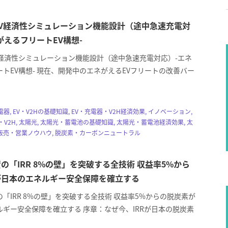
V経済性シミュレーション機能設計（途中急速充電対
がえるフリートEV構想-
V経済性シミュレーション機能設計（途中急速充電対応）-エネ
トEV構想- 現在、開発中のエネがえるEVフリートの改善バー
電器, EV・V2Hの基礎知識, EV・充電器・V2H経済効果, イノベーション,
・V2H, 太陽光, 太陽光・蓄電池の基礎知識, 太陽光・蓄電池経済効果, 太
販売・営業ノウハウ, 脱炭素・カーボンニュートラル
の「IRR 8%の壁」を突破する全技術 収益率5%から
が日本のエネルギー安全保障を確立する
「IRR 8%の壁」を突破する全技術 収益率5%からの脱炭素が
ルギー安全保障を確立する 序章：なぜ今、IRRが日本の脱炭素