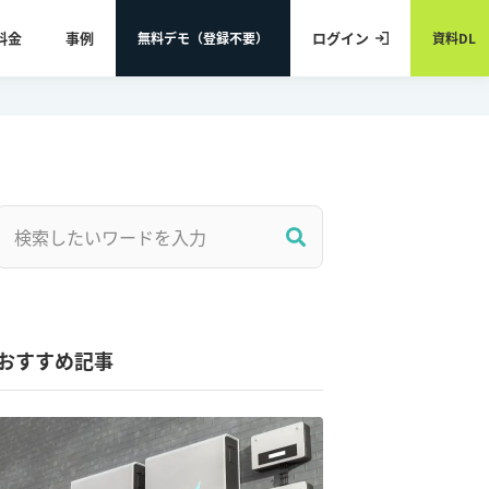
料金
事例
ログイン
無料デモ（登録不要）
資料DL
おすすめ記事