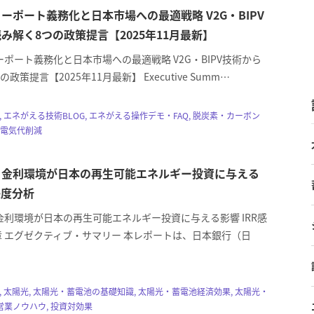
ーポート義務化と日本市場への最適戦略 V2G・BIPV
み解く8つの政策提言【2025年11月最新】
ポート義務化と日本市場への最適戦略 V2G・BIPV技術から
政策提言【2025年11月最新】 Executive Summ…
z, エネがえる技術BLOG, エネがえる操作デモ・FAQ, 脱炭素・カーボン
 電気代削減
と金利環境が日本の再生可能エネルギー投資に与える
感度分析
金利環境が日本の再生可能エネルギー投資に与える影響 IRR感
章 エグゼクティブ・サマリー 本レポートは、日本銀行（日
z, 太陽光, 太陽光・蓄電池の基礎知識, 太陽光・蓄電池経済効果, 太陽光・
業ノウハウ, 投資対効果