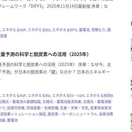
レームワーク「DIFFS」 2025年11月14日最新版 序章：な
, エネがえるASP, エネがえるBiz, エネがえるBPO, 蓄電池, 見積もり, 調
・営業
量予測の科学と脱炭素への活用（2025年）
予測の科学と脱炭素への活用（2025年） 序章：なぜ今、太
「予測」が日本の脱炭素の「鍵」なのか？ 日本のエネルギー
…
, エネがえるASP, エネがえるBiz, エネがえるEV・V2H, エネがえる技術B
光, 太陽光・蓄電池の基礎知識, 太陽光・蓄電池経済効果, 太陽光・蓄電池販
ウ, 投資対効果, 気候変動・気候危機, 気象・天候・天気, 産業用自家消
経済効果シミュレーション保証, 脱炭素・カーボンニュートラル, 自家消費
画, 蓄電池