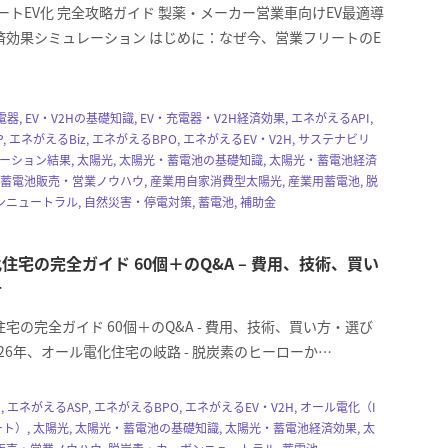
リートEV化 完全攻略ガイド 製薬・メーカー営業車向けEV最適導
済効果シミュレーション はじめに：なぜ今、営業フリートのE
電器, EV・V2Hの基礎知識, EV・充電器・V2H経済効果, エネがえるAPI,
, エネがえるBiz, エネがえるBPO, エネがえるEV・V2H, サステナビリ
レーション結果, 太陽光, 太陽光・蓄電池の基礎知識, 太陽光・蓄電池経済
・蓄電池販売・営業ノウハウ, 産業用自家消費型太陽光, 産業用蓄電池, 脱
ニュートラル, 自然災害・停電対策, 蓄電池, 補助金
住宅の完全ガイド 60個＋のQ&A – 費用、技術、買い
方
宅の完全ガイド 60個＋のQ&A - 費用、技術、買い方・選び
026年、オール電化住宅の岐路 - 脱炭素のヒーローか…
, エネがえるASP, エネがえるBPO, エネがえるEV・V2H, オール電化（I
ト）, 太陽光, 太陽光・蓄電池の基礎知識, 太陽光・蓄電池経済効果, 太