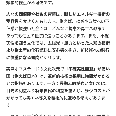
類学的視点が不可欠
です。
人々の価値観や社会の習慣は、新しいエネルギー技術の
受容性を大きく左右
します。例えば、権威や政策への不
信感が根強い社会では、どんなに善意の再エネ政策で
あっても住民の抵抗に遭うことがあります。また、
不確
実性を嫌う文化では、太陽光・風力といった未知の技術
より従来型の化石燃料に安心感を抱き、新技術への移行
に慎重になる傾向
があります。
実際ホフステードの文化次元で
「不確実性回避」が高い
国（例えば日本）
は、
革新的技術の採用に時間がかかる
との指摘もあります。一方で
長期志向が強い文化では、
目先の利益より将来世代の利益を重んじ、多少コストが
かかっても再エネ導入を積極的に進める傾向
がありま
す。