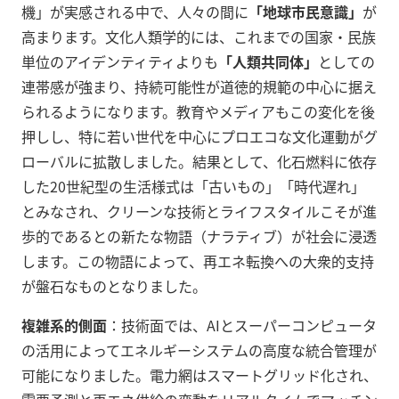
機」が実感される中で、人々の間に
「地球市民意識」
が
高まります。文化人類学的には、これまでの国家・民族
単位のアイデンティティよりも
「人類共同体」
としての
連帯感が強まり、持続可能性が道徳的規範の中心に据え
られるようになります。教育やメディアもこの変化を後
押しし、特に若い世代を中心にプロエコな文化運動がグ
ローバルに拡散しました。結果として、化石燃料に依存
した20世紀型の生活様式は「古いもの」「時代遅れ」
とみなされ、クリーンな技術とライフスタイルこそが進
歩的であるとの新たな物語（ナラティブ）が社会に浸透
します。この物語によって、再エネ転換への大衆的支持
が盤石なものとなりました。
複雑系的側面
：技術面では、AIとスーパーコンピュータ
の活用によってエネルギーシステムの高度な統合管理が
可能になりました。電力網はスマートグリッド化され、