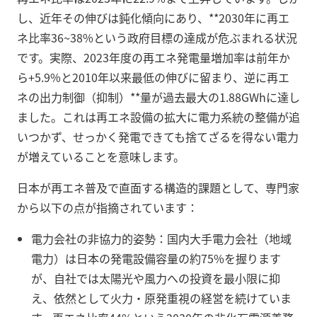
し、近年その伸びは鈍化傾向にあり、**2030年に再エ
ネ比率36~38%という政府目標の達成が危ぶまれる状況
です。実際、2023年度の再エネ発電量増加率は前年か
ら+5.9%と2010年以来最低の伸びに留まり、逆に再エ
ネの出力制御（抑制）**量が過去最大の1.88GWhに達し
ました。これは再エネ設備の拡大に電力系統の整備が追
いつかず、せっかく発電できても捨てざるを得ない電力
が増えていることを意味します。
日本が再エネ普及で直面する構造的課題として、専門家
から以下の点が指摘されています：
電力会社の非協力的姿勢：国内大手電力会社（地域
電力）は日本の発電設備容量の約75%を握ります
が、自社では太陽光や風力への投資を最小限に抑
え、依然として火力・原発重視の経営を続けていま