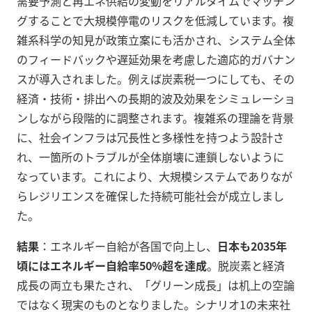
需要予測と再エネ供給の変動をリアルタイムでマッチン
グすることで大規模停電のリスクを低減しています
。複
雑系科学の知見が政策立案にも活かされ、システム全体
のフィードバックや遅延効果を考慮した適応的ガバナン
スが導入されました。例えば炭素税一つにしても、その
経済・技術・排出への長期的波及効果をシミュレーショ
ンしながら段階的に調整されます。複雑系の理論を背景
に、社会インフラは冗長性と多様性を持つよう設計さ
れ、一箇所のトラブルが全体崩壊に連鎖しないように
なっています。これにより、大規模システムでありなが
らレジリエンスを確保した持続可能社会が成立しまし
た。
結果
：エネルギー自給が各国で向上し、
日本も2035年
頃にはエネルギー自給率50%超を達成
。脱炭素と経済
成長の両立も果たされ、「グリーン成長」は机上の空論
ではなく現実のものとなりました。シナリオ1の未来社