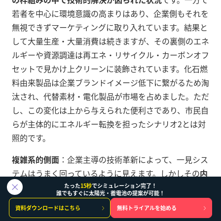
若者を中心に環境意識の高まりはあり、企業側もそれを
無視できずマーケティングに取り入れています。結果と
して大量生産・大量消費は続きますが、その裏側のエネ
ルギーや資源調達は再エネ・リサイクル・カーボンオフ
セットで見かけ上クリーンに装飾されています。化石燃
料由来製品は企業ブランドイメージ低下に繋がるため淘
汰され、代替素材・電化製品が市場を占めました。ただ
し、この変化は上から与えられた便利さであり、市民自
らが主体的にエネルギー転換を担ったシナリオ2とは対
照的です。
複雑系的側面
：企業主導の技術革新によって、一見シス
テムはうまく回っているように見えます。しかしその
内
実は非常に高度に相互依存したグローバル・サプライ
たった
15秒
でシミュレーション完了！
誰でもすぐに太陽光・蓄電池の提案が可能！
チェーンに支えられており、複雑系としての脆弱性も孕
資料ダウンロードはこちら
無料トライアルを始める
んでいます
。例えば、再エネ技術に必要な希少金属や部