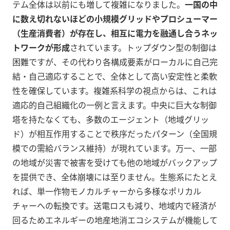
テム全体は以前にも増して複雑になりました。
一国の中
に数え切れないほどの小規模グリッドやプロシューマー
（生産消費者）が存在し、相互に電力を融通し合うネッ
トワークが形成
されています。トップダウン型の制御は
困難ですが、その代わり各構成要素がローカルに自己完
結・自己適応することで、全体として高い安定性と柔軟
性を確保しています。複雑系科学の視点からは、これは
適応的自己組織化の一例と言えます。中央に巨大な制御
塔を持たなくても、多数のエージェント（地域グリッ
ド）が相互作用することで秩序だったパターン（全国規
模での需給バランス維持）が現れています。万一、一部
の地域が災害で被害を受けても他の地域がバックアップ
を提供でき、全体崩壊には至りません。生態系にたとえ
れば、単一作物モノカルチャーから多様なポリカル
チャーへの転換です。送電ロスも減り、地域内で経済が
回るためエネルギーの地産地消エコシステムが機能して