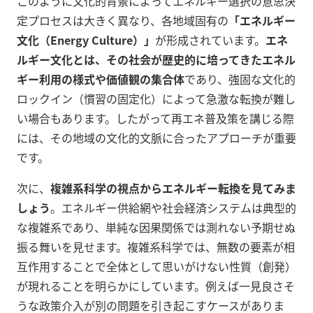
このように文化的背景によってエネルギー選択の意思決
定プロセスは大きく異なり、各地域固有の
「エネルギー
文化（Energy Culture）」
が形成されています。
エネ
ルギー文化とは、その社会が歴史的に培ってきたエネル
ギー利用の様式や価値観の集合体
であり、強固な文化的
ロックイン（慣習の固定化）によって急激な転換が難し
い場合もあります
。したがって再エネ普及策を講じる際
には、その地域の文化的文脈に合ったアプローチが重要
です。
次に、
複雑系科学の視点からエネルギー転換を見てみま
しょう
。エネルギー供給網や社会経済システムは典型的
な複雑系であり、単純な因果関係では測れない予期せぬ
振る舞いを見せます。複雑系科学では、無数の要素が相
互作用することで全体として思いがけない性質（創発）
が現れることを明らかにしています。例えば一見良さそ
うな政策介入が別の問題を引き起こすケースがありま