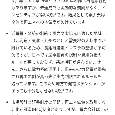
す。再エネ比率44%という2030年の非化石電源義務
もありますが、未達成でも実効的な罰則がなく、イ
ンセンティブが弱い状況です。結果として電力業界
全体で再エネへの本気度が欠けています。
送電網・系統の制約：風力や太陽光に適した地域
（北海道・東北・九州など）と需要地の大都市圏が
離れているため、長距離送電インフラの整備が不可
欠ですが、日本では送電投資の規制や費用負担の
ルールが整っておらず、系統増強が進んでいませ
ん。さらに電力系統運用上、旧来の火力発電が優先
され再エネ側が真っ先に出力制限されるルールも
残っています。このため地方で発電ポテンシャルが
あっても十分活かせない状況です。
市場設計と証書制度の問題：再エネ価値を取引する
非化石証書(NFC)制度がありますが、電力会社はこの