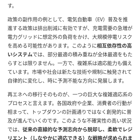
す。
政策の副作用の例として、電気自動車（EV）普及を推
進する政策は排出削減に有効ですが、充電需要の急増が
電力グリッドに想定外の負荷をかけ、大規模停電リスク
を高める可能性があります。このように
相互依存性の高
いシステム
では、部分最適の積み重ねが全体最適をもた
らすとは限りません。一方で、複雑系は適応能力も備え
ています。市場や社会は新たな技術や規制に触発されて
自律的に変化し、時に予測不能な方向に発展します。
再エネへの移行そのものが、一つの巨大な複雑適応系の
プロセスと言えます。各国政府や企業、消費者の行動が
相まって、トップダウンの計画通りではなく創発的に普
及が進んでいくのです。このような不確実性の高い状況
では、
従来の直線的な予測志向から脱却し、柔軟で
レジ
リエント（しなやかに適応できる）な戦略が求められま