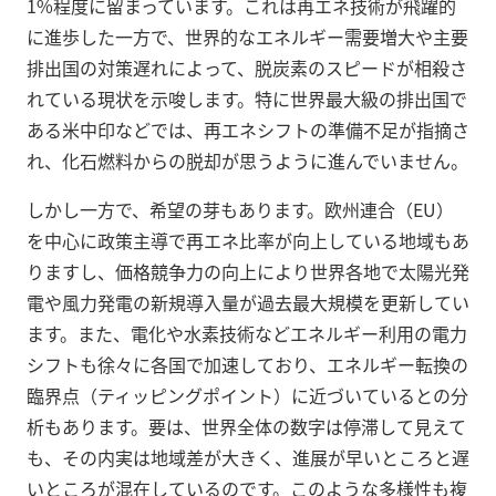
1%程度に留まっています。これは再エネ技術が飛躍的
に進歩した一方で、世界的なエネルギー需要増大や主要
排出国の対策遅れによって、脱炭素のスピードが相殺さ
れている現状を示唆します。特に世界最大級の排出国で
ある米中印などでは、再エネシフトの準備不足が指摘さ
れ、化石燃料からの脱却が思うように進んでいません。
しかし一方で、希望の芽もあります。欧州連合（EU）
を中心に政策主導で再エネ比率が向上している地域もあ
りますし、価格競争力の向上により世界各地で太陽光発
電や風力発電の新規導入量が過去最大規模を更新してい
ます。また、電化や水素技術などエネルギー利用の電力
シフトも徐々に各国で加速しており、エネルギー転換の
臨界点（ティッピングポイント）に近づいているとの分
析もあります。要は、世界全体の数字は停滞して見えて
も、その内実は地域差が大きく、進展が早いところと遅
いところが混在しているのです。このような多様性も複