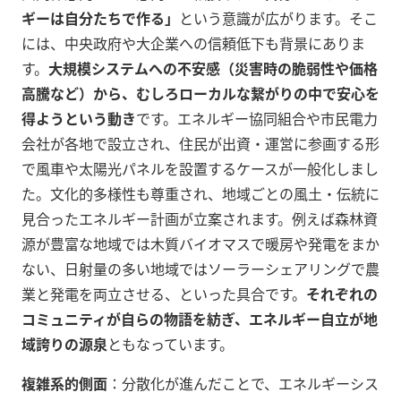
ギーは自分たちで作る」
という意識が広がります。そこ
には、中央政府や大企業への信頼低下も背景にありま
す。
大規模システムへの不安感（災害時の脆弱性や価格
高騰など）から、むしろローカルな繋がりの中で安心を
得ようという動き
です。エネルギー協同組合や市民電力
会社が各地で設立され、住民が出資・運営に参画する形
で風車や太陽光パネルを設置するケースが一般化しまし
た。文化的多様性も尊重され、地域ごとの風土・伝統に
見合ったエネルギー計画が立案されます。例えば森林資
源が豊富な地域では木質バイオマスで暖房や発電をまか
ない、日射量の多い地域ではソーラーシェアリングで農
業と発電を両立させる、といった具合です。
それぞれの
コミュニティが自らの物語を紡ぎ、エネルギー自立が地
域誇りの源泉
ともなっています。
複雑系的側面
：分散化が進んだことで、エネルギーシス