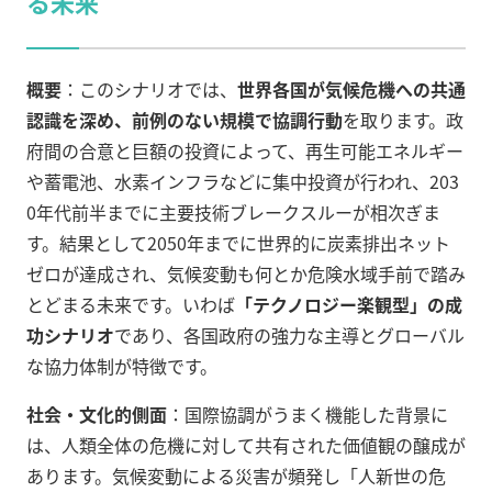
る未来
概要
：このシナリオでは、
世界各国が気候危機への共通
認識を深め、前例のない規模で協調行動
を取ります。政
府間の合意と巨額の投資によって、再生可能エネルギー
や蓄電池、水素インフラなどに集中投資が行われ、203
0年代前半までに主要技術ブレークスルーが相次ぎま
す。結果として2050年までに世界的に炭素排出ネット
ゼロが達成され、気候変動も何とか危険水域手前で踏み
とどまる未来です。いわば
「テクノロジー楽観型」の成
功シナリオ
であり、各国政府の強力な主導とグローバル
な協力体制が特徴です。
社会・文化的側面
：国際協調がうまく機能した背景に
は、人類全体の危機に対して共有された価値観の醸成が
あります。気候変動による災害が頻発し「人新世の危