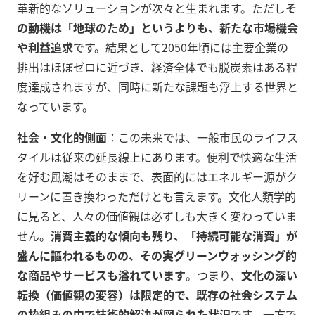
革新的なソリューションが次々と生まれます。ただし
そ
の動機は「地球のため」というよりも、新たな市場機会
や利益追求
です。結果として2050年頃には主要企業の
排出はほぼゼロに近づき、経済全体でも脱炭素はある程
度達成されますが、同時に新たな課題も浮上する世界と
なっています。
社会・文化的側面
：この未来では、一般市民のライフス
タイルは従来の延長線上にあります。便利で快適な生活
を好む風潮はそのままで、表面的にはエネルギー源がク
リーンに置き換わっただけとも言えます。文化人類学的
に見ると、人々の価値観は必ずしも大きく変わっていま
せん。
消費主義的な傾向も残り、「持続可能な消費」が
盛んに謳われるものの、その実グリーンウォッシング的
な商品やサービスも溢れています
。つまり、
文化の深い
転換（価値観の変容）は限定的で、既存の社会システム
の枠組みの中で技術的解決が図られた状況
です。一方で