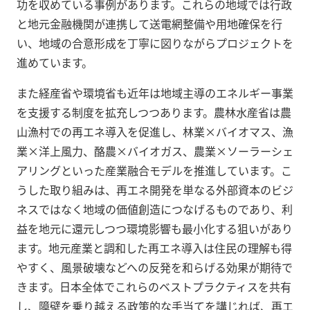
功を収めている事例があります。これらの地域では行政
と地元金融機関が連携して送電網整備や用地確保を行
い、地域の合意形成を丁寧に図りながらプロジェクトを
進めています。
また経産省や環境省も近年は地域主導のエネルギー事業
を支援する制度を拡充しつつあります。農林水産省は農
山漁村での再エネ導入を促進し、林業×バイオマス、漁
業×洋上風力、酪農×バイオガス、農業×ソーラーシェ
アリングといった産業融合モデルを推進しています。こ
うした取り組みは、再エネ開発を単なる外部資本のビジ
ネスではなく地域の価値創造につなげるものであり、利
益を地元に還元しつつ環境影響も最小化する狙いがあり
ます。地元産業と調和した再エネ導入は住民の理解も得
やすく、風景破壊などへの反発を和らげる効果が期待で
きます。日本全体でこれらのベストプラクティスを共有
し、障壁を乗り越える政策的な手当てを講じれば、再エ