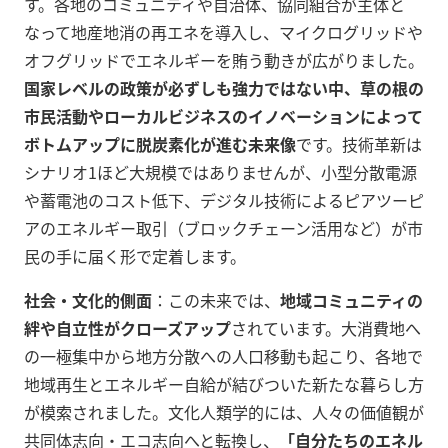
す。各地のコミュニティや自治体、協同組合が主体と
なって地産地消の再エネを導入し、マイクログリッドや
オフグリッドでエネルギーを賄う動きが広がりました。
国家レベルの政策が必ずしも強力ではない中、草の根の
市民活動やローカルビジネスのイノベーションによって
ボトムアップに脱炭素化が進む未来像
です。技術革新は
シナリオ1ほど大規模ではありませんが、小型分散電源
や蓄電池のコスト低下、デジタル技術によるピアツーピ
アのエネルギー取引（ブロックチェーン活用など）が市
民の手に届く形で定着します。
社会・文化的側面
：この未来では、
地域コミュニティの
絆や自立性がクローズアップ
されています。大消費地へ
の一極集中から地方分散への人口移動も起こり、各地で
地域再生とエネルギー自給が結びついた新たな暮らし方
が模索されました。文化人類学的には、人々の価値観が
共同体志向・エコ志向へと転換し、
「自分たちのエネル