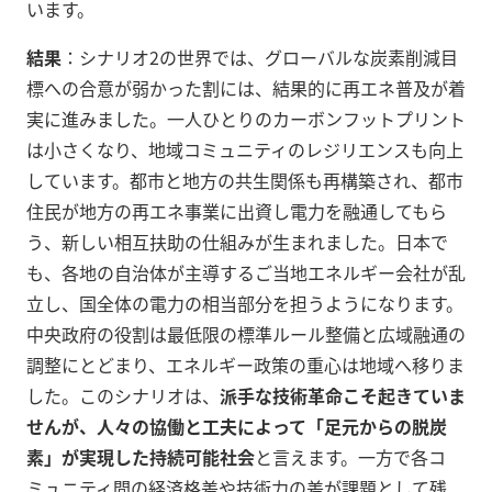
います。
結果
：シナリオ2の世界では、グローバルな炭素削減目
標への合意が弱かった割には、結果的に再エネ普及が着
実に進みました。一人ひとりのカーボンフットプリント
は小さくなり、地域コミュニティのレジリエンスも向上
しています。都市と地方の共生関係も再構築され、都市
住民が地方の再エネ事業に出資し電力を融通してもら
う、新しい相互扶助の仕組みが生まれました。日本で
も、各地の自治体が主導するご当地エネルギー会社が乱
立し、国全体の電力の相当部分を担うようになります。
中央政府の役割は最低限の標準ルール整備と広域融通の
調整にとどまり、エネルギー政策の重心は地域へ移りま
した。このシナリオは、
派手な技術革命こそ起きていま
せんが、人々の協働と工夫によって「足元からの脱炭
素」が実現した持続可能社会
と言えます。一方で各コ
ミュニティ間の経済格差や技術力の差が課題として残