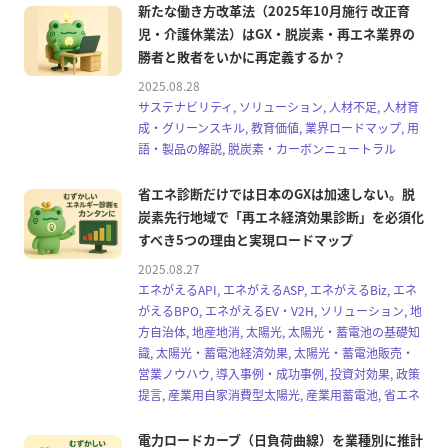
新たな働き方改革法（2025年10月施行 改正育
児・介護休業法）はGX・脱炭素・再エネ業界の
勝者と敗者をいかに再定義するか？
2025.08.28
サステナビリティ, ソリューション, 人材不足, 人材育
成・グリーンスキル, 教育価値, 業界ロードマップ, 用
語・製品の解説, 脱炭素・カーボンニュートラル
省エネ診断だけでは日本のGXは加速しない。脱
炭素先行地域で「再エネ経済効果診断」を必須化
すべき5つの理由と実現ロードマップ
2025.08.27
エネがえるAPI, エネがえるASP, エネがえるBiz, エネ
がえるBPO, エネがえるEV・V2H, ソリューション, 地
方自治体, 地産地消, 太陽光, 太陽光・蓄電池の基礎知
識, 太陽光・蓄電池経済効果, 太陽光・蓄電池販売・
営業ノウハウ, 導入事例・成功事例, 投資対効果, 政策
提言, 産業用自家消費型太陽光, 産業用蓄電池, 省エネ
電力ロードカーブ（日負荷曲線）を業種別に推計