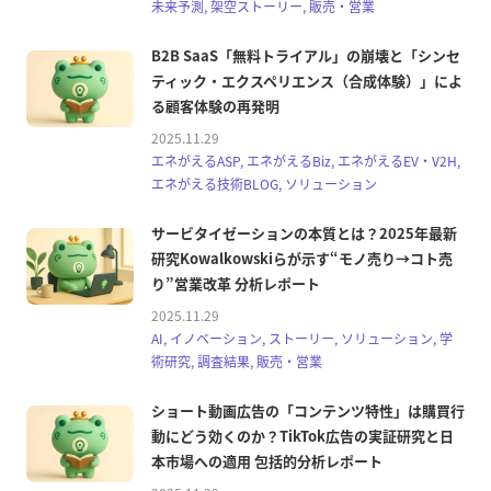
未来予測, 架空ストーリー, 販売・営業
B2B SaaS「無料トライアル」の崩壊と「シンセ
ティック・エクスペリエンス（合成体験）」によ
る顧客体験の再発明
2025.11.29
エネがえるASP, エネがえるBiz, エネがえるEV・V2H,
エネがえる技術BLOG, ソリューション
サービタイゼーションの本質とは？2025年最新
研究Kowalkowskiらが示す“モノ売り→コト売
り”営業改革 分析レポート
2025.11.29
AI, イノベーション, ストーリー, ソリューション, 学
術研究, 調査結果, 販売・営業
ショート動画広告の「コンテンツ特性」は購買行
動にどう効くのか？TikTok広告の実証研究と日
本市場への適用 包括的分析レポート