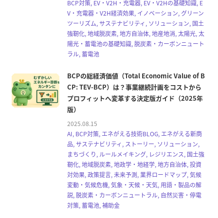
BCP対策, EV・V2H・充電器, EV・V2Hの基礎知識, E
V・充電器・V2H経済効果, イノベーション, グリーン
ツーリズム, サステナビリティ, ソリューション, 国土
強靭化, 地域脱炭素, 地方自治体, 地産地消, 太陽光, 太
陽光・蓄電池の基礎知識, 脱炭素・カーボンニュート
ラル, 蓄電池
BCPの総経済価値（Total Economic Value of B
CP: TEV-BCP）は？事業継続計画をコストから
プロフィットへ変革する決定版ガイド（2025年
版）
2025.08.15
AI, BCP対策, エネがえる技術BLOG, エネがえる新商
品, サステナビリティ, ストーリー, ソリューション,
まちづくり, ルールメイキング, レジリエンス, 国土強
靭化, 地域脱炭素, 地政学・地経学, 地方自治体, 投資
対効果, 政策提言, 未来予測, 業界ロードマップ, 気候
変動・気候危機, 気象・天候・天気, 用語・製品の解
説, 脱炭素・カーボンニュートラル, 自然災害・停電
対策, 蓄電池, 補助金