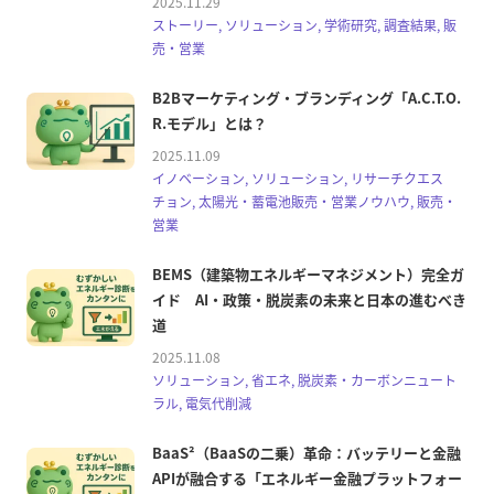
2025.11.29
ストーリー, ソリューション, 学術研究, 調査結果, 販
売・営業
B2Bマーケティング・ブランディング「A.C.T.O.
R.モデル」とは？
2025.11.09
イノベーション, ソリューション, リサーチクエス
チョン, 太陽光・蓄電池販売・営業ノウハウ, 販売・
営業
BEMS（建築物エネルギーマネジメント）完全ガ
イド AI・政策・脱炭素の未来と日本の進むべき
道
2025.11.08
ソリューション, 省エネ, 脱炭素・カーボンニュート
ラル, 電気代削減
BaaS²（BaaSの二乗）革命：バッテリーと金融
APIが融合する「エネルギー金融プラットフォー