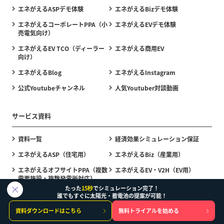
エネがえるASPデモ体験
エネがえるBizデモ体験
エネがえるコーポレートPPA（小
エネがえるEVデモ体験
売電気向け）
エネがえるEV TCO（ディーラー
エネがえる商用EV
向け）
エネがえるBlog
エネがえるInstagram
公式Youtubeチャンネル
人気Youtuber対談動画
サービス資料
資料一覧
経済効果シミュレーション保証
エネがえるASP（住宅用）
エネがえるBiz（産業用）
エネがえるオフサイトPPA（複数
エネがえるEV・V2H（EV用）
需要施設・複数発電所対応）
たった
15秒
でシミュレーション完了！
エネがえる法人フリートEV（複数
エネがえるBPO（設計代行・試算
誰でもすぐに太陽光・蓄電池の提案が可能！
台法人EV＋充電器経済効果シミュ
代行・補助金申請書作成代行）
資料ダウンロードはこちら
無料トライアルを始める
レーター）