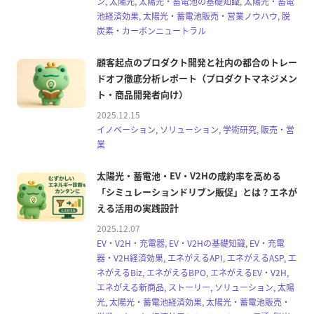
ン, 太陽光, 太陽光・蓄電池の基礎知識, 太陽光・蓄電
池経済効果, 太陽光・蓄電池販売・営業ノウハウ, 脱
炭素・カーボンニュートラル
顧客起点のプロダクト開発と社内の都合のトレー
ドオフ徹底分析レポート（プロダクトマネジメン
ト・商品開発者向け）
2025.12.15
イノベーション, ソリューション, 学術研究, 販売・営
業
太陽光・蓄電池・EV・V2Hの成約率を高める
「シミュレーションドリブン販促」とは？エネが
える活用の実践設計
2025.12.07
EV・V2H・充電器, EV・V2Hの基礎知識, EV・充電
器・V2H経済効果, エネがえるAPI, エネがえるASP, エ
ネがえるBiz, エネがえるBPO, エネがえるEV・V2H,
エネがえる新商品, ストーリー, ソリューション, 太陽
光, 太陽光・蓄電池経済効果, 太陽光・蓄電池販売・