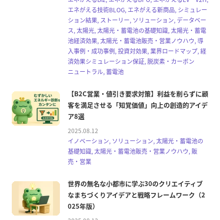
エネがえる技術BLOG, エネがえる新商品, シミュレー
ション結果, ストーリー, ソリューション, データベー
ス, 太陽光, 太陽光・蓄電池の基礎知識, 太陽光・蓄電
池経済効果, 太陽光・蓄電池販売・営業ノウハウ, 導
入事例・成功事例, 投資対効果, 業界ロードマップ, 経
済効果シミュレーション保証, 脱炭素・カーボン
ニュートラル, 蓄電池
【B2C営業・値引き要求対策】利益を削らずに顧
客を満足させる「知覚価値」向上の創造的アイデ
ア8選
2025.08.12
イノベーション, ソリューション, 太陽光・蓄電池の
基礎知識, 太陽光・蓄電池販売・営業ノウハウ, 販
売・営業
世界の無名な小都市に学ぶ30のクリエイティブ
なまちづくりアイデアと戦略フレームワーク（2
025年版）