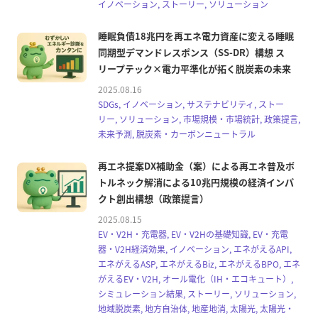
イノベーション, ストーリー, ソリューション
睡眠負債18兆円を再エネ電力資産に変える睡眠
同期型デマンドレスポンス（SS-DR）構想 ス
リープテック×電力平準化が拓く脱炭素の未来
2025.08.16
SDGs, イノベーション, サステナビリティ, ストー
リー, ソリューション, 市場規模・市場統計, 政策提言,
未来予測, 脱炭素・カーボンニュートラル
再エネ提案DX補助金（案）による再エネ普及ボ
トルネック解消による10兆円規模の経済インパ
クト創出構想（政策提言）
2025.08.15
EV・V2H・充電器, EV・V2Hの基礎知識, EV・充電
器・V2H経済効果, イノベーション, エネがえるAPI,
エネがえるASP, エネがえるBiz, エネがえるBPO, エネ
がえるEV・V2H, オール電化（IH・エコキュート）,
シミュレーション結果, ストーリー, ソリューション,
地域脱炭素, 地方自治体, 地産地消, 太陽光, 太陽光・