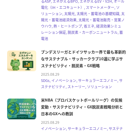
るASP, エネがえるBPO, エネがえるEV・V2H, オール
電化（IH・エコキュート）, スマートメーター, ソ
リューション, 太陽光, 太陽光・蓄電池の基礎知識, 太
陽光・蓄電池経済効果, 太陽光・蓄電池販売・営業ノ
ウハウ, 熱・ヒートポンプ, 省エネ, 経済効果シミュ
レーション保証, 脱炭素・カーボンニュートラル, 蓄
電池
ブンデスリーガとドイツサッカー界で最も革新的
なサステナブル・サッカークラブ10選に学ぶサ
ステナビリティ・脱炭素・GX戦略
2025.08.29
SDGs, イノベーション, サーキュラーエコノミー, サ
ステナビリティ, ストーリー, ソリューション
米NBA（プロバスケットボールリーグ）の気候
変動・サステナビリティ・GX脱炭素戦略分析と
日本のGXへの教訓
2025.08.29
イノベーション, サーキュラーエコノミー, サステナ