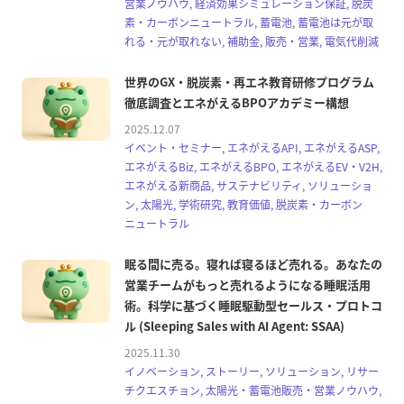
営業ノウハウ, 経済効果シミュレーション保証, 脱炭
素・カーボンニュートラル, 蓄電池, 蓄電池は元が取
れる・元が取れない, 補助金, 販売・営業, 電気代削減
世界のGX・脱炭素・再エネ教育研修プログラム
徹底調査とエネがえるBPOアカデミー構想
2025.12.07
イベント・セミナー, エネがえるAPI, エネがえるASP,
エネがえるBiz, エネがえるBPO, エネがえるEV・V2H,
エネがえる新商品, サステナビリティ, ソリューショ
ン, 太陽光, 学術研究, 教育価値, 脱炭素・カーボン
ニュートラル
眠る間に売る。寝れば寝るほど売れる。あなたの
営業チームがもっと売れるようになる睡眠活用
術。科学に基づく睡眠駆動型セールス・プロトコ
ル (Sleeping Sales with AI Agent: SSAA)
2025.11.30
イノベーション, ストーリー, ソリューション, リサー
チクエスチョン, 太陽光・蓄電池販売・営業ノウハウ,