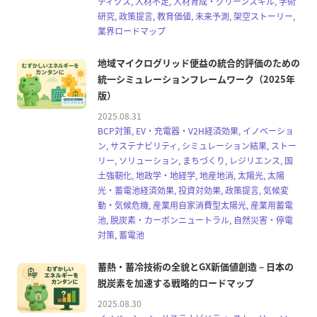
ティクス, 人材不足, 人材育成・グリーンスキル, 学術
研究, 政策提言, 教育価値, 未来予測, 架空ストーリー,
業界ロードマップ
地域マイクログリッド便益の統合的評価のための
統一シミュレーションフレームワーク（2025年
版）
2025.08.31
BCP対策, EV・充電器・V2H経済効果, イノベーショ
ン, サステナビリティ, シミュレーション結果, ストー
リー, ソリューション, まちづくり, レジリエンス, 国
土強靭化, 地政学・地経学, 地産地消, 太陽光, 太陽
光・蓄電池経済効果, 投資対効果, 政策提言, 気候変
動・気候危機, 産業用自家消費型太陽光, 産業用蓄電
池, 脱炭素・カーボンニュートラル, 自然災害・停電
対策, 蓄電池
蓄熱・蓄冷技術の全貌とGX新価値創造 – 日本の
脱炭素を加速する戦略的ロードマップ
2025.08.30