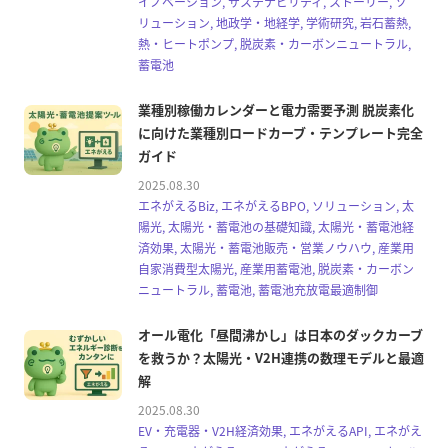
イノベーション, サステナビリティ, ストーリー, ソ
リューション, 地政学・地経学, 学術研究, 岩石蓄熱,
熱・ヒートポンプ, 脱炭素・カーボンニュートラル,
蓄電池
業種別稼働カレンダーと電力需要予測 脱炭素化
に向けた業種別ロードカーブ・テンプレート完全
ガイド
2025.08.30
エネがえるBiz, エネがえるBPO, ソリューション, 太
陽光, 太陽光・蓄電池の基礎知識, 太陽光・蓄電池経
済効果, 太陽光・蓄電池販売・営業ノウハウ, 産業用
自家消費型太陽光, 産業用蓄電池, 脱炭素・カーボン
ニュートラル, 蓄電池, 蓄電池充放電最適制御
オール電化「昼間沸かし」は日本のダックカーブ
を救うか？太陽光・V2H連携の数理モデルと最適
解
2025.08.30
EV・充電器・V2H経済効果, エネがえるAPI, エネがえ