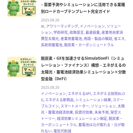
– 需要予測やシミュレーションに活用できる業種
別ロードカーブテンプレート完全ガイド
2025.08.26
AI, アワリーマッチング, イノベーション, ソリュー
ション, 学術研究, 政策提言, 最適容量, 産業用自家消
費型太陽光, 産業用蓄電池, 用語・製品の解説, 省エネ,
系統用蓄電池, 脱炭素・カーボンニュートラル
脱炭素・GXを加速させるSimulationFi（シミュ
レーション・ファイナンス）構想 – エネがえるの
太陽光・蓄電池経済効果シミュレーション×分散
型金融（DeFi）
2025.08.20
イノベーション, エネがえるAPI, エネがえる技術BLO
G, エネがえる新商品, シミュレーション結果, ステー
ブルコイン, スマートメーター, ソリューション, 太陽
光・蓄電池経済効果, 投資対効果, 未来予測, 架空ス
トーリー, 経済効果シミュレーション保証, 脱炭素・
カーボンニュートラル, 蓄電池は元が取れる・元が取
れない, 電気代削減