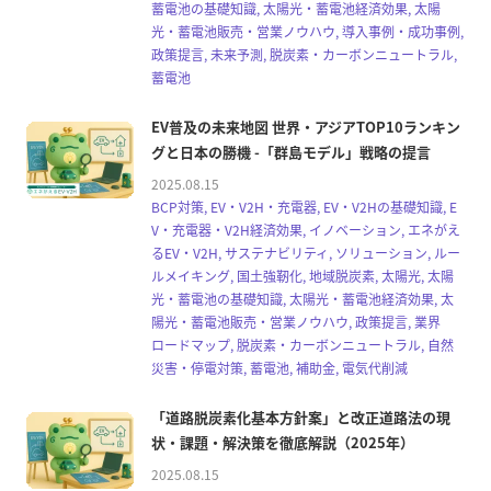
蓄電池の基礎知識, 太陽光・蓄電池経済効果, 太陽
光・蓄電池販売・営業ノウハウ, 導入事例・成功事例,
政策提言, 未来予測, 脱炭素・カーボンニュートラル,
蓄電池
EV普及の未来地図 世界・アジアTOP10ランキン
グと日本の勝機 -「群島モデル」戦略の提言
2025.08.15
BCP対策, EV・V2H・充電器, EV・V2Hの基礎知識, E
V・充電器・V2H経済効果, イノベーション, エネがえ
るEV・V2H, サステナビリティ, ソリューション, ルー
ルメイキング, 国土強靭化, 地域脱炭素, 太陽光, 太陽
光・蓄電池の基礎知識, 太陽光・蓄電池経済効果, 太
陽光・蓄電池販売・営業ノウハウ, 政策提言, 業界
ロードマップ, 脱炭素・カーボンニュートラル, 自然
災害・停電対策, 蓄電池, 補助金, 電気代削減
「道路脱炭素化基本方針案」と改正道路法の現
状・課題・解決策を徹底解説（2025年）
2025.08.15