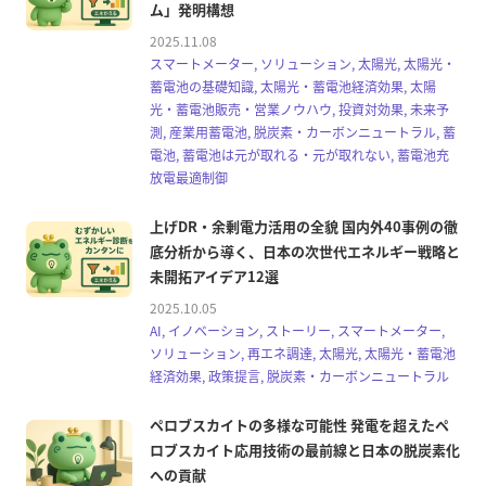
ム」発明構想
2025.11.08
スマートメーター, ソリューション, 太陽光, 太陽光・
蓄電池の基礎知識, 太陽光・蓄電池経済効果, 太陽
光・蓄電池販売・営業ノウハウ, 投資対効果, 未来予
測, 産業用蓄電池, 脱炭素・カーボンニュートラル, 蓄
電池, 蓄電池は元が取れる・元が取れない, 蓄電池充
放電最適制御
上げDR・余剰電力活用の全貌 国内外40事例の徹
底分析から導く、日本の次世代エネルギー戦略と
未開拓アイデア12選
2025.10.05
AI, イノベーション, ストーリー, スマートメーター,
ソリューション, 再エネ調達, 太陽光, 太陽光・蓄電池
経済効果, 政策提言, 脱炭素・カーボンニュートラル
ペロブスカイトの多様な可能性 発電を超えたペ
ロブスカイト応用技術の最前線と日本の脱炭素化
への貢献