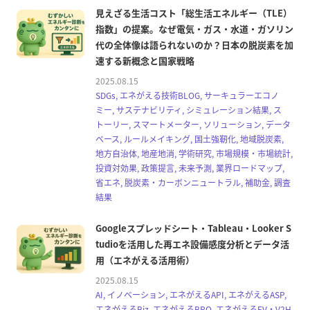
見えざる生活コスト「総生活エネルギー（TLE）
指数」の提案。なぜ電気・ガス・水道・ガソリン
代の全体像は語られないのか？日本の脱炭素を加
速する新概念と国家戦略
2025.08.15
SDGs, エネがえる技術BLOG, サーキュラーエコノ
ミー, サステナビリティ, シミュレーション結果, ス
トーリー, スマートメーター, ソリューション, データ
ベース, ルールメイキング, 国土強靭化, 地域脱炭素,
地方自治体, 地産地消, 学術研究, 市場規模・市場統計,
投資対効果, 政策提言, 未来予測, 業界ロードマップ,
省エネ, 脱炭素・カーボンニュートラル, 補助金, 調査
結果
Googleスプレッドシート・Tableau・Looker S
tudioを活用した再エネ設備感度分析とデータ活
用（エネがえる活用術）
2025.08.15
AI, イノベーション, エネがえるAPI, エネがえるASP,
エネがえるBiz, エネがえるBPO, エネがえるEV・V2H,