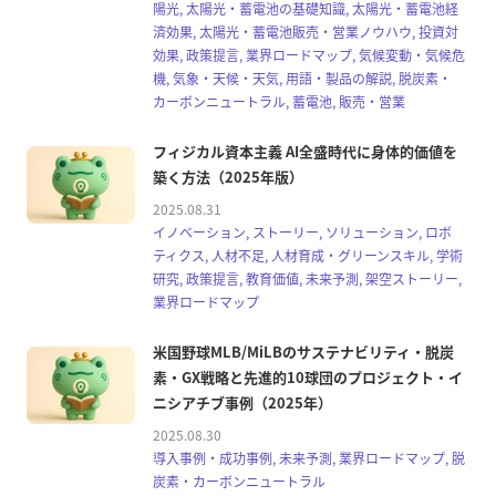
陽光, 太陽光・蓄電池の基礎知識, 太陽光・蓄電池経
済効果, 太陽光・蓄電池販売・営業ノウハウ, 投資対
効果, 政策提言, 業界ロードマップ, 気候変動・気候危
機, 気象・天候・天気, 用語・製品の解説, 脱炭素・
カーボンニュートラル, 蓄電池, 販売・営業
フィジカル資本主義 AI全盛時代に身体的価値を
築く方法（2025年版）
2025.08.31
イノベーション, ストーリー, ソリューション, ロボ
ティクス, 人材不足, 人材育成・グリーンスキル, 学術
研究, 政策提言, 教育価値, 未来予測, 架空ストーリー,
業界ロードマップ
米国野球MLB/MiLBのサステナビリティ・脱炭
素・GX戦略と先進的10球団のプロジェクト・イ
ニシアチブ事例（2025年）
2025.08.30
導入事例・成功事例, 未来予測, 業界ロードマップ, 脱
炭素・カーボンニュートラル