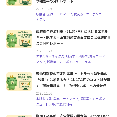
ブ報告書の分析レポート
2025.11.26
核融合, 業界ロードマップ, 脱炭素・カーボンニュー
トラル
政府総合経済対策（21.3兆円）におけるエネル
ギー・脱炭素・蓄電池産業の事業機会と構造的リ
スク分析レポート
2025.11.23
エネルギーミックス, 地政学・地経学, 業界ロード
マップ, 脱炭素・カーボンニュートラル
軽油引取税の暫定税率廃止 – トラック運送業の
「儲け」は増えるか？ 1L 17.1円のコスト減が導
く「脱炭素経営」と「物流MaaS」への分岐点
2025.11.06
地域脱炭素, 業界ロードマップ, 脱炭素・カーボン
ニュートラル, 電気代削減
欧州エネルギー安全保障の再定義 Agora Ener