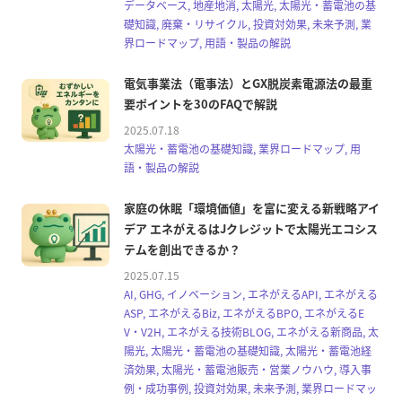
データベース, 地産地消, 太陽光, 太陽光・蓄電池の基
礎知識, 廃棄・リサイクル, 投資対効果, 未来予測, 業
界ロードマップ, 用語・製品の解説
電気事業法（電事法）とGX脱炭素電源法の最重
要ポイントを30のFAQで解説
2025.07.18
太陽光・蓄電池の基礎知識, 業界ロードマップ, 用
語・製品の解説
家庭の休眠「環境価値」を富に変える新戦略アイ
デア エネがえるはJクレジットで太陽光エコシス
テムを創出できるか？
2025.07.15
AI, GHG, イノベーション, エネがえるAPI, エネがえる
ASP, エネがえるBiz, エネがえるBPO, エネがえるE
V・V2H, エネがえる技術BLOG, エネがえる新商品, 太
陽光, 太陽光・蓄電池の基礎知識, 太陽光・蓄電池経
済効果, 太陽光・蓄電池販売・営業ノウハウ, 導入事
例・成功事例, 投資対効果, 未来予測, 業界ロードマッ