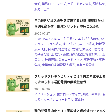
価値, 業界ロードマップ, 用語・製品の解説, 調査結果,
販売・営業
自治体PPA導入の壁を突破する戦略 環境課が財
務課を動かす「財政メリット」の完全交渉術
2025.07.27
PPA/TPO, SDGs, エネがえるBiz, エネがえるBPO, シ
ミュレーション結果, まちづくり, 再エネ調達, 地域脱
炭素, 地方自治体, 地産地消, 太陽光, 太陽光・蓄電池
の基礎知識, 太陽光・蓄電池経済効果, 投資対効果, 政
策提言, 最適容量, 業界ロードマップ, 気候変動・気候
危機, 産業用自家消費型太陽光, 産業用蓄電池
グリッドフレキシビリティとは？再エネ比率上昇
で求められる送配電網の柔軟性確保
2025.07.26
イノベーション, 業界ロードマップ, 系統用蓄電池, 脱
炭素・カーボンニュートラル, 蓄電池
動的配電最適化とは？需要地と供給地のリアルタ