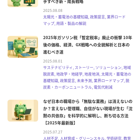
手すべき新・成長戦略
2025.08.08
太陽光・蓄電池の基礎知識, 政策提言, 業界ロード
マップ, 用語・製品の解説
2025年ガソリン税「暫定税率」廃止の衝撃 10年
後の価格、経済、GX戦略への全貌解析と日本の
進むべき道
2025.08.01
サステナビリティ, ストーリー, ソリューション, 地域
脱炭素, 地政学・地経学, 地産地消, 太陽光・蓄電池の
基礎知識, 政策提言, 未来予測, 業界ロードマップ, 脱
炭素・カーボンニュートラル, 電気代削減
なぜ日本の職場から「無駄な業務」は消えないの
か？言えない管理職、自信がない現場が生む「沈
黙の共依存」を科学的に解明し、断ち切る方法
【2025年最新版】
2025.07.27
人材不足, 人材育成・グリーンスキル, 学術研究, 教育