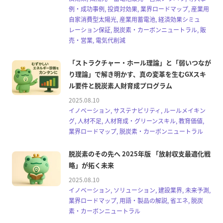
例・成功事例, 投資対効果, 業界ロードマップ, 産業用
自家消費型太陽光, 産業用蓄電池, 経済効果シミュ
レーション保証, 脱炭素・カーボンニュートラル, 販
売・営業, 電気代削減
「ストラクチャー・ホール理論」と「弱いつなが
り理論」で解き明かす、真の変革を生むGXスキ
ル要件と脱炭素人財育成プログラム
2025.08.10
イノベーション, サステナビリティ, ルールメイキン
グ, 人材不足, 人材育成・グリーンスキル, 教育価値,
業界ロードマップ, 脱炭素・カーボンニュートラル
脱炭素のその先へ 2025年版 「放射収支最適化戦
略」が拓く未来
2025.08.10
イノベーション, ソリューション, 建設業界, 未来予測,
業界ロードマップ, 用語・製品の解説, 省エネ, 脱炭
素・カーボンニュートラル