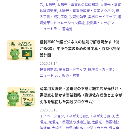
ス, 太陽光, 太陽光・蓄電池の基礎知識, 太陽光・蓄電
池経済効果, 太陽光・蓄電池販売・営業ノウハウ, 導
入事例・成功事例, 投資対効果, 業界ロードマップ, 経
済効果シミュレーション保証, 脱炭素・カーボン
ニュートラル, 蓄電池
粗利率60%超ビジネスの法則で解き明かす「儲
かるGX」 中小企業のための脱炭素・収益化完全
設計図
2025.08.14
投資対効果, 業界ロードマップ, 脱炭素・カーボン
ニュートラル, 販売・営業
産業用太陽光・蓄電池の下請け施工店が元請け・
需要家を動かす事業戦略（資源依存理論とエネが
えるを駆使した実践プログラム）
2025.08.10
イノベーション, エネがえるBiz, エネがえるBPO, 太
陽光, 太陽光・蓄電池の基礎知識, 太陽光・蓄電池経
済効果, 太陽光・蓄電池販売・営業ノウハウ, 導入事