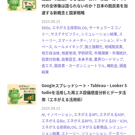
代の全体像は語られないのか？日本の脱炭素を加
速する新概念と国家戦略
2025.08.15
SDGs, エネがえる技術BLOG, サーキュラーエコノ
ミー, サステナビリティ, シミュレーション結果, ス
トーリー, スマートメーター, ソリューション, データ
ベース, ルールメイキング, 国土強靭化, 地域脱炭素,
地方自治体, 地産地消, 学術研究, 市場規模・市場統計,
投資対効果, 政策提言, 未来予測, 業界ロードマップ,
省エネ, 脱炭素・カーボンニュートラル, 補助金, 調査
結果
Googleスプレッドシート・Tableau・Looker S
tudioを活用した再エネ設備感度分析とデータ活
用（エネがえる活用術）
2025.08.15
AI, イノベーション, エネがえるAPI, エネがえるASP,
エネがえるBiz, エネがえるBPO, エネがえるEV・V2H,
エネがえる技術BLOG, エネがえる新商品, シミュレー
ション結果, ストーリー, ソリューション, データベー