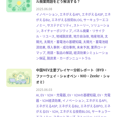
ル廃棄問題をどう解消する？
2025.06.08
イノベーション, エネがえるAPI, エネがえるASP, エネ
がえるBiz, エネがえる技術BLOG, サーキュラーエコ
ノミー, サステナビリティ, ストーリー, ソリューショ
ン, ネイチャーポジティブ, パネル廃棄・リサイク
ル・リユース, 地域脱炭素, 地方自治体, 地産地消, 太
陽光, 太陽光・蓄電池の基礎知識, 太陽光・蓄電池経
済効果, 導入事例・成功事例, 未来予測, 業界ロード
マップ, 用語・製品の解説, 経済効果シミュレーショ
ン保証, 脱炭素・カーボンニュートラル
中国NEV主要プレイヤー分析レポート（BYD・
ファーウェイ・シャオペン・NIO・Zeekr・シャ
オミ）
2025.06.03
AI, EV・V2H・充電器, EV・V2Hの基礎知識, EV・充電
器・V2H経済効果, イノベーション, エネがえるAPI,
エネがえるASP, エネがえるBiz, エネがえるBPO, エネ
がえるEV・V2H, エネがえる技術BLOG, サーキュラー
エコノミー, スタートアップ, ストーリー, ソリュー