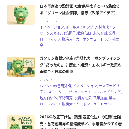
日本再創造の設計図 社会保障改革とGXを融合す
る「グリーン社会保障」構想（政策アイデア）
2025.08.09
イノベーション, ルールメイキング, 人材育成・グ
リーンスキル, 政策提言, 教育価値, 未来予測, 業界
ロードマップ, 脱炭素・カーボンニュートラル, 補助
金
ガソリン税暫定税率は“隠れカーボンプライシン
グ”だったのか？ 歴史・経済・エネルギー政策の
再統合と日本の針路
2025.08.09
EV・V2Hの基礎知識, イノベーション, サステナビリ
ティ, ストーリー, ソリューション, ルールメイキング,
地方自治体, 学術研究, 投資対効果, 政策提言, 業界
ロードマップ, 脱炭素・カーボンニュートラル
2026年改正下請法（取引適正化法）の衝撃 太陽
光・蓄電池業界の構造変革と、事業者が今すぐ着