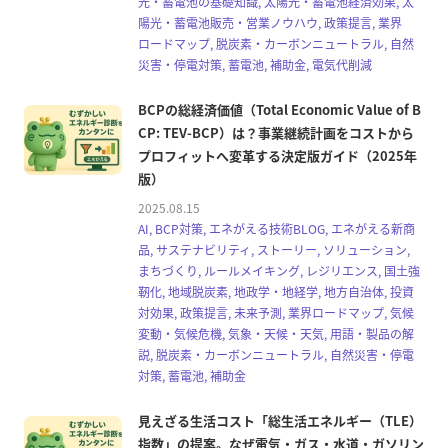
光・蓄電池の基礎知識, 太陽光・蓄電池経済効果, 太
陽光・蓄電池販売・営業ノウハウ, 政策提言, 業界
ロードマップ, 脱炭素・カーボンニュートラル, 自然
災害・停電対策, 蓄電池, 補助金, 電気代削減
BCPの総経済価値（Total Economic Value of B
CP: TEV-BCP）は？事業継続計画をコストから
プロフィットへ変革する決定版ガイド（2025年
版）
2025.08.15
AI, BCP対策, エネがえる技術BLOG, エネがえる新商
品, サステナビリティ, ストーリー, ソリューション,
まちづくり, ルールメイキング, レジリエンス, 国土強
靭化, 地域脱炭素, 地政学・地経学, 地方自治体, 投資
対効果, 政策提言, 未来予測, 業界ロードマップ, 気候
変動・気候危機, 気象・天候・天気, 用語・製品の解
説, 脱炭素・カーボンニュートラル, 自然災害・停電
対策, 蓄電池, 補助金
見えざる生活コスト「総生活エネルギー（TLE）
指数」の提案。なぜ電気・ガス・水道・ガソリン