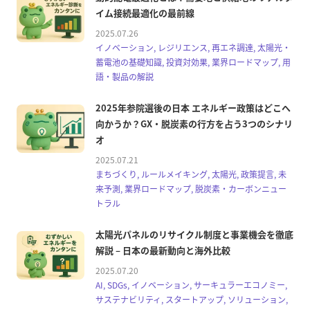
イム接続最適化の最前線
2025.07.26
イノベーション, レジリエンス, 再エネ調達, 太陽光・
蓄電池の基礎知識, 投資対効果, 業界ロードマップ, 用
語・製品の解説
2025年参院選後の日本 エネルギー政策はどこへ
向かうか？GX・脱炭素の行方を占う3つのシナリ
オ
2025.07.21
まちづくり, ルールメイキング, 太陽光, 政策提言, 未
来予測, 業界ロードマップ, 脱炭素・カーボンニュー
トラル
太陽光パネルのリサイクル制度と事業機会を徹底
解説 – 日本の最新動向と海外比較
2025.07.20
AI, SDGs, イノベーション, サーキュラーエコノミー,
サステナビリティ, スタートアップ, ソリューション,