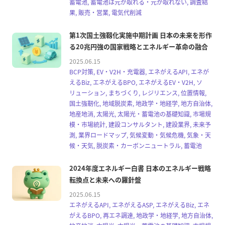
蓄電池, 蓄電池は元が取れる・元が取れない, 調査結
果, 販売・営業, 電気代削減
第1次国土強靱化実施中期計画 日本の未来を形作
る20兆円強の国家戦略とエネルギー革命の融合
2025.06.15
BCP対策, EV・V2H・充電器, エネがえるAPI, エネが
えるBiz, エネがえるBPO, エネがえるEV・V2H, ソ
リューション, まちづくり, レジリエンス, 位置情報,
国土強靭化, 地域脱炭素, 地政学・地経学, 地方自治体,
地産地消, 太陽光, 太陽光・蓄電池の基礎知識, 市場規
模・市場統計, 建設コンサルタント, 建設業界, 未来予
測, 業界ロードマップ, 気候変動・気候危機, 気象・天
候・天気, 脱炭素・カーボンニュートラル, 蓄電池
2024年度エネルギー白書 日本のエネルギー戦略
転換点と未来への羅針盤
2025.06.15
エネがえるAPI, エネがえるASP, エネがえるBiz, エネ
がえるBPO, 再エネ調達, 地政学・地経学, 地方自治体,