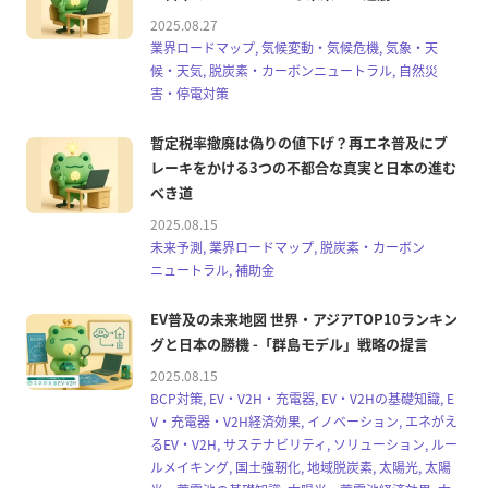
2025.08.27
業界ロードマップ, 気候変動・気候危機, 気象・天
候・天気, 脱炭素・カーボンニュートラル, 自然災
害・停電対策
暫定税率撤廃は偽りの値下げ？再エネ普及にブ
レーキをかける3つの不都合な真実と日本の進む
べき道
2025.08.15
未来予測, 業界ロードマップ, 脱炭素・カーボン
ニュートラル, 補助金
EV普及の未来地図 世界・アジアTOP10ランキン
グと日本の勝機 -「群島モデル」戦略の提言
2025.08.15
BCP対策, EV・V2H・充電器, EV・V2Hの基礎知識, E
V・充電器・V2H経済効果, イノベーション, エネがえ
るEV・V2H, サステナビリティ, ソリューション, ルー
ルメイキング, 国土強靭化, 地域脱炭素, 太陽光, 太陽