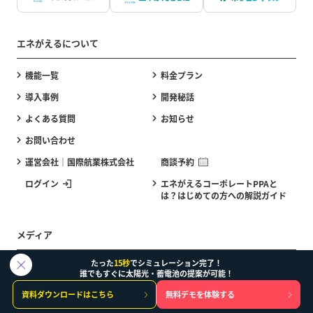
エネがえるについて
機能一覧
料金プラン
導入事例
開発秘話
よくある質問
お知らせ
お問い合わせ
運営会社｜国際航業株式会社
商談予約
ログイン
エネがえるコーポレートPPAと
は？はじめての方への解説ガイド
メディア
たった
15秒
でシミュレーション完了！
エネがえるASPデモ体験
エネがえるBizデモ体験
誰でもすぐに太陽光・蓄電池の提案が可能！
エネがえるコーポレートPPA（小
エネがえるEVデモ体験
資料ダウンロードはこちら
無料デモを体験する
売電気向け）