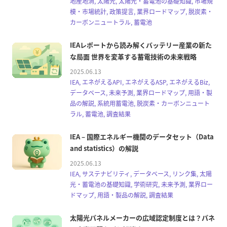
地産地消, 太陽光, 太陽光・蓄電池の基礎知識, 市場規
模・市場統計, 政策提言, 業界ロードマップ, 脱炭素・
カーボンニュートラル, 蓄電池
IEAレポートから読み解くバッテリー産業の新た
な局面 世界を変革する蓄電技術の未来戦略
2025.06.13
IEA, エネがえるAPI, エネがえるASP, エネがえるBiz,
データベース, 未来予測, 業界ロードマップ, 用語・製
品の解説, 系統用蓄電池, 脱炭素・カーボンニュート
ラル, 蓄電池, 調査結果
IEA – 国際エネルギー機関のデータセット（Data
and statistics）の解説
2025.06.13
IEA, サステナビリティ, データベース, リンク集, 太陽
光・蓄電池の基礎知識, 学術研究, 未来予測, 業界ロー
ドマップ, 用語・製品の解説, 調査結果
太陽光パネルメーカーの広域認定制度とは？パネ