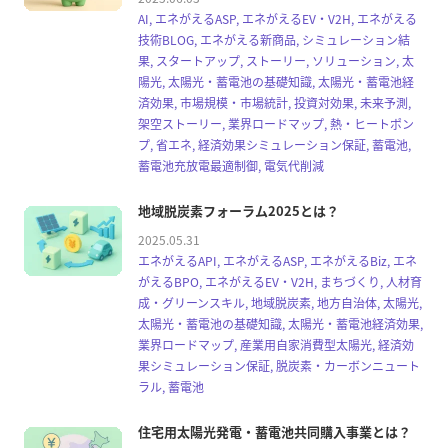
AI, エネがえるASP, エネがえるEV・V2H, エネがえる
技術BLOG, エネがえる新商品, シミュレーション結
果, スタートアップ, ストーリー, ソリューション, 太
陽光, 太陽光・蓄電池の基礎知識, 太陽光・蓄電池経
済効果, 市場規模・市場統計, 投資対効果, 未来予測,
架空ストーリー, 業界ロードマップ, 熱・ヒートポン
プ, 省エネ, 経済効果シミュレーション保証, 蓄電池,
蓄電池充放電最適制御, 電気代削減
地域脱炭素フォーラム2025とは？
2025.05.31
エネがえるAPI, エネがえるASP, エネがえるBiz, エネ
がえるBPO, エネがえるEV・V2H, まちづくり, 人材育
成・グリーンスキル, 地域脱炭素, 地方自治体, 太陽光,
太陽光・蓄電池の基礎知識, 太陽光・蓄電池経済効果,
業界ロードマップ, 産業用自家消費型太陽光, 経済効
果シミュレーション保証, 脱炭素・カーボンニュート
ラル, 蓄電池
住宅用太陽光発電・蓄電池共同購入事業とは？