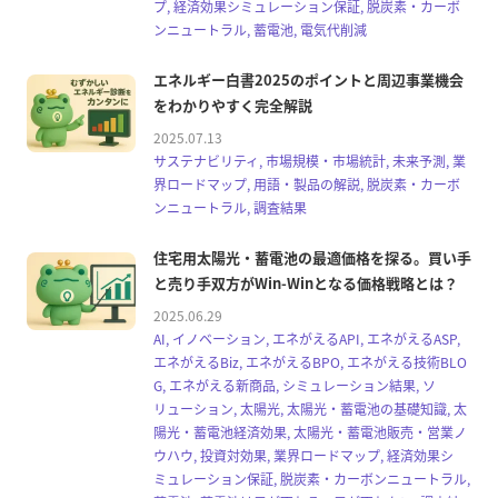
プ, 経済効果シミュレーション保証, 脱炭素・カーボ
ンニュートラル, 蓄電池, 電気代削減
エネルギー白書2025のポイントと周辺事業機会
をわかりやすく完全解説
2025.07.13
サステナビリティ, 市場規模・市場統計, 未来予測, 業
界ロードマップ, 用語・製品の解説, 脱炭素・カーボ
ンニュートラル, 調査結果
住宅用太陽光・蓄電池の最適価格を探る。買い手
と売り手双方がWin-Winとなる価格戦略とは？
2025.06.29
AI, イノベーション, エネがえるAPI, エネがえるASP,
エネがえるBiz, エネがえるBPO, エネがえる技術BLO
G, エネがえる新商品, シミュレーション結果, ソ
リューション, 太陽光, 太陽光・蓄電池の基礎知識, 太
陽光・蓄電池経済効果, 太陽光・蓄電池販売・営業ノ
ウハウ, 投資対効果, 業界ロードマップ, 経済効果シ
ミュレーション保証, 脱炭素・カーボンニュートラル,