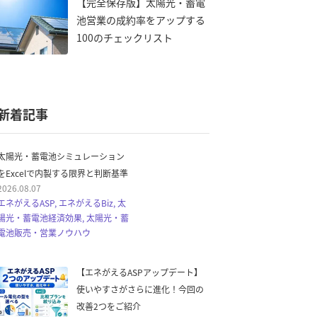
【完全保存版】太陽光・蓄電
池営業の成約率をアップする
100のチェックリスト
新着記事
太陽光・蓄電池シミュレーション
をExcelで内製する限界と判断基準
2026.08.07
エネがえるASP, エネがえるBiz, 太
陽光・蓄電池経済効果, 太陽光・蓄
電池販売・営業ノウハウ
【エネがえるASPアップデート】
使いやすさがさらに進化！今回の
改善2つをご紹介