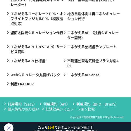
レーター）
エネがえるコーポレートPPA・オ
地方自治体向け再エネシミュレー
フサイトフィジカルPPA（複数拠
ション代行
点対応）
壁面太陽光シミュレーション代行
エネがえるAPI（独自シミュレー
ター開発）
エネがえるAPI（REST API）サー
エネがえる稟議書テンプレート
ビス資料
エネがえるAPI 仕様書
市場連動型電気料金プラン対応A
PI
Webシミュレータ丸投げパック
エネがえるAI Sense
制度TRACKER
利用規約（SaaS）
利用規約（API）
利用規約（BPO・BPaaS）
個人情報の取り扱い
経済効果シミュレーション比較
Copyright ©国際航業株式会社 All Rights Reserved.
たった
15秒
でシミュレーション完了！