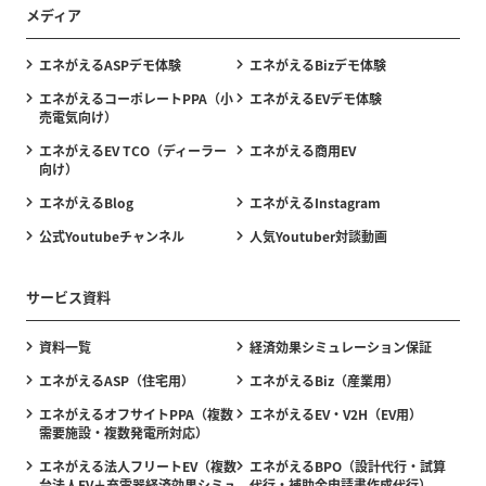
メディア
エネがえるASPデモ体験
エネがえるBizデモ体験
エネがえるコーポレートPPA（小
エネがえるEVデモ体験
売電気向け）
エネがえるEV TCO（ディーラー
エネがえる商用EV
向け）
エネがえるBlog
エネがえるInstagram
公式Youtubeチャンネル
人気Youtuber対談動画
サービス資料
資料一覧
経済効果シミュレーション保証
エネがえるASP（住宅用）
エネがえるBiz（産業用）
エネがえるオフサイトPPA（複数
エネがえるEV・V2H（EV用）
需要施設・複数発電所対応）
エネがえる法人フリートEV（複数
エネがえるBPO（設計代行・試算
台法人EV＋充電器経済効果シミュ
代行・補助金申請書作成代行）