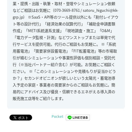
業・提携・出版・執筆・取材・登壇やシミュレーション依頼
などご相談はお気軽に（070-3669-8761 / satoru_higuchi@kk-
grp.jp） ※SaaS・API等のツール提供以外にも「割付レイアウ
ト等の設計代行」「経済効果の試算代行」「補助金申請書類
作成」「METI系統連系支援」「現地調査・施工」「O&M」
「電力データ監視・計測」などワンストップまたは単発で代
行サービスを提供可能。代行のご相談もお気軽に。 ※「系統
用蓄電池」「需要家併設蓄電池」「FIT転蓄電池」等の市場取
引が絡むシミュレーションや事業性評価も個別相談・受託代
行（※当社パートナー紹介含む）が可能。お気軽にご相談く
ださい。 ※「このシミュレーションや見積もりが妥当かどう
か？」セカンドオピニオンが欲しいという太陽光・蓄電池導
入予定の家庭・事業者の需要家からのご相談もお気軽に。簡
易的にアドバイス及び優良・信頼できるエネがえる導入済の
販売施工店等をご紹介します。
Pocket