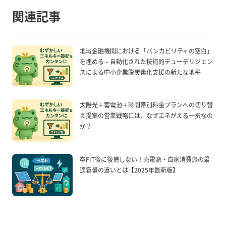
関連記事
地域金融機関における「バンカビリティの空白」
を埋める – 自動化された技術的デューデリジェン
スによる中小企業脱炭素化支援の新たな地平
太陽光＋蓄電池＋時間帯別料金プランへの切り替
え提案の営業戦略には、なぜエネがえる一択なの
か？
卒FIT後に後悔しない！売電派・自家消費派の最
適容量の違いとは【2025年最新版】