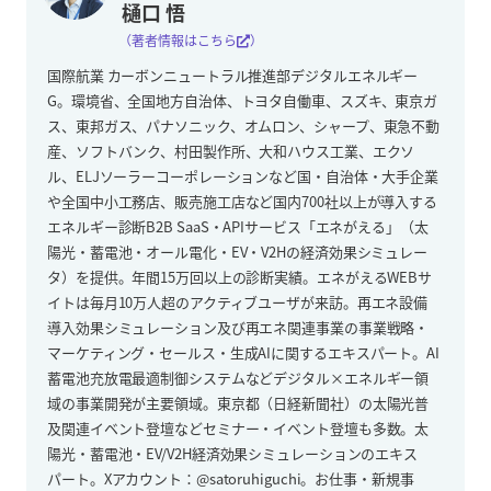
樋口 悟
（著者情報はこちら
）
国際航業 カーボンニュートラル推進部デジタルエネルギー
G。環境省、全国地方自治体、トヨタ自働車、スズキ、東京ガ
ス、東邦ガス、パナソニック、オムロン、シャープ、東急不動
産、ソフトバンク、村田製作所、大和ハウス工業、エクソ
ル、ELJソーラーコーポレーションなど国・自治体・大手企業
や全国中小工務店、販売施工店など国内700社以上が導入する
エネルギー診断B2B SaaS・APIサービス「エネがえる」（太
陽光・蓄電池・オール電化・EV・V2Hの経済効果シミュレー
タ）を提供。年間15万回以上の診断実績。エネがえるWEBサ
イトは毎月10万人超のアクティブユーザが来訪。再エネ設備
導入効果シミュレーション及び再エネ関連事業の事業戦略・
マーケティング・セールス・生成AIに関するエキスパート。AI
蓄電池充放電最適制御システムなどデジタル×エネルギー領
域の事業開発が主要領域。東京都（日経新聞社）の太陽光普
及関連イベント登壇などセミナー・イベント登壇も多数。太
陽光・蓄電池・EV/V2H経済効果シミュレーションのエキス
パート。Xアカウント：@satoruhiguchi。お仕事・新規事