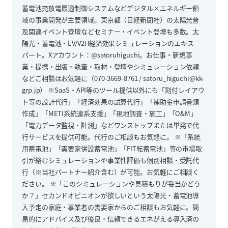
蓄電池充放電最適制御システムなどデジタル×エネルギー領
域の事業開発が主要領域。東京都（日経新聞社）の太陽光普
及関連イベント登壇などセミナー・イベント登壇も多数。太
陽光・蓄電池・EV/V2H経済効果シミュレーションのエキス
パート。Xアカウント：@satoruhiguchi。お仕事・新規事
業・提携・出版・執筆・取材・登壇やシミュレーション依頼
などご相談はお気軽に（070-3669-8761 / satoru_higuchi@kk-
grp.jp） ※SaaS・API等のツール提供以外にも「割付レイアウ
ト等の設計代行」「経済効果の試算代行」「補助金申請書類
作成」「METI系統連系支援」「現地調査・施工」「O&M」
「電力データ監視・計測」などワンストップまたは単発で代
行サービスを提供可能。代行のご相談もお気軽に。 ※「系統
用蓄電池」「需要家併設蓄電池」「FIT転蓄電池」等の市場取
引が絡むシミュレーションや事業性評価も個別相談・受託代
行（※当社パートナー紹介含む）が可能。お気軽にご相談く
ださい。 ※「このシミュレーションや見積もりが妥当かどう
か？」セカンドオピニオンが欲しいという太陽光・蓄電池導
入予定の家庭・事業者の需要家からのご相談もお気軽に。簡
易的にアドバイス及び優良・信頼できるエネがえる導入済の