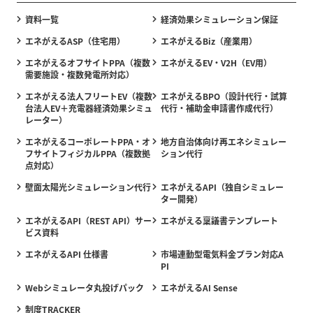
資料一覧
経済効果シミュレーション保証
エネがえるASP（住宅用）
エネがえるBiz（産業用）
エネがえるオフサイトPPA（複数
エネがえるEV・V2H（EV用）
需要施設・複数発電所対応）
エネがえる法人フリートEV（複数
エネがえるBPO（設計代行・試算
台法人EV＋充電器経済効果シミュ
代行・補助金申請書作成代行）
レーター）
エネがえるコーポレートPPA・オ
地方自治体向け再エネシミュレー
フサイトフィジカルPPA（複数拠
ション代行
点対応）
壁面太陽光シミュレーション代行
エネがえるAPI（独自シミュレー
ター開発）
エネがえるAPI（REST API）サー
エネがえる稟議書テンプレート
ビス資料
エネがえるAPI 仕様書
市場連動型電気料金プラン対応A
PI
Webシミュレータ丸投げパック
エネがえるAI Sense
制度TRACKER