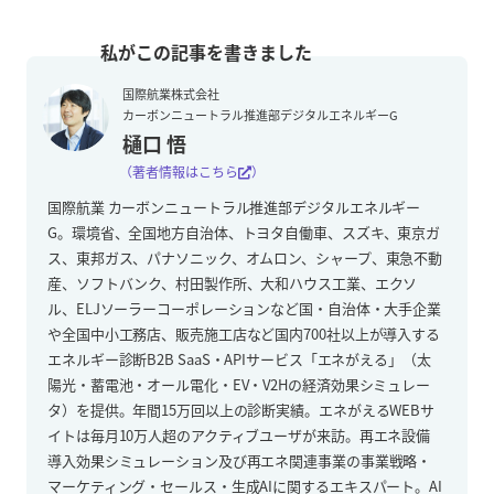
国際航業株式会社
カーボンニュートラル推進部デジタルエネルギーG
樋口 悟
（著者情報はこちら
）
国際航業 カーボンニュートラル推進部デジタルエネルギー
G。環境省、全国地方自治体、トヨタ自働車、スズキ、東京ガ
ス、東邦ガス、パナソニック、オムロン、シャープ、東急不動
産、ソフトバンク、村田製作所、大和ハウス工業、エクソ
ル、ELJソーラーコーポレーションなど国・自治体・大手企業
や全国中小工務店、販売施工店など国内700社以上が導入する
エネルギー診断B2B SaaS・APIサービス「エネがえる」（太
陽光・蓄電池・オール電化・EV・V2Hの経済効果シミュレー
タ）を提供。年間15万回以上の診断実績。エネがえるWEBサ
イトは毎月10万人超のアクティブユーザが来訪。再エネ設備
導入効果シミュレーション及び再エネ関連事業の事業戦略・
マーケティング・セールス・生成AIに関するエキスパート。AI