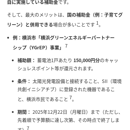
自に実施している補助金
です。
そして、最大のメリットは、
国の補助金（例：子育てグ
1
リーン）と併用できる
場合が多いことです
。
例：横浜市「横浜グリーンエネルギーパートナー
7
シップ（YGrEP）事業」
補助額：
蓄電池1戸あたり
150,000円分
のキャッ
シュレスポイント等が還元されます。
条件：
太陽光発電設備と接続すること、SII（環境
共創イニシアチブ）に登録された機器であるこ
7
と、横浜市民であること
。
期間：
2025年12月22日（月曜日）まで（ただし、
先着順で予算額に達し次第、その時点で終了しま
7
す）
。