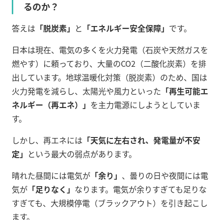
るのか？
答えは
「脱炭素」
と
「エネルギー安全保障」
です。
日本は現在、電気の多くを火力発電（石炭や天然ガスを
燃やす）に頼っており、大量のCO2（二酸化炭素）を排
出しています。地球温暖化対策（脱炭素）のため、国は
火力発電を減らし、太陽光や風力といった
「再生可能エ
ネルギー（再エネ）」
を主力電源にしようとしていま
す。
しかし、再エネには
「天気に左右され、発電量が不安
定」
という最大の弱点があります。
晴れた昼間には電気が
「余り」
、曇りの日や夜間には電
気が
「足りなく」
なります。電気が余りすぎても足りな
すぎても、大規模停電（ブラックアウト）を引き起こし
ます。