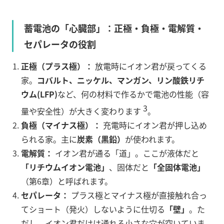
蓄電池の「心臓部」：正極・負極・電解質・
セパレータの役割
正極（プラス極）：
放電時にイオン君が戻ってくる
家。
コバルト、ニッケル、マンガン、リン酸鉄リチ
ウム(LFP)
など、何の材料で作るかで電池の性能（容
3
量や安全性）が大きく変わります
。
負極（マイナス極）：
充電時にイオン君が押し込め
られる家。主に
炭素（黒鉛）
が使われます。
電解質：
イオン君が通る「道」。ここが液体だと
「リチウムイオン電池」
、固体だと
「全固体電池」
（第6章）と呼ばれます。
セパレータ：
プラス極とマイナス極が直接触れ合っ
てショート（発火）しないように仕切る
「壁」
。た
だし、イオン君だけは通れる小さな穴が空いていま