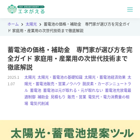
ホーム
太陽光
蓄電池の価格・補助金 専門家が選び方を完全ガイ
ド 家庭用・産業用の次世代技術まで徹底解説
蓄電池の価格・補助金 専門家が選び方を完
全ガイド 家庭用・産業用の次世代技術まで
徹底解説
2025.1
太陽光
,
太陽光・蓄電池の基礎知識
,
太陽光・蓄電池経済効果
,
太
1.07
陽光・蓄電池販売・営業ノウハウ
,
脱炭素・カーボンニュートラ
ル
,
蓄電池
,
蓄電池は元が取れる・元が取れない
,
蓄電池充放電最
適制御
,
補助金
,
見積もり
,
販売・営業
,
電気代・電力消費量の相
場
,
電気代削減