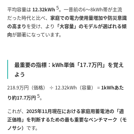
5
平均容量は
12.32kWh
。一昔前の6〜8kWh帯が主流
だった時代と比べ、
家庭での電力使用量増加や防災意識
の高まり
を受け、より
「大容量」のモデルが選ばれる傾
向
が顕著になっています。
最重要の指標：kWh単価「17.7万円」を覚え
よう
218.9万円（価格） ÷ 12.32kWh（容量） =
1kWhあた
5
り約17.7万円
。
これが、
2025年11月現在における家庭用蓄電池の「適
正価格」を判断するための最も重要なベンチマーク（モ
ノサシ）
です。