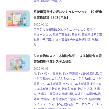
電池, 補助金, 見積もり
系統用蓄電池の収益シミュレーション｜10MWh
事業性試算【2026年版】
2025.06.21
エネがえる技術BLOG, シミュレーション結果, ソ
リューション, 系統用蓄電池, 蓄電池, 蓄電池は元が取
れる・元が取れない, 蓄電池充放電最適制御, 見積も
り
AI×自治体スマエネ補助金APIによる補助金申請
書類自動作成システム構想
2025.06.09
AI, EV・V2H・充電器, EV・充電器・V2H経済効果, エ
ネがえるAPI, エネがえるASP, エネがえるBiz, エネが
えるBPO, エネがえるEV・V2H, エネがえる技術BLO
G, エネがえる新商品, 地域脱炭素, 地方自治体, 太陽
光, 太陽光・蓄電池の基礎知識, 太陽光・蓄電池経済
効果, 太陽光・蓄電池販売・営業ノウハウ, 経済効果
シミュレーション保証, 脱炭素・カーボンニュートラ