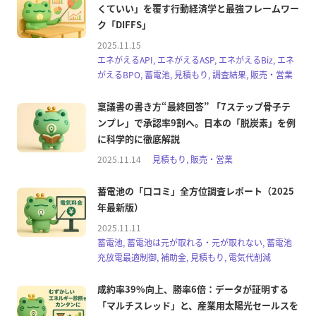
くていい」を覆す行動経済学と最強フレームワー
ク「DIFFS」
2025.11.15
エネがえるAPI, エネがえるASP, エネがえるBiz, エネ
がえるBPO, 蓄電池, 見積もり, 調査結果, 販売・営業
稟議書の書き方“最終回答” 「7ステップ骨子テ
ンプレ」で承認率9割へ。日本の「脱炭素」を例
に科学的に徹底解説
2025.11.14
見積もり, 販売・営業
蓄電池の「口コミ」全方位調査レポート（2025
年最新版）
2025.11.11
蓄電池, 蓄電池は元が取れる・元が取れない, 蓄電池
充放電最適制御, 補助金, 見積もり, 電気代削減
成約率39%向上、勝率6倍：データが証明する
「マルチスレッド」と、産業用太陽光セールスを