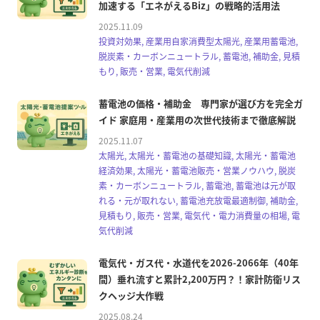
加速する「エネがえるBiz」の戦略的活用法
2025.11.09
投資対効果, 産業用自家消費型太陽光, 産業用蓄電池,
脱炭素・カーボンニュートラル, 蓄電池, 補助金, 見積
もり, 販売・営業, 電気代削減
蓄電池の価格・補助金 専門家が選び方を完全ガ
イド 家庭用・産業用の次世代技術まで徹底解説
2025.11.07
太陽光, 太陽光・蓄電池の基礎知識, 太陽光・蓄電池
経済効果, 太陽光・蓄電池販売・営業ノウハウ, 脱炭
素・カーボンニュートラル, 蓄電池, 蓄電池は元が取
れる・元が取れない, 蓄電池充放電最適制御, 補助金,
見積もり, 販売・営業, 電気代・電力消費量の相場, 電
気代削減
電気代・ガス代・水道代を2026-2066年（40年
間）垂れ流すと累計2,200万円？！家計防衛リス
クヘッジ大作戦
2025.08.24