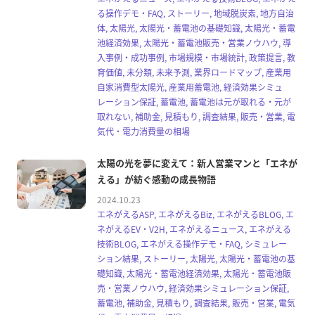
る操作デモ・FAQ, ストーリー, 地域脱炭素, 地方自治
体, 太陽光, 太陽光・蓄電池の基礎知識, 太陽光・蓄電
池経済効果, 太陽光・蓄電池販売・営業ノウハウ, 導
入事例・成功事例, 市場規模・市場統計, 政策提言, 教
育価値, 未分類, 未来予測, 業界ロードマップ, 産業用
自家消費型太陽光, 産業用蓄電池, 経済効果シミュ
レーション保証, 蓄電池, 蓄電池は元が取れる・元が
取れない, 補助金, 見積もり, 調査結果, 販売・営業, 電
気代・電力消費量の相場
太陽の光を夢に変えて：新人営業マンと「エネが
える」が紡ぐ感動の成長物語
2024.10.23
エネがえるASP, エネがえるBiz, エネがえるBLOG, エ
ネがえるEV・V2H, エネがえるニュース, エネがえる
技術BLOG, エネがえる操作デモ・FAQ, シミュレー
ション結果, ストーリー, 太陽光, 太陽光・蓄電池の基
礎知識, 太陽光・蓄電池経済効果, 太陽光・蓄電池販
売・営業ノウハウ, 経済効果シミュレーション保証,
蓄電池, 補助金, 見積もり, 調査結果, 販売・営業, 電気