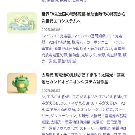
ル, 蓄電池, 補助金, 見積もり
世界EV先進国の戦略転換 補助金時代の終焉から
次世代エコシステムへ
2025.06.06
EV・V2H・充電器, EV・V2Hの基礎知識, EV・充電
器・V2H経済効果, 脱炭素・カーボンニュートラル,
蓄電池, 蓄電池は元が取れる・元が取れない, 蓄電池
充放電最適制御, 補助金, 見積もり, 語源, 調査結果, 販
売・営業, 電気代削減
太陽光 蓄電池の見積が高すぎる？太陽光・蓄電
池セカンドオピニオンシステム試作品
2025.06.03
AI, エネがえるAPI, エネがえるASP, エネがえるBiz, エ
ネがえるBLOG, エネがえるBPO, エネがえるEV・V2
H, エネがえる新商品, シミュレーション結果, ストー
リー, ソリューション, 太陽光, 太陽光・蓄電池の基礎
知識, 太陽光・蓄電池経済効果, 太陽光・蓄電池販
売・営業ノウハウ, 架空ストーリー, 蓄電池, 蓄電池は
元が取れる・元が取れない, 見積もり, 販売・営業, 電