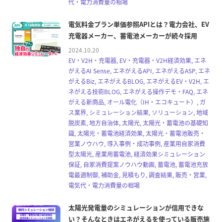
代・電力消費量の相場
電気料金プラン単価参照APIとは？電力会社、EV
充電器メーカー、蓄電池メーカーが続々採用
2024.10.20
EV・V2H・充電器, EV・充電器・V2H経済効果, エネ
がえるAI Sense, エネがえるAPI, エネがえるASP, エネ
がえるBiz, エネがえるBLOG, エネがえるEV・V2H, エ
ネがえる技術BLOG, エネがえる操作デモ・FAQ, エネ
がえる新商品, オール電化（IH・エコキュート）, ガ
ス業界, シミュレーション結果, ソリューション, 地域
脱炭素, 地方自治体, 太陽光, 太陽光・蓄電池の基礎知
識, 太陽光・蓄電池経済効果, 太陽光・蓄電池販売・
営業ノウハウ, 導入事例・成功事例, 産業用自家消費
型太陽光, 産業用蓄電池, 経済効果シミュレーション
保証, 自家消費提案ノウハウ動画, 蓄電池, 蓄電池充放
電最適制御, 補助金, 見積もり, 調査結果, 販売・営業,
電気代・電力消費量の相場
太陽光発電量のシミュレーションが信用できな
い？そんなときはエネがえるを使っている販売施