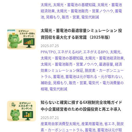
太陽光, 太陽光・蓄電池の基礎知識, 太陽光・蓄電池
経済効果, 太陽光・蓄電池販売・営業ノウハウ, 蓄電
池, 見積もり, 販売・営業, 電気代削減
太陽光・蓄電池の最適容量シミュレーション 投
資回収を最大化する新常識 （2025年版）
2025.07.25
PPA/TPO, エネがえるASP, エネがえるBPO, 太陽光,
太陽光・蓄電池の基礎知識, 太陽光・蓄電池経済効果,
太陽光・蓄電池販売・営業ノウハウ, 最適容量, 経済
効果シミュレーション保証, 脱炭素・カーボンニュー
トラル, 蓄電池, 蓄電池は元が取れる・元が取れない,
補助金, 見積もり, 販売・営業, 電気代・電力消費量の
相場, 電気代削減
知らないと確実に損するGX税制完全攻略ガイド
中小企業経営者のための設備投資と再エネ導入
2025.07.21
産業用自家消費型太陽光, 産業用蓄電池, 省エネ, 脱炭
素・カーボンニュートラル, 蓄電池, 蓄電池は元が取