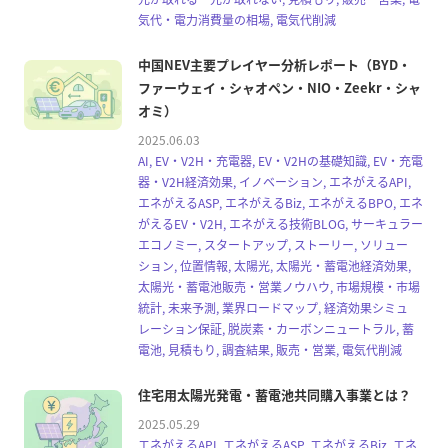
気代・電力消費量の相場, 電気代削減
中国NEV主要プレイヤー分析レポート（BYD・
ファーウェイ・シャオペン・NIO・Zeekr・シャ
オミ）
2025.06.03
AI, EV・V2H・充電器, EV・V2Hの基礎知識, EV・充電
器・V2H経済効果, イノベーション, エネがえるAPI,
エネがえるASP, エネがえるBiz, エネがえるBPO, エネ
がえるEV・V2H, エネがえる技術BLOG, サーキュラー
エコノミー, スタートアップ, ストーリー, ソリュー
ション, 位置情報, 太陽光, 太陽光・蓄電池経済効果,
太陽光・蓄電池販売・営業ノウハウ, 市場規模・市場
統計, 未来予測, 業界ロードマップ, 経済効果シミュ
レーション保証, 脱炭素・カーボンニュートラル, 蓄
電池, 見積もり, 調査結果, 販売・営業, 電気代削減
住宅用太陽光発電・蓄電池共同購入事業とは？
2025.05.29
エネがえるAPI, エネがえるASP, エネがえるBiz, エネ