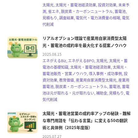
太陽光, 太陽光・蓄電池経済効果, 投資対効果, 未来予
測, 省エネ, 脱炭素・カーボンニュートラル, 蓄電池,
見積もり, 調査結果, 電気代・電力消費量の相場, 電気
代削減
リアルオプション理論で産業用自家消費型太陽
光・蓄電池の成約率を最大化する提案ノウハウ
2025.08.15
エネがえるBiz, エネがえるBPO, 太陽光, 太陽光・蓄
電池の基礎知識, 太陽光・蓄電池経済効果, 太陽光・
蓄電池販売・営業ノウハウ, 導入事例・成功事例, 投
資対効果, 教育価値, 産業用自家消費型太陽光, 産業用
蓄電池, 脱炭素・カーボンニュートラル, 蓄電池, 蓄電
池は元が取れる・元が取れない, 補助金, 見積もり, 電
気代削減
太陽光・蓄電池営業の成約率アップの秘訣 – 難解
な専門用語を「伝わる言葉」に変える50の翻訳
術と具体例（2025年度版）
2025.07.27