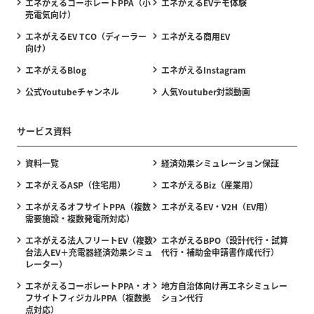
エネがえるコーポレートPPA（小
エネがえるEVデモ体験
売電気向け）
エネがえるEV TCO（ディーラー
エネがえる商用EV
向け）
エネがえるBlog
エネがえるInstagram
公式Youtubeチャンネル
人気Youtuber対談動画
サービス資料
資料一覧
経済効果シミュレーション保証
エネがえるASP（住宅用）
エネがえるBiz（産業用）
エネがえるオフサイトPPA（複数
エネがえるEV・V2H（EV用）
需要施設・複数発電所対応）
エネがえる法人フリートEV（複数
エネがえるBPO（設計代行・試算
台法人EV＋充電器経済効果シミュ
代行・補助金申請書作成代行）
レーター）
エネがえるコーポレートPPA・オ
地方自治体向け再エネシミュレー
フサイトフィジカルPPA（複数拠
ション代行
点対応）