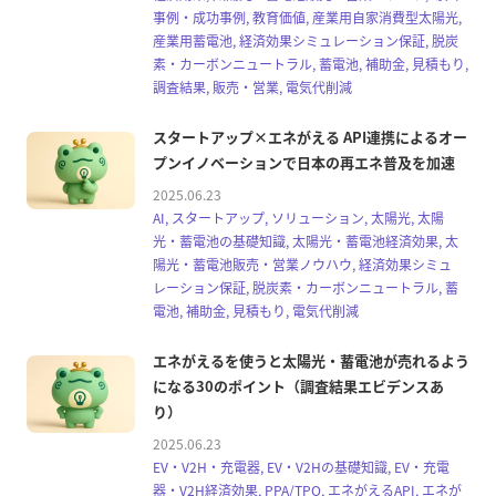
事例・成功事例, 教育価値, 産業用自家消費型太陽光,
産業用蓄電池, 経済効果シミュレーション保証, 脱炭
素・カーボンニュートラル, 蓄電池, 補助金, 見積もり,
調査結果, 販売・営業, 電気代削減
スタートアップ×エネがえる API連携によるオー
プンイノベーションで日本の再エネ普及を加速
2025.06.23
AI, スタートアップ, ソリューション, 太陽光, 太陽
光・蓄電池の基礎知識, 太陽光・蓄電池経済効果, 太
陽光・蓄電池販売・営業ノウハウ, 経済効果シミュ
レーション保証, 脱炭素・カーボンニュートラル, 蓄
電池, 補助金, 見積もり, 電気代削減
エネがえるを使うと太陽光・蓄電池が売れるよう
になる30のポイント（調査結果エビデンスあ
り）
2025.06.23
EV・V2H・充電器, EV・V2Hの基礎知識, EV・充電
器・V2H経済効果, PPA/TPO, エネがえるAPI, エネが