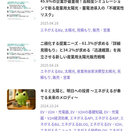
45.6%の企業が最重視！高精度シミュレーショ
ンで斬る産業用太陽光・蓄電池導入の「不確実性
リスク」
2025.04.18
エネがえるBiz, 太陽光, 見積もり, 販売・営業
二極化する提案ニーズ – 61.3%が求める『詳細
見積もり』と34.2%が求める『迅速概算』を両
立させる新しい産業用太陽光販売戦略
2025.04.18
エネがえるBiz, 太陽光, 産業用自家消費型太陽光, 見
積もり, 販売・営業
キミと太陽と、明日への投資 〜エネがえるが奏
でる未来のメロディ〜
2024.10.24
EV・V2H・充電器, EV・V2Hの基礎知識, EV・充電
器・V2H経済効果, エネがえるAPI, エネがえるASP, エ
ネがえるBiz, エネがえるBLOG, エネがえるEV・V2H,
エネがえるニュース, エネがえる技術BLOG, エネがえ