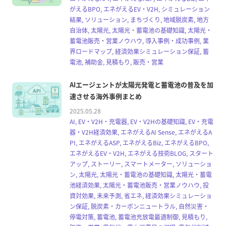
がえるBPO, エネがえるEV・V2H, シミュレーション
結果, ソリューション, まちづくり, 地域脱炭素, 地方
自治体, 太陽光, 太陽光・蓄電池の基礎知識, 太陽光・
蓄電池販売・営業ノウハウ, 導入事例・成功事例, 業
界ロードマップ, 経済効果シミュレーション保証, 蓄
電池, 補助金, 見積もり, 販売・営業
AIエージェントが太陽光発電と蓄電池の普及を加
速させる海外事例まとめ
2025.05.28
AI, EV・V2H・充電器, EV・V2Hの基礎知識, EV・充電
器・V2H経済効果, エネがえるAI Sense, エネがえるA
PI, エネがえるASP, エネがえるBiz, エネがえるBPO,
エネがえるEV・V2H, エネがえる技術BLOG, スタート
アップ, ストーリー, スマートメーター, ソリューショ
ン, 太陽光, 太陽光・蓄電池の基礎知識, 太陽光・蓄電
池経済効果, 太陽光・蓄電池販売・営業ノウハウ, 投
資対効果, 未来予測, 省エネ, 経済効果シミュレーショ
ン保証, 脱炭素・カーボンニュートラル, 自然災害・
停電対策, 蓄電池, 蓄電池充放電最適制御, 見積もり,