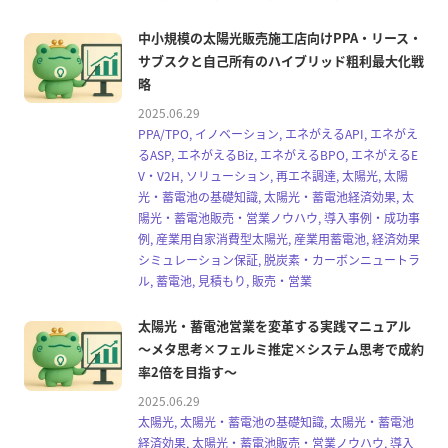
中小規模の太陽光販売施工店向けPPA・リース・
サブスクと自己所有のハイブリッド粗利最大化戦
略
2025.06.29
PPA/TPO, イノベーション, エネがえるAPI, エネがえ
るASP, エネがえるBiz, エネがえるBPO, エネがえるE
V・V2H, ソリューション, 再エネ調達, 太陽光, 太陽
光・蓄電池の基礎知識, 太陽光・蓄電池経済効果, 太
陽光・蓄電池販売・営業ノウハウ, 導入事例・成功事
例, 産業用自家消費型太陽光, 産業用蓄電池, 経済効果
シミュレーション保証, 脱炭素・カーボンニュートラ
ル, 蓄電池, 見積もり, 販売・営業
太陽光・蓄電池営業を変革する実践マニュアル
～メタ思考×フェルミ推定×システム思考で成約
率2倍を目指す～
2025.06.29
太陽光, 太陽光・蓄電池の基礎知識, 太陽光・蓄電池
経済効果, 太陽光・蓄電池販売・営業ノウハウ, 導入