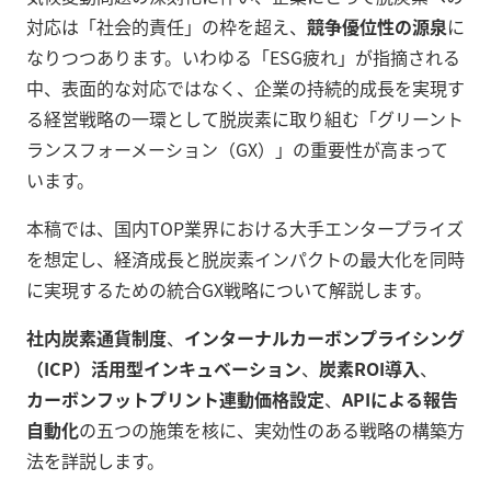
対応は「社会的責任」の枠を超え、
競争優位性の源泉
に
なりつつあります。いわゆる「ESG疲れ」が指摘される
中、表面的な対応ではなく、企業の持続的成長を実現す
る経営戦略の一環として脱炭素に取り組む「グリーント
ランスフォーメーション（GX）」の重要性が高まって
います。
本稿では、国内TOP業界における大手エンタープライズ
を想定し、経済成長と脱炭素インパクトの最大化を同時
に実現するための統合GX戦略について解説します。
社内炭素通貨制度
、
インターナルカーボンプライシング
（ICP）活用型インキュベーション
、
炭素ROI導入
、
カーボンフットプリント連動価格設定
、
APIによる報告
自動化
の五つの施策を核に、実効性のある戦略の構築方
法を詳説します。