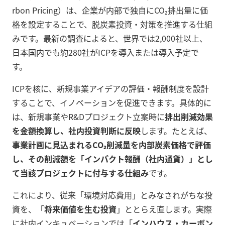
rbon Pricing）は、企業が内部で独自にCO₂排出量に価
格を設定することで、脱炭素投資・対策を推進する仕組
みです。最新の調査によると、世界では2,000社以上、
日本国内でも約280社がICPを導入または導入予定で
す。
ICPを核に、新規事業アイデアの評価・報酬制度を設計
することで、イノベーションを促進できます。具体的に
は、新規事業やR&Dプロジェクト立案時に
排出削減効果
を金額換算し、社内投資判断に反映
します。たとえば、
事業計画に見込まれるCO₂削減量を内部炭素価格で評価
し、その削減額を「インパクト報酬（社内通貨）」とし
て当該プロジェクトに付与する仕組み
です。
これにより、従来「環境対応費用」とみなされがちな投
資を、「
将来価値を生む投資
」ととらえ直します。実際
に社内インキュベーションでは「
インハウス・カーボン