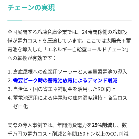
チェーンの実現
全国展開する冷凍倉庫企業では、24時間稼働の冷却設
備が電力コストを圧迫しています。ここでは太陽光＋蓄
電池を導入した「エネルギー自給型コールドチェーン」
への転換が有効です：
倉庫屋根への産業用ソーラーと大容量蓄電池の導入
需要ピーク時の蓄電池放電によるデマンド削減
自治体・国の省エネ補助金を活用したROI向上
蓄電池運用による停電時の庫内温度維持・商品ロス
ゼロ化
実際の導入事例では、年間消費電力を
25%削減
し、数
千万円の電力コスト削減と年間150トン以上のCO₂削減