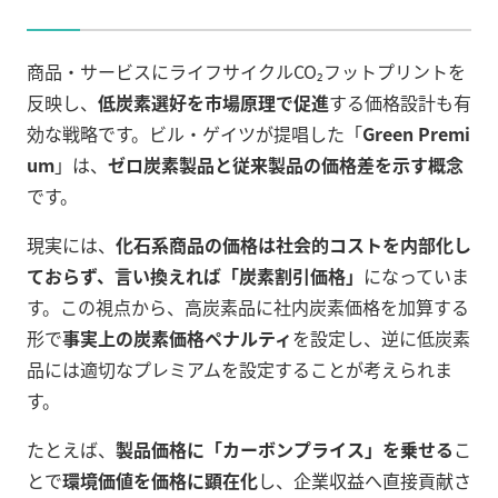
商品・サービスにライフサイクルCO₂フットプリントを
反映し、
低炭素選好を市場原理で促進
する価格設計も有
効な戦略です。ビル・ゲイツが提唱した「
Green Premi
um
」は、
ゼロ炭素製品と従来製品の価格差を示す概念
です。
現実には、
化石系商品の価格は社会的コストを内部化し
ておらず、言い換えれば「炭素割引価格」
になっていま
す。この視点から、高炭素品に社内炭素価格を加算する
形で
事実上の炭素価格ペナルティ
を設定し、逆に低炭素
品には適切なプレミアムを設定することが考えられま
す。
たとえば、
製品価格に「カーボンプライス」を乗せる
こ
とで
環境価値を価格に顕在化
し、企業収益へ直接貢献さ