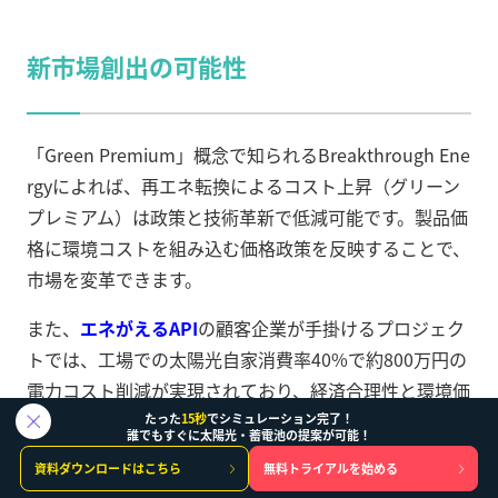
新市場創出の可能性
「Green Premium」概念で知られるBreakthrough Ene
rgyによれば、再エネ転換によるコスト上昇（グリーン
プレミアム）は政策と技術革新で低減可能です。製品価
格に環境コストを組み込む価格政策を反映することで、
市場を変革できます。
また、
エネがえるAPI
の顧客企業が手掛けるプロジェク
トでは、工場での太陽光自家消費率40%で約800万円の
電力コスト削減が実現されており、経済合理性と環境価
値の両立が可能であることが示されています。
たった
15秒
でシミュレーション完了！
誰でもすぐに太陽光・蓄電池の提案が可能！
資料ダウンロードはこちら
無料トライアルを始める