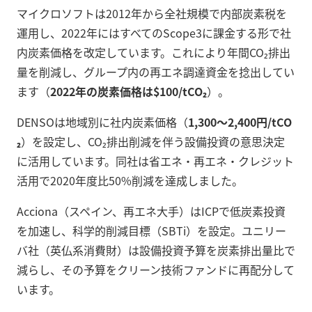
マイクロソフトは2012年から全社規模で内部炭素税を
運用し、2022年にはすべてのScope3に課金する形で社
内炭素価格を改定しています。これにより年間CO₂排出
量を削減し、グループ内の再エネ調達資金を捻出してい
ます（
2022年の炭素価格は$100/tCO₂
）。
DENSOは地域別に社内炭素価格（
1,300～2,400円/tCO
₂
）を設定し、CO₂排出削減を伴う設備投資の意思決定
に活用しています。同社は省エネ・再エネ・クレジット
活用で2020年度比50%削減を達成しました。
Acciona（スペイン、再エネ大手）はICPで低炭素投資
を加速し、科学的削減目標（SBTi）を設定。ユニリー
バ社（英仏系消費財）は設備投資予算を炭素排出量比で
減らし、その予算をクリーン技術ファンドに再配分して
います。