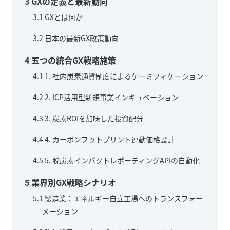
3
GXの定義と最新動向
3.1
GXとは何か
3.2
日本の最新GX政策動向
4
五つの統合GX戦略施策
4.1
1. 社内炭素通貨制度によるゲーミフィケーション
4.2
2. ICP活用型新規事業インキュベーション
4.3
3. 炭素ROIを加味した投資配分
4.4
4. カーボンフットプリント連動価格設計
4.5
5. 脱炭素インパクトレポーティングAPIの自動化
5
業界別GX戦略シナリオ
5.1
製造業：エネルギー自立工場へのトランスフォー
メーション