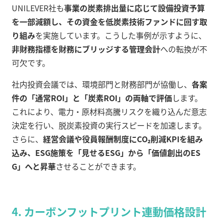
UNILEVER社も
事業の炭素排出量に応じて設備投資予算
を一部減額し、その資金を低炭素技術ファンドに回す取
り組み
を実施しています。こうした事例が示すように、
非財務指標を財務にブリッジする管理会計
への転換が不
可欠です。
社内投資会議では、環境部門と財務部門が協働し、
各案
件の「通常ROI」と「炭素ROI」の両軸で評価
します。
これにより、電力・原材料高騰リスクを織り込んだ意志
決定を行い、脱炭素投資の実行スピードを加速します。
さらに、
経営会議や役員報酬制度にCO₂削減KPIを組み
込み、ESG施策を「見せるESG」から「価値創出のES
G」へと昇華
させることができます。
4. カーボンフットプリント連動価格設計