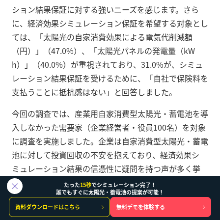
ション結果保証に対する強いニーズを感じます。さら
に、経済効果シミュレーション保証を希望する対象とし
ては、「太陽光の自家消費効果による電気代削減額
（円）」（47.0%）、「太陽光パネルの発電量（kW
h）」（40.0%）が重視されており、31.0%が、シミュ
レーション結果保証を受けるために、「自社で保険料を
支払うことに抵抗感はない」と回答しました。
今回の調査では、産業用自家消費型太陽光・蓄電池を導
入しなかった需要家（企業経営者・役員100名）を対象
に調査を実施しました。企業は自家消費型太陽光・蓄電
池に対して投資回収の不安を抱えており、経済効果シ
ミュレーション結果の信憑性に疑問を持つ声が多く挙
がっています。これらの結果から、産業用自家消費型太
たった
15秒
でシミュレーション完了！
誰でもすぐに太陽光・蓄電池の提案が可能！
陽光・蓄電池の提案活動においては、経済効果シミュ
資料ダウンロードはこちら
無料デモを体験する
レーション結果の保証をうまく活用することで、需要家