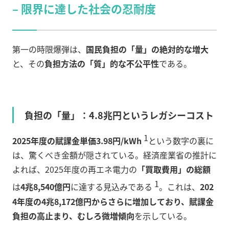
– 限界に達した社会の忍耐度
第一の時限爆弾は、
国民負担の「量」の絶対的な増大
と、その
負担方法の「質」的な不公平性
である。
負担の「量」：4.8兆円というレガシーコスト
1
2025年度の賦課金単価3.98円/kWh
という数字の裏に
は、驚くべき金額が隠されている。経済産業省の推計に
よれば、2025年度の再エネ電力の
「買取費用」の総額
1
は
4兆8,540億円
に達する見込みである
。これは、
202
4年度の4兆8,172億円からさらに増加しており、賦課金
負担の高止まり、むしろ微増傾向
を示している。