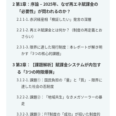
2
第1章：序論 – 2025年、なぜ再エネ賦課金の
「必要性」が問われるのか？
2.1
1-1. 赤沢経産相「検証したい」発言の深層
2.2
1-2. 再エネ賦課金とは何か？（制度の再定義とお
さらい）
2.3
1-3. 限界に達した現行制度：本レポートが解き明
かす「3つの核心的課題」
3
第2章：【課題解析】賦課金システムが内包す
る「3つの時限爆弾」
3.1
2-1. 課題①：国民負担の「量」と「質」 – 限界に
達した社会の忍耐度
3.2
2-2. 課題②：「地域共生」なきメガソーラーの暴
走
3.3
2-3. 課題③：FIT制度の「成功」が招いた制度的