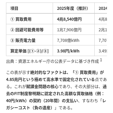
項目
2025年度（推計）
2024
① 買取費用
4兆8,540億円
4兆8,1
② 回避可能費用等
1兆7,906億円
2兆1,3
③ 販売電力量
7,708億kWh
7,707
算定単価 [(①-②)/③]
3.98円/kWh
3.49円
1
出典：資源エネルギー庁の公表データに基づき作成
この表が示す
絶対的なファクトは、「① 買取費用」が
4.85兆円という極めて高水準で固定化されている
点であ
る。これが
賦課金問題の核心
であり、その大部分は、
過
去のFIT制度黎明期に認定された高額な買取価格（例：
40円/kWh）の契約（20年間）の支払い
、すなわち「
レ
ガシーコスト（負の遺産）
」である。