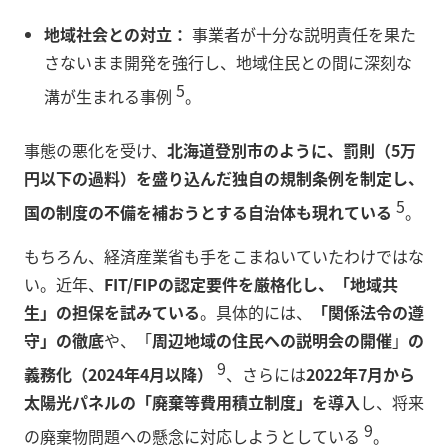
地域社会との対立：
事業者が十分な説明責任を果た
さないまま開発を強行し、地域住民との間に深刻な
5
溝が生まれる事例
。
事態の悪化を受け、
北海道登別市のように、罰則（5万
円以下の過料）を盛り込んだ独自の規制条例を制定し、
5
国の制度の不備を補おうとする自治体も現れている
。
もちろん、経済産業省も手をこまねいていたわけではな
い。近年、
FIT/FIPの認定要件を厳格化し、「地域共
生」の担保を試みている
。具体的には、
「関係法令の遵
守」の徹底
や、「
周辺地域の住民への説明会の開催
」
の
9
義務化（2024年4月以降）
、さらには
2022年7月から
太陽光パネルの「廃棄等費用積立制度」を導入
し、将来
9
の廃棄物問題への懸念に対応しようとしている
。