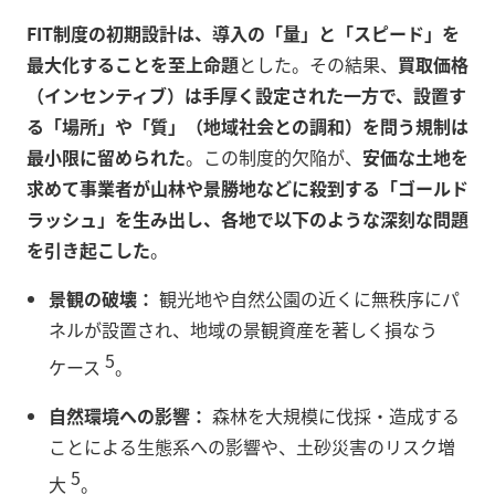
FIT制度の初期設計は、導入の「量」と「スピード」を
最大化することを至上命題
とした。その結果、
買取価格
（インセンティブ）は手厚く設定された一方で、設置す
る「場所」や「質」（地域社会との調和）を問う規制は
最小限に留められた
。この制度的欠陥が、
安価な土地を
求めて事業者が山林や景勝地などに殺到する「ゴールド
ラッシュ」を生み出し、各地で以下のような深刻な問題
を引き起こした
。
景観の破壊：
観光地や自然公園の近くに無秩序にパ
ネルが設置され、地域の景観資産を著しく損なう
5
ケース
。
自然環境への影響：
森林を大規模に伐採・造成する
ことによる生態系への影響や、土砂災害のリスク増
5
大
。