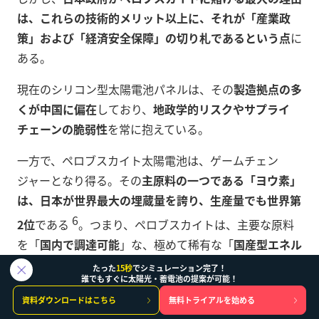
は、これらの技術的メリット以上に、それが「産業政
策」および「経済安全保障」の切り札であるという点
に
ある。
現在のシリコン型太陽電池パネルは、その
製造拠点の多
くが中国に偏在
しており、
地政学的リスクやサプライ
チェーンの脆弱性
を常に抱えている。
一方で、ペロブスカイト太陽電池は、ゲームチェン
ジャーとなり得る。その
主原料の一つである「ヨウ素」
は、日本が世界最大の埋蔵量を誇り、生産量でも世界第
6
2位
である
。つまり、ペロブスカイトは、主要な原料
を「
国内で調達可能
」な、極めて稀有な「
国産型エネル
ギー技術
」なのである。
たった
15秒
でシミュレーション完了！
誰でもすぐに太陽光・蓄電池の提案が可能！
この事実は、政策的な意味合いを根本から変える。
賦課
資料ダウンロードはこちら
無料トライアルを始める
金をペロブスカイトの初期需要創出（市場導入の加速）