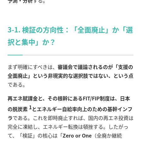
予測・分析
する。
3-1. 検証の方向性：「全面廃止」か「選
択と集中」か？
まず明確にすべきは、
審議会で議論されるのが「支援の
全面廃止」という非現実的な選択肢ではない、という点
である。
再エネ賦課金と、その根幹にあるFIT/FIP制度は、日本
1
の脱炭素
とエネルギー自給率向上のための基幹インフ
ラ
である。これを即時廃止すれば、国内の再エネ投資は
完全に凍結し、エネルギー転換は頓挫する。したがっ
て、「検証」の核心は「
Zero or One
（全廃か継続