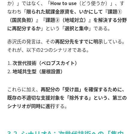
か）」ではなく、「
How to use
（どう使うか）」、す
なわち「
限られた賦課金原資を、いかにして『課題①
（国民負担）』『課題②（地域対立）』を解決する分野
に再配分するか
」という「
選択と集中
」である。
赤沢氏の発言は、その
再配分先をすでに明示
している。
それが、以下の2つのシナリオである。
次世代技術（ペロブスカイト）
地域共生型（屋根設置）
これらに加え、
再配分の「受け皿」を確保するために、
既存の不適切な支援対象を「除外する」という、第三の
シナリオが同時に進行
する。
3-2. シナリオA：次世代技術への「集中