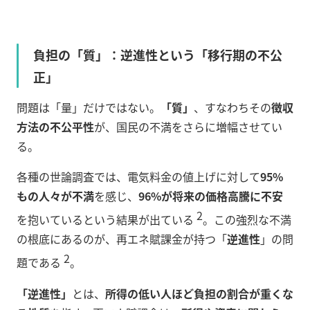
負担の「質」：逆進性という「移行期の不公
正」
問題は「量」だけではない。
「質」
、すなわちその
徴収
方法の不公平性
が、国民の不満をさらに増幅させてい
る。
各種の世論調査では、電気料金の値上げに対して
95%
もの人々が不満
を感じ、
96%が将来の価格高騰に不安
2
を抱いているという結果が出ている
。この強烈な不満
の根底にあるのが、再エネ賦課金が持つ「
逆進性
」の問
2
題である
。
「逆進性」
とは、
所得の低い人ほど負担の割合が重くな