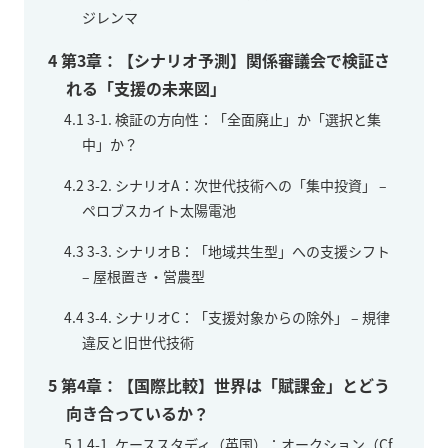
ジレンマ
4
第3章：【シナリオ予測】関係審議会で検証さ
れる「支援の未来図」
4.1
3-1. 検証の方向性：「全面廃止」か「選択と集
中」か？
4.2
3-2. シナリオA：次世代技術への「集中投資」 –
ペロブスカイト太陽電池
4.3
3-3. シナリオB：「地域共生型」への支援シフト
– 屋根置き・営農型
4.4
3-4. シナリオC：「支援対象からの除外」 – 規律
違反と旧世代技術
5
第4章：【国際比較】世界は「賦課金」とどう
向き合っているか？
5.1
4-1. ケーススタディ（英国）：オークション（Cf