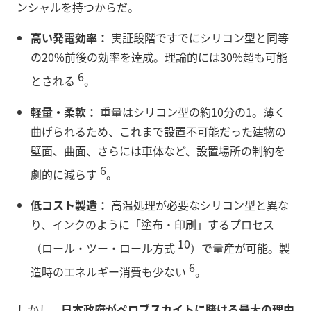
ンシャルを持つからだ。
高い発電効率：
実証段階ですでにシリコン型と同等
の20%前後の効率を達成。理論的には30%超も可能
6
とされる
。
軽量・柔軟：
重量はシリコン型の約10分の1。薄く
曲げられるため、これまで設置不可能だった建物の
壁面、曲面、さらには車体など、設置場所の制約を
6
劇的に減らす
。
低コスト製造：
高温処理が必要なシリコン型と異な
り、インクのように「塗布・印刷」するプロセス
10
（ロール・ツー・ロール方式
）で量産が可能。製
6
造時のエネルギー消費も少ない
。
しかし、
日本政府がペロブスカイトに賭ける最大の理由