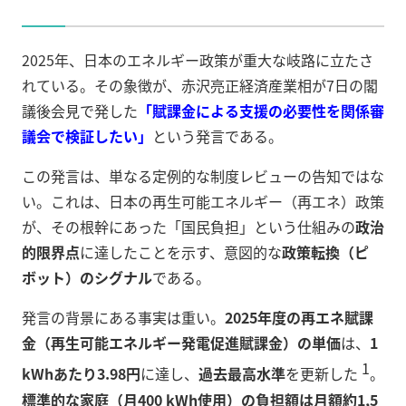
2025年、日本のエネルギー政策が重大な岐路に立たさ
れている。その象徴が、赤沢亮正経済産業相が7日の閣
議後会見で発した
「賦課金による支援の必要性を関係審
議会で検証したい」
という発言である。
この発言は、単なる定例的な制度レビューの告知ではな
い。これは、日本の再生可能エネルギー（再エネ）政策
が、その根幹にあった「国民負担」という仕組みの
政治
的限界点
に達したことを示す、意図的な
政策転換（ピ
ボット）のシグナル
である。
発言の背景にある事実は重い。
2025年度の再エネ賦課
金（再生可能エネルギー発電促進賦課金）の単価
は、
1
1
kWhあたり3.98円
に達し、
過去最高水準
を更新した
。
標準的な家庭（月400 kWh使用）の負担額は月額約1,5