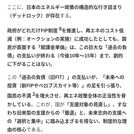
ここに、
日本のエネルギー政策の構造的な行き詰まり
（デッドロック）が存在
する。
8
政府がどれだけFIP制度
を推進し、再エネのコスト低
減（例：オークションの実施）に成功したとしても、国
民が直面する「賦課金単価」は、この巨大な「過去の負
債」の支払いが終わる（今後10年～15年）まで、劇的
に下がることはない。
この
「過去の負債（旧FIT）」の支払いが、「未来への
投資（新FIPやペロブスカイト等）」の足を引っ張り、
2
国民の不満
を増大させ、再エネ政策全体の正当性を脅
かしている
。これが、国が
「支援対象の見直し」、すな
わち旧来型の支援からの「撤退」と、未来志向の支援へ
の「選択と集中」に踏み込まざるを得ない、制度的な理
由の核心
である。