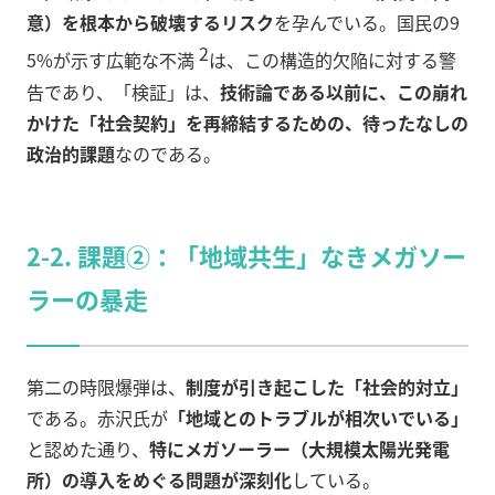
意）を根本から破壊す
るリスク
を孕んでいる。国民の9
2
5%が示す広範な不満
は、この構造的欠陥に対する警
告であり、「検証」は、
技術論である以前に、この崩れ
かけた「社会契約」を再締結するための、待ったなしの
政治的課題
なのである。
2-2. 課題②：「地域共生」なきメガソー
ラーの暴走
第二の時限爆弾は、
制度が引き起こした「社会的対立」
である。赤沢氏が
「地域とのトラブルが相次いでいる」
と認めた通り、
特にメガソーラー（大規模太陽光発電
所）の導入をめぐる問題が深刻化
している。