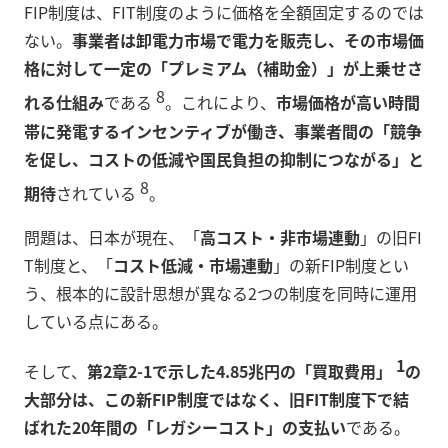
FIP制度は、FIT制度のように価格を全額固定するのでは
ない。
事業者は卸電力市場で電力を販売し、その市場価
格に対して一定の「プレミアム（補助金）」が上乗せさ
8
れる仕組み
である
。これにより、
市場価格が高い時間
帯に発電するインセンティブが働き、事業者間の「競争
を促し、コストの低減や国民負担の抑制につながる」と
8
期待
されている
。
問題は、日本が現在、「
高コスト・非市場連動
」の旧FI
T制度と、「
コスト低減・市場連動
」の新FIP制度とい
う、根本的に設計思想が異なる2つの制度を同時に運用
している点にある。
1
そして、
第2章2-1で示した4.85兆円の「買取費用」
の
大部分は、この新FIP制度ではなく、旧FIT制度下で結
ばれた20年間の「レガシーコスト」の支払い
である。