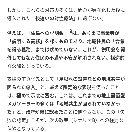
しかし、これらの対策の多くは、問題が顕在化した後に
導入された「
後追いの対症療法
」に過ぎない。
9
例えば、「住民への説明会」
は、あくまで事業者が
「説明する義務」を課すものであり、地域住民の「合意
を得る義務」までは求めていない
。これが、
説明会を開
催してもなお住民の不満や不安が解消されない、構造的
な欠陥
となっている。
支援の重点化先として「
屋根への設置などの地域共生が
図られた導入
」と、
あえて
限定的な表現
を使ったこと
は、
極めて示唆に富む
。これは、
これまでの地上設置型
メガソーラーの多くは「地域共生が図られていなかっ
た」と、政府が暗に認めた
ことに他ならない。この「失
敗の認定」こそが、次の政策（シナリオB）への強力な
伏線となっている。