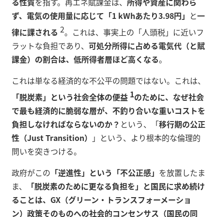
る性質
を指す。再エネ賦課金は、
所得や資産に関わら
ず、電気の使用量に応じて「1 kWhあたり3.98円」
と
一
2
律に課される
。これは、事実上の「人頭税」に近いフ
ラットな負担であり、
可処分所得に占める電気代（と賦
課金）の割合は、低所得者層ほど高くなる
。
これは単なる経済的な不公平の問題ではない。これは、
1
「脱炭素」という社会全体の便益
のために、なぜ社会
で最も経済的に脆弱な層が、不釣り合いな重いコストを
負担しなければならないのか？
という、「
移行期の公正
性（Just Transition）
」という、より根本的な倫理的
問いを突きつける。
政府がこの
「逆進性」という「不公正感」
を放置したま
ま、
「脱炭素のために更なる負担を」と国民に求め続け
ることは、GX（グリーン・トランスフォーメーショ
ン）政策そのものへの
社会的コンセンサス（国民の同