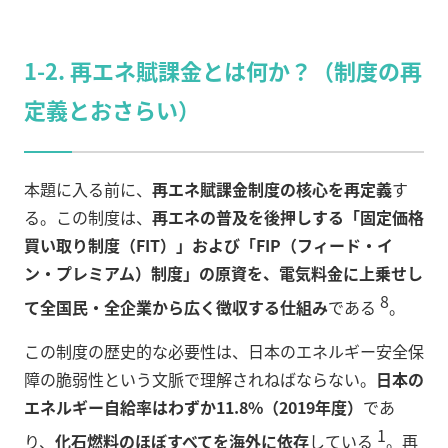
1-2. 再エネ賦課金とは何か？（制度の再
定義とおさらい）
本題に入る前に、
再エネ賦課金制度の核心を再定義
す
る。この制度は、
再エネの普及を後押しする「固定価格
買い取り制度（FIT）」および「FIP（フィード・イ
ン・プレミアム）制度」の原資を、電気料金に上乗せし
8
て全国民・全企業から広く徴収する仕組み
である
。
この制度の歴史的な必要性は、日本のエネルギー安全保
障の脆弱性という文脈で理解されねばならない。
日本の
エネルギー自給率はわずか11.8%（2019年度）
であ
1
り、
化石燃料のほぼすべてを海外に依存
している
。再