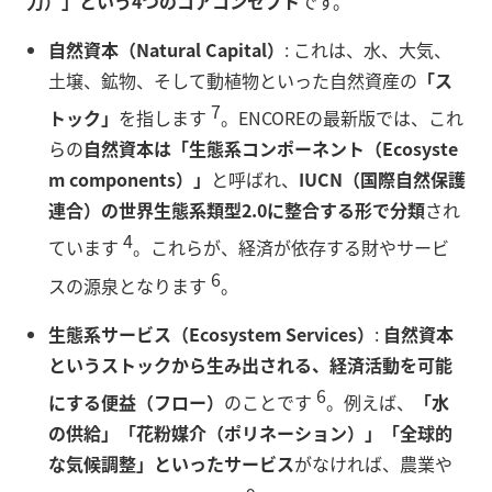
力）」という4つのコアコンセプト
です。
自然資本（Natural Capital）
: これは、水、大気、
土壌、鉱物、そして動植物といった自然資産の
「ス
7
トック」
を指します
。ENCOREの最新版では、これ
らの
自然資本は「生態系コンポーネント（Ecosyste
m components）」
と呼ばれ、
IUCN（国際自然保護
連合）の世界生態系類型2.0に整合する形で分類
され
4
ています
。これらが、経済が依存する財やサービ
6
スの源泉となります
。
生態系サービス（Ecosystem Services）
:
自然資本
というストックから生み出される、経済活動を可能
6
にする便益（フロー）
のことです
。例えば、
「水
の供給」「花粉媒介（ポリネーション）」「全球的
な気候調整」といったサービス
がなければ、農業や