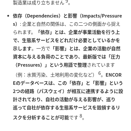
9
製造業は成り立ちません
。
依存（Dependencies）と影響（Impacts/Pressure
s）
: 企業と自然の関係は、この二つの側面から捉え
られます。
「依存」とは、企業が事業活動を行う上
で、生態系サービスをどれだけ必要としているかを
示します
。一方で
「影響」とは、企業の活動が自然
資本に与える負荷のことであり、最新版では「圧力
（Pressures）」という用語で整理
されています
6
（例：水質汚染、土地利用の変化など）
。
ENCOR
Eのデータベースは、この「依存」と「影響」という
2つの経路（パスウェイ）が相互に連携するように設
計されており、自社の活動が与える影響が、巡り
巡って自社が依存する生態系サービスを毀損するリ
8
スクを分析することが可能
です
。