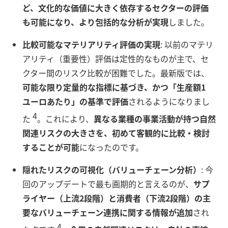
ど、文化的な価値に大きく依存するセクターの評価
も可能になり、より包括的な分析が実現
しました。
比較可能なマテリアリティ評価の実現
: 以前のマテリ
アリティ（重要性）評価は定性的なものが主で、セ
クター間のリスク比較が困難でした。最新版では、
可能な限り定量的な指標に基づき、かつ「生産額1
ユーロあたり」の基準で評価
されるようになりまし
4
た
。これにより、
異なる業種の事業活動が持つ自然
関連リスクの大きさを、初めて客観的に比較・検討
することが可能
になったのです。
隠れたリスクの可視化（バリューチェーン分析）
: 今
回のアップデートで最も画期的と言えるのが、
サプ
ライヤー（上流2段階）と消費者（下流2段階）の主
要なバリューチェーン連携に関する情報が追加
され
4