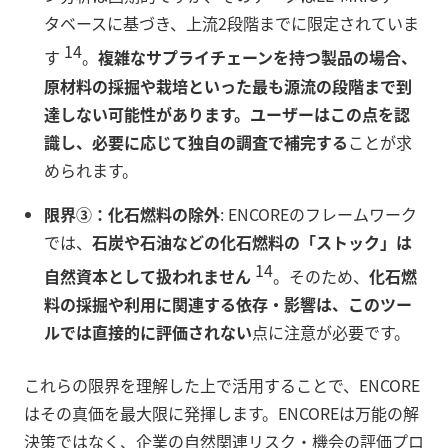
タベースに基づき、上流2段階までに限定されていま
14
す
。
複雑なサプライチェーンを持つ製品の場合、
原材料の採掘や栽培といった最も源流の段階まで到
達しない可能性があります。ユーザーはこの点を認
識し、必要に応じて独自の調査で補完する
ことが求
められます。
限界③：化石燃料の除外
: ENCOREのフレームワーク
では、
石炭や石油などの化石燃料の「ストック」は
14
自然資本として扱われません
。そのため、
化石燃
料の採掘や利用に関連する依存・影響は、このツー
ルでは直接的に評価されない
点に注意が必要です。
これらの限界を理解した上で活用することで、ENCORE
はその真価を最大限に発揮します。ENCOREは万能の解
決策ではなく、企業の自然関連リスク・機会の評価プロ