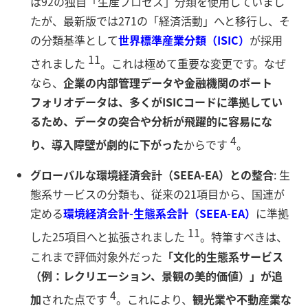
は92の独自「生産プロセス」分類を使用していまし
たが、最新版では271の「経済活動」へと移行し、そ
の分類基準として
世界標準産業分類（ISIC）
が採用
11
されました
。これは極めて重要な変更です。なぜ
なら、
企業の内部管理データや金融機関のポート
フォリオデータは、多くがISICコードに準拠してい
るため、データの突合や分析が飛躍的に容易にな
4
り、導入障壁が劇的に下がった
からです
。
グローバルな環境経済会計（SEEA-EA）との整合
: 生
態系サービスの分類も、従来の21項目から、国連が
定める
環境経済会計-生態系会計（SEEA-EA）
に準拠
11
した25項目へと拡張されました
。特筆すべきは、
これまで評価対象外だった
「文化的生態系サービス
（例：レクリエーション、景観の美的価値）」が追
4
加
された点です
。これにより、
観光業や不動産業な