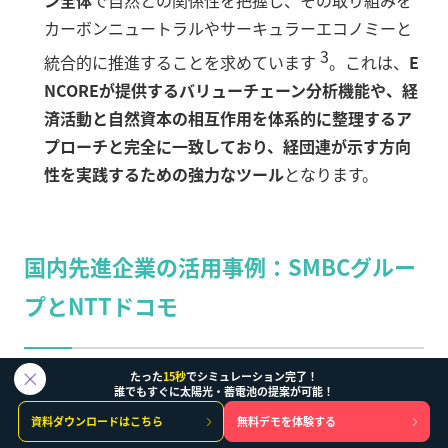
ン全体
で自然との関係性を把握し、その取り組みを
カーボンニュートラルやサーキュラーエコノミーと
3
統合的に推進することを求めています
。これは、
E
NCOREが提供するバリューチェーン分析機能や、経
済活動と自然資本の相互作用を体系的に整理するア
プローチと完全に一致しており、経団連が示す方向
性を実践するための強力なツール
となります。
国内先進企業の活用事例：SMBCグルー
プとNTTドコモ
たった
15秒
でシミュレーション完了！
ENCOREは既に日本のリーディングカンパニーによって
誰でもすぐに太陽光・蓄電池の提案が可能！
活用され、具体的な成果を生み出し始めています。金融
資料ダウンロードはこちら
無料デモを体験する
セクターと非金融セクターの代表例を分析することで、