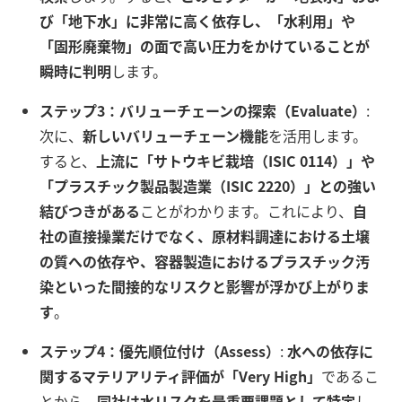
び「地下水」に非常に高く依存し、「水利用」や
「固形廃棄物」の面で高い圧力をかけていることが
瞬時に判明
します。
ステップ3：バリューチェーンの探索（Evaluate）
:
次に、
新しいバリューチェーン機能
を活用します。
すると、
上流に「サトウキビ栽培（ISIC 0114）」や
「プラスチック製品製造業（ISIC 2220）」との強い
結びつきがある
ことがわかります。これにより、
自
社の直接操業だけでなく、原材料調達における土壌
の質への依存や、容器製造におけるプラスチック汚
染といった間接的なリスクと影響が浮かび上がりま
す
。
ステップ4：優先順位付け（Assess）
:
水への依存に
関するマテリアリティ評価が「Very High」
であるこ
とから、
同社は水リスクを最重要課題として特定
し