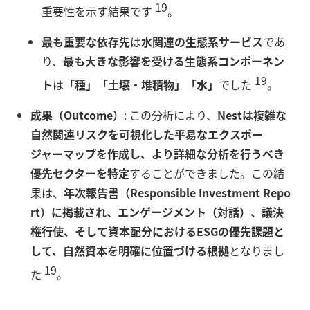
19
重要性を示す結果です
。
最も重要な依存先
は
水関連の生態系サービス
であ
り、
最も大きな影響を受ける生態系コンポーネン
19
ト
は
「種」「土壌・堆積物」「水」
でした
。
成果（Outcome）
: この分析により、
Nestは複雑な
自然関連リスクを可視化した平易なエクスポー
ジャーマップを作成し、より詳細な分析を行うべき
優先セクターを特定
することができました。この結
果は、
年次報告書（Responsible Investment Repo
rt）に掲載され、エンゲージメント（対話）、議決
権行使、そして資本配分におけるESGの優先課題と
して、自然資本を明確に位置づける根拠
となりまし
19
た
。