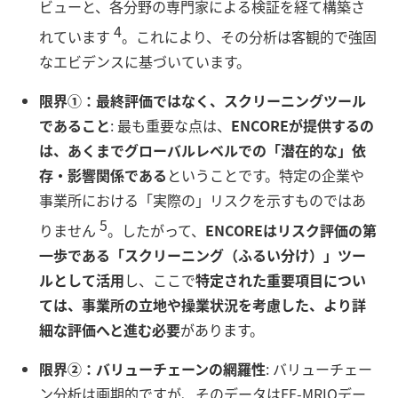
ビューと、各分野の専門家による検証を経て構築さ
4
れています
。これにより、その分析は客観的で強固
なエビデンスに基づいています。
限界①：最終評価ではなく、スクリーニングツール
であること
: 最も重要な点は、
ENCOREが提供するの
は、あくまでグローバルレベルでの「潜在的な」依
存・影響関係である
ということです。特定の企業や
事業所における「実際の」リスクを示すものではあ
5
りません
。したがって、
ENCOREはリスク評価の第
一歩である「スクリーニング（ふるい分け）」ツー
ルとして活用
し、ここで
特定された重要項目につい
ては、事業所の立地や操業状況を考慮した、より詳
細な評価へと進む必要
があります。
限界②：バリューチェーンの網羅性
: バリューチェー
ン分析は画期的ですが、そのデータはEE-MRIOデー