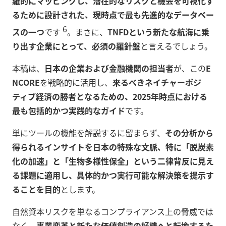
羅的にマッピングし、潜在的なリスクと機会を可視化す
るために設計された、現時点で最も先進的なデータベー
6
スの一つ
です
。まさに、
TNFDという新たな航海に乗
り出す企業にとって、必須の羅針盤
と言えるでしょう。
本稿は、
日本の企業および金融機関の担当者
が、この
E
NCORE
を戦略的に活用し、
来るべきネイチャーポジ
ティブ経済の勝者となるための、2025年時点における
最も包括的かつ実践的なガイド
です。
単にツールの機能を解説するに留まらず、
その分析から
得られるインサイトを日本の特殊な文脈、特に「脱炭素
化の加速」と「生物多様性保全」という二律背反に見え
る課題に適用し、具体的かつ実行可能な解決策を提示す
ることを目的
とします。
自然資本リスクを単なるコンプライアンス上の脅威では
なく、
事業変革と新たな価値創造の好機へと転換するた