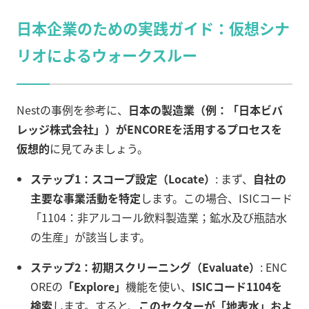
日本企業のための実践ガイド：仮想シナ
リオによるウォークスルー
Nestの事例を参考に、
日本の製造業（例：「日本ビバ
レッジ株式会社」）がENCOREを活用するプロセスを
仮想的
に見てみましょう。
ステップ1：スコープ設定（Locate）
: まず、
自社の
主要な事業活動を特定
します。この場合、ISICコード
「1104：非アルコール飲料製造業；鉱水及び瓶詰水
の生産」が該当します。
ステップ2：初期スクリーニング（Evaluate）
: ENC
OREの
「Explore」
機能を使い、
ISICコード1104を
検索
します。すると、
このセクターが「地表水」およ