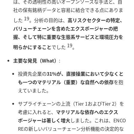
は、その透明性の高いオープンソースな手法と、自
社の保有銘柄データと容易に結合できる点にありま
19
した
。分析の目的は、
高リスクセクターの特定、
バリューチェーンを含めたエクスポージャーの把
握、そして特に重要な生態系サービスと環境圧力を
19
明らかにすること
でした
。
主要な発見（What）
:
投資先企業の
31%が、直接操業において少なくと
も一つのマテリアル（重要）な自然への依存
を抱
えていました。
サプライチェーンの上流（Tier 1およびTier 2）を
考慮に入れると、
マテリアルな依存へのエクス
ポージャーは著しく増大
しました。これは、ENCO
REの新しいバリューチェーン分析機能の決定的な