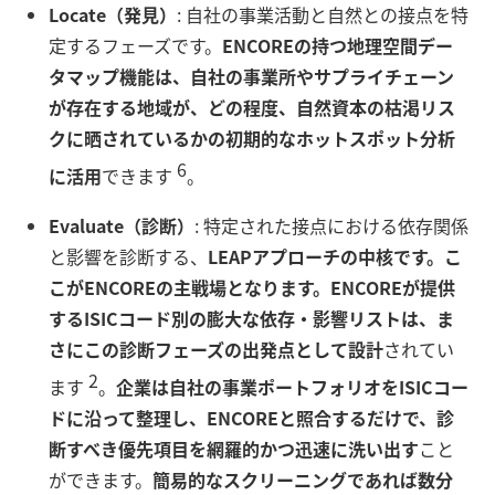
Locate（発見）
: 自社の事業活動と自然との接点を特
定するフェーズです。
ENCOREの持つ地理空間デー
タマップ機能は、自社の事業所やサプライチェーン
が存在する地域が、どの程度、自然資本の枯渇リス
クに晒されているかの初期的なホットスポット分析
6
に活用
できます
。
Evaluate（診断）
: 特定された接点における依存関係
と影響を診断する、
LEAPアプローチの中核です。こ
こがENCOREの主戦場となります。ENCOREが提供
するISICコード別の膨大な依存・影響リストは、ま
さにこの診断フェーズの出発点として設計
されてい
2
ます
。
企業は自社の事業ポートフォリオをISICコー
ドに沿って整理し、ENCOREと照合するだけで、診
断すべき優先項目を網羅的かつ迅速に洗い出す
こと
ができます。
簡易的なスクリーニングであれば数分