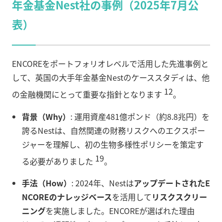
年金基金Nest社の事例（2025年7月公
表）
ENCOREをポートフォリオレベルで活用した先進事例と
して、英国の大手年金基金Nestのケーススタディは、他
12
の金融機関にとって重要な指針となります
。
背景（Why）
: 運用資産481億ポンド（約8.8兆円）を
誇るNestは、自然関連の財務リスクへのエクスポー
ジャーを理解し、初の生物多様性ポリシーを策定す
19
る必要がありました
。
手法（How）
: 2024年、Nestは
アップデートされたE
NCOREのナレッジベース
を活用して
リスクスクリー
ニング
を実施しました。ENCOREが選ばれた理由