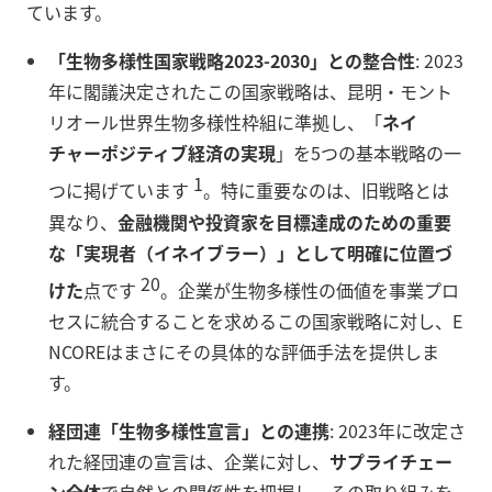
ています。
「生物多様性国家戦略2023-2030」との整合性
: 2023
年に閣議決定されたこの国家戦略は、昆明・モント
リオール世界生物多様性枠組に準拠し、「
ネイ
チャーポジティブ経済の実現
」を5つの基本戦略の一
1
つに掲げています
。特に重要なのは、旧戦略とは
異なり、
金融機関や投資家を目標達成のための重要
な「実現者（イネイブラー）」として明確に位置づ
20
けた
点です
。企業が生物多様性の価値を事業プロ
セスに統合することを求めるこの国家戦略に対し、E
NCOREはまさにその具体的な評価手法を提供しま
す。
経団連「生物多様性宣言」との連携
: 2023年に改定さ
れた経団連の宣言は、企業に対し、
サプライチェー