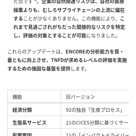
た点です
。
企業の自然関連リスクは、自社の直接
操業よりも、むしろサプライチェーンの上流に偏在
する
ことが少なくありません。この機能により、
こ
れまで見過ごされがちだった間接的なリスクを特定
し、評価の対象とすることが可能
になりました。
これらのアップデートは、
ENCOREの分析能力を質・
量ともに向上させ、TNFDが求めるレベルの評価を実施
するための強固な基盤を提供
します。
機能
旧バージョン
経済分類
92の独自「生産プロセス」
生態系サービス
21のCICES分類に基づくサービ
影響要因
11の「インパクトドライバー」