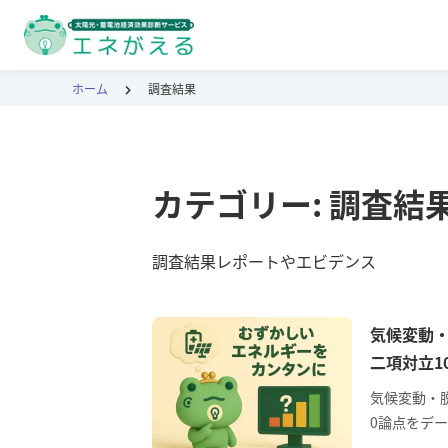
ホーム
調査結果
カテゴリー:
調査結
調査結果レポートやエビデンス
気候変動・脱
二項対立1
気候変動・脱
0論点をデ