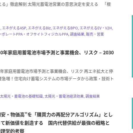
える」徹底解剖 太陽光蓄電池営業の意思決定を変える 「根
, エネがえるASP, エネがえるBiz, エネがえるBPO, エネがえるEV・V2H,
ポレートPPA・オフサイトフィジカルPPA, 調査結果, 販売・営業
030年家庭用蓄電池市場予測と事業機会、リスク – 2030
030年家庭用蓄電池市場予測と事業機会、リスク 再エネ拡大と停
要急増！住宅向け蓄電システムの市場データから政策・技術ト
太陽光・蓄電池の基礎知識, 太陽光・蓄電池経済効果, 調査結果
 “円安・物価高”を「購買力の再配分アルゴリズム」とし
して新価値を創造する 国内代替供給が最強の戦略と
物理学的考察