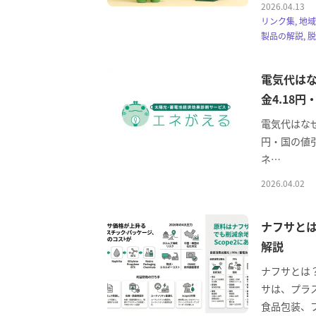
2026.04.13
リンク集, 地
製品の解説, 
電気代はな
金4.18
電気代はなぜ
円・国の値引
ネ…
2026.04.02
ナフサと
解説
ナフサとは
サは、プラ
食品包装、