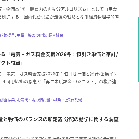
“円安・物価高”を「購買力の再配分アルゴリズム」として再定義
を創造する 国内代替供給が最強の戦略となる経済物理学的考
政策提言, 用語・製品の解説, 調査結果
る「電気・ガス料金支援2026冬：値引き単価と家計/
パクト試算」
る「電気・ガス料金支援2026冬：値引き単価と家計/企業イン
 4.5円/kWhの恩恵と「再エネ賦課金・GXコスト」の複合連
調査結果, 電気代・電力消費量の相場, 電気代削減
 賃金と物価のバランスの新定義 分配の動学に関する調査
賃金と物価のバランスの新定義 分配の動学に関する調査報告書 1.