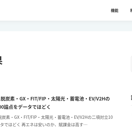
機能
果
炭素・GX・FIT/FIP・太陽光・蓄電池・EV/V2Hの
00論点をデータでほどく
炭素・GX・FIT/FIP・太陽光・蓄電池・EV/V2Hの二項対立10
ータでほどく 再エネは安いのか、賦課金は高す…