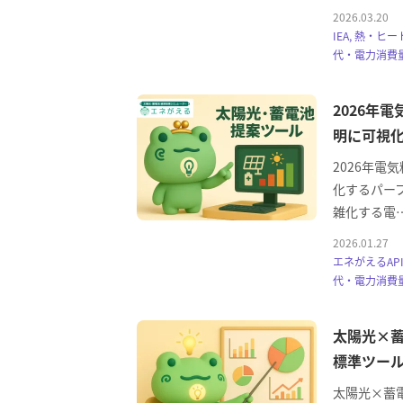
2026.03.20
IEA, 熱・ヒ
代・電力消費量
2026年
明に可視
2026年電
化するパー
雑化する電
2026.01.27
エネがえるAPI
代・電力消費量
太陽光×蓄
標準ツー
太陽光×蓄