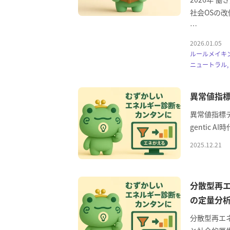
社会OSの改
…
2026.01.05
ルールメイキン
ニュートラル,
異常値指標デ
異常値指標デー
gentic
2025.12.21
分散型再
の定量分
分散型再エ