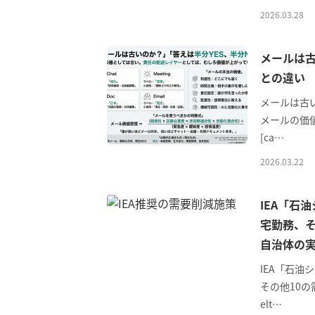
2026.03.28
メールは古
との違い
メールは古
メールの価
[ca…
2026.03.22
IEA「石
宅勤務、そ
自治体の
IEA「石
その他10
elt…