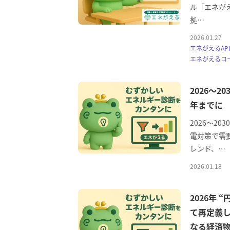
ル「エネが
拠…
2026.01.27
エネがえるAPI
エネがえるコー
2026〜2
年までに
2026〜2
電対策で需
レンド、…
2026.01.18
2026年
て再定義
なる経済