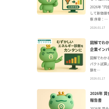
2026年 
して新価値
察 序章：…
2026.01.17
図解でわか
企業イン
図解でわか
パクト試算」
鎖を…
2026.01.17
2026年
報告書
2026年 