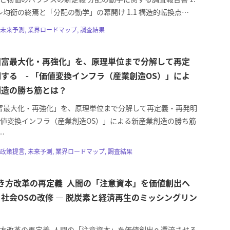
均衡の終焉と「分配の動学」の幕開け 1.1 構造的転換点…
未来予測, 業界ロードマップ, 調査結果
国富最大化・再強化」を、原理単位まで分解して再定
する - 「価値変換インフラ（産業創造OS）」によ
創造の勝ち筋とは？
富最大化・再強化」を、原理単位まで分解して再定義・再発明
「価値変換インフラ（産業創造OS）」による新産業創造の勝ち筋
…
政策提言, 未来予測, 業界ロードマップ, 調査結果
 働き方改革の再定義 人間の「注意資本」を価値創出へ
社会OSの改修 ― 脱炭素と経済再生のミッシングリン
働き方改革の再定義 人間の「注意資本」を価値創出へ還流させる