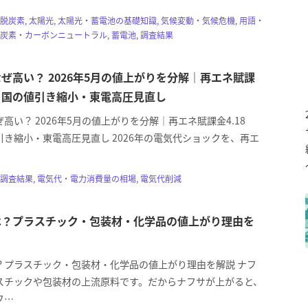
域脱炭素, 太陽光, 太陽光・蓄電池の基礎知識, 気候変動・気候危機, 用語・
脱炭素・カーボンニュートラル, 蓄電池, 調査結果
ぜ高い？ 2026年5月の値上がりを分解｜再エネ賦課
円・国の値引き縮小・東電高圧見直し
高い？ 2026年5月の値上がりを分解｜再エネ賦課金4.18
き縮小・東電高圧見直し 2026年の電気代ショックを、再エ
調査結果, 電気代・電力消費量の相場, 電気代削減
は？プラスチック・包装材・化学品の値上がり理由を
？プラスチック・包装材・化学品の値上がり理由を解説 ナフ
スチックや包装材の上流原料です。だからナフサが上がると、
フ…