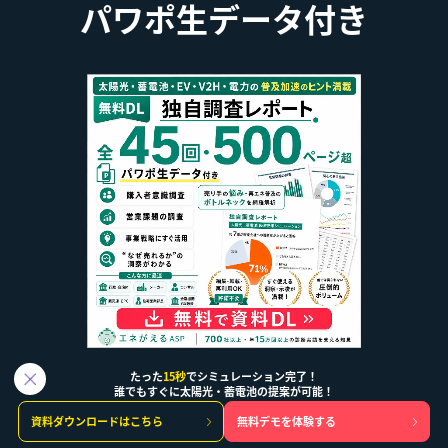
パワポ生データ付き
【無料DL】太陽光・蓄電池・EV市場の独自調査レポー
たった
15秒
でシミュレーション完了！
誰でもすぐに太陽光・蓄電池の提案が可能！
ト全45回・500ページパワポ生データ付きを今すぐダウ
資料ダウンロードはこちら
無料デモを体験する
ンロードしませんか？