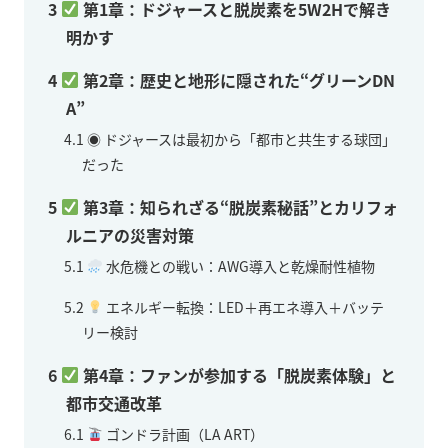
3
第1章：ドジャースと脱炭素を5W2Hで解き
明かす
4
第2章：歴史と地形に隠された“グリーンDN
A”
4.1
◉ ドジャースは最初から「都市と共生する球団」
だった
5
第3章：知られざる“脱炭素秘話”とカリフォ
ルニアの災害対策
5.1
水危機との戦い：AWG導入と乾燥耐性植物
5.2
エネルギー転換：LED＋再エネ導入＋バッテ
リー検討
6
第4章：ファンが参加する「脱炭素体験」と
都市交通改革
6.1
ゴンドラ計画（LA ART）