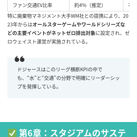
ファン交通EV比率
約4%（推定）
不
特に廃棄物マネジメント大手WM社との提携により、20
23年からは
オールスターゲームやワールドシリーズな
どの主要イベントがネットゼロ排出対象
に設定され、ゼ
ロウェイスト運営が実施されている。
ドジャースはこのリーグ横断KPIの中で
も、“水”と“交通”の分野で明確にリーダーシッ
プを発揮している。
第6章：スタジアムのサステ