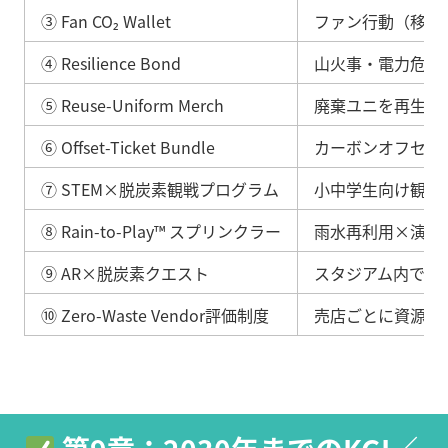
③ Fan CO₂ Wallet
ファン行動（移動
④ Resilience Bond
山火事・電力危機
⑤ Reuse-Uniform Merch
廃棄ユニを再生素
⑥ Offset-Ticket Bundle
カーボンオフセッ
⑦ STEM×脱炭素観戦プログラム
小中学生向け観戦
⑧ Rain-to-Play™ スプリンクラー
雨水再利用×演出
⑨ AR×脱炭素クエスト
スタジアム内で脱
⑩ Zero-Waste Vendor評価制度
売店ごとに資源化