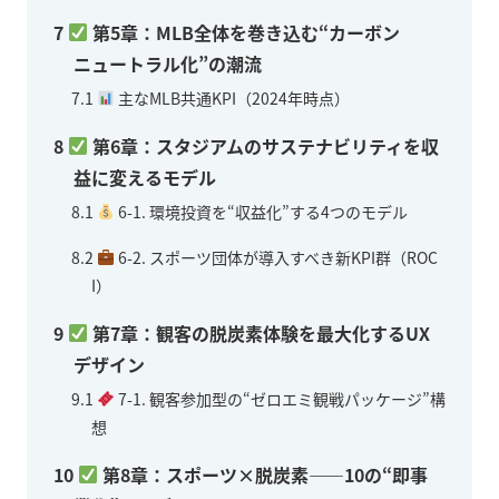
7
第5章：MLB全体を巻き込む“カーボン
ニュートラル化”の潮流
7.1
主なMLB共通KPI（2024年時点）
8
第6章：スタジアムのサステナビリティを収
益に変えるモデル
8.1
6-1. 環境投資を“収益化”する4つのモデル
8.2
6-2. スポーツ団体が導入すべき新KPI群（ROC
I）
9
第7章：観客の脱炭素体験を最大化するUX
デザイン
9.1
7-1. 観客参加型の“ゼロエミ観戦パッケージ”構
想
10
第8章：スポーツ×脱炭素——10の“即事