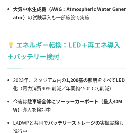
大気中水生成機（AWG：Atmospheric Water Gener
ator）
の試験導入も一部施設で実施
エネルギー転換：LED＋再エネ導入
＋バッテリー検討
2023年、スタジアム内の
1,200基の照明をすべてLED
化
（電力消費40％削減／年間約450t-CO₂削減）
今後は
駐車場全体にソーラーカーポート（最大40M
W）
導入を検討中
LADWPと共同で
バッテリーストレージの実証実験
も
進行中