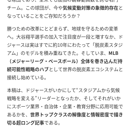
チーム。この球団が、今や
気候変動対策の象徴的存在
と
なっていることをご存知だろうか？
勝つための改革にとどまらず、地球を守るための変革
へ。大谷翔平選手の加入で注目度が一段と増すなか、ド
ジャースは実はすでに約10年にわたって「脱炭素スタジ
アム」のモデルを積み重ねてきた。そしていま、
MLB
（メジャーリーグ・ベースボール）全体を巻き込んだ持
続可能性戦略のハブ
として世界の脱炭素エコシステムと
接続し始めている。
本稿は、ドジャースがいかにして“スタジアムから気候
戦略を変える”リーダーとなったか、そしてそれがいか
にスポーツ業界・自治体・企業・教育分野に応用可能で
あるかを、
世界トップクラスの解像度と情報密度で描き
切る超ロング記事
である。