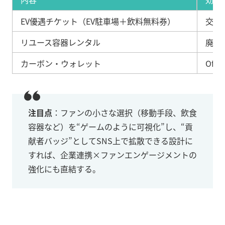
EV優遇チケット（EV駐車場＋飲料無料券）
交通C
リユース容器レンタル
廃棄プ
カーボン・ウォレット
Offse
注目点
：ファンの小さな選択（移動手段、飲食
容器など）を“ゲームのように可視化”し、“貢
献者バッジ”としてSNS上で拡散できる設計に
すれば、企業連携×ファンエンゲージメントの
強化にも直結する。