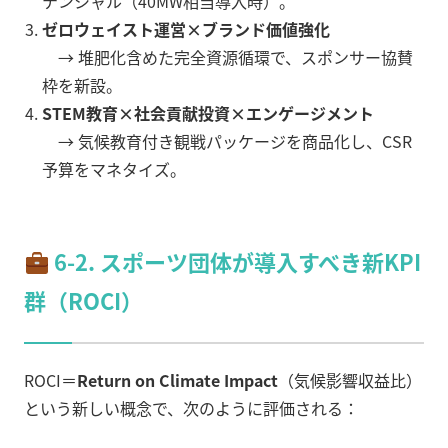
テンシャル（40MW相当導入時）。
ゼロウェイスト運営×ブランド価値強化
→ 堆肥化含めた完全資源循環で、スポンサー協賛
枠を新設。
STEM教育×社会貢献投資×エンゲージメント
→ 気候教育付き観戦パッケージを商品化し、CSR
予算をマネタイズ。
6-2. スポーツ団体が導入すべき新KPI
群（ROCI）
ROCI＝
Return on Climate Impact
（気候影響収益比）
という新しい概念で、次のように評価される：