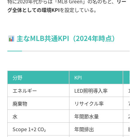
特に2020年代からは「MLB Green」の名のもと、
リー
グ全体としての環境KPI
を設定している。
主なMLB共通KPI（2024年時点）
分野
KPI
ド
エネルギー
LED照明導入率
10
廃棄物
リサイクル率
72
水
年間節水量
2,0
Scope 1+2 CO₂
年間排出
約8,