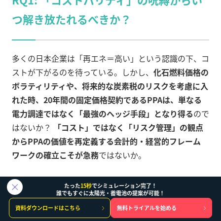
つ解き放たれるべきか？
多くの日本企業は「再エネ＝高い」という認識の下、コ
ストが下がるのを待っている。しかし、
化石燃料価格の
ボラティリティや、将来的な炭素税のリスクを考慮に入
れた時、20年間の固定価格契約であるPPAは、単なる
電力調達ではなく「最強のヘッジ手段」となり得る
ので
はないか？
「コスト」ではなく「リスク管理」の観点
からPPAの価値を再定義する会計的・経営的フレーム
ワークの確立こそが急務
ではないか。
たった
15秒
でシミュレーション完了！
誰でもすぐに太陽光・蓄電池の提案が可能！
RQ2: FIPは「ゴール」ではなく「足か
資料ダウンロードはこちら
無料トライアルを始める
せ」になっていないか？