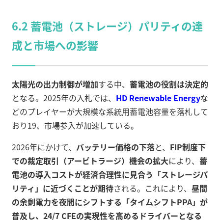
6.2 蓄電池（ストレージ）パリティの達
成と市場への影響
太陽光の出力制御が増加
する中、
蓄電池の役割は決定的
となる。2025年の入札では、
HD Renewable Energy
な
どのプレイヤーが大規模な系統用蓄電池容量を落札して
おり19、市場参入が加速している。
2026年にかけて、
バッテリー価格の下落
と、
FIP制度下
での裁定取引（アービトラージ）機会の拡大
により、
蓄
電池の導入コストが経済合理性に見合う「ストレージパ
リティ」に近づくことが期待
される。これにより、
昼間
の余剰電力を夜間にシフトする「タイムシフトPPA」が
普及し、24/7 CFEの実現性を高めるドライバーとなる