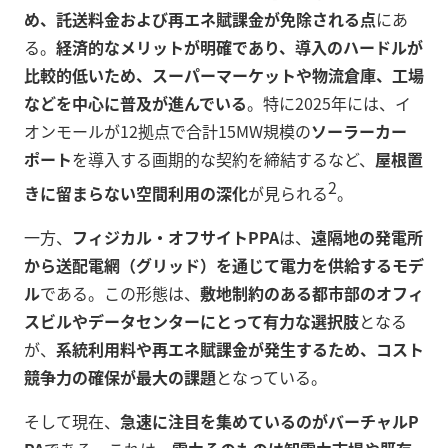
め、託送料金および再エネ賦課金が免除される点
にあ
る。
経済的なメリットが明確であり、導入のハードルが
比較的低いため、スーパーマーケットや物流倉庫、工場
などを中心に普及が進んでいる
。特に2025年には、イ
オンモールが12拠点で合計15MW規模の
ソーラーカー
ポート
を導入する画期的な契約を締結するなど、
屋根置
2
きに留まらない空間利用の深化
が見られる
。
一方、
フィジカル・オフサイトPPA
は、
遠隔地の発電所
から送配電網（グリッド）を通じて電力を供給するモデ
ル
である。この形態は、
敷地制約のある都市部のオフィ
スビルやデータセンターにとって有力な選択肢
となる
が、
系統利用料や再エネ賦課金が発生するため、コスト
競争力の確保が最大の課題
となっている。
そして現在、
急速に注目を集めているのがバーチャルP