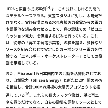
14
JERAと東宝の提携事例
は、この分野における先駆的
なモデルケースである。
東宝スタジオに対し、太陽光だ
けでなく、実証段階にある水素専焼火力発電からの電力
や蓄電池を組み合わせることで、真の意味での「ゼロエ
ミッション電力」を供給する試み
を行っている。これ
は、
従来の「再エネ発電事業者」の枠を超え、多様なリ
ソースを組み合わせて安定したカーボンフリー電力を供
給する「エネルギー・オーケストレーター」としての役
割を示唆
している。
また、
Microsoftも日本国内での活動を活発化させてお
り、自然電力（Shizen Energy）と新たに20年間のPPA
を締結し、合計100MW規模の太陽光プロジェクトを推
16
進
している
。これらの
巨大テック企業は、単に再エ
ネを買うだけでなく、自らの需要を調整リソースとして