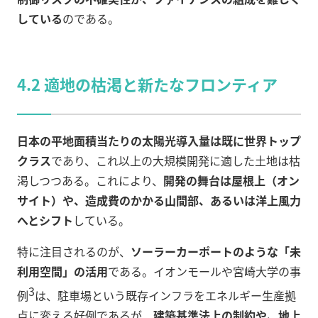
している
のである。
4.2 適地の枯渇と新たなフロンティア
日本の平地面積当たりの太陽光導入量は既に世界トップ
クラス
であり、これ以上の大規模開発に適した土地は枯
渇しつつある。これにより、
開発の舞台は屋根上（オン
サイト）や、造成費のかかる山間部、あるいは洋上風力
へとシフト
している。
特に注目されるのが、
ソーラーカーポートのような「未
利用空間」の活用
である。イオンモールや宮崎大学の事
3
例
は、駐車場という既存インフラをエネルギー生産拠
点に変える好例であるが、
建築基準法上の制約や、地上