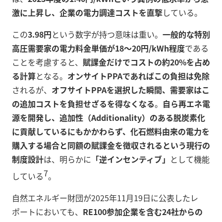
激に上昇し、企業の電力調達コストを直撃
している。
この
3.98円
という数字が持つ意味は重い。
一般的な特別
高圧需要家の電力料金単価が18〜20円/kWh程度
である
ことを考慮すると、
賦課金だけでコストの約20%を占め
る計算
となる。
オンサイトPPAであればこの負担は免除
されるが、
オフサイトPPAを選択した瞬間、需要家はこ
の追加コストを負担せざるを得なくなる
。
自ら再エネ電
源を開発し、追加性（Additionality）のある脱炭素化
に貢献しているにもかかわらず、化石燃料由来の電力を
購入する場合と同額の賦課金を徴収されるという現行の
制度設計
は、明らかに
「逆インセンティブ」
として機能
7
している
。
自然エネルギー財団が2025年11月19日に公表したレ
ポートにおいても、
RE100参加企業を含む24社からの