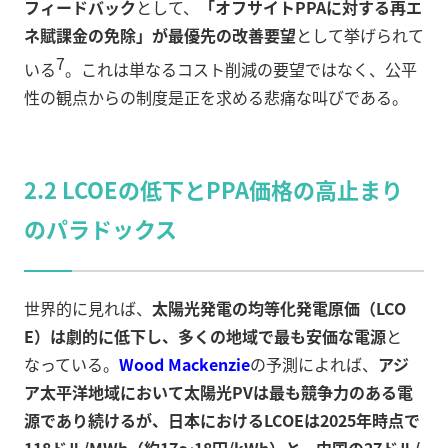
フィードバック
として、
「オフサイトPPAに対する再エ
ネ賦課金の免除」が最優先の改善要望
として挙げられて
7
いる
。これは単なるコスト削減の要望ではなく、公平
性の観点からの制度是正を求める悲痛な叫びである。
2.2 LCOEの低下とPPA価格の高止まり
のパラドックス
世界的に見れば、
太陽光発電の均等化発電原価（LCO
E）は劇的に低下し、多くの地域で最も安価な電源
と
なっている。
Wood Mackenzie
の予測によれば、
アジ
ア太平洋地域において太陽光PVは最も競争力のある電
源であり続けるが、日本におけるLCOEは2025年時点で