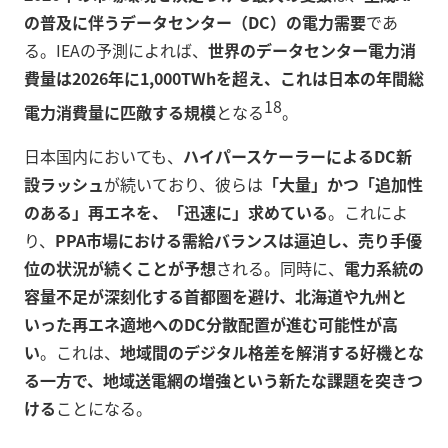
の普及に伴うデータセンター（DC）の電力需要
であ
る。IEAの予測によれば、
世界のデータセンター電力消
費量は2026年に1,000TWhを超え、これは日本の年間総
18
電力消費量に匹敵する規模
となる
。
日本国内においても、
ハイパースケーラーによるDC新
設ラッシュ
が続いており、彼らは
「大量」かつ「追加性
のある」再エネを、「迅速に」求めている
。これによ
り、
PPA市場における需給バランスは逼迫し、売り手優
位の状況が続くことが予想
される。同時に、
電力系統の
容量不足が深刻化する首都圏を避け、北海道や九州と
いった再エネ適地へのDC分散配置が進む可能性が高
い
。これは、
地域間のデジタル格差を解消する好機とな
る一方で、地域送電網の増強という新たな課題を突きつ
ける
ことになる。