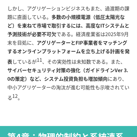
しかし、アグリゲーションビジネスもまた、過渡期の課
題に直面している。
多数の小規模電源（低圧太陽光な
ど）を束ねて市場で取引するには、高度なITシステムと
予測技術が必要不可欠
である。経済産業省は2025年9月
末を目処に、
アグリゲーターとFIP事業者をマッチング
するオンラインプラットフォームを立ち上げる計画を発
11
表
しているが
、その実効性は未知数である。また、
サイバーセキュリティ対策の強化（ガイドラインVer 3.
0の策定）など、システム投資負担も増加傾向
にあり、
中小アグリゲーターの淘汰が進む可能性も示唆されてい
12
る
。
第4章：物理的制約と系統連系