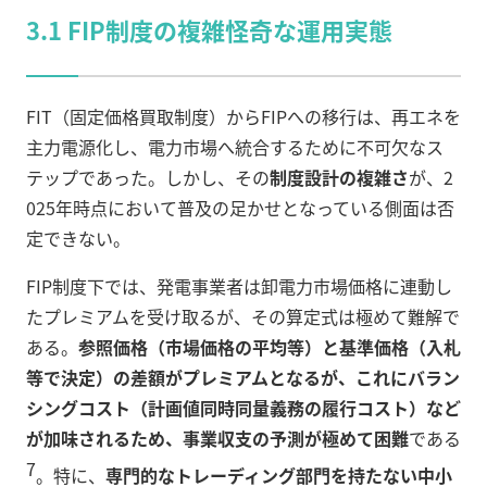
3.1 FIP制度の複雑怪奇な運用実態
FIT（固定価格買取制度）からFIPへの移行は、再エネを
主力電源化し、電力市場へ統合するために不可欠なス
テップであった。しかし、その
制度設計の複雑さ
が、2
025年時点において普及の足かせとなっている側面は否
定できない。
FIP制度下では、発電事業者は卸電力市場価格に連動し
たプレミアムを受け取るが、その算定式は極めて難解で
ある。
参照価格（市場価格の平均等）と基準価格（入札
等で決定）の差額がプレミアムとなるが、これにバラン
シングコスト（計画値同時同量義務の履行コスト）など
が加味されるため、事業収支の予測が極めて困難
である
7
。特に、
専門的なトレーディング部門を持たない中小