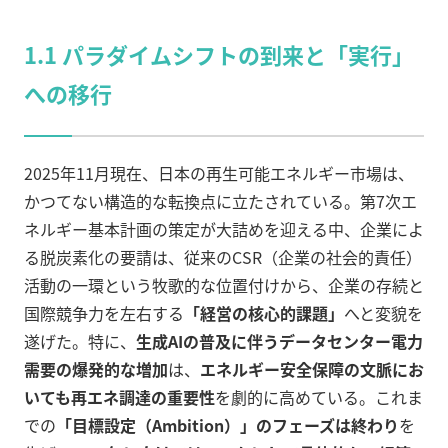
1.1 パラダイムシフトの到来と「実行」
への移行
2025年11月現在、日本の再生可能エネルギー市場は、
かつてない構造的な転換点に立たされている。第7次エ
ネルギー基本計画の策定が大詰めを迎える中、企業によ
る脱炭素化の要請は、従来のCSR（企業の社会的責任）
活動の一環という牧歌的な位置付けから、企業の存続と
国際競争力を左右する
「経営の核心的課題」
へと変貌を
遂げた。特に、
生成AIの普及に伴うデータセンター電力
需要の爆発的な増加
は、
エネルギー安全保障の文脈にお
いても再エネ調達の重要性
を劇的に高めている。これま
での
「目標設定（Ambition）」のフェーズは終わり
を