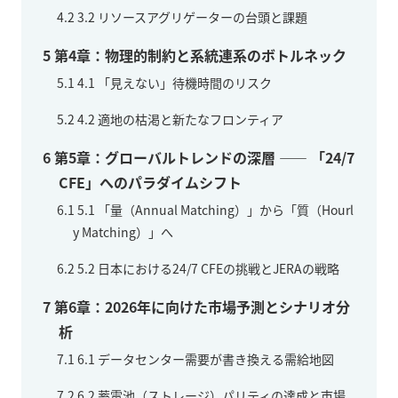
4.2
3.2 リソースアグリゲーターの台頭と課題
5
第4章：物理的制約と系統連系のボトルネック
5.1
4.1 「見えない」待機時間のリスク
5.2
4.2 適地の枯渇と新たなフロンティア
6
第5章：グローバルトレンドの深層 —— 「24/7
CFE」へのパラダイムシフト
6.1
5.1 「量（Annual Matching）」から「質（Hourl
y Matching）」へ
6.2
5.2 日本における24/7 CFEの挑戦とJERAの戦略
7
第6章：2026年に向けた市場予測とシナリオ分
析
7.1
6.1 データセンター需要が書き換える需給地図
7.2
6.2 蓄電池（ストレージ）パリティの達成と市場