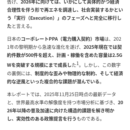
告げ、
2026年に向けては、いかにして具体的かつ経済
合理性を伴う形で再エネを調達し、社会実装するかとい
う「実行（Execution）」のフェーズへと完全に移行し
た
と言える。
日本の
コーポレートPPA（電力購入契約）市場
は、202
1年の黎明期から急速な進化を遂げ、
2025年現在では契
約件数が500件を超え、計画・稼働を含めた容量は2.5G
1
Wを突破する規模にまで成長し
た
。しかし、この数字
の裏側には、
制度的な歪みや物理的な制約、そして経済
的な逆風といった複合的な課題が潜んでいる
。
本レポートでは、2025年11月25日時点の最新データ
と、世界最高水準の解像度を持つ市場分析に基づき、
20
26年以降の普及加速に向けた構造的課題を解き明か
し、実効性のある政策提言を行う
ものである。