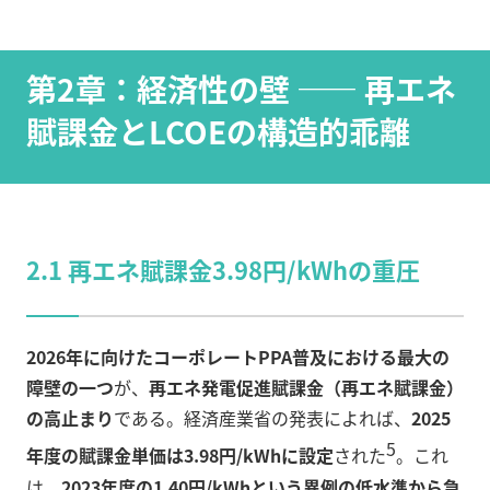
第2章：経済性の壁 —— 再エネ
賦課金とLCOEの構造的乖離
2.1 再エネ賦課金3.98円/kWhの重圧
2026年に向けたコーポレートPPA普及における最大の
障壁の一つ
が、
再エネ発電促進賦課金（再エネ賦課金）
の高止まり
である。経済産業省の発表によれば、
2025
5
年度の賦課金単価は3.98円/kWhに設定
された
。これ
は、
2023年度の1.40円/kWhという異例の低水準から急