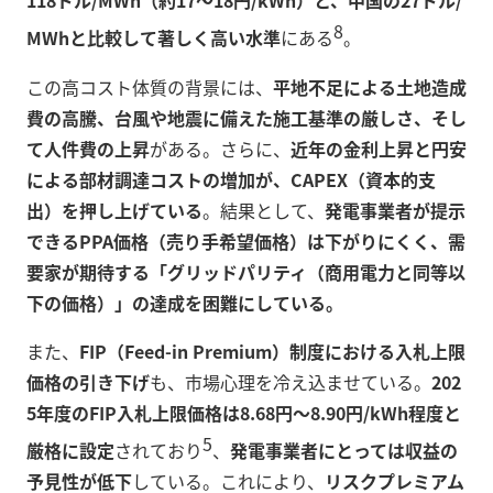
118ドル/MWh（約17〜18円/kWh）と、中国の27ドル/
8
MWhと比較して著しく高い水準
にある
。
この高コスト体質の背景には、
平地不足による土地造成
費の高騰、台風や地震に備えた施工基準の厳しさ、そし
て人件費の上昇
がある。さらに、
近年の金利上昇と円安
による部材調達コストの増加が、CAPEX（資本的支
出）を押し上げている
。結果として、
発電事業者が提示
できるPPA価格（売り手希望価格）は下がりにくく、需
要家が期待する「グリッドパリティ（商用電力と同等以
下の価格）」の達成を困難にしている。
また、
FIP（Feed-in Premium）制度における入札上限
価格の引き下げ
も、市場心理を冷え込ませている。
202
5年度のFIP入札上限価格は8.68円〜8.90円/kWh程度と
5
厳格に設定
されており
、
発電事業者にとっては収益の
予見性が低下
している。これにより、
リスクプレミアム