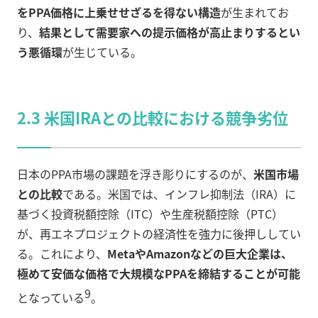
をPPA価格に上乗せせざるを得ない構造
が生まれてお
り、
結果として需要家への提示価格が高止まりするとい
う悪循環
が生じている。
2.3 米国IRAとの比較における競争劣位
日本のPPA市場の課題を浮き彫りにするのが、
米国市場
との比較
である。米国では、インフレ抑制法（IRA）に
基づく投資税額控除（ITC）や生産税額控除（PTC）
が、再エネプロジェクトの経済性を強力に後押ししてい
る。これにより、
MetaやAmazonなどの巨大企業は、
極めて安価な価格で大規模なPPAを締結することが可能
9
となっている
。