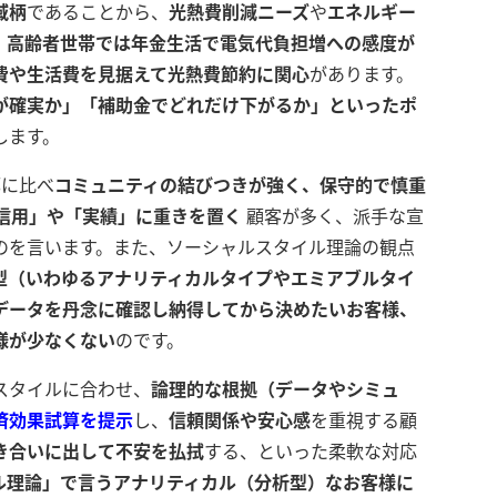
域柄
であることから、
光熱費削減ニーズ
や
エネルギー
。
高齢者世帯では年金生活で電気代負担増への感度が
費や生活費を見据えて光熱費節約に関心
があります。
が確実か」「補助金でどれだけ下がるか」といったポ
します。
部に比べ
コミュニティの結びつきが強く、保守的で慎重
信用」や「実績」に重きを置く
顧客が多く、派手な宣
のを言います。また、ソーシャルスタイル理論の観点
型（いわゆるアナリティカルタイプやエミアブルタイ
データを丹念に確認し納得してから決めたいお客様、
様が少なくない
のです。
スタイルに合わせ、
論理的な根拠（データやシミュ
済効果試算を提示
し、
信頼関係や安心感
を重視する顧
き合いに出して不安を払拭
する、といった柔軟な対応
ル理論」で言うアナリティカル（分析型）なお客様に