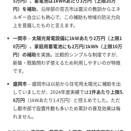
5万円）、蓄電池は1kWhあたり3万円（上限20万
円）を補助
。沿岸部の宮古市は震災の教訓からエネ
ルギー自立にも熱心で、この補助も地域の防災力向
上を意識したものと言えます。
一関市
–
太陽光発電設備に1kWあたり2万円（上限1
0万円）、家庭用蓄電池にも2万円/1kWh（上限10万
円）の補助
を実施。比較的シンプルな制度ですが、
新築・既築問わず使えるため利用しやすいのが特徴
です。
盛岡市
– 盛岡市は以前から住宅用太陽光に補助を出
していましたが、2024年度実績では
1件あたり上限5.
6万円
（1kWあたり1.4万円）と控えめでした。ただ
し都市部で設置件数も多いため累計の普及効果は侮
れません。