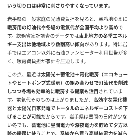
いう切り口は非常に刺さりやすくなっています
。
岩手県の一般家庭の光熱費負担を見ると、寒冷地ゆえに
暖房用の灯油代や冬場の電気代が全国平均より高め
で
す。総務省家計調査のデータでは
東北地方の冬季エネル
ギー支出は他地域より数割高い傾向
があります。特に岩
手ではエアコン以外に石油ファンヒーター利用世帯が多
く、暖房費負担が家計を圧迫します。
この点、最近は
太陽光＋蓄電池＋電化暖房（エコキュー
トやヒートポンプ式暖房）の組み合わせで灯油代を削減
しつつ冬場も効率的に暖房する提案も注目
されていま
す。電気代そのものは上がりましたが、
高効率な電化機
器と太陽光自家発電でトータルのエネルギーコストを下
げることが可能
だからです。岩手県は昼間の日射が少な
い冬でも、
蓄電池に昼間電力や深夜電力を貯めて夕方以
降の暖房に使うことで、系統から買う高単価電力を減ら