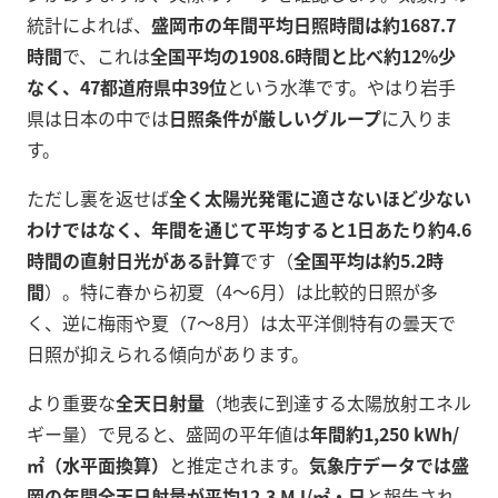
統計によれば、
盛岡市の年間平均日照時間は約1687.7
時間
で、これは
全国平均の1908.6時間と比べ約12%少
なく、47都道府県中39位
という水準です。やはり岩手
県は日本の中では
日照条件が厳しいグループ
に入りま
す。
ただし裏を返せば
全く太陽光発電に適さないほど少ない
わけではなく、年間を通じて平均すると1日あたり約4.6
時間の直射日光がある計算
です（
全国平均は約5.2時
間
）。特に春から初夏（4～6月）は比較的日照が多
く、逆に梅雨や夏（7～8月）は太平洋側特有の曇天で
日照が抑えられる傾向があります。
より重要な
全天日射量
（地表に到達する太陽放射エネル
ギー量）で見ると、盛岡の平年値は
年間約1,250 kWh/
㎡（水平面換算）
と推定されます。
気象庁データでは盛
岡の年間全天日射量が平均12.3 MJ/㎡・日
と報告され