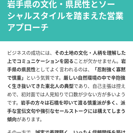
岩手県の文化・県民性とソー
シャルスタイルを踏まえた営業
アプローチ
ビジネスの成功には、
その土地の文化・人柄を理解した
上でコミュニケーションを図る
ことが欠かせません。
岩
手県の県民性
としてよく言われるのは、
「忍耐強く寡黙
で慎重」
という気質です。
厳しい自然環境の中で辛抱強
く生き抜いてきた東北人の典型
であり、自己主張は控え
めで、初対面では人見知りで口数が少ない方が多いよう
です。
岩手の方々は石橋を叩いて渡る慎重派が多く、派
手な宣伝文句や強引なセールストークには構えてしまう
傾向
があります。
その一方で、
誠実で義理堅く、いったん信頼関係を築け