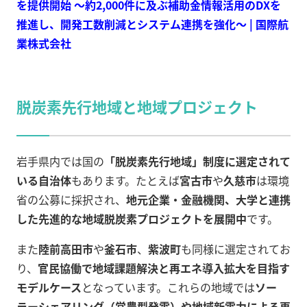
を提供開始 ～約2,000件に及ぶ補助金情報活用のDXを
推進し、開発工数削減とシステム連携を強化～ | 国際航
業株式会社
脱炭素先行地域と地域プロジェクト
岩手県内では国の
「脱炭素先行地域」制度に選定されて
いる自治体
もあります。たとえば
宮古市
や
久慈市
は環境
省の公募に採択され、
地元企業・金融機関、大学と連携
した先進的な地域脱炭素プロジェクトを展開中
です。
また
陸前高田市
や
釜石市
、
紫波町
も同様に選定されてお
り、
官民協働で地域課題解決と再エネ導入拡大を目指す
モデルケース
となっています。これらの地域では
ソー
ラーシェアリング（営農型発電）や地域新電力による再