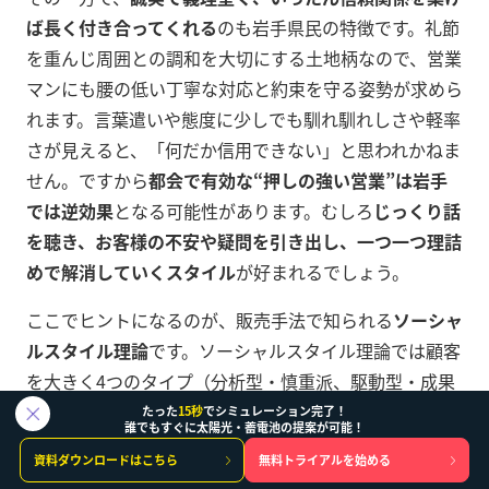
ば長く付き合ってくれる
のも岩手県民の特徴です。礼節
を重んじ周囲との調和を大切にする土地柄なので、営業
マンにも腰の低い丁寧な対応と約束を守る姿勢が求めら
れます。言葉遣いや態度に少しでも馴れ馴れしさや軽率
さが見えると、「何だか信用できない」と思われかねま
せん。ですから
都会で有効な“押しの強い営業”は岩手
では逆効果
となる可能性があります。むしろ
じっくり話
を聴き、お客様の不安や疑問を引き出し、一つ一つ理詰
めで解消していくスタイル
が好まれるでしょう。
ここでヒントになるのが、販売手法で知られる
ソーシャ
ルスタイル理論
です。ソーシャルスタイル理論では顧客
を大きく4つのタイプ（分析型・慎重派、駆動型・成果
志向、友好型・協調志向、表現型・社交的）に分類し、
たった
15秒
でシミュレーション完了！
誰でもすぐに太陽光・蓄電池の提案が可能！
それぞれに合ったコミュニケーションを取ることを提唱
資料ダウンロードはこちら
無料トライアルを始める
します。岩手県民には
分析型（Analytical）と友好型