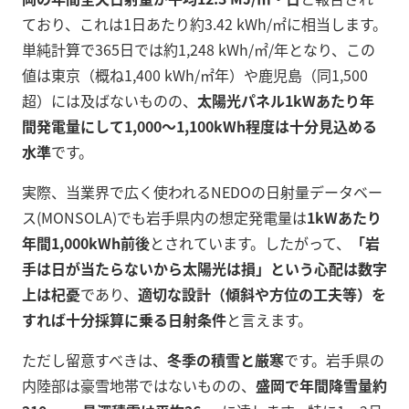
ており、これは1日あたり約3.42 kWh/㎡に相当します。
単純計算で365日では約1,248 kWh/㎡/年となり、この
値は東京（概ね1,400 kWh/㎡年）や鹿児島（同1,500
超）には及ばないものの、
太陽光パネル1kWあたり年
間発電量にして1,000～1,100kWh程度は十分見込める
水準
です。
実際、当業界で広く使われるNEDOの日射量データベー
ス(MONSOLA)でも岩手県内の想定発電量は
1kWあたり
年間1,000kWh前後
とされています。したがって、
「岩
手は日が当たらないから太陽光は損」という心配は数字
上は杞憂
であり、
適切な設計（傾斜や方位の工夫等）を
すれば十分採算に乗る日射条件
と言えます。
ただし留意すべきは、
冬季の積雪と厳寒
です。岩手県の
内陸部は豪雪地帯ではないものの、
盛岡で年間降雪量約