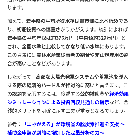
ります。
加えて、
岩手県の平均所得水準は都市部に比べ低め
であ
り、
初期投資への慎重さ
がうかがえます。統計によれば
岩手県の平均年収は約376万円（中央値約329万円）
と
され、
全国水準と比較してかなり低い水準
にあります。
この背景には
農林水産業従事者の割合や非正規雇用の割
合が高い
ことなどがあります。
したがって、
高額な太陽光発電システムや蓄電池を導入
する際の経済的ハードルが相対的に高い
と言えます。こ
の課題を克服するには、後述する
公的補助金や
経済効果
シミュレーションによる投資回収見通しの提示
など、金
銭的メリットを明確に示す工夫が重要となるでしょう。
参考：
「エネがえる」が環境省の脱炭素推進を支援 ～
補助金申請が劇的に増加した定量分析の力～