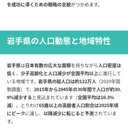
を成功に導くための戦略の全貌
がつかめます。
岩手県の人口動態と地域特性
岩手県
は
日本有数の広大な面積
を持ちながら
人口密度は
低く
、
少子高齢化と人口減少が全国平均以上
に進行して
いる地域です。
岩手県の総人口は約122万人
（2020年国
勢調査）で、
2015年から2045年の30年間で人口が約30.
9%減少する
と見込まれています（
全国平均は16.3%
減
）。とりわけ
65歳以上の高齢者人口割合は2025年頃
にピーク
に達し、
以降減少に転じると予測
されていま
す。