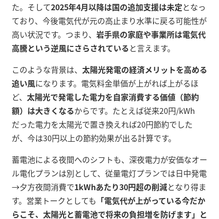
た。そして
2025年4月以降は国の追加支援は未定
となっ
ており、今後電気代が元の高止まり水準に戻る可能性が
高い状況です。つまり、
岩手県の家庭や事業所は電気代
高騰という逆風にさらされている
と言えます。
このような背景は、
太陽光発電の経済メリットを高める
追い風
になります。電気料金単価が上がれば上がるほ
ど、
太陽光で発電した電力を自家消費する価値（節約
額）は大きくなる
からです。たとえば従来20円/kWh
だった電力を太陽光で置き換えれば20円節約でした
が、今は30円以上の節約効果が出る計算です。
蓄電池による夜間へのシフトも、深夜電力が安価なオー
ル電化プランは別として、従量電灯プランでは日中発電
→夕方夜間消費で
1kWhあたり30円超の削減
となり得ま
す。営業トークとしても
「電気代が上がっている今だか
らこそ、太陽光と蓄電池で将来の負担増を防げます」と