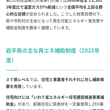
第2次地球温暖化対策実行計画では
2030年度までに201
3年度比で温室ガス57%削減
という
全国平均を上回る野
心的な目標
が定められました。こうした政策目標の下、
県や市町村が主体となって再生可能エネルギー普及策や
補助金制度を数多く展開しています。
岩手県の主な再エネ補助制度（2025年
度）
まず
県レベル
では、
住宅と事業者それぞれに対し補助事
業を用意
しています。
住宅向けには「いわて省エネルギー住宅建設推進事業補
助金」
があり、新築住宅に県産材を一定量使用しZEH基