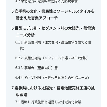
4.2
東北電力の電気料金動向と光熱費事情
5
岩手県の文化・県民性とソーシャルスタイルを
踏まえた営業アプローチ
6
世帯モデル別・セグメント別の太陽光・蓄電池
ニーズ分析
6.1
1. 新築住宅層（注文住宅・建売住宅を建てる世
代）
6.2
2. 既築住宅層（リフォーム市場・卒FIT世帯）
6.3
3. 事業者（産業向け）層
6.4
4. EV・V2H層（次世代自動車との連携ニーズ）
7
岩手県における太陽光・蓄電池販売施工店の拡
販戦略
7.1
戦略1: 行政施策と連動した地域特化営業