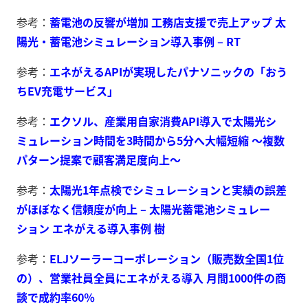
参考：
蓄電池の反響が増加 工務店支援で売上アップ 太
陽光・蓄電池シミュレーション導入事例 – RT
参考：
エネがえるAPIが実現したパナソニックの「おう
ちEV充電サービス」
参考：
エクソル、産業用自家消費API導入で太陽光シ
ミュレーション時間を3時間から5分へ大幅短縮 〜複数
パターン提案で顧客満足度向上〜
参考：
太陽光1年点検でシミュレーションと実績の誤差
がほぼなく信頼度が向上 – 太陽光蓄電池シミュレー
ション エネがえる導入事例 樹
参考：
ELJソーラーコーポレーション（販売数全国1位
の）、営業社員全員にエネがえる導入 月間1000件の商
談で成約率60％