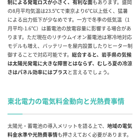
制による発電ロスが小さく、有利な面
もあります。盛岡
の8月平均気温は23.5℃で東京より6℃以上低く、猛暑
による出力低下が少なめです。一方で冬季の低気温（1
月平均-1.6℃）は蓄電池の放電容量に影響する場合があ
ります。ただ現在のリチウムイオン蓄電池は寒冷地対応
モデルも増え、バッテリーを屋内設置したりヒーター制
御することで対応可能です。
総合すると、岩手県の気候
は太陽光発電に大きな障害とはならず、むしろ夏の冷涼
さはパネル効率にはプラス
と言えるでしょう。
東北電力の電気料金動向と光熱費事情
太陽光・蓄電池の導入メリットを語る上で、
地域の電気
料金水準や光熱費事情
も押さえておく必要があります。