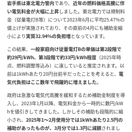
岩手県は東北電力管内
であり、
近年の燃料価格高騰に伴
い電気料金が大幅に上昇
しました。東北電力では規制料
金（従量電灯B等）について2023年6月に平均25.47%の
値上げが実施されており、その直前の4月にも補助金縮
小により
実質32.94%の負担増
となっています。
この結果、
一般家庭向け従量電灯Bの単価は第2段階で
約29円/kWh、第3段階で約33円/kWh程度
（2025年時
点、燃料調整等込み）に達していると推定されます。以
前は1kWhあたり20円台前半だったことを考えると、
電
気代負担はここ数年で飛躍的に増えました
。
政府は急激な電気代高騰を緩和するため補助金制度を導
入し、2023年1月以降、電気料金から一時的に数円/kW
hを値引きしてきました。しかしその補助も段階的に縮
小され、
2025年1～2月使用分では1kWhあたり2.5円の
補助があったものが、3月分では1.3円に減額
されまし