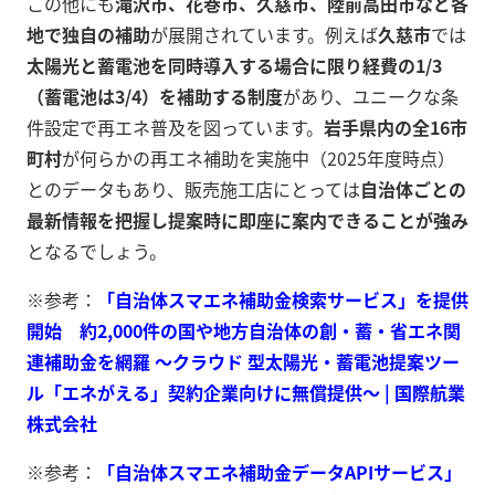
この他にも
滝沢市、花巻市、久慈市、陸前高田市など各
地で独自の補助
が展開されています。例えば
久慈市
では
太陽光と蓄電池を同時導入する場合に限り経費の1/3
（蓄電池は3/4）を補助する制度
があり、ユニークな条
件設定で再エネ普及を図っています。
岩手県内の全16市
町村
が何らかの再エネ補助を実施中（2025年度時点）
とのデータもあり、販売施工店にとっては
自治体ごとの
最新情報を把握し提案時に即座に案内できることが強み
となるでしょう。
※参考：
「自治体スマエネ補助金検索サービス」を提供
開始 約2,000件の国や地方自治体の創・蓄・省エネ関
連補助金を網羅 ～クラウド 型太陽光・蓄電池提案ツー
ル「エネがえる」契約企業向けに無償提供～ | 国際航業
株式会社
※参考：
「自治体スマエネ補助金データAPIサービス」