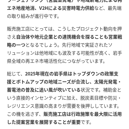
エネ地産地消、V2Hによる災害時電力供給
など、最先端
の取り組みが進行中です。
販売施工店にとっては、こうしたプロジェクト動向を押
さえ
自治体や地元企業との連携機会を探ることも営業戦
略の一つ
となるでしょう。先行地域で実証されたソ
リューションは他地域にも波及する可能性が高く、岩手
県全域の再エネ市場活性化につながっています。
総じて、
2025年現在の岩手県はトップダウンの政策支
援とボトムアップの地域ニーズが合流し、太陽光発電・
蓄電池の普及に追い風が吹いている
状況です。補助金と
いう直接的インセンティブに加え、脱炭素目標や防災・
レジリエンス意識の高まりが需要を後押ししています。
この機を逃さず、
販売施工店は行政施策を最大限に活用
した提案営業を展開することが重要
です。