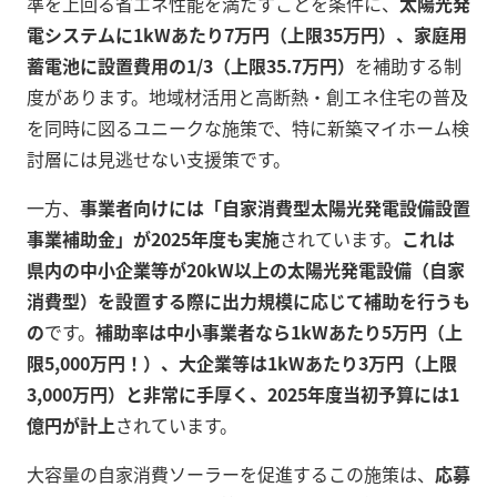
準を上回る省エネ性能を満たすことを条件に、
太陽光発
電システムに1kWあたり7万円（上限35万円）、家庭用
蓄電池に設置費用の1/3（上限35.7万円）
を補助する制
度があります。地域材活用と高断熱・創エネ住宅の普及
を同時に図るユニークな施策で、特に新築マイホーム検
討層には見逃せない支援策です。
一方、
事業者向けには「自家消費型太陽光発電設備設置
事業補助金」が2025年度も実施
されています。
これは
県内の中小企業等が20kW以上の太陽光発電設備（自家
消費型）を設置する際に出力規模に応じて補助を行うも
の
です。
補助率は中小事業者なら1kWあたり5万円（上
限5,000万円！）、大企業等は1kWあたり3万円（上限
3,000万円）と非常に手厚く、2025年度当初予算には1
億円が計上
されています。
大容量の自家消費ソーラーを促進するこの施策は、
応募