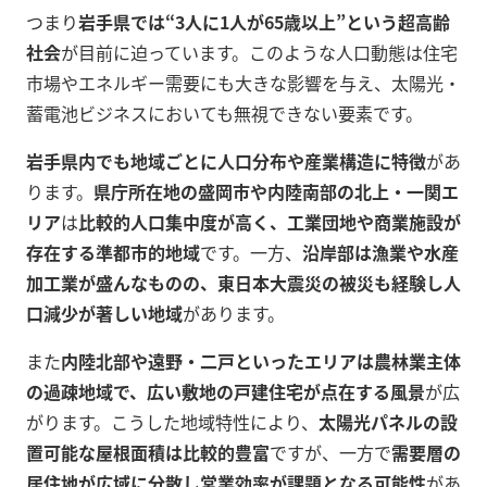
つまり
岩手県では“3人に1人が65歳以上”という超高齢
社会
が目前に迫っています。このような人口動態は住宅
市場やエネルギー需要にも大きな影響を与え、太陽光・
蓄電池ビジネスにおいても無視できない要素です。
岩手県内でも地域ごとに人口分布や産業構造に特徴
があ
ります。
県庁所在地の盛岡市や内陸南部の北上・一関エ
リア
は
比較的人口集中度が高く、工業団地や商業施設が
存在する準都市的地域
です。一方、
沿岸部は漁業や水産
加工業が盛んなものの、東日本大震災の被災も経験し人
口減少が著しい地域
があります。
また
内陸北部や遠野・二戸といったエリアは農林業主体
の過疎地域で、広い敷地の戸建住宅が点在する風景
が広
がります。こうした地域特性により、
太陽光パネルの設
置可能な屋根面積は比較的豊富
ですが、一方で
需要層の
居住地が広域に分散し営業効率が課題となる可能性
があ