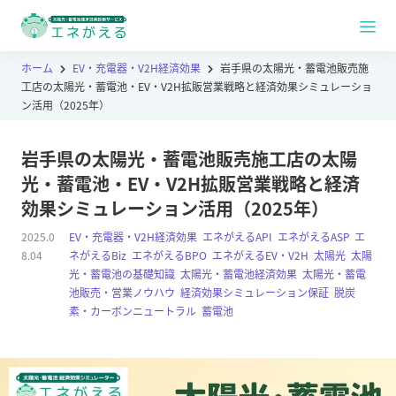
ホーム
EV・充電器・V2H経済効果
岩手県の太陽光・蓄電池販売施
工店の太陽光・蓄電池・EV・V2H拡販営業戦略と経済効果シミュレーショ
ン活用（2025年）
岩手県の太陽光・蓄電池販売施工店の太陽
光・蓄電池・EV・V2H拡販営業戦略と経済
効果シミュレーション活用（2025年）
2025.0
EV・充電器・V2H経済効果
,
エネがえるAPI
,
エネがえるASP
,
エ
8.04
ネがえるBiz
,
エネがえるBPO
,
エネがえるEV・V2H
,
太陽光
,
太陽
光・蓄電池の基礎知識
,
太陽光・蓄電池経済効果
,
太陽光・蓄電
池販売・営業ノウハウ
,
経済効果シミュレーション保証
,
脱炭
素・カーボンニュートラル
,
蓄電池