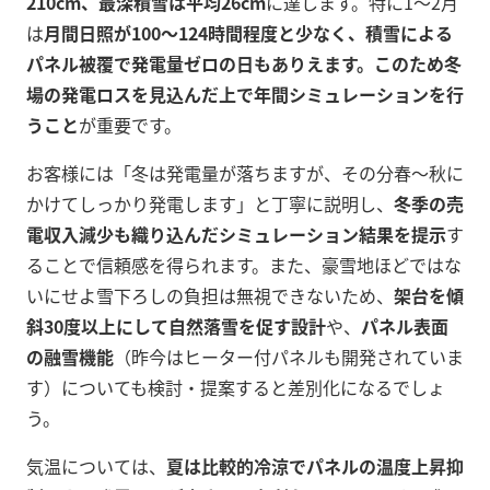
210cm、最深積雪は平均26cm
に達します。特に1～2月
は
月間日照が100～124時間程度と少なく、積雪による
パネル被覆で発電量ゼロの日もありえます。このため冬
場の発電ロスを見込んだ上で年間シミュレーションを行
うこと
が重要です。
お客様には「冬は発電量が落ちますが、その分春～秋に
かけてしっかり発電します」と丁寧に説明し、
冬季の売
電収入減少も織り込んだシミュレーション結果を提示
す
ることで信頼感を得られます。また、豪雪地ほどではな
いにせよ雪下ろしの負担は無視できないため、
架台を傾
斜30度以上にして自然落雪を促す設計
や、
パネル表面
の融雪機能
（昨今はヒーター付パネルも開発されていま
す）についても検討・提案すると差別化になるでしょ
う。
気温については、
夏は比較的冷涼でパネルの温度上昇抑