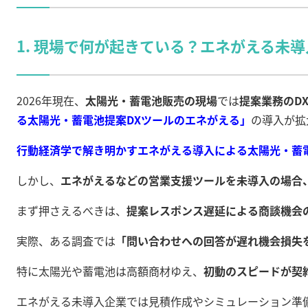
1. 現場で何が起きている？エネがえる未
2026年現在、
太陽光・蓄電池販売の現場
では
提案業務のD
る太陽光・蓄電池提案DXツールのエネがえる」
の導入が拡
行動経済学で解き明かすエネがえる導入による太陽光・蓄
しかし、
エネがえるなどの営業支援ツールを未導入の場合
まず押さえるべきは、
提案レスポンス遅延による商談機会
実際、ある調査では
「問い合わせへの回答が遅れ機会損失を
特に太陽光や蓄電池は高額商材ゆえ、
初動のスピードが契
エネがえる未導入企業では見積作成やシミュレーション準