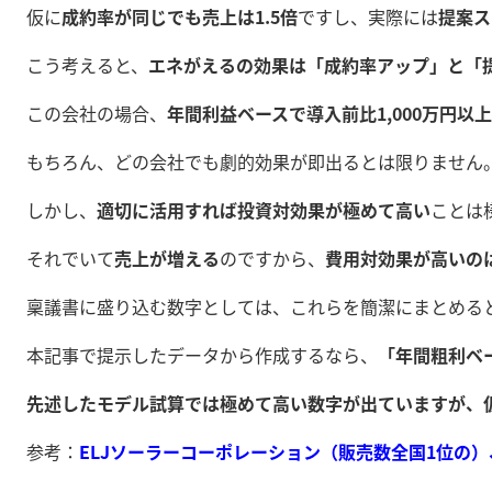
仮に
成約率が同じでも売上は1.5倍
ですし、実際には
提案ス
こう考えると、
エネがえるの効果は「成約率アップ」と「
この会社の場合、
年間利益ベースで導入前比1,000万円
もちろん、どの会社でも劇的効果が即出るとは限りません
しかし、
適切に活用すれば投資対効果が極めて高い
ことは
それでいて
売上が増える
のですから、
費用対効果が高いの
稟議書に盛り込む数字としては、これらを簡潔にまとめる
本記事で提示したデータから作成するなら、
「年間粗利ベ
先述したモデル試算では極めて高い数字が出ていますが、仮
参考：
ELJソーラーコーポレーション（販売数全国1位の）