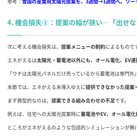
参考：
雪国の産業用太陽光提案を、3週間→1週間へ。ソー
4. 機会損失②：提案の幅が狭い—「出せ
次に考える機会損失は、
提案メニューの制約
によるもので
エネがえるは
太陽光・蓄電池以外にも、オール電化、EV
「ウチは太陽光パネルだけ売っているから蓄電池は専門外
本節では、エネがえる未導入ゆえに
提供できなかった提案
まず典型的なのは、
提案できる組み合わせの不足
です。
例えば、住宅への太陽光提案時に
蓄電池やEV、オール電
ところがエネがえるのような包括的シミュレーションが無