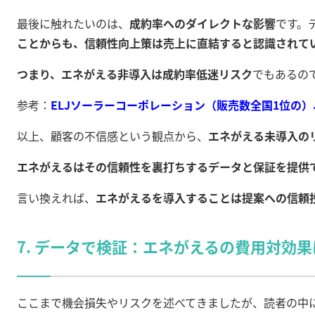
最後に触れたいのは、
成約率へのダイレクトな影響
です。
ことからも、信頼性向上策は売上に直結すると認識されて
つまり、エネがえる非導入は成約率低迷リスク
でもあるの
参考：
ELJソーラーコーポレーション（販売数全国1位の）
以上、顧客の不信感という観点から、
エネがえる未導入の
エネがえるはその信頼性を裏打ちするデータと保証を提供
言い換えれば、
エネがえるを導入することは提案への信頼
7. データで検証：エネがえるの費用対効
ここまで機会損失やリスクを述べてきましたが、読者の中