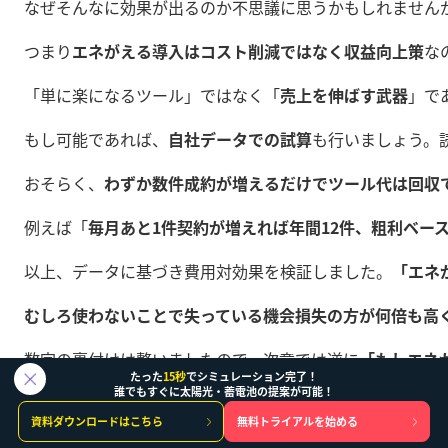
なぜそんなに効果が出るのか不思議に思うかもしれません
つまり
エネがえる導入はコスト削減ではなく収益向上策
な
「単に楽になるツール」ではなく「
売上を伸ばす武器
」で
もし可能であれば、
自社データでの試算
も行いましょう。
おそらく、
わずか数件成約が増えるだけでツール代は回収
例えば「
毎月あと1件契約が増えれば年間12件、粗利ベー
以上、データに基づき費用対効果を検証しました。
「エネ
むしろ使わないことで失っている機会損失の方が何倍も高
数字の裏付けは整いましたので、次章では逆に
「もしエネ
たった
15秒
でシミュレーション完了！
誰でもすぐに太陽光・蓄電池の提案が可能！
8. 「隠れコスト」を見逃すな：使わない
資料ダウンロードはこちら
無料トライアルを始める