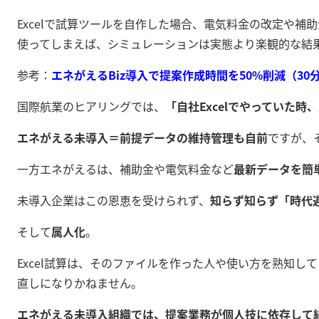
Excelで試算ツールを自作した場合、電気料金の改定や
使ってしまえば、シミュレーションは実態より楽観的な結
参考：
エネがえるBiz導入で提案作成時間を50%削減（30
国際航業のヒアリングでは、
「自社Excelでやっていた
エネがえる未導入＝前提データの維持管理も自前
ですが、
一方エネがえるは、補助金や電気料金など
最新データを簡
未導入企業はこの恩恵を受けられず、
知らず知らず「時代
そして
属人化
。
Excel試算は、そのファイルを作った人や使い方を熟知
直しになりかねません。
エネがえる未導入組織では、提案業務が個人技に依存して