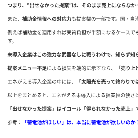
つまり、“出せなかった提案”は、そのまま売上にならなか
また、
補助金情報への対応力
も提案幅の一部です。国・自
例えば補助金を適用すれば実質負担が半額になるケースで
す。
未導入企業はこの強力な武器なしに戦うわけで、知らず知
提案メニュー不足
による損失を端的に示すなら、
「売り上
エネがえる導入企業の中には、
「太陽光を売って終わりで
以上をまとめると、エネがえる未導入による提案幅の狭さ
「出せなかった提案」はイコール「得られなかった売上」
参考：
「蓄電池がほしい」は、本当に蓄電池が欲しいのか？