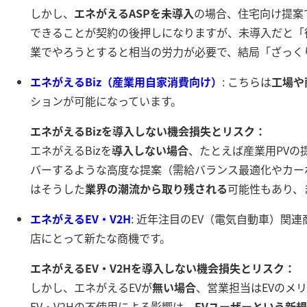
しかし、
エネがえるASPを未導入
の場合、住宅向け提案
できることが契約の後押しになりますが、未導入だと「
業でやろうとすると相当の労力が必要で、結局「ざっく
エネがえるBiz（産業用自家消費向け）
: こちらは
工場や
ションが可能になっています。
エネがえるBizを導入しない機会損失とリスク：
エネがえるBizを
導入しない場合
、たとえば産業用PVの
バーするような高度な提案（需給バランス最適化やカー
はそうした
業界の潮流から取り残される
可能性もあり、
エネがえるEV・V2H
: 近年注目のEV（電気自動車）関
店にとって新たな商機です。
エネがえるEV・V2Hを導入しない機会損失とリスク：
しかし、エネがえるEVが
無い場合
、営業担当はEVのメ
EV・V2Hの不使用による影響は、
EVユーザーという新