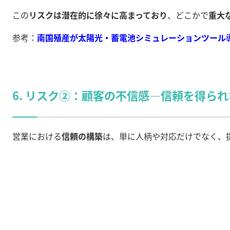
この
リスクは潜在的に徐々に高まっており
、どこかで
重大
参考：
南国殖産が太陽光・蓄電池シミュレーションツール
6. リスク②：顧客の不信感—信頼を得ら
営業における
信頼の構築
は、単に人柄や対応だけでなく、