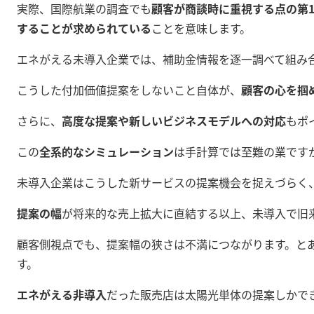
実際、国際航業の調査でも
顧客が商談時に重視する点の第1
することが求められている
ことを意味します。
エネがえる未導入企業では、補助金情報を逐一調べて組み
こうした付加価値提案をしないこと自体が、
顧客の心を掴
さらに、
高度な提案や新しいビジネスモデルへの対応
もポ
この
全系的なシミュレーション
は手計算では至難の業です
未導入企業はこうした新サービスの提案機会を捉えづらく
提案の幅
が将来的な売上拡大に直結する以上、未導入で旧
顧客側視点でも、提案幅の狭さは不満につながります。と
す。
エネがえる非導入
だった販売店は太陽光単体の提案しかで