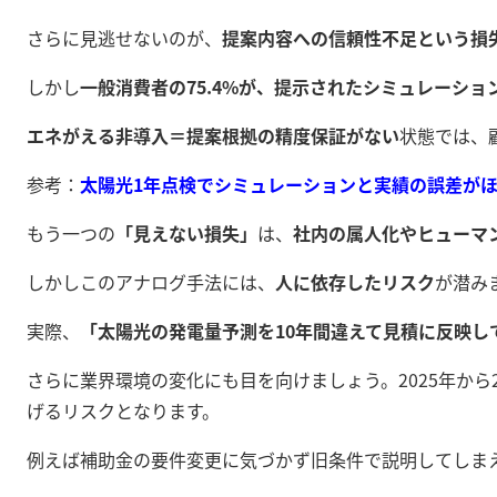
さらに見逃せないのが、
提案内容への信頼性不足という損
しかし
一般消費者の75.4%が、提示されたシミュレーシ
エネがえる非導入＝提案根拠の精度保証がない
状態では、
参考：
太陽光1年点検でシミュレーションと実績の誤差がほ
もう一つの
「見えない損失」
は、
社内の属人化やヒューマ
しかしこのアナログ手法には、
人に依存したリスク
が潜み
実際、
「太陽光の発電量予測を10年間違えて見積に反映
さらに業界環境の変化にも目を向けましょう。2025年か
げるリスクとなります。
例えば補助金の要件変更に気づかず旧条件で説明してしま