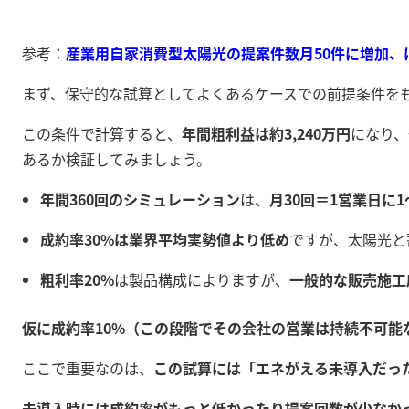
参考：
産業用自家消費型太陽光の提案件数月50件に増加、ほ
まず、保守的な試算としてよくあるケースでの前提条件を
この条件で計算すると、
年間粗利益は約3,240万円
になり、
あるか検証してみましょう。
年間360回のシミュレーション
は、
月30回＝1営業日に1
成約率30%は業界平均実勢値より低め
ですが、太陽光と
粗利率20%
は製品構成によりますが、
一般的な販売施工
仮に成約率10%（この段階でその会社の営業は持続不可能な
ここで重要なのは、
この試算には「エネがえる未導入だっ
未導入時には成約率がもっと低かったり提案回数が少なか