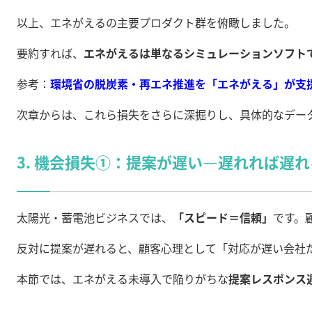
以上、エネがえるの主要プロダクト群を俯瞰しました。
要約すれば、
エネがえるは単なるシミュレーションソフト
参考：
環境省の脱炭素・再エネ推進を「エネがえる」が支
次章からは、これら損失をさらに深掘りし、具体的なデー
3. 機会損失①：提案が遅い—遅れれば遅
太陽光・蓄電池ビジネスでは、
「スピード＝信頼」
です。
反対に提案が遅れると、顧客心理として「対応が遅い会社
本節では、エネがえる未導入で陥りがちな
提案レスポンス