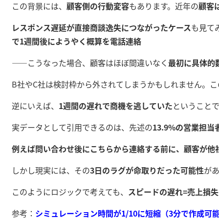
この背景には、
顧客側の行動変容
もあります。近年の
顧客
レスポンス遅延が直接商談逸失につながったケース
も見て
で1週間後にようやく概算を電話連絡
——こうなった場合、顧客はほぼ間違いなく
最初に具体的
B社やC社は検討枠から外されてしまうかもしれません。
逆にいえば、
1週間の遅れで商機を逃していた
ということで
実データとして引用できるのは、先述の
13.9%の営業担
例えば問い合わせ後にこちらから連絡する前に、顧客が他
しかし現実には、その
3日のラグが命取りだった可能性
が
このようにロジックで考えても、
スピードの遅れ=売上損
参考：
シミュレーション時間が1/10に短縮（3分で作成可