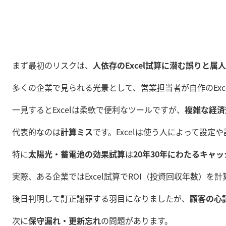
まず最初のリスクは、
人依存のExcel試算に潜む誤りと属
多くの企業で見られる光景として、営業担当者が自作のEx
一見するとExcelは柔軟で便利なツールですが、
複雑な経済
代表的なのは
計算ミス
です。Excelは使う人によって
特に
太陽光・蓄電池の効果試算
は
20年30年にわたるキャ
実際、ある企業ではExcel試算でROI（投資回収年数）を
後日判明して訂正謝罪する羽目になりましたが、
顧客の心
次に
保守漏れ・更新忘れ
の問題があります。