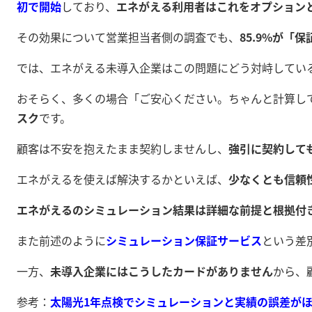
初で開始
しており、
エネがえる利用者はこれをオプション
その効果について営業担当者側の調査でも、
85.9%が「
では、エネがえる未導入企業はこの問題にどう対峙してい
おそらく、多くの場合「ご安心ください。ちゃんと計算し
スク
です。
顧客は不安を抱えたまま契約しませんし、
強引に契約して
エネがえるを使えば解決するかといえば、
少なくとも信頼
エネがえるのシミュレーション結果は詳細な前提と根拠付
また前述のように
シミュレーション保証サービス
という差
一方、
未導入企業にはこうしたカードがありません
から、
参考：
太陽光1年点検でシミュレーションと実績の誤差がほ