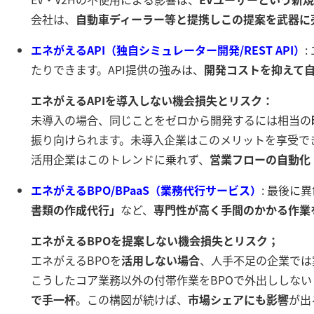
会社は、
自動車ディーラー等と提携しこの提案を武器に
エネがえるAPI（独自シミュレーター開発/REST API）
たりできます。API提供の強みは、
開発コストを抑えて
エネがえるAPIを導入しない機会損失とリスク：
未導入の場合、同じことをゼロから開発するには相当の
振り向けられます。未導入企業はこのメリットを享受で
活用企業はこのトレンドに乗れず、
営業フローの自動化
エネがえるBPO/BPaaS（業務代行サービス）
: 最後
書類の作成代行」
など、
専門性が高く手間のかかる作業
エネがえるBPOを提案しない機会損失とリスク；
エネがえるBPOを
活用しない場合
、人手不足の企業では
こうしたコア業務以外の付帯作業をBPOで外出ししない
で手一杯
。この構図が続けば、
市場シェアにも影響
が出