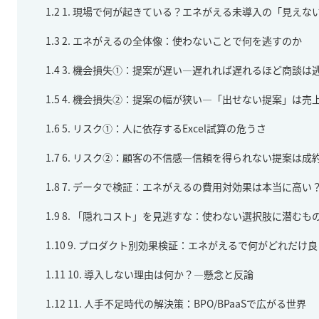
1.2
1. 現場で何が起きている？エネがえる未導入の「見えな
1.3
2. エネがえるの全体像：使わないことで何を逃すのか
1.4
3. 機会損失①：提案が遅い—遅れれば遅れるほど商談は
1.5
4. 機会損失②：提案の幅が狭い—「出せない提案」は売
1.6
5. リスク①：人に依存するExcel試算の危うさ
1.7
6. リスク②：顧客の不信感—信頼を得られない提案は成
1.8
7. データで検証：エネがえるの費用対効果は本当に高い
1.9
8. 「隠れコスト」を見逃すな：使わない選択肢に潜むも
1.10
9. プロダクト別効果検証：エネがえるで何がどれだけ
1.11
10. 導入しない理由は何か？—懸念と反論
1.12
11. 人手不足時代の解決策：BPO/BPaaSで広がる世界