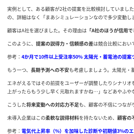
実例として、ある顧客が2社の提案を比較検討していまし
の、詳細はなく「まあシミュレーションなので多少変動し
顧客はA社を選びました。その理由は
「A社のほうが信用で
このように、
提案の説得力・信頼感の差
は競合比較におい
参考：
4か月で10件以上受注率50% 太陽光・蓄電池の提
もう一つ、
長期予測への不安
も考慮しましょう。太陽光・
エネがえるではその前提をユーザーが調整したりシナリオ
上がったらもう少し早く元取れますかね…」などあやふや
こうした
将来変動への対応力不足
も、顧客の不信につなが
未導入企業はこの
柔軟な説得材料
を持たないため、
顧客の
参考：
電気代上昇率（%）を加味した診断や初期値3%のエビ