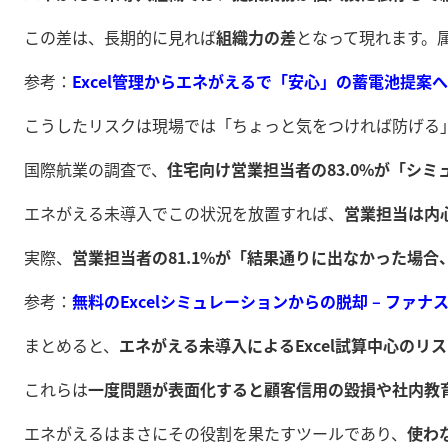
この差は、長期的に見れば
組織力の差
となって現れます。
参考：
Excel管理からエネがえるで「安心」の蓄電池提
こうしたリスクは現場では「ちょっと気をつければ防げる
国際航業の調査で、
住宅向け営業担当者の83.0%が「シ
エネがえる未導入でこの状況を放置すれば、
営業担当は内
実際、
営業担当者の81.1%が「結果通りに出なかった場
参考：
無料のExcelシミュレーションからの脱却 – ファ
まとめると、
エネがえる未導入によるExcel試算中心のリ
これらは
一度問題が表面化すると顧客信用の毀損や社内教
エネがえるはまさにその役割を果たすツールであり、
使わ