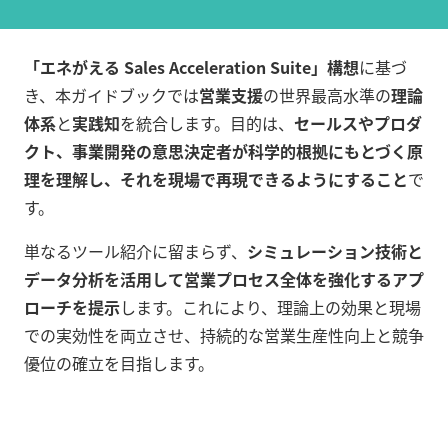
「エネがえる Sales Acceleration Suite」構想
に基づ
き、本ガイドブックでは
営業支援
の世界最高水準の
理論
体系
と
実践知
を統合します。目的は、
セールスやプロダ
クト、事業開発の意思決定者が科学的根拠にもとづく原
理を理解し、それを現場で再現できるようにすること
で
す。
単なるツール紹介に留まらず、
シミュレーション技術と
データ分析を活用して営業プロセス全体を強化するアプ
ローチを提示
します。これにより、理論上の効果と現場
での実効性を両立させ、持続的な営業生産性向上と競争
優位の確立を目指します。