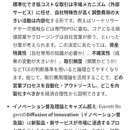
標準化でき低コストな取引は市場メカニズム（外部
サービス）に任せ
、
自社特殊性が高く調整費用の大
きい活動は内部化
する形です。例えばリードリサー
チや一次接触などは専門BPOに委ね、コアとなる価
値提案やクロージングは自社営業が担う、といった
分業が考えられます。この決定にあたっては、
資産
特異性
（自社専用の知識が必要か）、
不確実性
（成
果の変動が大きいか）、
取引頻度
（頻繁かどうか）
などTCEの判断基準を用いると論理立てやすくなり
ます。総じて、取引費用理論を活用することで、
どの
営業プロセスを自動化・アウトソースし、どこを内
製化すべきか
を経済合理性から説明できます。
イノベーション普及理論とキャズム超え
: Everett Ro
gersの
Diffusion of Innovation（イノベーション普
及論）
は
新製品・新サービスが市場に浸透するプロ