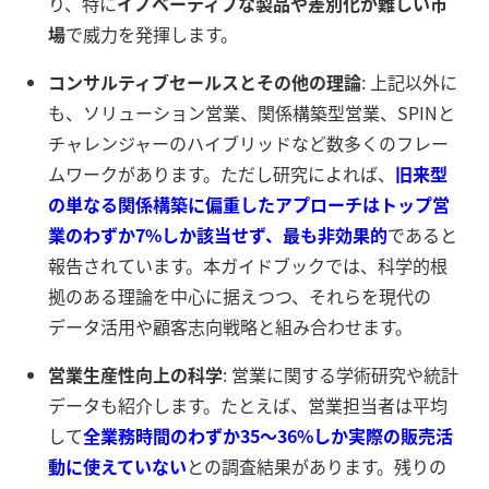
り、特に
イノベーティブな製品や差別化が難しい市
場
で威力を発揮します。
コンサルティブセールスとその他の理論
: 上記以外に
も、ソリューション営業、関係構築型営業、SPINと
チャレンジャーのハイブリッドなど数多くのフレー
ムワークがあります。ただし研究によれば、
旧来型
の単なる関係構築に偏重したアプローチはトップ営
業のわずか7%
しか該当せず、
最も非効果的
であると
報告されています。本ガイドブックでは、科学的根
拠のある理論を中心に据えつつ、それらを現代の
データ活用や顧客志向戦略と組み合わせます。
営業生産性向上の科学
: 営業に関する学術研究や統計
データも紹介します。たとえば、営業担当者は平均
して
全業務時間のわずか35～36%しか実際の販売活
動に使えていない
との調査結果があります。残りの