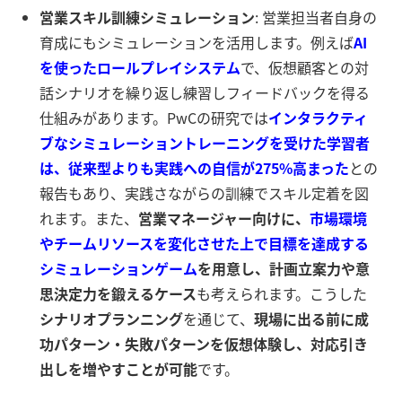
営業スキル訓練シミュレーション
: 営業担当者自身の
育成にもシミュレーションを活用します。例えば
AI
を使ったロールプレイシステム
で、仮想顧客との対
話シナリオを繰り返し練習しフィードバックを得る
仕組みがあります。PwCの研究では
インタラクティ
ブなシミュレーショントレーニングを受けた学習者
は、従来型よりも実践への自信が275%高まった
との
報告もあり、実践さながらの訓練でスキル定着を図
れます。また、
営業マネージャー向けに、
市場環境
やチームリソースを変化させた上で目標を達成する
シミュレーションゲーム
を用意し、計画立案力や意
思決定力を鍛えるケース
も考えられます。こうした
シナリオプランニング
を通じて、
現場に出る前に成
功パターン・失敗パターンを仮想体験し、対応引き
出しを増やすことが可能
です。