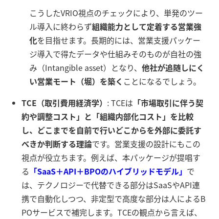
こうしたVRIO視点のチェックにより、単発のツー
ル導入に終わらず
組織能力として定着する営業強
化
を目指せます。長期的には、営業支援パッケー
ジ導入で得たデータや仕組みそのものが自社の強
み（Intangible asset）となり、
他社が追随しにく
い営業モート（堀）を築く
ことになるでしょう。
TCE（取引費用経済学）
: TCEは
「市場取引に伴う契
約や調整コスト」と「組織内部化コスト」を比較
し、どこまでを自前で行いどこからを外部に委託す
べきか判断する理論
です。営業支援の設計にもこの
視点が役立ちます。例えば、本パッケージが提唱す
る
「SaaS＋API＋BPOのハイブリッドモデル」
で
は、テクノロジーで代替できる部分はSaaSやAPI連
携で自動化しつつ、非定型で高度な部分は人によるB
POサービスで補完します。TCEの観点から言えば、