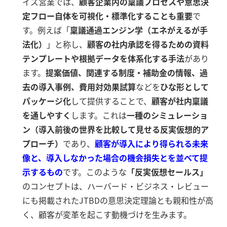
イズ営業では、
顧客企業内の稟議プロセスや意思決
定フロー自体を可視化・標準化することも重要
で
す。例えば「
稟議通過エンジン学（エネがえるが手
法化）
」と称し、
顧客の社内承認を得るための資料
テンプレートや根拠データを体系化する手法
があり
ます。
提案価値、関連する制度・補助金の情報、過
去の導入事例、費用対効果試算
などを
ひな形として
パッケージ化
して提供することで、
顧客が社内稟議
を通しやすく
します。これは
一種のシミュレーショ
ン（導入前後の世界を比較して見せる反実仮想的ア
プローチ）
であり、
顧客が導入により得られる未来
像と、導入しなかった場合の機会損失とを並べて提
示するもの
です。このような
「反実仮想セールス」
のコンセプトは、ハーバード・ビジネス・レビュー
にも掲載されたJTBDの意思決定理論とも親和性が高
く、顧客が変革を起こす動機づけを生みます。