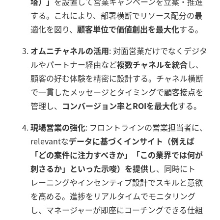
塔）」
を設置して営業キャンペーンを立案・推進
する。これにより、部署横断でリソース配分の最
適化を図り、
顧客単位で価値創出を最大化
する。
オムニチャネルの活用
: 対面営業だけでなくデジタ
ルやパートナー経由など
複数チャネルを統合
し、
顧客の好む体験を精密に設計する。チャネル横断
で一貫したメッセージとタイミングで顧客接点を
管理し、
コンバージョン率とROIを最大化
する。
現場営業の強化
: フロントラインの営業担当者に、
relevantな
データに基づくインサイト（例えば
「どの案件に注力すべきか」「この業界では何が
刺さるか」といった示唆）を提供
し、同時にト
レーニングやインセンティブ設計でスキルと意欲
を高める。進捗をリアルタイムでモニタリング
し、マネージャーが即座にコーチングできる仕組