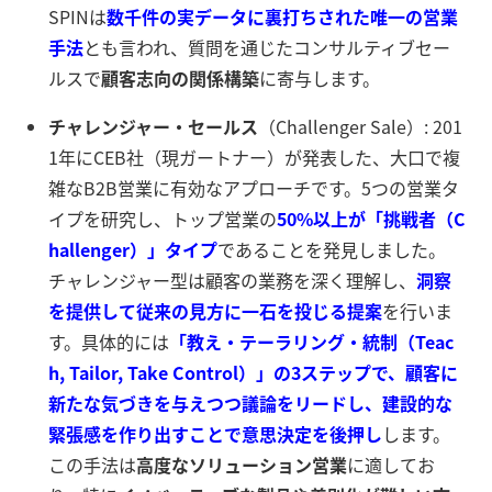
SPINは
数千件の実データに裏打ちされた唯一の営業
手法
とも言われ、質問を通じたコンサルティブセー
ルスで
顧客志向の関係構築
に寄与します。
チャレンジャー・セールス
（Challenger Sale）: 201
1年にCEB社（現ガートナー）が発表した、大口で複
雑なB2B営業に有効なアプローチです。5つの営業タ
イプを研究し、トップ営業の
50%以上が「挑戦者（C
hallenger）」タイプ
であることを発見しました
。
チャレンジャー型は顧客の業務を深く理解し、
洞察
を提供して従来の見方に一石を投じる提案
を行いま
す。具体的には
「教え・テーラリング・統制（Teac
h, Tailor, Take Control）」の3ステップで、顧客に
新たな気づきを与えつつ議論をリードし、建設的な
緊張感を作り出すことで意思決定を後押し
します。
この手法は
高度なソリューション営業
に適してお