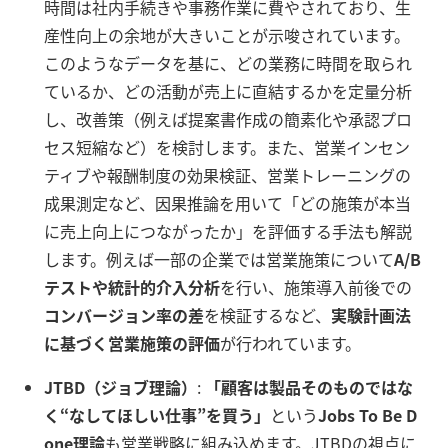
時間は社内手続きや事務作業に費やされており、生
産性向上の余地が大きいことが示唆されています。
このようなデータを基に、どの業務に時間を取られ
ているか、どの活動が売上に直結するかを定量分析
し、改善策（例えば提案書作成の簡素化や承認プロ
セス短縮など）を検討します
。また、営業インセン
ティブや報酬制度の効果検証、営業トレーニングの
成果測定など、因果推論を用いて「どの施策が本当
に売上向上につながったか」を評価する手法も解説
します。例えば一部の企業では営業施策について
A/B
テストや統計的介入分析
を行い、施策導入前後での
コンバージョン率の差
を検証するなど、
実験計画法
に基づく営業施策の評価
が行われています。
JTBD（ジョブ理論）
:
「顧客は製品そのものではな
く“なしてほしい仕事”を買う」
という
Jobs To Be D
one理論
も営業戦略に組み込めます。JTBDの視点に