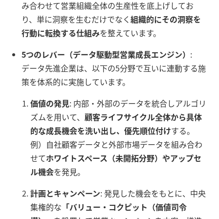
み合わせて営業組織全体の生産性を底上げしてお
り、単に洞察を生むだけでなく
組織的にその洞察を
行動に転換する仕組み
を整えています。
5つのレバー（データ駆動型営業成長エンジン）
:
データ先進企業は、以下の5分野で互いに連動する施
策を体系的に実施しています。
価値の発見
: 内部・外部のデータを統合しアルゴリ
ズムを用いて、
顧客ライフサイクル全体から具体
的な成長機会を洗い出し、優先順位付け
する。
例）自社顧客データと外部市場データを組み合わ
せて
ホワイトスペース（未開拓分野）やアップセ
ル機会
を発見。
計画とキャンペーン
: 発見した機会をもとに、中央
集権的な
「バリュー・コクピット（価値司令