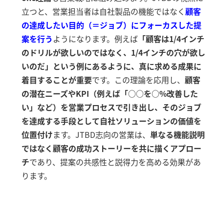
立つと、営業担当者は自社製品の機能ではなく
顧客
の達成したい目的（＝ジョブ）にフォーカスした提
案を行う
ようになります。例えば
「顧客は1/4インチ
のドリルが欲しいのではなく、1/4インチの穴が欲し
いのだ」という例にあるように、真に求める成果に
着目することが重要
です。この理論を応用し、
顧客
の潜在ニーズやKPI（例えば「○○を○%改善した
い」など）を営業プロセスで引き出し、そのジョブ
を達成する手段として自社ソリューションの価値を
位置付け
ます。JTBD志向の営業は、
単なる機能説明
ではなく顧客の成功ストーリーを共に描くアプロー
チ
であり、提案の共感性と説得力を高める効果があ
ります。