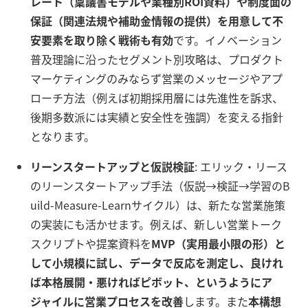
レート（稟議書モデルや業種別ROI資料）や制度面の
保証（関連法規や補助金情報の提供）を用意して不
安要素を取り除く戦術も有効
です。イノベーション
普及理論に沿ったセグメント別攻略は、プロダクト
マーケティングのみならず営業のメッセージやアプ
ローチ方法（例えば初期採用層には先進性を訴求、
後期多数派には実績と安全性を強調）を変える指針
となります。
リーンスタートアップと仮説検証
: エリック・リース
のリーンスタートアップ手法（仮説→検証→学習のB
uild-Measure-Learnサイクル）は、新たな営業施策
の実装にも活かせます。例えば、新しい営業トーク
スクリプトや提案資料を
MVP（実用最小限の形）と
して小規模に試し、データで反応を測定し、良けれ
ば本格展開・悪ければピボット、というようにア
ジャイルに営業プロセスを改善
します。また
本構想