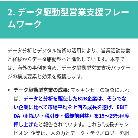
2. データ駆動型営業支援フレー
ムワーク
データ分析とデジタル技術の活用により、営業活動は勘
と経験から
データ駆動型
へと進化しています。本章で
は、海外の事例を含め、データ駆動型営業支援パッケー
ジの構成要素と効果を概観します。
データ駆動型営業の成果
: マッキンゼーの調査によれ
ば、
データと分析を駆使したB2B企業は、そうでな
い企業に比べて市場平均を上回る成長
を遂げ、
EBIT
DA（利払い・税引き・償却前利益）を15～25%程度
押し上げた
と報告されています。これら“成長チャン
ピオン”企業は、人の力とデータ・テクノロジーを組