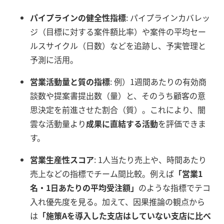
パイプラインの健全性指標
: パイプラインカバレッ
ジ（目標に対する案件額比率）や案件の平均セー
ルスサイクル（日数）などを追跡し、予実管理と
予測に活用。
営業活動量と質の指標
: 例）1週間あたりの有効商
談数や提案書提出数（量）と、そのうち顧客の意
思決定を前進させた割合（質）。これにより、闇
雲な活動量より
成果に直結する活動
を評価できま
す。
営業生産性スコア
: 1人当たり売上や、時間あたり
売上などの指標でチーム間比較。例えば
「営業1
名・1日あたりの平均受注額」
のような指標でテコ
入れ優先度を見る。加えて、因果推論の観点から
は
「施策Aを導入した支店はしていない支店に比べ