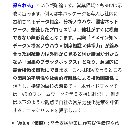
得られる」
という戦略論です。営業領域でもRBVは示
唆に富みます。例えば本パッケージを導入し社内に
蓄積される
データ資産、分析ノウハウ、顧客ネット
ワーク、熟練したプロセス
等は、
他社がすぐに模倣
できない無形資産
となります。実際
「ドメイン知×
データ×提案ノウハウ×制度知識×連携力」が絡み
合った組織能力は外部から見ると何が勝因か分から
ない「因果のブラックボックス」となり、意図的に
競合模倣を困難にできます。
これはRBVで言うところ
の
因果的不明性や社会的複雑性による模倣困難性
に
該当し、
持続的優位の源泉
です。本ガイドブックで
は、VRIOフレームワークを営業支援に翻訳し、例え
ば以下のような観点で自社の営業力強化施策を評価
するチェックリストを提示します：
Value（価値）
: 営業支援施策は顧客提供価値や意