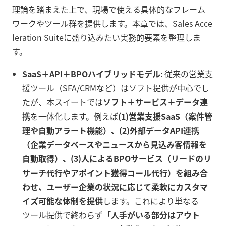
理論を踏まえた上で、現場で使える具体的なフレーム
ワークやツール群を提供します。本章では、Sales Acce
leration Suiteに盛り込みたい実務的要素を整理しま
す。
SaaS＋API＋BPOハイブリッドモデル
: 従来の営業支
援ツール（SFA/CRMなど）はソフト提供が中心でし
たが、本スイートでは
ソフト＋サービス＋データ連
携
を一体化します。例えば
(1)営業支援SaaS（案件管
理や自動アラート機能）、(2)外部データAPI連携
（企業データベースやニュースから見込み客情報を
自動取得）、(3)人によるBPOサービス（リードのリ
サーチ代行やアポイント獲得コール代行）を組み合
わせ、ユーザー企業の状況に応じて柔軟にカスタマ
イズ可能な体制を提供
します。これにより単なる
ツール提供で終わらず
「人手がいる部分はアウト