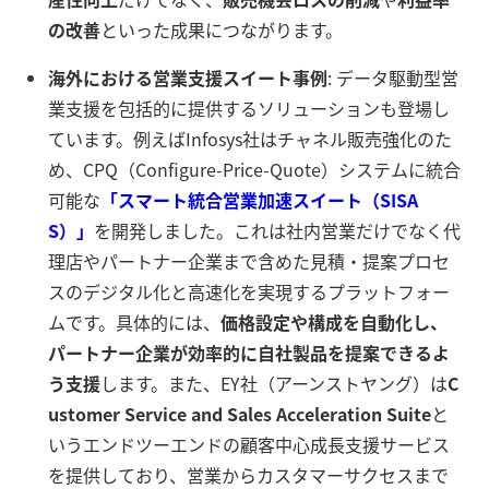
の改善
といった成果につながります。
海外における営業支援スイート事例
: データ駆動型営
業支援を包括的に提供するソリューションも登場し
ています。例えばInfosys社はチャネル販売強化のた
め、CPQ（Configure-Price-Quote）システムに統合
可能な
「スマート統合営業加速スイート（SISA
S）」
を開発しました
。これは社内営業だけでなく代
理店やパートナー企業まで含めた見積・提案プロセ
スのデジタル化と高速化を実現するプラットフォー
ムです。具体的には、
価格設定や構成を自動化し、
パートナー企業が効率的に自社製品を提案できるよ
う支援
します
。また、EY社（アーンストヤング）は
C
ustomer Service and Sales Acceleration Suite
と
いうエンドツーエンドの顧客中心成長支援サービス
を提供しており、営業からカスタマーサクセスまで