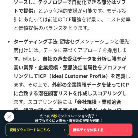
ソースし、テクノロジーで自動化できる部分はソフ
トで提供」
という包括的支援が可能です。モデル設
計にあたっては前述のTCE理論を背景に、コスト効率
と価値提供のバランスをとります。
ターゲティング手法
: 顧客セグメンテーションと優先
度付けには、データに基づくアプローチを採用しま
す。例えば、
自社の過去受注データを分析し勝率が
高い業界・企業規模・意思決定者属性をプロファイ
リングしてICP（Ideal Customer Profile）を定義
し
ます。その上で、
外部の企業情報データを使ってICP
に合致する潜在顧客リストを作成しスコアリング
し
ます。スコアリング軸には
「会社規模・業種適合
度・課題の顕在度・予算規模・決裁者アクセス度」
たった
15秒
でシミュレーション完了！
といった項目を用い、点数の高い順に重点アプロー
誰でもすぐに太陽光・蓄電池の提案が可能！
チします。またABM（Account-Based Marketing）
資料ダウンロードはこちら
無料デモを体験する
的手法も取り入れ、特に有望度の高いアカウントに