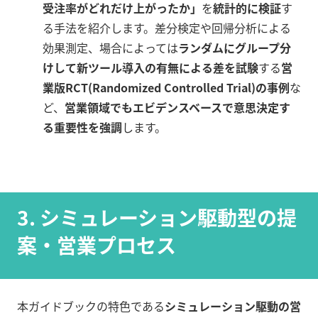
受注率がどれだけ上がったか」
を
統計的に検証
す
る手法を紹介します。差分検定や回帰分析による
効果測定、場合によっては
ランダムにグループ分
けして新ツール導入の有無による差を試験
する
営
業版RCT(Randomized Controlled Trial)の事例
な
ど、
営業領域でもエビデンスベースで意思決定す
る重要性を強調
します。
3. シミュレーション駆動型の提
案・営業プロセス
本ガイドブックの特色である
シミュレーション駆動の営