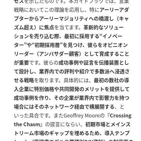
セス
を示したものです。本ガイドブックでは、営業
戦略においてこの理論を応用し、特に
アーリーアダ
プターからアーリーマジョリティへの橋渡し（キャ
ズム超え）に焦点
を当てます。
革新的なソリュー
ションを売り込む際、最初に採用する“イノベー
ター”や“初期採用層”を見つけ、彼らをオピニオン
リーダー（アンバサダー顧客）として育成すること
が重要
です。彼らの
成功事例や証言を伝播装置とし
て設計し、業界内での評判や紹介で多数派へ浸透さ
せる戦略
を取ります。具体的には、
最初の数社の導
入企業に特別価格や共同開発のメリットを提供して
成功事例を作り、その企業が業界内で影響力を持つ
場合にはそのネットワーク経由で横展開する
、と
いった具合です。またGeoffrey Mooreの
『Crossing
the Chasm』
の提言にならい、
初期市場とメインス
トリーム市場のギャップを埋めるため、導入テンプ