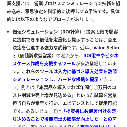
業支援
とは、
営業プロセスにシミュレーション技術を組
み込み、意思決定を科学的に後押しする手法です。具体
的には以下のようなアプローチ
があります。
価値シミュレーション（ROI計算）
:
提案段階で顧客
に提供できる価値を定量化し提示
することは、
意思
決定を促進する強力な武器
です。近年、
Value Sellin
g（価値訴求型営業）
の潮流から、
ROI電卓やビジネ
スケース作成を支援するツール
が多数登場していま
す
。これらのツールは
入力に基づき導入効果を数値
シミュレーションし、ハードな根拠を提示
できま
す
。例えば
「本製品を導入すれば年間○○万円のコ
スト削減や売上増が見込める」といった試算を営業
担当自らが素早く行い、エビデンスとして提示可能
です。あるレビューでは
「提案書に数値裏付けを盛
り込めることで後期商談の勝率が向上した」との声
もあり、定性的な説得だけでなく
定量的裏付けによ