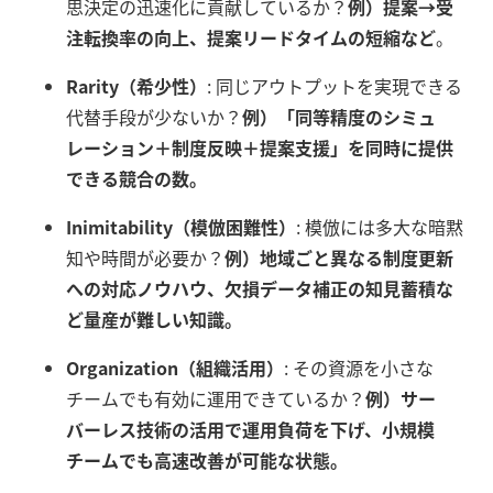
思決定の迅速化に貢献しているか？
例）提案→受
注転換率の向上、提案リードタイムの短縮など
。
Rarity（希少性）
: 同じアウトプットを実現できる
代替手段が少ないか？
例）「同等精度のシミュ
レーション＋制度反映＋提案支援」を同時に提供
できる競合の数。
Inimitability（模倣困難性）
: 模倣には多大な暗黙
知や時間が必要か？
例）地域ごと異なる制度更新
への対応ノウハウ、欠損データ補正の知見蓄積な
ど量産が難しい知識。
Organization（組織活用）
: その資源を小さな
チームでも有効に運用できているか？
例）サー
バーレス技術の活用で運用負荷を下げ、小規模
チームでも高速改善が可能な状態。