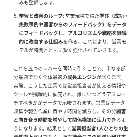
みも整備します。
学習と改善のループ
: 営業現場で得た
学び（成功・
失敗事例や顧客からのフィードバック）をデータ
にフィードバック
し、
アルゴリズムや戦略を継続
的に改善する仕組み
を作る。これにより、営業モ
デルが時間とともに賢く強化されていきます。
これら五つのレバーを同時に引くことで、単なる部
分最適でなく全体最適の
成長エンジン
が回ります。
実際、こうした企業では営業担当者が使える情報や
ツールが飛躍的に拡充され、誰にいつどうアプロー
チすべきかがデータで示唆されます。営業はデータ
収集や報告作業に費やす時間を減らし、その分
顧客
と向き合う時間を増やして関係構築に注力
できるよ
うになります。結果として
営業担当者1人ひとりの生
産性向上
だけでなく、
販売機会ロスの削減
や
利益率