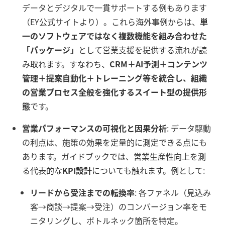
データとデジタルで一貫サポートする例もあります
（EY公式サイトより）。これら海外事例からは、
単
一のソフトウェアではなく複数機能を組み合わせた
「パッケージ」
として営業支援を提供する流れが読
み取れます。すなわち、
CRM＋AI予測＋コンテンツ
管理＋提案自動化＋トレーニング等を統合し、組織
の営業プロセス全般を強化するスイート型の提供形
態
です。
営業パフォーマンスの可視化と因果分析
: データ駆動
の利点は、施策の効果を定量的に測定できる点にも
あります。ガイドブックでは、営業生産性向上を測
る代表的な
KPI設計
についても触れます。例として:
リードから受注までの転換率
: 各ファネル（見込み
客→商談→提案→受注）のコンバージョン率をモ
ニタリングし、ボトルネック箇所を特定。