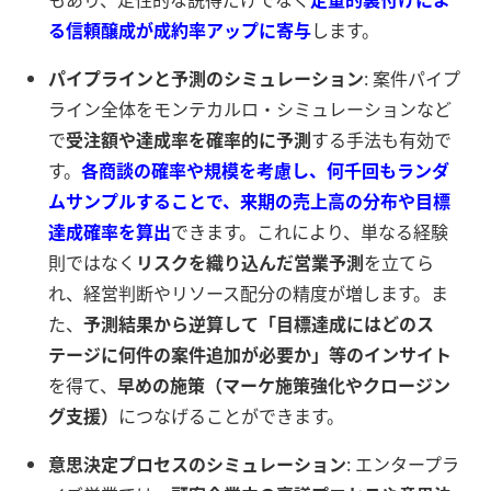
る信頼醸成
が成約率アップに寄与
します。
パイプラインと予測のシミュレーション
: 案件パイプ
ライン全体をモンテカルロ・シミュレーションなど
で
受注額や達成率を確率的に予測
する手法も有効で
す。
各商談の確率や規模を考慮し、何千回もランダ
ムサンプルすることで、来期の売上高の分布や目標
達成確率を算出
できます。これにより、単なる経験
則ではなく
リスクを織り込んだ営業予測
を立てら
れ、経営判断やリソース配分の精度が増します。ま
た、
予測結果から逆算して「目標達成にはどのス
テージに何件の案件追加が必要か」等のインサイト
を得て、
早めの施策（マーケ施策強化やクロージン
グ支援）
につなげることができます。
意思決定プロセスのシミュレーション
: エンタープラ