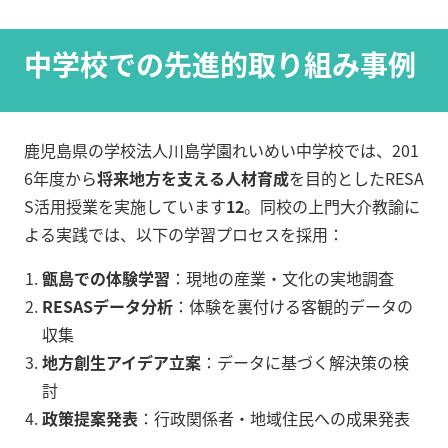
中学校での先進的取り組み事例
鹿児島県の学校法人川島学園れいめい中学校では、201
6年度から
将来地方を支える人材育成
を目的としたRESA
S活用授業を実施しています
12
。同校の上門大介教諭に
よる実践では、以下の学習プロセスを採用：
甑島での体験学習
：現地の産業・文化の実地調査
RESASデータ分析
：体験を裏付ける客観的データの
収集
地方創生アイデア立案
：データに基づく解決策の検
討
政策提案発表
：行政関係者・地域住民への成果発表