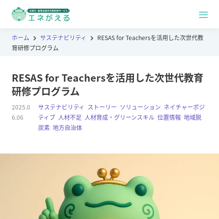
ホーム
サステナビリティ
RESAS for Teachersを活用した次世代教
育研修プログラム
RESAS for Teachersを活用した次世代教育
研修プログラム
2025.0
サステナビリティ
,
ストーリー
,
ソリューション
,
ネイチャーポジ
6.06
ティブ
,
人材不足
,
人材育成・グリーンスキル
,
位置情報
,
地域脱
炭素
,
地方自治体