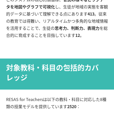
タを地図やグラフで可視化
し、生徒が地域の実態を客観
的データに基づいて理解できる点にあります
4
13
。従来
の教育では得難い、リアルタイムかつ多角的な地域情報
を活用することで、生徒の
思考力、判断力、表現力
を総
合的に育成することを目指しています
12
。
対象教科・科目の包括的カバ
レッジ
RESAS for Teachersは以下の教科・科目に対応した8種
類の授業モデルを提供しています
2
5
20
：