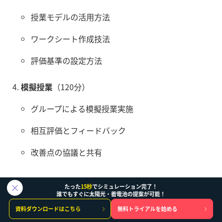
授業モデルの活用方法
ワークシート作成技法
評価基準の設定方法
模擬授業
（120分）
グループによる模擬授業実施
相互評価とフィードバック
改善点の協議と共有
たった
15秒
でシミュレーション完了！
誰でもすぐに太陽光・蓄電池の提案が可能！
資料ダウンロードはこちら
無料トライアルを始める
技術的要件と環境構築