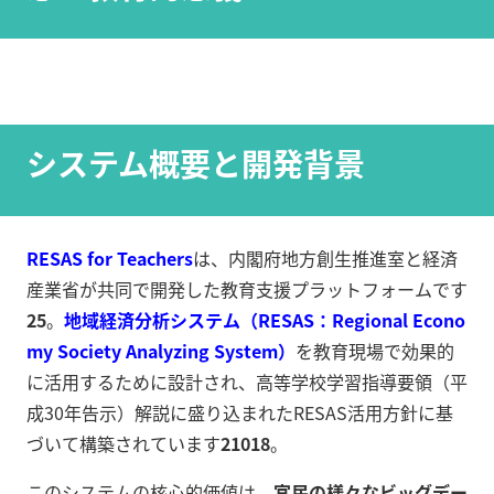
システム概要と開発背景
RESAS for Teachers
は、内閣府地方創生推進室と経済
産業省が共同で開発した教育支援プラットフォームです
2
5
。
地域経済分析システム（RESAS：Regional Econo
my Society Analyzing System）
を教育現場で効果的
に活用するために設計され、高等学校学習指導要領（平
成30年告示）解説に盛り込まれたRESAS活用方針に基
づいて構築されています
2
10
18
。
このシステムの核心的価値は、
官民の様々なビッグデー