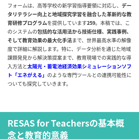
フォームは、高等学校の新学習指導要領に対応し、
デー
タリテラシー向上と地域探究学習を融合した革新的な教
育研修プログラム
を提供しています
2
5
9
。本稿では、こ
のシステムの
包括的な活用法から技術仕様、実践事例、
そして教育効果の最大化手法
まで、世界最高水準の解像
度で詳細に解説します。特に、データ分析を通じた地域
課題発見から解決策提案まで、教育現場での実践的な導
入方法と
太陽光・蓄電池経済効果シミュレーションソフ
ト「エネがえる」
のような専門ツールとの連携可能性に
ついても探究していきます。
RESAS for Teachersの基本概
念と教育的意義