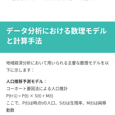
データ分析における数理モデル
と計算手法
地域経済分析において用いられる主要な数理モデルを以
下に示します：
人口推移予測モデル
：
コーホート要因法による人口推計
P(t+1) = P(t) × S(t) + M(t)
ここで、P(t)は時点tの人口、S(t)は生残率、M(t)は純移
動数