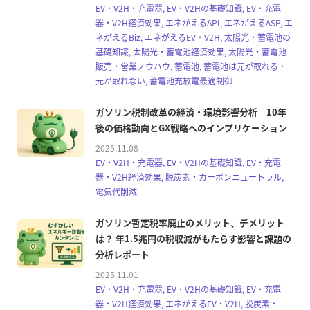
EV・V2H・充電器, EV・V2Hの基礎知識, EV・充電
器・V2H経済効果, エネがえるAPI, エネがえるASP, エ
ネがえるBiz, エネがえるEV・V2H, 太陽光・蓄電池の
基礎知識, 太陽光・蓄電池経済効果, 太陽光・蓄電池
販売・営業ノウハウ, 蓄電池, 蓄電池は元が取れる・
元が取れない, 蓄電池充放電最適制御
ガソリン税制改革の経済・環境影響分析 10年
後の価格動向とGX戦略へのインプリケーション
2025.11.08
EV・V2H・充電器, EV・V2Hの基礎知識, EV・充電
器・V2H経済効果, 脱炭素・カーボンニュートラル,
電気代削減
ガソリン暫定税率廃止のメリット、デメリット
は？ 年1.5兆円の税収減がもたらす影響と課題の
分析レポート
2025.11.01
EV・V2H・充電器, EV・V2Hの基礎知識, EV・充電
器・V2H経済効果, エネがえるEV・V2H, 脱炭素・