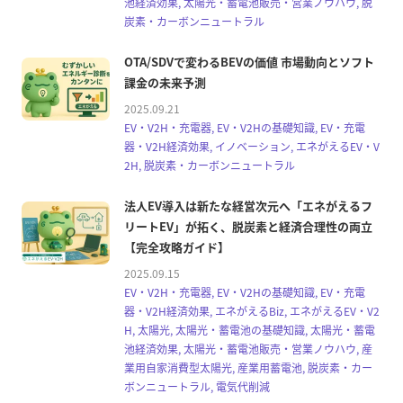
池経済効果, 太陽光・蓄電池販売・営業ノウハウ, 脱
炭素・カーボンニュートラル
OTA/SDVで変わるBEVの価値 市場動向とソフト
課金の未来予測
2025.09.21
EV・V2H・充電器, EV・V2Hの基礎知識, EV・充電
器・V2H経済効果, イノベーション, エネがえるEV・V
2H, 脱炭素・カーボンニュートラル
法人EV導入は新たな経営次元へ「エネがえるフ
リートEV」が拓く、脱炭素と経済合理性の両立
【完全攻略ガイド】
2025.09.15
EV・V2H・充電器, EV・V2Hの基礎知識, EV・充電
器・V2H経済効果, エネがえるBiz, エネがえるEV・V2
H, 太陽光, 太陽光・蓄電池の基礎知識, 太陽光・蓄電
池経済効果, 太陽光・蓄電池販売・営業ノウハウ, 産
業用自家消費型太陽光, 産業用蓄電池, 脱炭素・カー
ボンニュートラル, 電気代削減