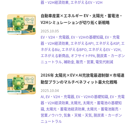
器・V2H経済効果, エネがえるEV・V2H
自動車産業×エネルギー EV・太陽光・蓄電池・
V2Hシミュレーションが切り拓く新戦略
2025.10.05
EV・V2H・充電器, EV・V2Hの基礎知識, EV・充電
器・V2H経済効果, エネがえるAPI, エネがえるASP, エ
ネがえるBiz, エネがえるBPO, エネがえるEV・V2H,
エネがえる新商品, オフサイトPPA, 脱炭素・カーボン
ニュートラル, 補助金, 販売・営業, 電気代削減
2026年 太陽光×EV×AI充放電最適制御×市場連
動型プランのマルチベネフィット最大化戦略
2025.10.04
AI, EV・V2H・充電器, EV・V2Hの基礎知識, EV・充電
器・V2H経済効果, 太陽光, 太陽光・蓄電池の基礎知
識, 太陽光・蓄電池経済効果, 太陽光・蓄電池販売・
営業ノウハウ, 気象・天候・天気, 脱炭素・カーボン
ニュートラル