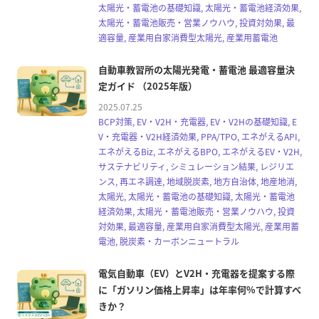
太陽光・蓄電池の基礎知識, 太陽光・蓄電池経済効果,
太陽光・蓄電池販売・営業ノウハウ, 投資対効果, 最
適容量, 産業用自家消費型太陽光, 産業用蓄電池
自動車教習所の太陽光発電・蓄電池 最適容量決
定ガイド （2025年版）
2025.07.25
BCP対策, EV・V2H・充電器, EV・V2Hの基礎知識, E
V・充電器・V2H経済効果, PPA/TPO, エネがえるAPI,
エネがえるBiz, エネがえるBPO, エネがえるEV・V2H,
サステナビリティ, シミュレーション結果, レジリエ
ンス, 再エネ調達, 地域脱炭素, 地方自治体, 地産地消,
太陽光, 太陽光・蓄電池の基礎知識, 太陽光・蓄電池
経済効果, 太陽光・蓄電池販売・営業ノウハウ, 投資
対効果, 最適容量, 産業用自家消費型太陽光, 産業用蓄
電池, 脱炭素・カーボンニュートラル
電気自動車（EV）とV2H・充電器を提案する際
に「ガソリン価格上昇率」は年率何%で計算すべ
きか？