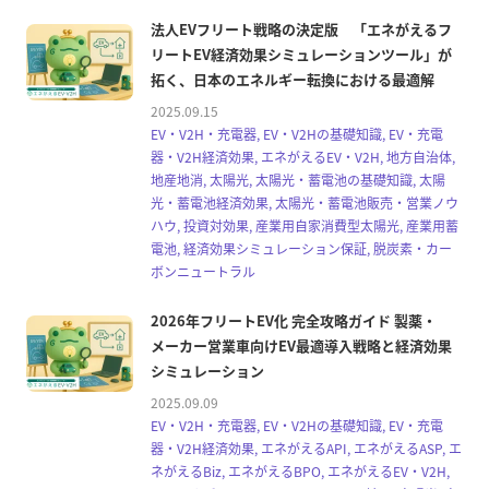
法人EVフリート戦略の決定版 「エネがえるフ
リートEV経済効果シミュレーションツール」が
拓く、日本のエネルギー転換における最適解
2025.09.15
EV・V2H・充電器, EV・V2Hの基礎知識, EV・充電
器・V2H経済効果, エネがえるEV・V2H, 地方自治体,
地産地消, 太陽光, 太陽光・蓄電池の基礎知識, 太陽
光・蓄電池経済効果, 太陽光・蓄電池販売・営業ノウ
ハウ, 投資対効果, 産業用自家消費型太陽光, 産業用蓄
電池, 経済効果シミュレーション保証, 脱炭素・カー
ボンニュートラル
2026年フリートEV化 完全攻略ガイド 製薬・
メーカー営業車向けEV最適導入戦略と経済効果
シミュレーション
2025.09.09
EV・V2H・充電器, EV・V2Hの基礎知識, EV・充電
器・V2H経済効果, エネがえるAPI, エネがえるASP, エ
ネがえるBiz, エネがえるBPO, エネがえるEV・V2H,