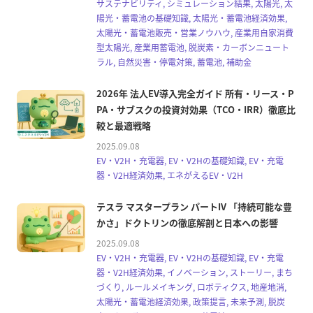
サステナビリティ, シミュレーション結果, 太陽光, 太
陽光・蓄電池の基礎知識, 太陽光・蓄電池経済効果,
太陽光・蓄電池販売・営業ノウハウ, 産業用自家消費
型太陽光, 産業用蓄電池, 脱炭素・カーボンニュート
ラル, 自然災害・停電対策, 蓄電池, 補助金
2026年 法人EV導入完全ガイド 所有・リース・P
PA・サブスクの投資対効果（TCO・IRR）徹底比
較と最適戦略
2025.09.08
EV・V2H・充電器, EV・V2Hの基礎知識, EV・充電
器・V2H経済効果, エネがえるEV・V2H
テスラ マスタープラン パートIV 「持続可能な豊
かさ」ドクトリンの徹底解剖と日本への影響
2025.09.08
EV・V2H・充電器, EV・V2Hの基礎知識, EV・充電
器・V2H経済効果, イノベーション, ストーリー, まち
づくり, ルールメイキング, ロボティクス, 地産地消,
太陽光・蓄電池経済効果, 政策提言, 未来予測, 脱炭