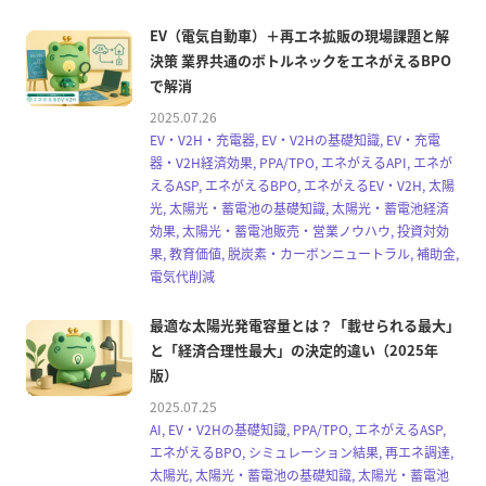
EV（電気自動車）＋再エネ拡販の現場課題と解
決策 業界共通のボトルネックをエネがえるBPO
で解消
2025.07.26
EV・V2H・充電器, EV・V2Hの基礎知識, EV・充電
器・V2H経済効果, PPA/TPO, エネがえるAPI, エネが
えるASP, エネがえるBPO, エネがえるEV・V2H, 太陽
光, 太陽光・蓄電池の基礎知識, 太陽光・蓄電池経済
効果, 太陽光・蓄電池販売・営業ノウハウ, 投資対効
果, 教育価値, 脱炭素・カーボンニュートラル, 補助金,
電気代削減
最適な太陽光発電容量とは？「載せられる最大」
と「経済合理性最大」の決定的違い（2025年
版）
2025.07.25
AI, EV・V2Hの基礎知識, PPA/TPO, エネがえるASP,
エネがえるBPO, シミュレーション結果, 再エネ調達,
太陽光, 太陽光・蓄電池の基礎知識, 太陽光・蓄電池