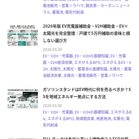
電池販売・営業ノウハウ, 脱炭素・カーボンニュート
ラル, 蓄電池, 電気代削減
2026年版 EV充電器補助金・V2H補助金・EV×
太陽光を完全整理｜戸建て5万円補助の意味と損
しない選び方
2026.03.30
EV・V2H・充電器, EV・V2Hの基礎知識, EV・充電
器・V2H経済効果, エネがえるBPO, エネがえるEV・V
2H, 太陽光, 太陽光・蓄電池の基礎知識, 太陽光・蓄電
池経済効果, 太陽光・蓄電池販売・営業ノウハウ
ガソリンスタンドはEV時代に何を売るべきか？S
Sを地域エネルギー拠点にする方法
2026.03.30
EV・V2H・充電器, EV・V2Hの基礎知識, エネがえるB
iz, エネがえるBPO, 地域脱炭素, 地産地消, 太陽光, 電
気代削減
EVトラックは本当に高い？補助金込みTCO比較