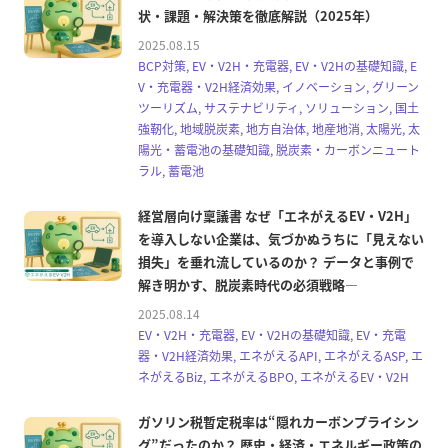
状・課題・解決策を徹底解説（2025年）
2025.08.15
BCP対策, EV・V2H・充電器, EV・V2Hの基礎知識, E
V・充電器・V2H経済効果, イノベーション, グリーン
ツーリズム, サステナビリティ, ソリューション, 国土
強靭化, 地域脱炭素, 地方自治体, 地産地消, 太陽光, 太
陽光・蓄電池の基礎知識, 脱炭素・カーボンニュート
ラル, 蓄電池
経営層向け稟議書 なぜ「エネがえるEV・V2H」
を導入しない企業は、気づかぬうちに「見えない
損失」を垂れ流しているのか？ データと事例で
解き明かす、脱炭素時代の必須戦略―
2025.08.14
EV・V2H・充電器, EV・V2Hの基礎知識, EV・充電
器・V2H経済効果, エネがえるAPI, エネがえるASP, エ
ネがえるBiz, エネがえるBPO, エネがえるEV・V2H
ガソリン税暫定税率は“隠れカーボンプライシン
グ”だったのか？ 歴史・経済・エネルギー政策の