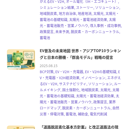
がえるEV・V2H, オール電化（IH・エコキュート）,
シミュレーション結果, ストーリー, ソリューション,
地域脱炭素, 地方自治体, 地産地消, 太陽光, 太陽光・
蓄電池の基礎知識, 太陽光・蓄電池経済効果, 太陽
光・蓄電池販売・営業ノウハウ, 導入事例・成功事例,
政策提言, 未来予測, 脱炭素・カーボンニュートラル,
蓄電池
EV普及の未来地図 世界・アジアTOP10ランキン
グと日本の勝機 -「群島モデル」戦略の提言
2025.08.15
BCP対策, EV・V2H・充電器, EV・V2Hの基礎知識, E
V・充電器・V2H経済効果, イノベーション, エネがえ
るEV・V2H, サステナビリティ, ソリューション, ルー
ルメイキング, 国土強靭化, 地域脱炭素, 太陽光, 太陽
光・蓄電池の基礎知識, 太陽光・蓄電池経済効果, 太
陽光・蓄電池販売・営業ノウハウ, 政策提言, 業界
ロードマップ, 脱炭素・カーボンニュートラル, 自然
災害・停電対策, 蓄電池, 補助金, 電気代削減
「道路脱炭素化基本方針案」と改正道路法の現