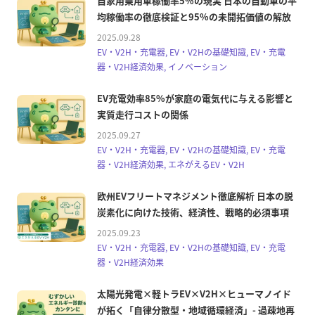
自家用乗用車稼働率5%の現実 日本の自動車の平
均稼働率の徹底検証と95%の未開拓価値の解放
2025.09.28
EV・V2H・充電器, EV・V2Hの基礎知識, EV・充電
器・V2H経済効果, イノベーション
EV充電効率85%が家庭の電気代に与える影響と
実質走行コストの関係
2025.09.27
EV・V2H・充電器, EV・V2Hの基礎知識, EV・充電
器・V2H経済効果, エネがえるEV・V2H
欧州EVフリートマネジメント徹底解析 日本の脱
炭素化に向けた技術、経済性、戦略的必須事項
2025.09.23
EV・V2H・充電器, EV・V2Hの基礎知識, EV・充電
器・V2H経済効果
太陽光発電×軽トラEV×V2H×ヒューマノイド
が拓く「自律分散型・地域循環経済」- 過疎地再