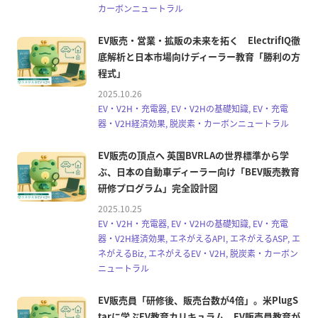
カーボンニュートラル
EV販売・営業・拡販の未来を拓く ElectrifIQ徹
底解析と日本市場向けディーラー教育「勝利の方
程式」
2025.10.26
EV・V2H・充電器, EV・V2Hの基礎知識, EV・充電
器・V2H経済効果, 脱炭素・カーボンニュートラル
EV販売の頂点へ 英国BVRLAの世界標準から学
ぶ、日本の自動車ディーラー向け「BEV販売教育
研修プログラム」完全設計図
2025.10.25
EV・V2H・充電器, EV・V2Hの基礎知識, EV・充電
器・V2H経済効果, エネがえるAPI, エネがえるASP, エ
ネがえるBiz, エネがえるEV・V2H, 脱炭素・カーボン
ニュートラル
EV販売員「研修後、販売台数が4倍」。米PlugS
tarに学ぶEV教育カリキュラム。EV販売員教育が