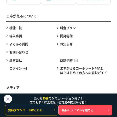
エネがえるについて
機能一覧
料金プラン
導入事例
開発秘話
よくある質問
お知らせ
お問い合わせ
運営会社
商談予約
ログイン
エネがえるコーポレートPPAと
は？はじめての方への解説ガイド
メディア
たった
15秒
でシミュレーション完了！
エネがえるASPデモ体験
エネがえるBizデモ体験
誰でもすぐに太陽光・蓄電池の提案が可能！
エネがえるコーポレートPPA（小
エネがえるEVデモ体験
資料ダウンロードはこちら
無料トライアルを始める
売電気向け）