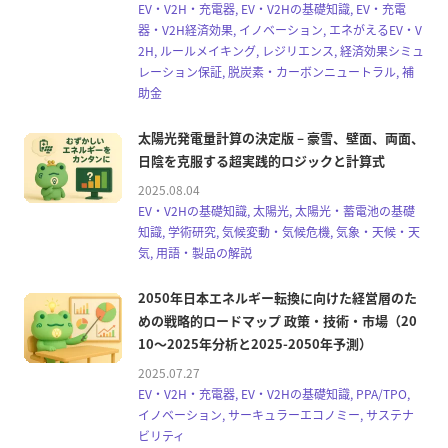
EV・V2H・充電器, EV・V2Hの基礎知識, EV・充電
器・V2H経済効果, イノベーション, エネがえるEV・V
2H, ルールメイキング, レジリエンス, 経済効果シミュ
レーション保証, 脱炭素・カーボンニュートラル, 補
助金
太陽光発電量計算の決定版 – 豪雪、壁面、両面、
日陰を克服する超実践的ロジックと計算式
2025.08.04
EV・V2Hの基礎知識, 太陽光, 太陽光・蓄電池の基礎
知識, 学術研究, 気候変動・気候危機, 気象・天候・天
気, 用語・製品の解説
2050年日本エネルギー転換に向けた経営層のた
めの戦略的ロードマップ 政策・技術・市場（20
10～2025年分析と2025-2050年予測）
2025.07.27
EV・V2H・充電器, EV・V2Hの基礎知識, PPA/TPO,
イノベーション, サーキュラーエコノミー, サステナ
ビリティ