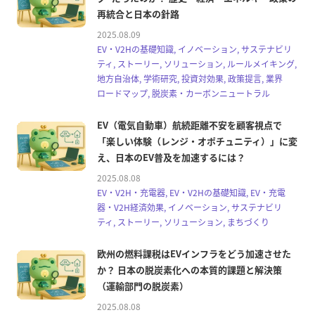
再統合と日本の針路
2025.08.09
EV・V2Hの基礎知識, イノベーション, サステナビリ
ティ, ストーリー, ソリューション, ルールメイキング,
地方自治体, 学術研究, 投資対効果, 政策提言, 業界
ロードマップ, 脱炭素・カーボンニュートラル
EV（電気自動車）航続距離不安を顧客視点で
「楽しい体験（レンジ・オポチュニティ）」に変
え、日本のEV普及を加速するには？
2025.08.08
EV・V2H・充電器, EV・V2Hの基礎知識, EV・充電
器・V2H経済効果, イノベーション, サステナビリ
ティ, ストーリー, ソリューション, まちづくり
欧州の燃料課税はEVインフラをどう加速させた
か？ 日本の脱炭素化への本質的課題と解決策
（運輸部門の脱炭素）
2025.08.08