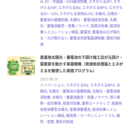
AI, EV・充電器・V2H経済効果, エネがえるAPI, エネ
がえるASP, エネがえるBiz, エネがえるBPO, エネがえ
るEV・V2H, エネがえる技術BLOG, 太陽光, 太陽光・
蓄電池の基礎知識, 太陽光・蓄電池経済効果, 太陽
光・蓄電池販売・営業ノウハウ, 投資対効果, 経済効
果シミュレーション保証, 蓄電池, 蓄電池は元が取れ
る・元が取れない, 蓄電池充放電最適制御, 電気代削
減
産業用太陽光・蓄電池の下請け施工店が元請け・
需要家を動かす事業戦略（資源依存理論とエネが
えるを駆使した実践プログラム）
2025.08.10
イノベーション, エネがえるBiz, エネがえるBPO, 太
陽光, 太陽光・蓄電池の基礎知識, 太陽光・蓄電池経
済効果, 太陽光・蓄電池販売・営業ノウハウ, 導入事
例・成功事例, 投資対効果, 業界ロードマップ, 産業用
自家消費型太陽光, 産業用蓄電池, 経済効果シミュ
レーション保証, 脱炭素・カーボンニュートラル, 販
売・営業, 電気代削減