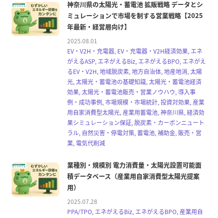
神奈川県の太陽光・蓄電池 拡販戦略 データとシ
ミュレーションで市場を制する営業戦略【2025
年最新・経営層向け】
2025.08.01
EV・V2H・充電器, EV・充電器・V2H経済効果, エネ
がえるASP, エネがえるBiz, エネがえるBPO, エネがえ
るEV・V2H, 地域脱炭素, 地方自治体, 地産地消, 太陽
光, 太陽光・蓄電池の基礎知識, 太陽光・蓄電池経済
効果, 太陽光・蓄電池販売・営業ノウハウ, 導入事
例・成功事例, 市場規模・市場統計, 投資対効果, 産業
用自家消費型太陽光, 産業用蓄電池, 神奈川県, 経済効
果シミュレーション保証, 脱炭素・カーボンニュート
ラル, 自然災害・停電対策, 蓄電池, 補助金, 販売・営
業, 電気代削減
業種別・規模別 電力消費量・太陽光設置可能面
積データベース（産業用自家消費型太陽光提案
用）
2025.07.28
PPA/TPO, エネがえるBiz, エネがえるBPO, 産業用自