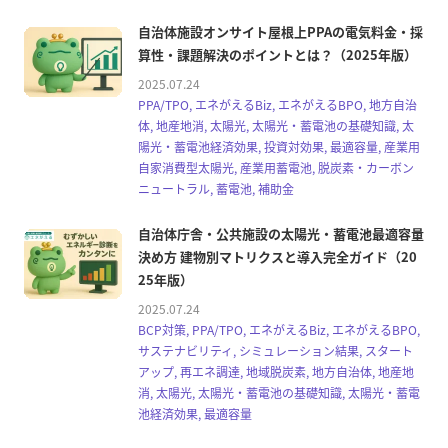
自治体施設オンサイト屋根上PPAの電気料金・採
算性・課題解決のポイントとは？（2025年版）
2025.07.24
PPA/TPO, エネがえるBiz, エネがえるBPO, 地方自治
体, 地産地消, 太陽光, 太陽光・蓄電池の基礎知識, 太
陽光・蓄電池経済効果, 投資対効果, 最適容量, 産業用
自家消費型太陽光, 産業用蓄電池, 脱炭素・カーボン
ニュートラル, 蓄電池, 補助金
自治体庁舎・公共施設の太陽光・蓄電池最適容量
決め方 建物別マトリクスと導入完全ガイド（20
25年版）
2025.07.24
BCP対策, PPA/TPO, エネがえるBiz, エネがえるBPO,
サステナビリティ, シミュレーション結果, スタート
アップ, 再エネ調達, 地域脱炭素, 地方自治体, 地産地
消, 太陽光, 太陽光・蓄電池の基礎知識, 太陽光・蓄電
池経済効果, 最適容量