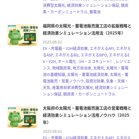
消費型太陽光, 経済効果シミュレーション保証, 脱炭
素・カーボンニュートラル, 蓄電池
福岡県の太陽光・蓄電池販売施工店の拡販戦略と
経済効果シミュレーション活用法（2025年）
2025.08.02
EV・充電器・V2H経済効果, エネがえるAPI, エネがえ
るASP, エネがえるBiz, エネがえるBPO, エネがえるE
V・V2H, オール電化（IH・エコキュート）, レジリエ
ンス, 地域脱炭素, 地方自治体, 太陽光, 太陽光・蓄電
池の基礎知識, 太陽光・蓄電池経済効果, 太陽光・蓄
電池販売・営業ノウハウ, 投資対効果, 気象・天候・
天気, 産業用自家消費型太陽光, 経済効果シミュレー
ション保証, 脱炭素・カーボンニュートラル
大阪府の太陽光・蓄電池販売施工店の営業戦略と
経済効果シミュレーション活用ノウハウ（2025
年）
2025.08.01
EV・充電器・V2H経済効果, エネがえるAPI, エネがえ