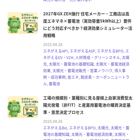
2027年GX ZEH施行 住宅メーカー・工務店は高
度エネマネ×蓄電池（実効容量5kWh以上）要件
にどう対応すべきか？経済効果シミュレーター活
用戦略
2025.08.28
エネがえるAPI, エネがえるASP, エネがえるBPO, エ
ネがえるEV・V2H, 人材育成・グリーンスキル, 太陽
光, 太陽光・蓄電池の基礎知識, 太陽光・蓄電池経済
効果, 太陽光・蓄電池販売・営業ノウハウ, 導入事
例・成功事例, 省エネ, 脱炭素・カーボンニュートラ
ル, 蓄電池
工場の規模別・業種別に見る屋根上自家消費型太
陽光発電（非FIT）と産業用蓄電池の購買決定基
準・意思決定プロセス
2025.08.26
エネがえるBiz, エネがえるBPO, 太陽光, 太陽光・蓄
電池の基礎知識, 太陽光・蓄電池経済効果, 太陽光・