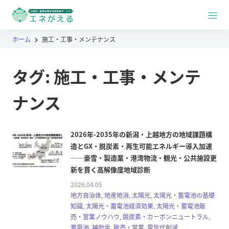
ホーム
施工・工事・メンテナンス
タグ:
施工・工事・メンテ
ナンス
2026年-2035年の新潟・上越地方の地域課題構
造とGX・脱炭素・再生可能エネルギー導入加速
──豪雪・製造業・港湾物流・観光・公共施設更
新を貫く高解像度地域診断
2026.04.05
地方自治体, 地産地消, 太陽光, 太陽光・蓄電池の基礎
知識, 太陽光・蓄電池経済効果, 太陽光・蓄電池販
売・営業ノウハウ, 脱炭素・カーボンニュートラル,
蓄電池, 補助金, 販売・営業, 電気代削減