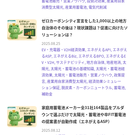
蓄電池販売・営業ノウハウ, 投資対効果, 産業用自家
消費型太陽光, 産業用蓄電池, 電気代削減
ゼロカーボンシティ宣言をした1,000以上の地方
自治体のその後は？現状課題は？促進に向けたソ
リューションは？
2025.08.25
EV・充電器・V2H経済効果, エネがえるAPI, エネがえ
るASP, エネがえるBiz, エネがえるBPO, エネがえるE
V・V2H, サステナビリティ, 地方自治体, 地産地消, 太
陽光, 太陽光・蓄電池の基礎知識, 太陽光・蓄電池経
済効果, 太陽光・蓄電池販売・営業ノウハウ, 政策提
言, 産業用自家消費型太陽光, 経済効果シミュレー
ション保証, 脱炭素・カーボンニュートラル, 蓄電池,
補助金
家庭用蓄電池メーカー全31社164製品をプルダ
ウンで選ぶだけで太陽光・蓄電池や卒FIT蓄電池
の提案書が自動作成（エネがえるASP）
2025.08.12