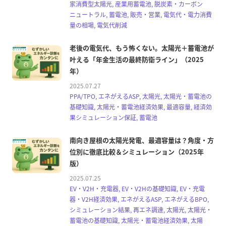
家消費型太陽光, 産業用蓄電池, 脱炭素・カーボン
ニュートラル, 蓄電池, 販売・営業, 電気代・電力消費
量の相場, 電気代削減
老後の電気代、もう怖くない。太陽光＋蓄電池が
叶える「年金生活の最終防衛ライン」（2025
年）
2025.07.27
PPA/TPO, エネがえるASP, 太陽光, 太陽光・蓄電池の
基礎知識, 太陽光・蓄電池経済効果, 最適容量, 経済効
果シミュレーション保証, 蓄電池
南向き屋根の太陽光発電、最適容量は？角度・方
位別に徹底比較＆シミュレーション（2025年
版）
2025.07.25
EV・V2H・充電器, EV・V2Hの基礎知識, EV・充電
器・V2H経済効果, エネがえるASP, エネがえるBPO,
シミュレーション結果, 再エネ調達, 太陽光, 太陽光・
蓄電池の基礎知識, 太陽光・蓄電池経済効果, 太陽