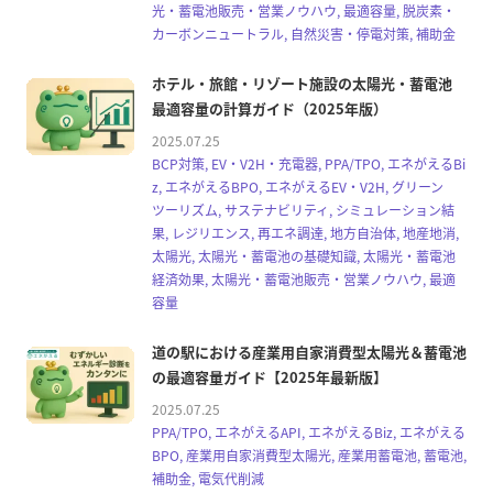
光・蓄電池販売・営業ノウハウ, 最適容量, 脱炭素・
カーボンニュートラル, 自然災害・停電対策, 補助金
ホテル・旅館・リゾート施設の太陽光・蓄電池
最適容量の計算ガイド（2025年版）
2025.07.25
BCP対策, EV・V2H・充電器, PPA/TPO, エネがえるBi
z, エネがえるBPO, エネがえるEV・V2H, グリーン
ツーリズム, サステナビリティ, シミュレーション結
果, レジリエンス, 再エネ調達, 地方自治体, 地産地消,
太陽光, 太陽光・蓄電池の基礎知識, 太陽光・蓄電池
経済効果, 太陽光・蓄電池販売・営業ノウハウ, 最適
容量
道の駅における産業用自家消費型太陽光＆蓄電池
の最適容量ガイド【2025年最新版】
2025.07.25
PPA/TPO, エネがえるAPI, エネがえるBiz, エネがえる
BPO, 産業用自家消費型太陽光, 産業用蓄電池, 蓄電池,
補助金, 電気代削減