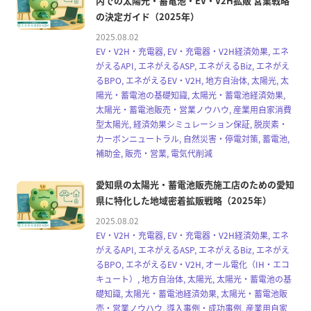
内での太陽光・蓄電池・EV・V2H拡販 営業戦略
の決定ガイド（2025年）
2025.08.02
EV・V2H・充電器, EV・充電器・V2H経済効果, エネ
がえるAPI, エネがえるASP, エネがえるBiz, エネがえ
るBPO, エネがえるEV・V2H, 地方自治体, 太陽光, 太
陽光・蓄電池の基礎知識, 太陽光・蓄電池経済効果,
太陽光・蓄電池販売・営業ノウハウ, 産業用自家消費
型太陽光, 経済効果シミュレーション保証, 脱炭素・
カーボンニュートラル, 自然災害・停電対策, 蓄電池,
補助金, 販売・営業, 電気代削減
愛知県の太陽光・蓄電池販売施工店のための愛知
県に特化した地域密着拡販戦略（2025年）
2025.08.02
EV・V2H・充電器, EV・充電器・V2H経済効果, エネ
がえるAPI, エネがえるASP, エネがえるBiz, エネがえ
るBPO, エネがえるEV・V2H, オール電化（IH・エコ
キュート）, 地方自治体, 太陽光, 太陽光・蓄電池の基
礎知識, 太陽光・蓄電池経済効果, 太陽光・蓄電池販
売・営業ノウハウ, 導入事例・成功事例, 産業用自家