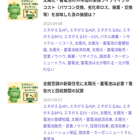
コスト（パワコン交換、劣化率ロス、廃棄・交換
等）を加味した真の価値は？
2025.09.08
エネがえるAPI, エネがえるASP, エネがえるBiz, エネ
がえるBPO, エネがえるEV・V2H, パネル廃棄・リサ
イクル・リユース, 太陽光, 太陽光・蓄電池の基礎知
識, 太陽光・蓄電池経済効果, 太陽光・蓄電池販売・
営業ノウハウ, 廃棄・リサイクル, 脱炭素・カーボン
ニュートラル, 蓄電池, 蓄電池は元が取れる・元が取
れない
全館空調の新築住宅に太陽光・蓄電池は必要？電
気代と回収期間の試算
2025.09.07
エネがえるAPI, エネがえるASP, エネがえるBiz, エネ
がえるBPO, エネがえるEV・V2H, 太陽光, 太陽光・蓄
電池の基礎知識, 太陽光・蓄電池経済効果, 太陽光・
蓄電池販売・営業ノウハウ, 投資対効果, 経済効果シ
ミュレーション保証, 脱炭素・カーボンニュートラル,
蓄電池