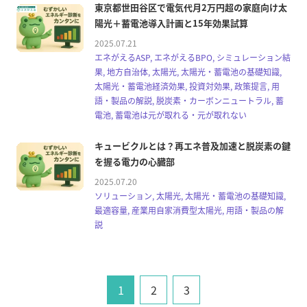
東京都世田谷区で電気代月2万円超の家庭向け太
陽光＋蓄電池導入計画と15年効果試算
2025.07.21
エネがえるASP, エネがえるBPO, シミュレーション結
果, 地方自治体, 太陽光, 太陽光・蓄電池の基礎知識,
太陽光・蓄電池経済効果, 投資対効果, 政策提言, 用
語・製品の解説, 脱炭素・カーボンニュートラル, 蓄
電池, 蓄電池は元が取れる・元が取れない
キュービクルとは？再エネ普及加速と脱炭素の鍵
を握る電力の心臓部
2025.07.20
ソリューション, 太陽光, 太陽光・蓄電池の基礎知識,
最適容量, 産業用自家消費型太陽光, 用語・製品の解
説
1
2
3