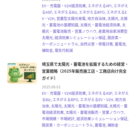
EV・充電器・V2H経済効果, エネがえるAPI, エネがえ
るASP, エネがえるBiz, エネがえるBPO, エネがえるE
V・V2H, 営農型太陽光発電, 地方自治体, 太陽光, 太陽
光・蓄電池の基礎知識, 太陽光・蓄電池経済効果, 太
陽光・蓄電池販売・営業ノウハウ, 産業用自家消費型
太陽光, 経済効果シミュレーション保証, 脱炭素・
カーボンニュートラル, 自然災害・停電対策, 蓄電池,
補助金, 電気代削減
埼玉県で太陽光・蓄電池を拡販するための経営・
営業戦略（2025年販売施工店・工務店向け完全
ガイド）
2025.08.01
EV・充電器・V2H経済効果, エネがえるASP, エネがえ
るBiz, エネがえるBPO, エネがえるEV・V2H, 地方自
治体, 太陽光, 太陽光・蓄電池の基礎知識, 太陽光・蓄
電池経済効果, 太陽光・蓄電池販売・営業ノウハウ,
市場規模・市場統計, 経済効果シミュレーション保証,
脱炭素・カーボンニュートラル, 蓄電池, 補助金