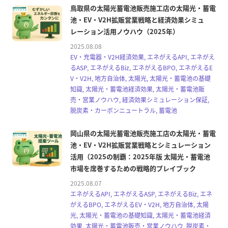
鳥取県の太陽光蓄電池販売施工店の太陽光・蓄電
池・EV・V2H拡販営業戦略と経済効果シミュ
レーション活用ノウハウ（2025年）
2025.08.08
EV・充電器・V2H経済効果, エネがえるAPI, エネがえ
るASP, エネがえるBiz, エネがえるBPO, エネがえるE
V・V2H, 地方自治体, 太陽光, 太陽光・蓄電池の基礎
知識, 太陽光・蓄電池経済効果, 太陽光・蓄電池販
売・営業ノウハウ, 経済効果シミュレーション保証,
脱炭素・カーボンニュートラル, 蓄電池
岡山県の太陽光蓄電池販売施工店の太陽光・蓄電
池・EV・V2H拡販営業戦略とシミュレーション
活用（2025の制覇：2025年版 太陽光・蓄電池
市場を席巻するための戦略的プレイブック
2025.08.07
エネがえるAPI, エネがえるASP, エネがえるBiz, エネ
がえるBPO, エネがえるEV・V2H, 地方自治体, 太陽
光, 太陽光・蓄電池の基礎知識, 太陽光・蓄電池経済
効果, 太陽光・蓄電池販売・営業ノウハウ, 脱炭素・