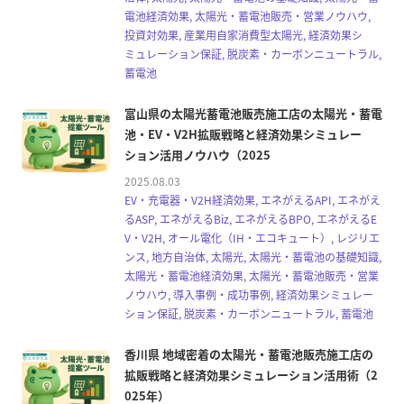
電池経済効果, 太陽光・蓄電池販売・営業ノウハウ,
投資対効果, 産業用自家消費型太陽光, 経済効果シ
ミュレーション保証, 脱炭素・カーボンニュートラル,
蓄電池
富山県の太陽光蓄電池販売施工店の太陽光・蓄電
池・EV・V2H拡販戦略と経済効果シミュレー
ション活用ノウハウ（2025
2025.08.03
EV・充電器・V2H経済効果, エネがえるAPI, エネがえ
るASP, エネがえるBiz, エネがえるBPO, エネがえるE
V・V2H, オール電化（IH・エコキュート）, レジリエ
ンス, 地方自治体, 太陽光, 太陽光・蓄電池の基礎知識,
太陽光・蓄電池経済効果, 太陽光・蓄電池販売・営業
ノウハウ, 導入事例・成功事例, 経済効果シミュレー
ション保証, 脱炭素・カーボンニュートラル, 蓄電池
香川県 地域密着の太陽光・蓄電池販売施工店の
拡販戦略と経済効果シミュレーション活用術（2
025年）