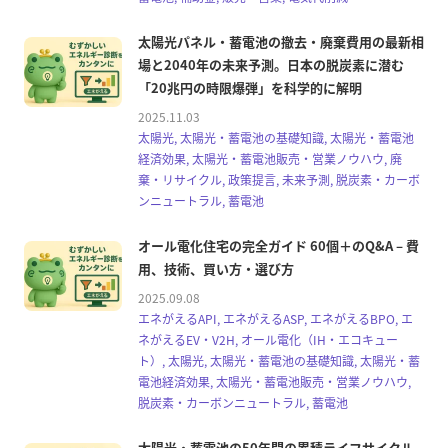
太陽光パネル・蓄電池の撤去・廃棄費用の最新相
場と2040年の未来予測。日本の脱炭素に潜む
「20兆円の時限爆弾」を科学的に解明
2025.11.03
太陽光, 太陽光・蓄電池の基礎知識, 太陽光・蓄電池
経済効果, 太陽光・蓄電池販売・営業ノウハウ, 廃
棄・リサイクル, 政策提言, 未来予測, 脱炭素・カーボ
ンニュートラル, 蓄電池
オール電化住宅の完全ガイド 60個＋のQ&A – 費
用、技術、買い方・選び方
2025.09.08
エネがえるAPI, エネがえるASP, エネがえるBPO, エ
ネがえるEV・V2H, オール電化（IH・エコキュー
ト）, 太陽光, 太陽光・蓄電池の基礎知識, 太陽光・蓄
電池経済効果, 太陽光・蓄電池販売・営業ノウハウ,
脱炭素・カーボンニュートラル, 蓄電池
太陽光・蓄電池の50年間の累積ライフサイクル