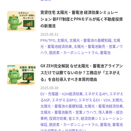
賃貸住宅 太陽光・蓄電池 経済効果シミュレー
ション 新FIT制度とPPAモデルが拓く不動産投資
の新潮流
2025.08.31
PPA/TPO, 太陽光, 太陽光・蓄電池の基礎知識, 太陽
光・蓄電池経済効果, 太陽光・蓄電池販売・営業ノウ
ハウ, 脱炭素・カーボンニュートラル, 蓄電池
GX ZEH完全解説 なぜ太陽光・蓄電池アライアン
スだけでは勝てないのか？工務店が「エネがえ
る」を自社導入すべき本質的理由
2025.08.30
EV・充電器・V2H経済効果, エネがえるAPI, エネがえ
るASP, エネがえるBPO, エネがえるEV・V2H, 太陽光,
太陽光・蓄電池の基礎知識, 太陽光・蓄電池経済効果,
太陽光・蓄電池販売・営業ノウハウ, 導入事例・成功
事例, 投資対効果, 省エネ, 経済効果シミュレーション
保証, 脱炭素・カーボンニュートラル, 蓄電池, 蓄電池
は元が取れる・元が取れない