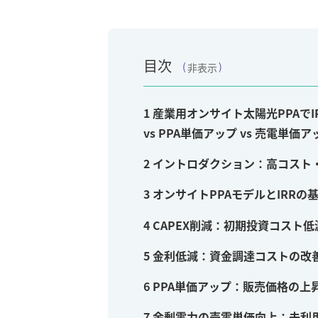
目次
非表示
1
産業用オンサイト太陽光PPAでIR
vs PPA単価アップ vs 売電単価ア
2
イントロダクション：高コスト・
3
オンサイトPPAモデルとIRRの
4
CAPEX削減：初期投資コスト低
5
金利低減：資金調達コストの改善
6
PPA単価アップ：販売価格の上昇
7
余剰電力の売電単価向上：未利