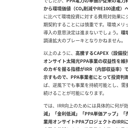
でしたが、
PPA電力の単価が従来の電
から環境価値（CO₂削減やRE100達成
に比べて環境投資に対する費用対効果にシ
期契約することには慎重です。環境メリッ
導入の意思決定は進まないでしょう。
環
調達拡大のブレーキとなりかねません
。
以上のように、
高騰するCAPEX（設備
オンサイト太陽光PPA事業の収益性を維
のカギを握る指標がIRR（内部収益率）
示すもので、PPA事業者にとって投資判
ば、逆風下でも事業を持続可能とし、需
続けることが可能になります。
では、IRR向上のためには具体的に何が
減」「金利低減」「PPA単価アップ」「
業用オンサイトPPAプロジェクトのIR