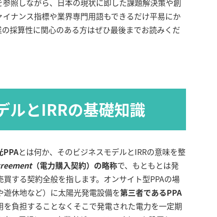
を参照しながら、日本の現状に即した課題解決策や創
ァイナンス指標や業界専門用語もできるだけ平易にか
業の採算性に関心のある方はぜひ最後までお読みくだ
デルとIRRの基礎知識
PPA
とは何か、そのビジネスモデルとIRRの意味を整
greement
（電力購入契約）の略称
で、もともとは発
買する契約全般を指します。オンサイト型PPAの場
や遊休地など）に太陽光発電設備を
第三者であるPPA
用を負担することなくそこで発電された電力を一定期