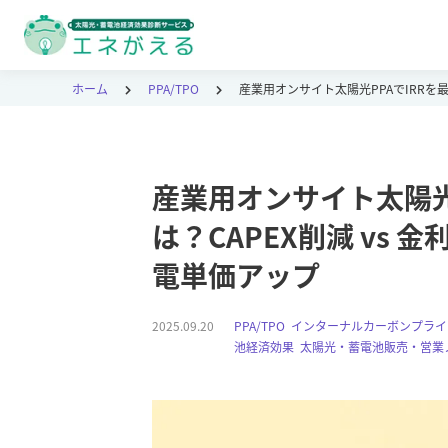
ホーム
PPA/TPO
産業用オンサイト太陽光PPAでIRRを最大
産業用オンサイト太陽光
は？CAPEX削減 vs 金利
電単価アップ
2025.09.20
PPA/TPO
,
インターナルカーボンプライ
池経済効果
,
太陽光・蓄電池販売・営業