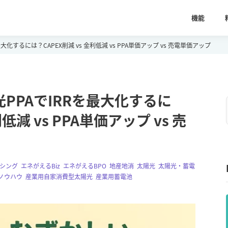
機能
化するには？CAPEX削減 vs 金利低減 vs PPA単価アップ vs 売電単価アップ
PPAでIRRを最大化するに
低減 vs PPA単価アップ vs 売
シング
,
エネがえるBiz
,
エネがえるBPO
,
地産地消
,
太陽光
,
太陽光・蓄電
ノウハウ
,
産業用自家消費型太陽光
,
産業用蓄電池