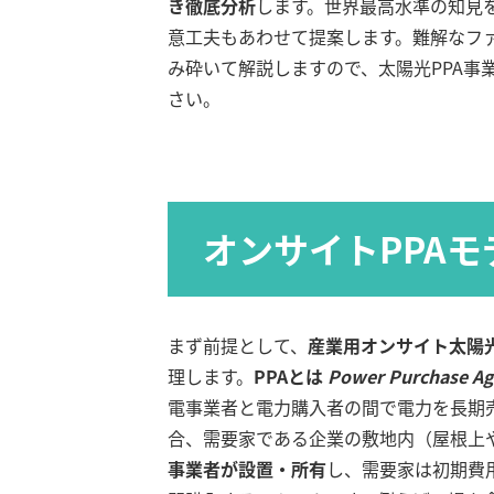
き徹底分析
します。世界最高水準の知見
意工夫もあわせて提案します。難解なフ
み砕いて解説しますので、太陽光PPA事
さい。
オンサイトPPAモ
まず前提として、
産業用オンサイト太陽光
理します。
PPAとは
Power Purchase A
電事業者と電力購入者の間で電力を長期売
合、需要家である企業の敷地内（屋根上
事業者が設置・所有
し、需要家は初期費