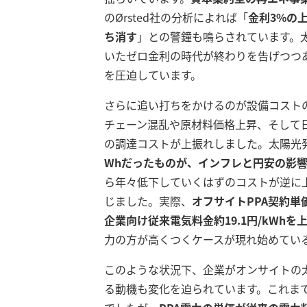
のØrsted社の分析によれば「
金利3%の
ち消す
」との警鐘も鳴らされています
。
いたゼロ金利の時代が終わりを告げつつあ
を圧迫しています。
さらに追い打ちをかけるのが設備コスト
チェーン混乱や原材料価格上昇、そして
の調達コストが上振れしました。太陽光発
Whだったものが、インフレと円安の影響で2
ら年々低下していくはずのコストが逆に上
じました。実際、
オフサイトPPA契約単価
企業向け従来電気料金約19.1円/kWhを
力の方が高くつくケースが現れ始めてい
このような状況下、企業がオンサイトの太
る動機も変化を迫られています。これま