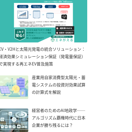
EV・V2Hと太陽光発電の統合ソリューション：
経済効果シミュレーション保証（発電量保証）
で実現する再エネEV普及施策
産業用自家消費型太陽光・蓄
電システムの投資対効果試算
の計算式を解説
経営者のためのAI地政学──
アルゴリズム覇権時代に日本
企業が勝ち残るには？