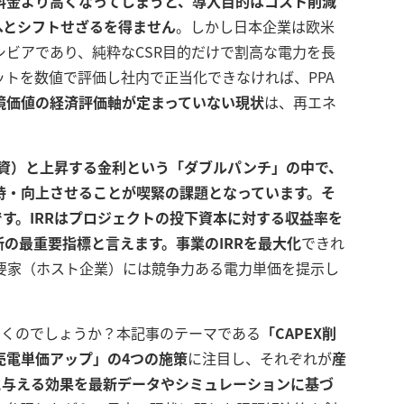
力料金より高くなってしまうと、導入目的はコスト削減
）へとシフトせざるを得ません
。しかし日本企業は欧米
ビアであり、純粋なCSR目的だけで割高な電力を長
トを数値で評価し社内で正当化できなければ、PPA
境価値の経済評価軸が定まっていない現状
は、再エネ
投資）と上昇する金利という「ダブルパンチ」の中で、
持・向上させることが喫緊の課題となっています。そ
です。IRRはプロジェクトの投下資本に対する収益率を
断の最重要指標と言えます。事業のIRRを最大化
できれ
要家（ホスト企業）には競争力ある電力単価を提示し
効くのでしょうか？本記事のテーマである
「CAPEX削
売電単価アップ」の4つの施策
に注目し、それぞれが
産
Rに与える効果を最新データやシミュレーションに基づ