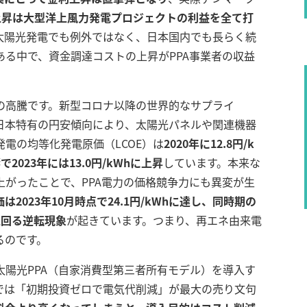
上昇は大型洋上風力発電プロジェクトの利益を全て打
太陽光発電でも例外ではなく、日本国内でも長らく続
る中で、資金調達コストの上昇がPPA事業者の収益
の高騰です。新型コロナ以降の世界的なサプライ
日本特有の円安傾向により、太陽光パネルや関連機器
電の均等化発電原価（LCOE）は
2020年に12.8円/k
023年には13.0円/kWhに上昇
しています
。本来な
がったことで、PPA電力の価格競争力にも異変が生
は2023年10月時点で24.1円/kWhに達し、同時期の
上回る逆転現象
が起きています
。つまり、再エネ由来電
るのです。
陽光PPA（自家消費型第三者所有モデル）を導入す
では「初期投資ゼロで電気代削減」が最大の売り文句