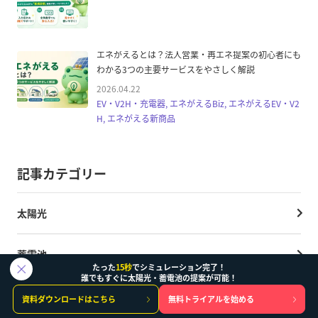
エネがえるとは？法人営業・再エネ提案の初心者にも
わかる3つの主要サービスをやさしく解説
2026.04.22
EV・V2H・充電器, エネがえるBiz, エネがえるEV・V2
H, エネがえる新商品
記事カテゴリー
太陽光
蓄電池
たった
15秒
でシミュレーション完了！
誰でもすぐに太陽光・蓄電池の提案が可能！
シミュレーション結果
資料ダウンロードはこちら
無料トライアルを始める