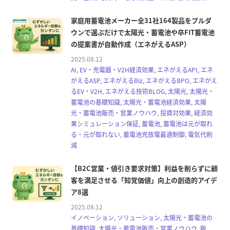
家庭用蓄電池メーカー全31社164製品をプルダ
ウンで選ぶだけで太陽光・蓄電池や卒FIT蓄電池
の提案書が自動作成（エネがえるASP）
2025.08.12
AI, EV・充電器・V2H経済効果, エネがえるAPI, エネ
がえるASP, エネがえるBiz, エネがえるBPO, エネがえ
るEV・V2H, エネがえる技術BLOG, 太陽光, 太陽光・
蓄電池の基礎知識, 太陽光・蓄電池経済効果, 太陽
光・蓄電池販売・営業ノウハウ, 投資対効果, 経済効
果シミュレーション保証, 蓄電池, 蓄電池は元が取れ
る・元が取れない, 蓄電池充放電最適制御, 電気代削
減
【B2C営業・値引き要求対策】利益を削らずに顧
客を満足させる「知覚価値」向上の創造的アイデ
ア8選
2025.08.12
イノベーション, ソリューション, 太陽光・蓄電池の
基礎知識, 太陽光・蓄電池販売・営業ノウハウ, 販