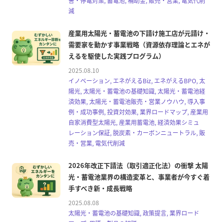
害・停電対策, 蓄電池, 補助金, 販売・営業, 電気代削
減
産業用太陽光・蓄電池の下請け施工店が元請け・
需要家を動かす事業戦略（資源依存理論とエネが
えるを駆使した実践プログラム）
2025.08.10
イノベーション, エネがえるBiz, エネがえるBPO, 太
陽光, 太陽光・蓄電池の基礎知識, 太陽光・蓄電池経
済効果, 太陽光・蓄電池販売・営業ノウハウ, 導入事
例・成功事例, 投資対効果, 業界ロードマップ, 産業用
自家消費型太陽光, 産業用蓄電池, 経済効果シミュ
レーション保証, 脱炭素・カーボンニュートラル, 販
売・営業, 電気代削減
2026年改正下請法（取引適正化法）の衝撃 太陽
光・蓄電池業界の構造変革と、事業者が今すぐ着
手すべき新・成長戦略
2025.08.08
太陽光・蓄電池の基礎知識, 政策提言, 業界ロード