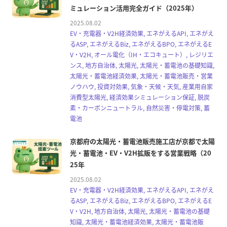
ミュレーション活用完全ガイド（2025年）
2025.08.02
EV・充電器・V2H経済効果, エネがえるAPI, エネがえ
るASP, エネがえるBiz, エネがえるBPO, エネがえるE
V・V2H, オール電化（IH・エコキュート）, レジリエ
ンス, 地方自治体, 太陽光, 太陽光・蓄電池の基礎知識,
太陽光・蓄電池経済効果, 太陽光・蓄電池販売・営業
ノウハウ, 投資対効果, 気象・天候・天気, 産業用自家
消費型太陽光, 経済効果シミュレーション保証, 脱炭
素・カーボンニュートラル, 自然災害・停電対策, 蓄
電池
京都府の太陽光・蓄電池販売施工店が京都で太陽
光・蓄電池・EV・V2H拡販をする営業戦略（20
25年
2025.08.02
EV・充電器・V2H経済効果, エネがえるAPI, エネがえ
るASP, エネがえるBiz, エネがえるBPO, エネがえるE
V・V2H, 地方自治体, 太陽光, 太陽光・蓄電池の基礎
知識, 太陽光・蓄電池経済効果, 太陽光・蓄電池販