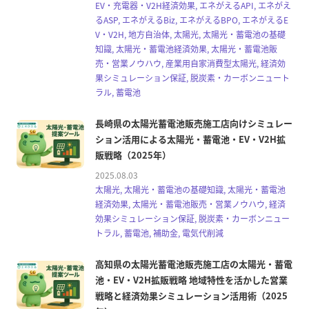
EV・充電器・V2H経済効果, エネがえるAPI, エネがえ
るASP, エネがえるBiz, エネがえるBPO, エネがえるE
V・V2H, 地方自治体, 太陽光, 太陽光・蓄電池の基礎
知識, 太陽光・蓄電池経済効果, 太陽光・蓄電池販
売・営業ノウハウ, 産業用自家消費型太陽光, 経済効
果シミュレーション保証, 脱炭素・カーボンニュート
ラル, 蓄電池
長崎県の太陽光蓄電池販売施工店向けシミュレー
ション活用による太陽光・蓄電池・EV・V2H拡
販戦略（2025年）
2025.08.03
太陽光, 太陽光・蓄電池の基礎知識, 太陽光・蓄電池
経済効果, 太陽光・蓄電池販売・営業ノウハウ, 経済
効果シミュレーション保証, 脱炭素・カーボンニュー
トラル, 蓄電池, 補助金, 電気代削減
高知県の太陽光蓄電池販売施工店の太陽光・蓄電
池・EV・V2H拡販戦略 地域特性を活かした営業
戦略と経済効果シミュレーション活用術（2025