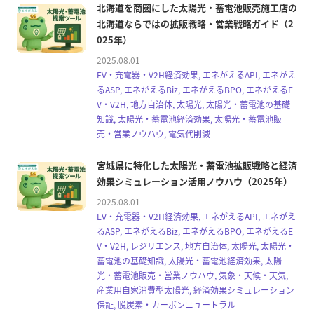
北海道を商圏にした太陽光・蓄電池販売施工店の
北海道ならではの拡販戦略・営業戦略ガイド（2
025年）
2025.08.01
EV・充電器・V2H経済効果, エネがえるAPI, エネがえ
るASP, エネがえるBiz, エネがえるBPO, エネがえるE
V・V2H, 地方自治体, 太陽光, 太陽光・蓄電池の基礎
知識, 太陽光・蓄電池経済効果, 太陽光・蓄電池販
売・営業ノウハウ, 電気代削減
宮城県に特化した太陽光・蓄電池拡販戦略と経済
効果シミュレーション活用ノウハウ（2025年）
2025.08.01
EV・充電器・V2H経済効果, エネがえるAPI, エネがえ
るASP, エネがえるBiz, エネがえるBPO, エネがえるE
V・V2H, レジリエンス, 地方自治体, 太陽光, 太陽光・
蓄電池の基礎知識, 太陽光・蓄電池経済効果, 太陽
光・蓄電池販売・営業ノウハウ, 気象・天候・天気,
産業用自家消費型太陽光, 経済効果シミュレーション
保証, 脱炭素・カーボンニュートラル