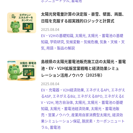
ボンニュートラル, 蓄電池
太陽光発電量計算の決定版 – 豪雪、壁面、両面、
日陰を克服する超実践的ロジックと計算式
2025.08.04
EV・V2Hの基礎知識, 太陽光, 太陽光・蓄電池の基礎
知識, 学術研究, 気候変動・気候危機, 気象・天候・天
気, 用語・製品の解説
島根県の太陽光蓄電池販売施工店の太陽光・蓄電
池・EV・V2H拡販営業戦略と経済効果シミュ
レーション活用ノウハウ（2025年）
2025.08.04
EV・充電器・V2H経済効果, エネがえるAPI, エネがえ
るASP, エネがえるBiz, エネがえるBPO, エネがえるE
V・V2H, 地方自治体, 太陽光, 太陽光・蓄電池の基礎
知識, 太陽光・蓄電池経済効果, 太陽光・蓄電池販
売・営業ノウハウ, 産業用自家消費型太陽光, 経済効
果シミュレーション保証, 脱炭素・カーボンニュート
ラル, 蓄電池