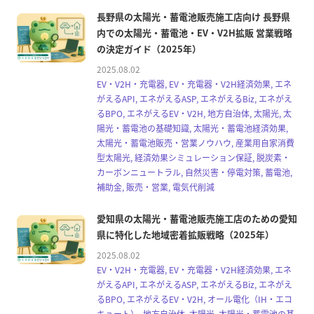
長野県の太陽光・蓄電池販売施工店向け 長野県
内での太陽光・蓄電池・EV・V2H拡販 営業戦略
の決定ガイド（2025年）
2025.08.02
EV・V2H・充電器, EV・充電器・V2H経済効果, エネ
がえるAPI, エネがえるASP, エネがえるBiz, エネがえ
るBPO, エネがえるEV・V2H, 地方自治体, 太陽光, 太
陽光・蓄電池の基礎知識, 太陽光・蓄電池経済効果,
太陽光・蓄電池販売・営業ノウハウ, 産業用自家消費
型太陽光, 経済効果シミュレーション保証, 脱炭素・
カーボンニュートラル, 自然災害・停電対策, 蓄電池,
補助金, 販売・営業, 電気代削減
愛知県の太陽光・蓄電池販売施工店のための愛知
県に特化した地域密着拡販戦略（2025年）
2025.08.02
EV・V2H・充電器, EV・充電器・V2H経済効果, エネ
がえるAPI, エネがえるASP, エネがえるBiz, エネがえ
るBPO, エネがえるEV・V2H, オール電化（IH・エコ
キュート）, 地方自治体, 太陽光, 太陽光・蓄電池の基