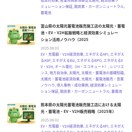
投資対効果, 産業用自家消費型太陽光, 経済効果シ
ミュレーション保証, 脱炭素・カーボンニュートラル,
蓄電池
富山県の太陽光蓄電池販売施工店の太陽光・蓄電
池・EV・V2H拡販戦略と経済効果シミュレー
ション活用ノウハウ（2025
2025.08.03
EV・充電器・V2H経済効果, エネがえるAPI, エネがえ
るASP, エネがえるBiz, エネがえるBPO, エネがえるE
V・V2H, オール電化（IH・エコキュート）, レジリエ
ンス, 地方自治体, 太陽光, 太陽光・蓄電池の基礎知識,
太陽光・蓄電池経済効果, 太陽光・蓄電池販売・営業
ノウハウ, 導入事例・成功事例, 経済効果シミュレー
ション保証, 脱炭素・カーボンニュートラル, 蓄電池
熊本県の太陽光蓄電池販売施工店における太陽
光・蓄電池・EV・V2H販売戦略（2025年）
2025.08.02
EV・充電器・V2H経済効果, エネがえるAPI, エネがえ