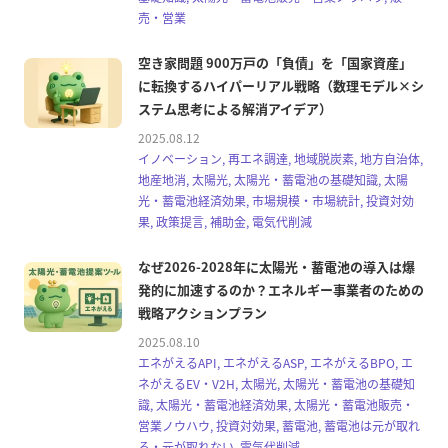
売・営業
空き家問題 900万戸の「負債」を「国家資産」
に転換するハイパーリアル戦略（数理モデル×シ
ステム思考による解消アイデア）
2025.08.12
イノベーション, 再エネ調達, 地域脱炭素, 地方自治体,
地産地消, 太陽光, 太陽光・蓄電池の基礎知識, 太陽
光・蓄電池経済効果, 市場規模・市場統計, 投資対効
果, 政策提言, 補助金, 電気代削減
なぜ2026-2028年に太陽光・蓄電池の導入は爆
発的に加速するのか？エネルギー事業者のための
戦略アクションプラン
2025.08.10
エネがえるAPI, エネがえるASP, エネがえるBPO, エ
ネがえるEV・V2H, 太陽光, 太陽光・蓄電池の基礎知
識, 太陽光・蓄電池経済効果, 太陽光・蓄電池販売・
営業ノウハウ, 投資対効果, 蓄電池, 蓄電池は元が取れ
る・元が取れない, 電気代削減