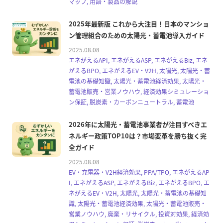
マップ, 用語・製品の解説
2025年最新版 これから大注目！日本のマンショ
ン管理組合のための太陽光・蓄電池導入ガイド
2025.08.08
エネがえるAPI, エネがえるASP, エネがえるBiz, エネ
がえるBPO, エネがえるEV・V2H, 太陽光, 太陽光・蓄
電池の基礎知識, 太陽光・蓄電池経済効果, 太陽光・
蓄電池販売・営業ノウハウ, 経済効果シミュレーショ
ン保証, 脱炭素・カーボンニュートラル, 蓄電池
2026年に太陽光・蓄電池事業者が注目すべきエ
ネルギー政策TOP10は？市場変革を勝ち抜く完
全ガイド
2025.08.08
EV・充電器・V2H経済効果, PPA/TPO, エネがえるAP
I, エネがえるASP, エネがえるBiz, エネがえるBPO, エ
ネがえるEV・V2H, 太陽光, 太陽光・蓄電池の基礎知
識, 太陽光・蓄電池経済効果, 太陽光・蓄電池販売・
営業ノウハウ, 廃棄・リサイクル, 投資対効果, 経済効