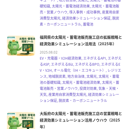
礎知識, 太陽光・蓄電池経済効果, 太陽光・蓄電池販
売・営業ノウハウ, 導入事例・成功事例, 産業用自家
消費型太陽光, 経済効果シミュレーション保証, 脱炭
素・カーボンニュートラル, 蓄電池
福岡県の太陽光・蓄電池販売施工店の拡販戦略と
経済効果シミュレーション活用法（2025年）
2025.08.02
EV・充電器・V2H経済効果, エネがえるAPI, エネがえ
るASP, エネがえるBiz, エネがえるBPO, エネがえるE
V・V2H, オール電化（IH・エコキュート）, レジリエ
ンス, 地域脱炭素, 地方自治体, 太陽光, 太陽光・蓄電
池の基礎知識, 太陽光・蓄電池経済効果, 太陽光・蓄
電池販売・営業ノウハウ, 投資対効果, 気象・天候・
天気, 産業用自家消費型太陽光, 経済効果シミュレー
ション保証, 脱炭素・カーボンニュートラル
大阪府の太陽光・蓄電池販売施工店の営業戦略と
経済効果シミュレーション活用ノウハウ（2025
年）