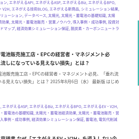
ョン, エネがえるAPI, エネがえるASP, エネがえるBiz, エネがえるBPO,
・V2H, エネがえる技術BLOG, エネがえる新商品, シミュレーション結果,
ソリューション, データベース, 太陽光, 太陽光・蓄電池の基礎知識, 太陽
効果, 太陽光・蓄電池販売・営業ノウハウ, 導入事例・成功事例, 投資対
ードマップ, 経済効果シミュレーション保証, 脱炭素・カーボンニュートラ
電池販売施工店・EPCの経営者・マネジメント必
れ流しになっている見えない損失」とは？
電池販売施工店・EPCの経営者・マネジメント必見、「垂れ流
る見えない損失」とは？ 2025年8月6日（水） 最新版 はじめ
, エネがえるASP, エネがえるBiz, エネがえるBPO, エネがえるEV・V2H,
光・蓄電池の基礎知識, 太陽光・蓄電池経済効果, 太陽光・蓄電池販売・営
導入事例・成功事例, 経済効果シミュレーション保証, 蓄電池, 電気代削減
稟議書 なぜ「エネがえるEV・V2H」を導入しない企