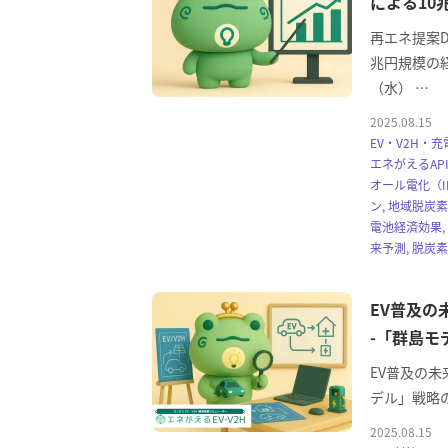
による10
再エネ提案
兆円規模の経
（水） …
2025.08.15
EV・V2H・充
エネがえるAPI
オール電化（I
ン, 地域脱炭素
電池経済効果,
来予測, 脱炭
EV普及の
-「群島モ
EV普及の未
デル」戦略の
2025.08.15