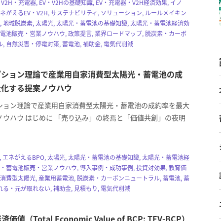
V・V2H・充電器, EV・V2Hの基礎知識, EV・充電器・V2H経済効果, イノ
エネがえるEV・V2H, サステナビリティ, ソリューション, ルールメイキン
化, 地域脱炭素, 太陽光, 太陽光・蓄電池の基礎知識, 太陽光・蓄電池経済効
蓄電池販売・営業ノウハウ, 政策提言, 業界ロードマップ, 脱炭素・カーボ
, 自然災害・停電対策, 蓄電池, 補助金, 電気代削減
プション理論で産業用自家消費型太陽光・蓄電池の成
大化する提案ノウハウ
ション理論で産業用自家消費型太陽光・蓄電池の成約率を最大
ノウハウ はじめに 「売り込み」の終焉と「価値共創」の夜明
z, エネがえるBPO, 太陽光, 太陽光・蓄電池の基礎知識, 太陽光・蓄電池経
光・蓄電池販売・営業ノウハウ, 導入事例・成功事例, 投資対効果, 教育価
家消費型太陽光, 産業用蓄電池, 脱炭素・カーボンニュートラル, 蓄電池, 蓄
る・元が取れない, 補助金, 見積もり, 電気代削減
価値（Total Economic Value of BCP: TEV-BCP）