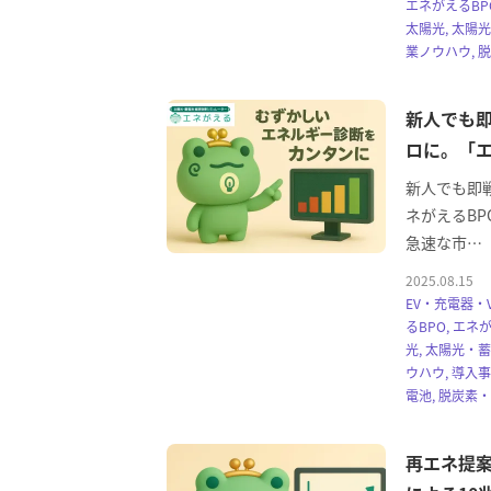
エネがえるBPO
太陽光, 太陽
業ノウハウ, 
新人でも即
ロに。「エ
新人でも即
ネがえるBP
急速な市…
2025.08.15
EV・充電器・V
るBPO, エネ
光, 太陽光・
ウハウ, 導入
電池, 脱炭素
再エネ提