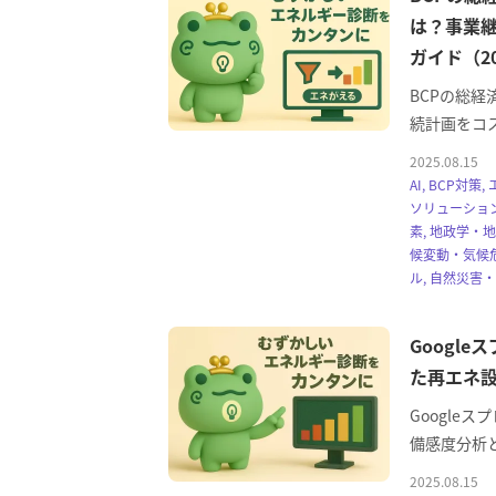
は？事業
ガイド（2
BCPの総経済価
続計画をコ
2025.08.15
AI, BCP対
ソリューション
素, 地政学・地
候変動・気候危
ル, 自然災害・
Google
た再エネ
Googleス
備感度分析
2025.08.15