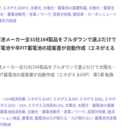
P, エネがえるBPO, 太陽光, 太陽光・蓄電池の基礎知識, 太陽光・蓄電池
陽光・蓄電池販売・営業ノウハウ, 投資対効果, 脱炭素・カーボンニュート
 電気代削減
池メーカー全31社164製品をプルダウンで選ぶだけで
電池や卒FIT蓄電池の提案書が自動作成（エネがえる
池メーカー全31社164製品をプルダウンで選ぶだけで太陽光・
IT蓄電池の提案書が自動作成（エネがえるASP） 第1章 転換
器・V2H経済効果, エネがえるAPI, エネがえるASP, エネがえるBiz, エネが
ネがえるEV・V2H, エネがえる技術BLOG, 太陽光, 太陽光・蓄電池の基礎
・蓄電池経済効果, 太陽光・蓄電池販売・営業ノウハウ, 投資対効果, 経済
ション保証, 蓄電池, 蓄電池は元が取れる・元が取れない, 蓄電池充放電
気代削減