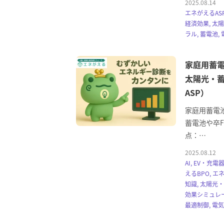
2025.08.14
エネがえるAS
経済効果, 太
ラル, 蓄電池,
家庭用蓄電
太陽光・蓄
ASP）
家庭用蓄電
蓄電池や卒F
点：…
2025.08.12
AI, EV・充電
えるBPO, エ
知識, 太陽光
効果シミュレー
最適制御, 電