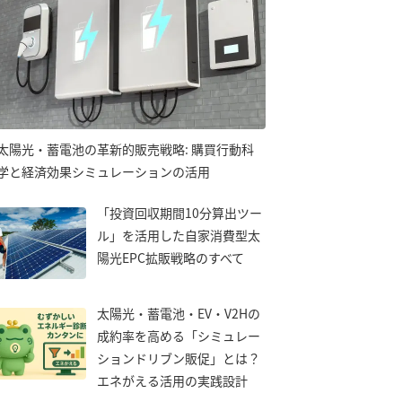
太陽光・蓄電池の革新的販売戦略: 購買行動科
学と経済効果シミュレーションの活用
「投資回収期間10分算出ツー
ル」を活用した自家消費型太
陽光EPC拡販戦略のすべて
太陽光・蓄電池・EV・V2Hの
成約率を高める「シミュレー
ションドリブン販促」とは？
エネがえる活用の実践設計