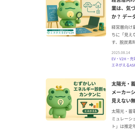
業は、気
か？ デー
経営層向け
ちに「見え
す、脱炭素
2025.08.14
EV・V2H・充
エネがえるASP
太陽光・
メーカー
見えない無
太陽光・蓄
ミュレーシ
ト」は推定年