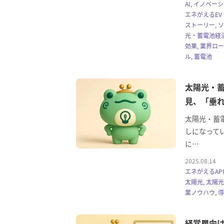
AI, イノベーシ
エネがえるEV
ストーリー, 
光・蓄電池経済
効果, 業界ロ
ル, 蓄電池
太陽光・蓄
見、「垂
太陽光・蓄
しになってい
に…
2025.08.14
エネがえるAPI
太陽光, 太陽
業ノウハウ, 
経営層向け