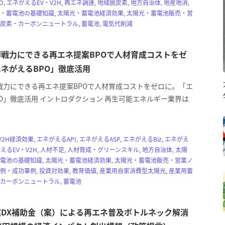
, エネがえるEV・V2H, 再エネ調達, 地域脱炭素, 地方自治体, 地産地消,
光・蓄電池の基礎知識, 太陽光・蓄電池経済効果, 太陽光・蓄電池販売・営
脱炭素・カーボンニュートラル, 蓄電池, 電気代削減
戦力にできる再エネ提案BPOで人材育成コストをゼ
ネがえるBPO」徹底活用
戦力にできる再エネ提案BPOで人材育成コストをゼロに。「エ
O」徹底活用 イントロダクション 再生可能エネルギー業界は
2H経済効果, エネがえるAPI, エネがえるASP, エネがえるBiz, エネがえ
がえるEV・V2H, 人材不足, 人材育成・グリーンスキル, 地方自治体, 太陽
蓄電池の基礎知識, 太陽光・蓄電池経済効果, 太陽光・蓄電池販売・営業ノ
事例・成功事例, 投資対効果, 教育価値, 産業用自家消費型太陽光, 産業用蓄
・カーボンニュートラル, 蓄電池
案DX補助金（案）による再エネ普及ボトルネック解消