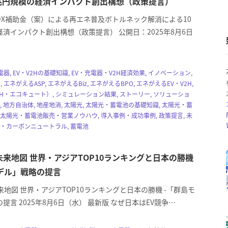
兆円規模の経済インパクト創出構想（政策提言）
DX補助金（案）による再エネ普及ボトルネック解消による10
済インパクト創出構想（政策提言） 公開日：2025年8月6日
電器, EV・V2Hの基礎知識, EV・充電器・V2H経済効果, イノベーション,
, エネがえるASP, エネがえるBiz, エネがえるBPO, エネがえるEV・V2H,
H・エコキュート）, シミュレーション結果, ストーリー, ソリューショ
, 地方自治体, 地産地消, 太陽光, 太陽光・蓄電池の基礎知識, 太陽光・蓄
 太陽光・蓄電池販売・営業ノウハウ, 導入事例・成功事例, 政策提言, 未
素・カーボンニュートラル, 蓄電池
未来地図 世界・アジアTOP10ランキングと日本の勝機
デル」戦略の提言
来地図 世界・アジアTOP10ランキングと日本の勝機 -「群島モ
提言 2025年8月6日（水） 最新版 なぜ日本はEV競争…