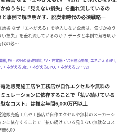
づかぬうちに「見えない損失」を垂れ流しているの
タと事例で解き明かす、脱炭素時代の必須戦略―
稟議書 なぜ「エネがえる」を導入しない企業は、気づかぬう
ない損失」を垂れ流しているのか？ データと事例で解き明か
時代の必…
電器, EV・V2Hの基礎知識, EV・充電器・V2H経済効果, エネがえるAPI,
, エネがえるBiz, エネがえるBPO, エネがえるEV・V2H
蓄電池販売施工店や工務店が自作エクセルや無料の
シミュレーションに依存することで「払い続けている
駄なコスト」は推定年間6,000万円以上
電池販売施工店や工務店が自作エクセルや無料のメーカーシ
ョンに依存することで「払い続けている見えない無駄なコス
間6,00…