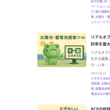
BCP対策, E
ベーション, 
グ, 国土強靭
果, 太陽光・
ンニュートラル
リアルオ
約率を最
リアルオプ
化する提案
け – いま…
2025.08.15
エネがえるBi
済効果, 太陽
値, 産業用自
電池は元が取れ
BCPの総経済