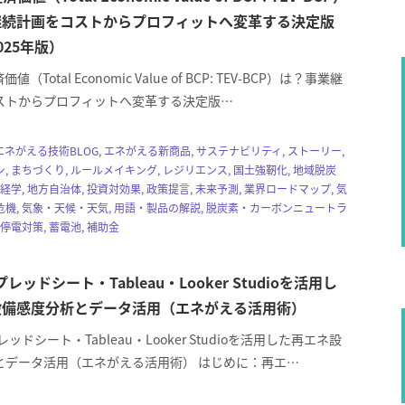
継続計画をコストからプロフィットへ変革する決定版
025年版）
値（Total Economic Value of BCP: TEV-BCP）は？事業継
ストからプロフィットへ変革する決定版…
策, エネがえる技術BLOG, エネがえる新商品, サステナビリティ, ストーリー,
, まちづくり, ルールメイキング, レジリエンス, 国土強靭化, 地域脱炭
経学, 地方自治体, 投資対効果, 政策提言, 未来予測, 業界ロードマップ, 気
機, 気象・天候・天気, 用語・製品の解説, 脱炭素・カーボンニュートラ
停電対策, 蓄電池, 補助金
スプレッドシート・Tableau・Looker Studioを活用し
設備感度分析とデータ活用（エネがえる活用術）
プレッドシート・Tableau・Looker Studioを活用した再エネ設
とデータ活用（エネがえる活用術） はじめに：再エ…