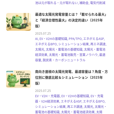
池は元が取れる・元が取れない, 補助金, 電気代削減
最適な太陽光発電容量とは？「載せられる最大」
と「経済合理性最大」の決定的違い（2025年
版）
2025.07.25
AI, EV・V2Hの基礎知識, PPA/TPO, エネがえるASP,
エネがえるBPO, シミュレーション結果, 再エネ調達,
太陽光, 太陽光・蓄電池の基礎知識, 太陽光・蓄電池
経済効果, 太陽光・蓄電池販売・営業ノウハウ, 最適
容量, 脱炭素・カーボンニュートラル
南向き屋根の太陽光発電、最適容量は？角度・方
位別に徹底比較＆シミュレーション（2025年
版）
2025.07.25
EV・V2H・充電器, EV・V2Hの基礎知識, EV・充電
器・V2H経済効果, エネがえるASP, エネがえるBPO,
シミュレーション結果, 再エネ調達, 太陽光, 太陽光・
蓄電池の基礎知識, 太陽光・蓄電池経済効果, 太陽