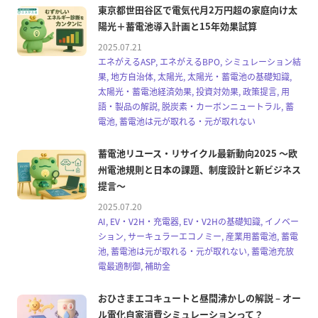
東京都世田谷区で電気代月2万円超の家庭向け太
陽光＋蓄電池導入計画と15年効果試算
2025.07.21
エネがえるASP, エネがえるBPO, シミュレーション結
果, 地方自治体, 太陽光, 太陽光・蓄電池の基礎知識,
太陽光・蓄電池経済効果, 投資対効果, 政策提言, 用
語・製品の解説, 脱炭素・カーボンニュートラル, 蓄
電池, 蓄電池は元が取れる・元が取れない
蓄電池リユース・リサイクル最新動向2025 ～欧
州電池規則と日本の課題、制度設計と新ビジネス
提言～
2025.07.20
AI, EV・V2H・充電器, EV・V2Hの基礎知識, イノベー
ション, サーキュラーエコノミー, 産業用蓄電池, 蓄電
池, 蓄電池は元が取れる・元が取れない, 蓄電池充放
電最適制御, 補助金
おひさまエコキュートと昼間沸かしの解説 – オー
ル電化自家消費シミュレーションって？