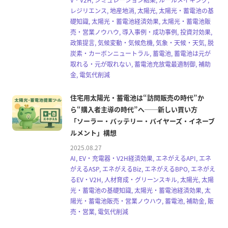
レジリエンス, 地産地消, 太陽光, 太陽光・蓄電池の基
礎知識, 太陽光・蓄電池経済効果, 太陽光・蓄電池販
売・営業ノウハウ, 導入事例・成功事例, 投資対効果,
政策提言, 気候変動・気候危機, 気象・天候・天気, 脱
炭素・カーボンニュートラル, 蓄電池, 蓄電池は元が
取れる・元が取れない, 蓄電池充放電最適制御, 補助
金, 電気代削減
住宅用太陽光・蓄電池は“訪問販売の時代”か
ら“購入者主導の時代”へ──新しい買い方
「ソーラー・バッテリー・バイヤーズ・イネーブ
ルメント」構想
2025.08.27
AI, EV・充電器・V2H経済効果, エネがえるAPI, エネ
がえるASP, エネがえるBiz, エネがえるBPO, エネがえ
るEV・V2H, 人材育成・グリーンスキル, 太陽光, 太陽
光・蓄電池の基礎知識, 太陽光・蓄電池経済効果, 太
陽光・蓄電池販売・営業ノウハウ, 蓄電池, 補助金, 販
売・営業, 電気代削減