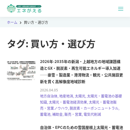
ホーム
買い方・選び方
タグ:
買い方・選び方
2026年-2035年の新潟・上越地方の地域課題構
造とGX・脱炭素・再生可能エネルギー導入加速
──豪雪・製造業・港湾物流・観光・公共施設更
新を貫く高解像度地域診断
2026.04.05
地方自治体, 地産地消, 太陽光, 太陽光・蓄電池の基礎
知識, 太陽光・蓄電池経済効果, 太陽光・蓄電池販
売・営業ノウハウ, 脱炭素・カーボンニュートラル,
蓄電池, 補助金, 販売・営業, 電気代削減
自治体・EPCのための雪国屋根上太陽光・蓄電池