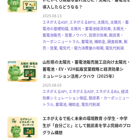
導入したらどうなる？
2025.08.13
エネがえるASP, エネがえるBPO, 太陽光, 太陽光・蓄
電池の基礎知識, 太陽光・蓄電池経済効果, 太陽光・
蓄電池販売・営業ノウハウ, 投資対効果, 脱炭素・
カーボンニュートラル, 蓄電池, 補助金, 調査結果, 販
売・営業, 電気代・電力消費量の相場, 電気代削減
山形県の太陽光・蓄電池販売施工店向け太陽光・
蓄電池・EV・V2H拡販営業戦略と経済効果シ
ミュレーション活用ノウハウ（2025年）
2025.08.03
エネがえるAPI, エネがえるASP, エネがえるBiz, 経済
効果シミュレーション保証, 脱炭素・カーボンニュー
トラル, 蓄電池, 補助金, 電気代削減
エネがえるで拓く未来の環境教育 小学生・中学
生が「自分ごと」として脱炭素を学ぶ究極のプロ
グラム構想