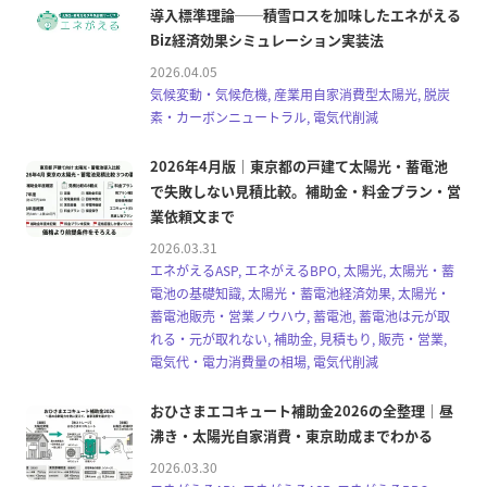
導入標準理論──積雪ロスを加味したエネがえる
Biz経済効果シミュレーション実装法
2026.04.05
気候変動・気候危機, 産業用自家消費型太陽光, 脱炭
素・カーボンニュートラル, 電気代削減
2026年4月版｜東京都の戸建て太陽光・蓄電池
で失敗しない見積比較。補助金・料金プラン・営
業依頼文まで
2026.03.31
エネがえるASP, エネがえるBPO, 太陽光, 太陽光・蓄
電池の基礎知識, 太陽光・蓄電池経済効果, 太陽光・
蓄電池販売・営業ノウハウ, 蓄電池, 蓄電池は元が取
れる・元が取れない, 補助金, 見積もり, 販売・営業,
電気代・電力消費量の相場, 電気代削減
おひさまエコキュート補助金2026の全整理｜昼
沸き・太陽光自家消費・東京助成までわかる
2026.03.30