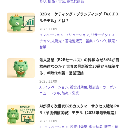
もり, 販売・営業, 電気代削減
B2Bマーケティング・ブランディング「A.C.T.O.
R.モデル」とは？
2025.11.09
イノベーション, ソリューション, リサーチクエス
チョン, 太陽光・蓄電池販売・営業ノウハウ, 販売・
営業
法人営業（B2Bセールス）の科学 なぜ84%が目
標未達なのか？ 世界の最新論文30選から構築す
る、AI時代の新・営業理論
2025.11.09
AI, イノベーション, 投資対効果, 脱炭素・カーボン
ニュートラル, 販売・営業
AIが導く次世代B2Bカスタマーサクセス戦略 PV
R（予測価値実現）モデル【2025年最新理論】
2025.11.09
AI, イノベーション, 投資対効果, 調査結果, 販売・営