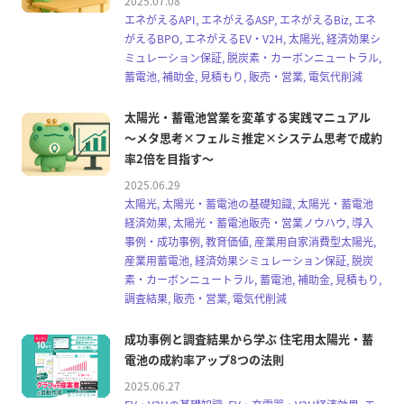
2025.07.08
エネがえるAPI, エネがえるASP, エネがえるBiz, エネ
がえるBPO, エネがえるEV・V2H, 太陽光, 経済効果シ
ミュレーション保証, 脱炭素・カーボンニュートラル,
蓄電池, 補助金, 見積もり, 販売・営業, 電気代削減
太陽光・蓄電池営業を変革する実践マニュアル
～メタ思考×フェルミ推定×システム思考で成約
率2倍を目指す～
2025.06.29
太陽光, 太陽光・蓄電池の基礎知識, 太陽光・蓄電池
経済効果, 太陽光・蓄電池販売・営業ノウハウ, 導入
事例・成功事例, 教育価値, 産業用自家消費型太陽光,
産業用蓄電池, 経済効果シミュレーション保証, 脱炭
素・カーボンニュートラル, 蓄電池, 補助金, 見積もり,
調査結果, 販売・営業, 電気代削減
成功事例と調査結果から学ぶ 住宅用太陽光・蓄
電池の成約率アップ8つの法則
2025.06.27