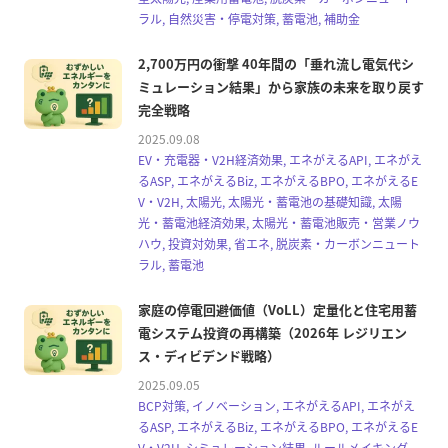
ラル, 自然災害・停電対策, 蓄電池, 補助金
2,700万円の衝撃 40年間の「垂れ流し電気代シ
ミュレーション結果」から家族の未来を取り戻す
完全戦略
2025.09.08
EV・充電器・V2H経済効果, エネがえるAPI, エネがえ
るASP, エネがえるBiz, エネがえるBPO, エネがえるE
V・V2H, 太陽光, 太陽光・蓄電池の基礎知識, 太陽
光・蓄電池経済効果, 太陽光・蓄電池販売・営業ノウ
ハウ, 投資対効果, 省エネ, 脱炭素・カーボンニュート
ラル, 蓄電池
家庭の停電回避価値（VoLL）定量化と住宅用蓄
電システム投資の再構築（2026年 レジリエン
ス・ディビデンド戦略）
2025.09.05
BCP対策, イノベーション, エネがえるAPI, エネがえ
るASP, エネがえるBiz, エネがえるBPO, エネがえるE
V・V2H, シミュレーション結果, ルールメイキング,